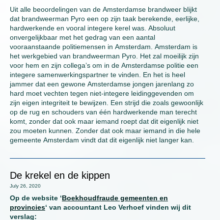
Uit alle beoordelingen van de Amsterdamse brandweer blijkt
dat brandweerman Pyro een op zijn taak berekende, eerlijke,
hardwerkende en vooral integere kerel was. Absoluut
onvergelijkbaar met het gedrag van een aantal
vooraanstaande politiemensen in Amsterdam. Amsterdam is
het werkgebied van brandweerman Pyro. Het zal moeilijk zijn
voor hem en zijn collega’s om in de Amsterdamse politie een
integere samenwerkingspartner te vinden. En het is heel
jammer dat een gewone Amsterdamse jongen jarenlang zo
hard moet vechten tegen niet-integere leidinggevenden om
zijn eigen integriteit te bewijzen. Een strijd die zoals gewoonlijk
op de rug en schouders van één hardwerkende man terecht
komt, zonder dat ook maar iemand roept dat dit eigenlijk niet
zou moeten kunnen. Zonder dat ook maar iemand in die hele
gemeente Amsterdam vindt dat dit eigenlijk niet langer kan.
De krekel en de kippen
July 26, 2020
Op de website ‘
Boekhoudfraude gemeenten en
provincies
‘ van accountant Leo Verhoef vinden wij dit
verslag: