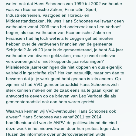
weten ook dat Hans Schoones van 1999 tot 2002 wethouder
was van Economische Zaken, Financiën, Sport,
Industrieterreinen, Vastgoed en Horeca- en
Middenstandszaken. Nu was Hans Schoones weliswaar geen
wethouder vanaf 2006 toen het onderzoek van Leo Verhoef
begon, als oud-wethouder van Economische Zaken en
Financiën had hij toch wel iets te zeggen gehad moeten
hebben over de verdwenen financiën van de gemeente
Schijndel? Je zit 20 jaar in de gemeenteraad, je bent 3-4 jaar
wethouder van diverse geldzaken, maar je weet niets van
verdwenen geld of niet-kloppende jaarrekeningen?
Misleidende jaarrekeningen die niet kloppen en dus eigenlijk
valsheid in geschrifte zijn? Het kan natuurlijk, maar om dan te
beweren dat je je werk goed hebt gedaan is iets anders. Op
zijn minst had VVD-gemeenteraadslid Hans Schoones zich
sterk kunnen maken om de zaak eens na te gaan kijken en
antwoord te geven op de brieven van Leo Verhoef die als
gemeenteraadslid ook aan hem waren gericht.
Waarvan kennen wij VVD-wethouder Hans Schoones ook
alweer? Hans Schoones was vanaf 2011 tot 2014
hoofdbestuurslid van de ANPV, de politievakbond die eind
deze week in het nieuws kwam door hun protest tegen Jan
Huzen die informatie over undercoveragenten wilde