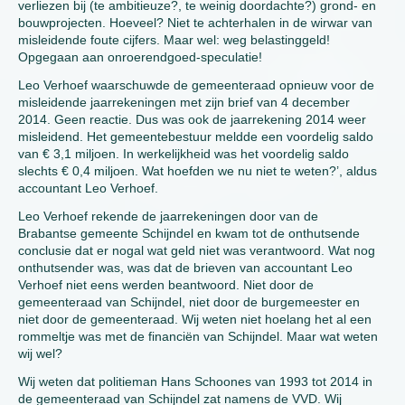
verliezen bij (te ambitieuze?, te weinig doordachte?) grond- en
bouwprojecten. Hoeveel? Niet te achterhalen in de wirwar van
misleidende foute cijfers. Maar wel: weg belastinggeld!
Opgegaan aan onroerendgoed-speculatie!
Leo Verhoef waarschuwde de gemeenteraad opnieuw voor de
misleidende jaarrekeningen met zijn brief van 4 december
2014. Geen reactie. Dus was ook de jaarrekening 2014 weer
misleidend. Het gemeentebestuur meldde een voordelig saldo
van € 3,1 miljoen. In werkelijkheid was het voordelig saldo
slechts € 0,4 miljoen. Wat hoefden we nu niet te weten?’, aldus
accountant Leo Verhoef.
Leo Verhoef rekende de jaarrekeningen door van de
Brabantse gemeente Schijndel en kwam tot de onthutsende
conclusie dat er nogal wat geld niet was verantwoord. Wat nog
onthutsender was, was dat de brieven van accountant Leo
Verhoef niet eens werden beantwoord. Niet door de
gemeenteraad van Schijndel, niet door de burgemeester en
niet door de gemeenteraad. Wij weten niet hoelang het al een
rommeltje was met de financiën van Schijndel. Maar wat weten
wij wel?
Wij weten dat politieman Hans Schoones van 1993 tot 2014 in
de gemeenteraad van Schijndel zat namens de VVD. Wij