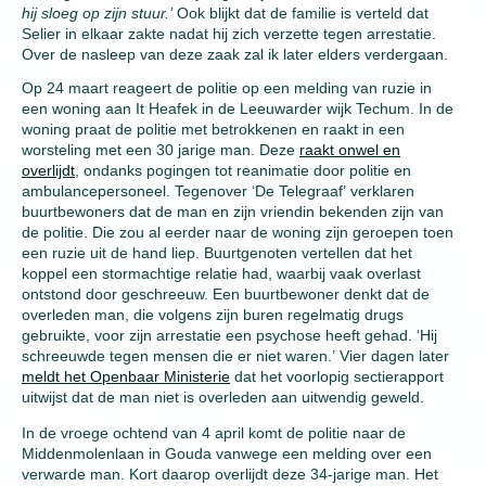
hij sloeg op zijn stuur.’
Ook blijkt dat de familie is verteld dat
Selier in elkaar zakte nadat hij zich verzette tegen arrestatie.
Over de nasleep van deze zaak zal ik later elders verdergaan.
Op 24 maart reageert de politie op een melding van ruzie in
een woning aan It Heafek in de Leeuwarder wijk Techum. In de
woning praat de politie met betrokkenen en raakt in een
worsteling met een 30 jarige man. Deze
raakt onwel en
overlijdt
, ondanks pogingen tot reanimatie door politie en
ambulancepersoneel. Tegenover ‘De Telegraaf’ verklaren
buurtbewoners dat de man en zijn vriendin bekenden zijn van
de politie. Die zou al eerder naar de woning zijn geroepen toen
een ruzie uit de hand liep. Buurtgenoten vertellen dat het
koppel een stormachtige relatie had, waarbij vaak overlast
ontstond door geschreeuw. Een buurtbewoner denkt dat de
overleden man, die volgens zijn buren regelmatig drugs
gebruikte, voor zijn arrestatie een psychose heeft gehad. ‘Hij
schreeuwde tegen mensen die er niet waren.’ Vier dagen later
meldt het Openbaar Ministerie
dat het voorlopig sectierapport
uitwijst dat de man niet is overleden aan uitwendig geweld.
In de vroege ochtend van 4 april komt de politie naar de
Middenmolenlaan in Gouda vanwege een melding over een
verwarde man. Kort daarop overlijdt deze 34-jarige man. Het