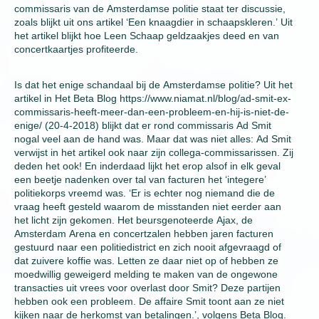
commissaris van de Amsterdamse politie staat ter discussie,
zoals blijkt uit ons artikel ‘Een knaagdier in schaapskleren.’ Uit
het artikel blijkt hoe Leen Schaap geldzaakjes deed en van
concertkaartjes profiteerde.
Is dat het enige schandaal bij de Amsterdamse politie? Uit het
artikel in Het Beta Blog https://www.niamat.nl/blog/ad-smit-ex-
commissaris-heeft-meer-dan-een-probleem-en-hij-is-niet-de-
enige/ (20-4-2018) blijkt dat er rond commissaris Ad Smit
nogal veel aan de hand was. Maar dat was niet alles: Ad Smit
verwijst in het artikel ook naar zijn collega-commissarissen. Zij
deden het ook! En inderdaad lijkt het erop alsof in elk geval
een beetje nadenken over tal van facturen het ‘integere’
politiekorps vreemd was. ‘Er is echter nog niemand die de
vraag heeft gesteld waarom de misstanden niet eerder aan
het licht zijn gekomen. Het beursgenoteerde Ajax, de
Amsterdam Arena en concertzalen hebben jaren facturen
gestuurd naar een politiedistrict en zich nooit afgevraagd of
dat zuivere koffie was. Letten ze daar niet op of hebben ze
moedwillig geweigerd melding te maken van de ongewone
transacties uit vrees voor overlast door Smit? Deze partijen
hebben ook een probleem. De affaire Smit toont aan ze niet
kijken naar de herkomst van betalingen.’, volgens Beta Blog.