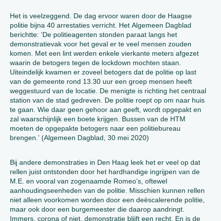
Het is veelzeggend. De dag ervoor waren door de Haagse
politie bijna 40 arrestaties verricht. Het Algemeen Dagblad
berichtte: ‘De politieagenten stonden paraat langs het
demonstratievak voor het geval er te veel mensen zouden
komen. Met een lint werden enkele vierkante meters afgezet
waarin de betogers tegen de lockdown mochten staan.
Uiteindelijk kwamen er zoveel betogers dat de politie op last
van de gemeente rond 13.30 uur een groep mensen heeft
weggestuurd van de locatie. De menigte is richting het centraal
station van de stad gedreven. De politie roept op om naar huis
te gaan. Wie daar geen gehoor aan geeft, wordt opgepakt en
zal waarschijnlijk een boete krijgen. Bussen van de HTM
moeten de opgepakte betogers naar een politiebureau
brengen.’ (Algemeen Dagblad, 30 mei 2020)
Bij andere demonstraties in Den Haag leek het er veel op dat
rellen juist ontstonden door het hardhandige ingrijpen van de
M.E. en vooral van zogenaamde Romeo’s, oftewel
aanhoudingseenheden van de politie. Misschien kunnen rellen
niet alleen voorkomen worden door een deëscalerende politie,
maar ook door een burgemeester die daarop aandringt.
Immers, corona of niet, demonstratie blijft een recht. En is de