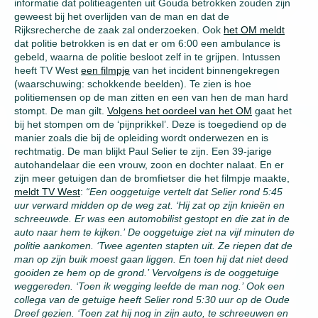
informatie dat politieagenten uit Gouda betrokken zouden zijn
geweest bij het overlijden van de man en dat de
Rijksrecherche de zaak zal onderzoeken. Ook
het OM meldt
dat politie betrokken is en dat er om 6:00 een ambulance is
gebeld, waarna de politie besloot zelf in te grijpen. Intussen
heeft TV West
een filmpje
van het incident binnengekregen
(waarschuwing: schokkende beelden). Te zien is hoe
politiemensen op de man zitten en een van hen de man hard
stompt. De man gilt.
Volgens het oordeel van het OM
gaat het
bij het stompen om de ‘pijnprikkel’. Deze is toegediend op de
manier zoals die bij de opleiding wordt onderwezen en is
rechtmatig. De man blijkt Paul Selier te zijn. Een 39-jarige
autohandelaar die een vrouw, zoon en dochter nalaat. En er
zijn meer getuigen dan de bromfietser die het filmpje maakte,
meldt TV West
:
“Een ooggetuige vertelt dat Selier rond 5:45
uur verward midden op de weg zat. ‘Hij zat op zijn knieën en
schreeuwde. Er was een automobilist gestopt en die zat in de
auto naar hem te kijken.’ De ooggetuige ziet na vijf minuten de
politie aankomen. ‘Twee agenten stapten uit. Ze riepen dat de
man op zijn buik moest gaan liggen. En toen hij dat niet deed
gooiden ze hem op de grond.’ Vervolgens is de ooggetuige
weggereden. ‘Toen ik wegging leefde de man nog.’ Ook een
collega van de getuige heeft Selier rond 5:30 uur op de Oude
Dreef gezien. ‘Toen zat hij nog in zijn auto, te schreeuwen en