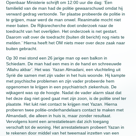
Openbaar Ministerie schrijft om 12:00 uur die dag: ‘Een
familielid van de man had de politie gewaarschuwd omdat hij
verward gedrag vertoonde. Ter plaatse probeerde de politie in
te grijpen, maar werd de man onwel. Reanimatie mocht niet
meer baten. De Rijksrecherche doet onderzoek naar de
toedracht van het overlijden. Het onderzoek is net gestart.
Daarom valt over de toedracht (buiten dit bericht) nog niets te
melden.’ Hierna heeft het OM niets meer over deze zaak naar
buiten gebracht.
Op 30 mei stond een 26 jarige man op een balkon in
Schiedam. De man had een mes in de hand en schreeuwde
‘Allahu akbar’. Het was Yazan Almadani, een vluchteling uit
Syrië die samen met zijn vader in het huis woonde. Hij kampte
met psychische problemen en zijn vader probeerde hem
opgenomen te krijgen in een psychiatrisch ziekenhuis. De
wijkagent was op de hoogte. Nadat de vader alarm slaat dat
het deze dag niet goed gaat met zijn zoon, is de politie snel ter
plaatste. Het lukt niet contact te krijgen met Yazan. Hierna
proberen twee politie-onderhandelaars contact te maken met
Almandadi, die alleen in huis is, maar zonder resultaat.
Vervolgens komt een arrestatieteam dat zich toegang
verschaft tot de woning. Het arrestatieteam probeert Yazan in
te rekenen door middel van het tweemaal inzetten van een