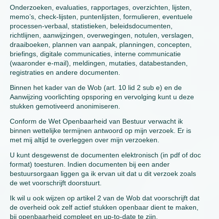
Onderzoeken, evaluaties, rapportages, overzichten, lijsten,
memo’s, check-lijsten, puntenlijsten, formulieren, eventuele
processen-verbaal, statistieken, beleidsdocumenten,
richtlijnen, aanwijzingen, overwegingen, notulen, verslagen,
draaiboeken, plannen van aanpak, planningen, concepten,
briefings, digitale communicaties, interne communicatie
(waaronder e-mail), meldingen, mutaties, databestanden,
registraties en andere documenten.
Binnen het kader van de Wob (art. 10 lid 2 sub e) en de
Aanwijzing voorlichting opsporing en vervolging kunt u deze
stukken gemotiveerd anonimiseren.
Conform de Wet Openbaarheid van Bestuur verwacht ik
binnen wettelijke termijnen antwoord op mijn verzoek. Er is
met mij altijd te overleggen over mijn verzoeken.
U kunt desgewenst de documenten elektronisch (in pdf of doc
format) toesturen. Indien documenten bij een ander
bestuursorgaan liggen ga ik ervan uit dat u dit verzoek zoals
de wet voorschrijft doorstuurt.
Ik wil u ook wijzen op artikel 2 van de Wob dat voorschrijft dat
de overheid ook zelf actief stukken openbaar dient te maken,
bij openbaarheid compleet en up-to-date te zijn.