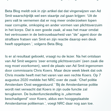
Beta Blog meldt ook in zijn artikel dat dat vingerwijzen van Ad
Smit waarschijnlijk wel een staartje zal gaan krijgen: ‘Uit de
pers valt te vernemen dat er nog meer onderzoeken lopen
naar corruptie, omkoping en ander vormen van plichtsverzuim
in het korps. Dat is een goede zaak, al was het maar omdat
het vertrouwen in de betrouwbaarheid van “de” agent door de
strafbare fratsen van Smit en zijn reactie daarop een deuk
heeft opgelopen.’, volgens Beta Blog.
Is er al resultaat geboekt, vraagt nu de lezer. Na het ontslaan
van Ad Smit wegens ‘zeer ernstig plichtsverzuim’ (een zaak die
nog moet voorkomen), werd de plaats van Ad Smit ingenomen
door commissaris Chris Koers. Maar deze week bleek dat ook
Chris moeite heeft met het varen van een rechte Koers. Op 7
augustus 2020 meldde het NRC over de zaak: ‘Chef politie
Amsterdam Oost weggestuurd.’ ‘Bij de Amsterdamse politie
wordt niet verwacht dat Koers in zijn oude functie zal
terugkeren. De buitenfunctiestelling is „uitermate
beschadigend” voor Koers, aldus een hooggeplaatste
Amsterdamse politieman.’, voegt NRC daar nog aan toe.