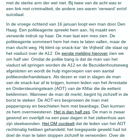
met de sterke arm der wet niet. Bij twee van de acht was er
een link met criminaliteit, de andere zes waren ‘verward’ en/of
suïcidaal.
In de vroege ochtend van 16 januari loopt een man door Den
Haag. Een politieagente spreekt hem aan, hij maakt een
verwarde indruk op haar. De man laat een mes zien. De
politieagente sommeert hem het mes te laten vallen, maar de
man vlucht weg. Hij klimt op snack-kar ‘de Vrijheid’ die staat op
het viaduct over de A12. De
eerste melding hierover
zien we
om half vier. Omdat de politie bang is dat de man van het
viaduct wil springen worden de A12 en de Bezuidenhoutseweg
afgesloten en wordt de hulp ingeroepen van een aantal
politieonderhandelaars. Als dezen er niet in slagen de man
van de snack-kar af te krijgen, komen leden van het Arrestatie
en Ondersteuningsteam (AOT) van de KMar die de eettent
beklimmen. Wanneer de man dit merkt, begint hij zichzelf in de
borst te steken. De AOT-ers besproeien de man met
pepperspray en beschieten hem met beanbags. Dan kunnen
ze hem overmeesteren.
Het is dan half zes
. De man is zwaar
gewond en overlijdt na een paar dagen in het ziekenhuis aan
zijn steekwonden.
Het OM oordeelt
dat de leden van het AOT
rechtmatig hebben gehandeld; het toegepaste geweld had tot
doel de man te laten stoppen zichzelf te verwonden. Over de