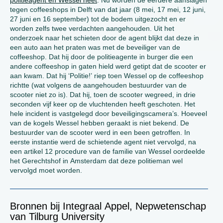
politieagent en Wessel heet
. Nu worden de eerdere aanslagen
tegen coffeeshops in Delft van dat jaar (8 mei, 17 mei, 12 juni,
27 juni en 16 september) tot de bodem uitgezocht en er
worden zelfs twee verdachten aangehouden. Uit het
onderzoek naar het schieten door de agent blijkt dat deze in
een auto aan het praten was met de beveiliger van de
coffeeshop. Dat hij door de politieagente in burger die een
andere coffeeshop in gaten hield werd getipt dat de scooter er
aan kwam. Dat hij ‘Politie!’ riep toen Wessel op de coffeeshop
richtte (wat volgens de aangehouden bestuurder van de
scooter niet zo is). Dat hij, toen de scooter wegreed, in drie
seconden vijf keer op de vluchtenden heeft geschoten. Het
hele incident is vastgelegd door beveiligingscamera’s. Hoeveel
van de kogels Wessel hebben geraakt is niet bekend. De
bestuurder van de scooter werd in een been getroffen. In
eerste instantie werd de schietende agent niet vervolgd, na
een artikel 12 procedure van de familie van Wessel oordeelde
het Gerechtshof in Amsterdam dat deze politieman wel
vervolgd moet worden.
Bronnen bij Integraal Appel, Nepwetenschap
van Tilburg University