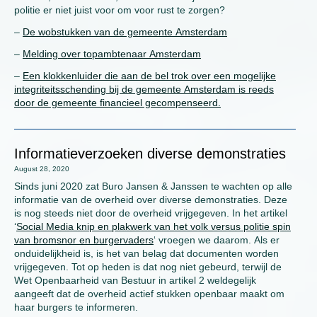
politie er niet juist voor om voor rust te zorgen?
–
De wobstukken van de gemeente Amsterdam
–
Melding over topambtenaar Amsterdam
–
Een klokkenluider die aan de bel trok over een mogelijke
integriteitsschending bij de gemeente Amsterdam is reeds
door de gemeente financieel gecompenseerd.
Informatieverzoeken diverse demonstraties
August 28, 2020
Sinds juni 2020 zat Buro Jansen & Janssen te wachten op alle
informatie van de overheid over diverse demonstraties. Deze
is nog steeds niet door de overheid vrijgegeven. In het artikel
‘
Social Media knip en plakwerk van het volk versus politie spin
van bromsnor en burgervaders
‘ vroegen we daarom. Als er
onduidelijkheid is, is het van belag dat documenten worden
vrijgegeven. Tot op heden is dat nog niet gebeurd, terwijl de
Wet Openbaarheid van Bestuur in artikel 2 weldegelijk
aangeeft dat de overheid actief stukken openbaar maakt om
haar burgers te informeren.