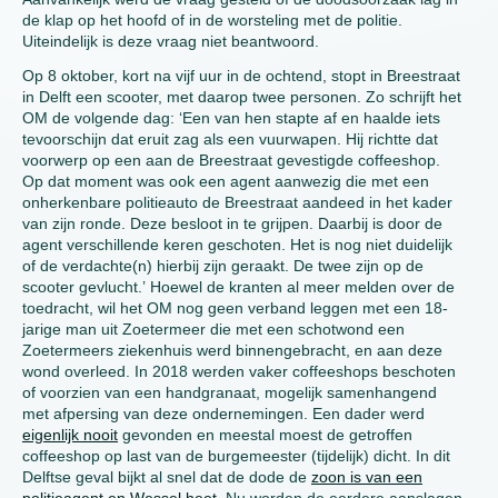
de klap op het hoofd of in de worsteling met de politie.
Uiteindelijk is deze vraag niet beantwoord.
Op 8 oktober, kort na vijf uur in de ochtend, stopt in Breestraat
in Delft een scooter, met daarop twee personen. Zo schrijft het
OM de volgende dag: ‘Een van hen stapte af en haalde iets
tevoorschijn dat eruit zag als een vuurwapen. Hij richtte dat
voorwerp op een aan de Breestraat gevestigde coffeeshop.
Op dat moment was ook een agent aanwezig die met een
onherkenbare politieauto de Breestraat aandeed in het kader
van zijn ronde. Deze besloot in te grijpen. Daarbij is door de
agent verschillende keren geschoten. Het is nog niet duidelijk
of de verdachte(n) hierbij zijn geraakt. De twee zijn op de
scooter gevlucht.’ Hoewel de kranten al meer melden over de
toedracht, wil het OM nog geen verband leggen met een 18-
jarige man uit Zoetermeer die met een schotwond een
Zoetermeers ziekenhuis werd binnengebracht, en aan deze
wond overleed. In 2018 werden vaker coffeeshops beschoten
of voorzien van een handgranaat, mogelijk samenhangend
met afpersing van deze ondernemingen. Een dader werd
eigenlijk nooit
gevonden en meestal moest de getroffen
coffeeshop op last van de burgemeester (tijdelijk) dicht. In dit
Delftse geval bijkt al snel dat de dode de
zoon is van een