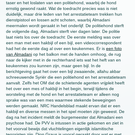
taser en het loslaten van een politiehond, waarbij de hond
ernstig gewond raakt. Wat de toedracht precies was is niet
duidelijk, maar drie leden van het arrestatieteam trekken hun
dienstpistool en lossen acht schoten, waarbij Almadani
meermalen wordt geraakt in het onderlijf. De politiehond sterft
de volgende dag, Almadani sterft vier dagen later. De politie
laat niets los over de toedracht: De eerste melding was over
een man met een hakbijl of een bijl, een videocorrespondent
had het de eerste dag al over een keukenmes. Er is
een foto
van Almadani
op het balkon met de handen omhoog, de rug
naar de kijker met in de rechterhand iets wat het heft van en
keukenmes zou kunnen zijn, maar geen bijl. In de
berichtgeving gaat het over een bijl zwaaiende, allahu akbar
schreeuwende Syriër die een politiehond en het arrestatieteam
aanvalt. Zelfs het OM dat de schietende agenten vrijpleit heeft
het over een mes of hakbijl in het begin, terwijl tijdens de
worsteling met de hond en het arrestatieteam er alleen nog
sprake was van een mes waarmee stekende bewegingen
werden gemaakt. NRC Handelsblad maakt ervan dat er een
hakbijl en diverse messen in het spel moeten zijn geweest. De
dag na het incident meldt de burgemeester dat Almadani een
psychose had. De PVV is intussen in actie gekomen en ziet in
het voorval bewijs dat vluchtelingen eigenlijk islamitische
terroristen zijn. Dion Graus is vooral geraakt door wat er met