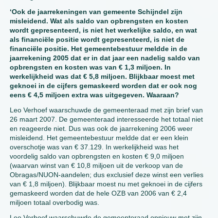
‘Ook de jaarrekeningen van gemeente Schijndel zijn
misleidend. Wat als saldo van opbrengsten en kosten
wordt gepresenteerd, is niet het werkelijke saldo, en wat
als financiële positie wordt gepresenteerd, is niet de
financiële positie. Het gemeentebestuur meldde in de
jaarrekening 2005 dat er in dat jaar een nadelig saldo van
opbrengsten en kosten was van € 1,3 miljoen. In
werkelijkheid was dat € 5,8 miljoen. Blijkbaar moest met
geknoei in de cijfers gemaskeerd worden dat er ook nog
eens € 4,5 miljoen extra was uitgegeven. Waaraan?
Leo Verhoef waarschuwde de gemeenteraad met zijn brief van
26 maart 2007. De gemeenteraad interesseerde het totaal niet
en reageerde niet. Dus was ook de jaarrekening 2006 weer
misleidend. Het gemeentebestuur meldde dat er een klein
overschotje was van € 37.129. In werkelijkheid was het
voordelig saldo van opbrengsten en kosten € 9,0 miljoen
(waarvan winst van € 10,8 miljoen uit de verkoop van de
Obragas/NUON-aandelen; dus exclusief deze winst een verlies
van € 1,8 miljoen). Blijkbaar moest nu met geknoei in de cijfers
gemaskeerd worden dat de hele OZB van 2006 van € 2,4
miljoen totaal overbodig was.
Leo Verhoef waarschuwde de gemeenteraad opnieuw met zijn