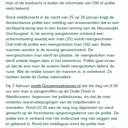
man of de toedracht is buiten de informatie van OM of politie
niets bekend.
Rond middernacht in de nacht van 25 op 26 januari krijgt de
Amsterdamse politie een melding van omwonenden dat er een
vechtpartij bezig was in een boven woning aan de Nieuwezijds
Voorburgwal. In de woning aangekomen ontstond een
schermutseling waarbij een man (25) wordt neergeschoten.
Ook treft de politie een neergestoken man (56) aan. Beide
mannen worden in de woning gereanimeerd. De
neergeschoten man sterft ter plaatse, de neergestoken man
sterft enkele dagen later in het ziekenhuis. Politie gaat ervan
uit dat de ene man de andere heeft neergestoken tijdens de
ruzie. Wat de relatie tussen de mannen is, is onbekend. Ze
hebben beide de Duitse nationaliteit.
Op 2 februari
meldt Gouweijsselnieuws.nl
dat die dag om 6:00
uur een man is aangetroffen op de Oude Dreef in
Waddinxveen, tegenover het politiebureau, en dat de man
ondanks reanimatiepogingen van de hulpdiensten is
overleden. Rond 10.30 was de weg nog afgesloten en werd
gewacht op de forensische opsporingsdienst van de politie. De
politie kon in verband met het onderzoek nog niet zeggen wat
er gebeurd is. Rond het middaguur komt de politie met