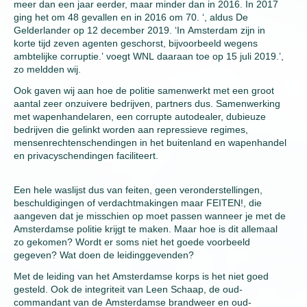
meer dan een jaar eerder, maar minder dan in 2016. In 2017
ging het om 48 gevallen en in 2016 om 70. ‘, aldus De
Gelderlander op 12 december 2019. ‘In Amsterdam zijn in
korte tijd zeven agenten geschorst, bijvoorbeeld wegens
ambtelijke corruptie.’ voegt WNL daaraan toe op 15 juli 2019.’,
zo meldden wij.
Ook gaven wij aan hoe de politie samenwerkt met een groot
aantal zeer onzuivere bedrijven, partners dus. Samenwerking
met wapenhandelaren, een corrupte autodealer, dubieuze
bedrijven die gelinkt worden aan repressieve regimes,
mensenrechtenschendingen in het buitenland en wapenhandel
en privacyschendingen faciliteert.
Een hele waslijst dus van feiten, geen veronderstellingen,
beschuldigingen of verdachtmakingen maar FEITEN!, die
aangeven dat je misschien op moet passen wanneer je met de
Amsterdamse politie krijgt te maken. Maar hoe is dit allemaal
zo gekomen? Wordt er soms niet het goede voorbeeld
gegeven? Wat doen de leidinggevenden?
Met de leiding van het Amsterdamse korps is het niet goed
gesteld. Ook de integriteit van Leen Schaap, de oud-
commandant van de Amsterdamse brandweer en oud-