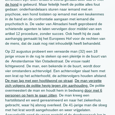
de hond
is gebeurd. Maar feitelijk heeft de politie alles fout
gedaan: onderhandelaars sturen naar iemand met en
psychose, een hond loslaten op iemand met een keukenmes
in de hand en de confrontatie aangaan met iemand die
psychotisch is. De vader van Almadani heeft geprobeerd de
schietende agenten te laten vervolgen door middel van een
artikel 12 procedure, zonder succes. Ook heeft hij de zaak
aanhangig gemaakt bij het Europees Hof voor de rechten van
de mens, dat de zaak nog niet inhoudelijk heeft behandeld.
Op 22 augustus probeert een verwarde man (32) een 18
jarige vrouw in de rug te steken op een pleintje in de buurt van
de Amsterdamse Van Ostadestraat. De vrouw raakt
lichtgewond. De man, een bekende in de buurt, wordt door
vier omstanders achtervolgd. Een achtervolger slaat hem met
een krat op het achterhoofd, de achtervolgers houden afstand.
De man lag met een hoofdwond op straat
.
De man verzette
zich volgens de politie hevig tegen zijn aanhouding.
De politie
overmeestert de man en houdt hem in bedwang
door met 6
personen op hem te gaan zitten
. De man kreeg een
hartstilstand en werd gereanimeerd en naar het ziekenhuis
gebracht, waar hij alsnog overleed. De 41-jarige man die sloeg
met het krat wordt aangehouden en weer vrijgelaten.
Aanvankelijk werd de vraag gesteld of de doodsoorzaak lag in