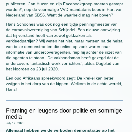
publiceren. ‘Jan Huzen en zijn Facebookgroep moeten gestopt
worden!’, riep de voormalige VVD-mandataris boos in Hart van
Nederland van SBS6. Want de waarheid mag niet boven?
Hans Schoones was ook nog een tijdje penningmeester van
de carnavalsvereniging van Schijndel. Een nieuwe aanwijzing
dat hij verstand heeft van zowel geldzaken als
verkleedpartijen? Wij weten het niet, maar meteen na de heisa
van boze demonstranten die online op zoek waren naar
informatie van undercoveragenten, riep hij achter de inzet van
die agenten te staan. ‘De vakbondsman heeft gezegd dat de
undercovers fantastisch werk verrichten.’, aldus Dagblad van
het Noorden op 23 juli 2020.
Een oud Afrikaans spreekwoord zegt: De krekel kan beter
zwijgen in het dorp van de kippen! Welkom in de echte wereld,
Hans!
Framing en leugens door politie en sommige
media
July 12, 2020
Allemaal hebben we de verboden demonstratie op het