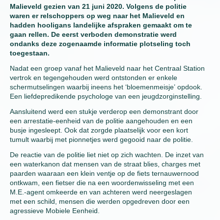
Malieveld gezien van 21 juni 2020. Volgens de politie
waren er relschoppers op weg naar het Malieveld en
hadden hooligans landelijke afspraken gemaakt om te
gaan rellen. De eerst verboden demonstratie werd
ondanks deze zogenaamde informatie plotseling toch
toegestaan.
Nadat een groep vanaf het Malieveld naar het Centraal Station
vertrok en tegengehouden werd ontstonden er enkele
schermutselingen waarbij ineens het ‘bloemenmeisje’ opdook.
Een liefdepredikende psychologe van een jeugdzorginstelling.
Aansluitend werd een stukje verderop een demonstrant door
een arrestatie-eenheid van de politie aangehouden en een
busje ingesleept. Ook dat zorgde plaatselijk voor een kort
tumult waarbij met pionnetjes werd gegooid naar de politie.
De reactie van de politie liet niet op zich wachten. De inzet van
een waterkanon dat mensen van de straat blies, charges met
paarden waaraan een klein ventje op de fiets ternauwernood
ontkwam, een fietser die na een woordenwisseling met een
M.E.-agent omkeerde en van achteren werd neergeslagen
met een schild, mensen die werden opgedreven door een
agressieve Mobiele Eenheid.