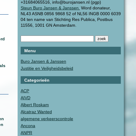
+31684065516, info@burojansen.nl (pgp)
Steun Buro Jansen & Janssen.
Word donateur,
NL43 ASNB 0856 9868 52 of NL56 INGB 0000 6039
04 ten name van Stichting Res Publica, Postbus
11556, 1001 GN Amsterdam.
ord
Menu
n
Buro Jansen & Janssen
als
Justitie en Veiligheidsbeleid
Categorieën
ACP
AIVD
Albert Roskam
Alcatraz Wanted
en
algemene verkeerscontrole
en
Ancona
ANPR