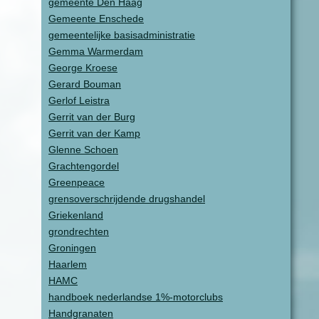
gemeente Den Haag
Gemeente Enschede
gemeentelijke basisadministratie
Gemma Warmerdam
George Kroese
Gerard Bouman
Gerlof Leistra
Gerrit van der Burg
Gerrit van der Kamp
Glenne Schoen
Grachtengordel
Greenpeace
grensoverschrijdende drugshandel
Griekenland
grondrechten
Groningen
Haarlem
HAMC
handboek nederlandse 1%-motorclubs
Handgranaten