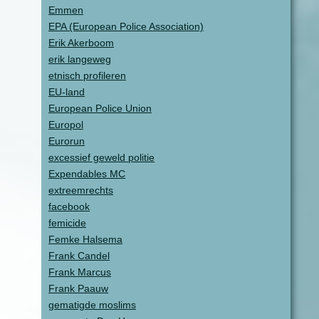
Emmen
EPA (European Police Association)
Erik Akerboom
erik langeweg
etnisch profileren
EU-land
European Police Union
Europol
Eurorun
excessief geweld politie
Expendables MC
extreemrechts
facebook
femicide
Femke Halsema
Frank Candel
Frank Marcus
Frank Paauw
gematigde moslims