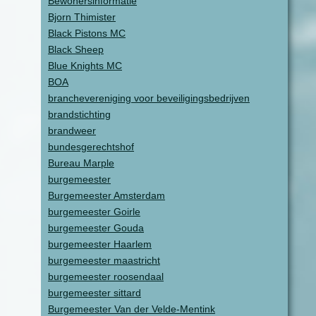
Bewonersinformatie
Bjorn Thimister
Black Pistons MC
Black Sheep
Blue Knights MC
BOA
branchevereniging voor beveiligingsbedrijven
brandstichting
brandweer
bundesgerechtshof
Bureau Marple
burgemeester
Burgemeester Amsterdam
burgemeester Goirle
burgemeester Gouda
burgemeester Haarlem
burgemeester maastricht
burgemeester roosendaal
burgemeester sittard
Burgemeester Van der Velde-Mentink