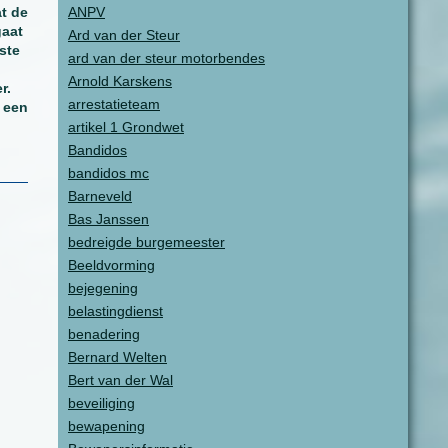
t de
ANPV
gaat
Ard van der Steur
ste
ard van der steur motorbendes
Arnold Karskens
r.
arrestatieteam
t een
artikel 1 Grondwet
Bandidos
bandidos mc
Barneveld
Bas Janssen
bedreigde burgemeester
Beeldvorming
bejegening
belastingdienst
benadering
Bernard Welten
Bert van der Wal
beveiliging
bewapening