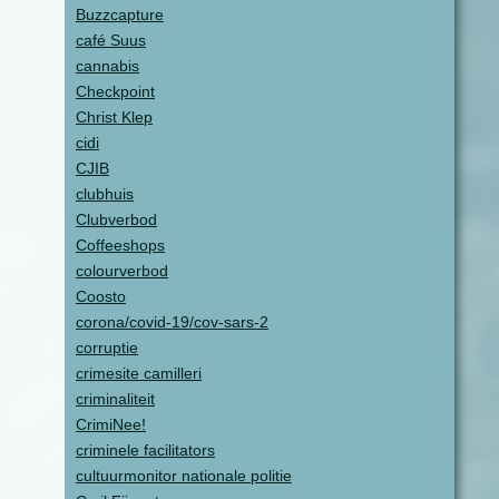
Buzzcapture
café Suus
cannabis
Checkpoint
Christ Klep
cidi
CJIB
clubhuis
Clubverbod
Coffeeshops
colourverbod
Coosto
corona/covid-19/cov-sars-2
corruptie
crimesite camilleri
criminaliteit
CrimiNee!
criminele facilitators
cultuurmonitor nationale politie