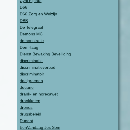
Cyril Fijnaut
D66
D66 Zorg en Welzijn
DBB
De Telegraaf
Demons MC
demonstratie
Den Haag
Dienst Bewaking Beveiliging
discriminatie
discriminatieverbod
discriminatoir
doelgroepen
douane
drank- en horecawet
drankketen
drones
drugsbeleid
Dupont
EenVandaag Jos Som