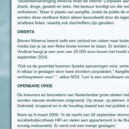
‘Studentenvereniging Minerva moet de interne ‘Corpswet’ a
drank, drugs, geweld en seks. Het bestuur kondigt om die re
verbeteren.’ Maar in plaats van aangifte, zodat de politie de
worden deze strafbare feiten alleen beoordeeld door de eige
strafbare feiten, waarbij ook slachtoffers zijn gevallen.
OMERTA
Binnen Minerva heerst zelfs een verbod om zaken naar buiten 
media kan je op een flinke boete komen te staan. Er worden 
Vindicat hangt je een som van 25.000 euro boven het hoofd als
september 2016.
‘Ook na de groentijd kwamen fysieke aanvaringen voor, verte
in elkaar is geslagen door twee dronken corpsleden.” Aangifte
rechtssysteem voor.” ‘, aldus NOS. ‘Lex’ is een schuilnaam v
OPENBARE ORDE
De inwoners en bezoekers van Nederlandse grote steden hebbe
worden nieuwe studenten ontgroend. Op straat, op pleinen, 
Geknield, kruipend en in de houding staand kan het publiek z
Mare op 9 maart 2006: ‘In de nacht van 28 september stormd
sociëteitsdiscotheek HiFi en vielen een appartement in de 
ernstig mishandeld. Er werd ook een meisje geslagen.’