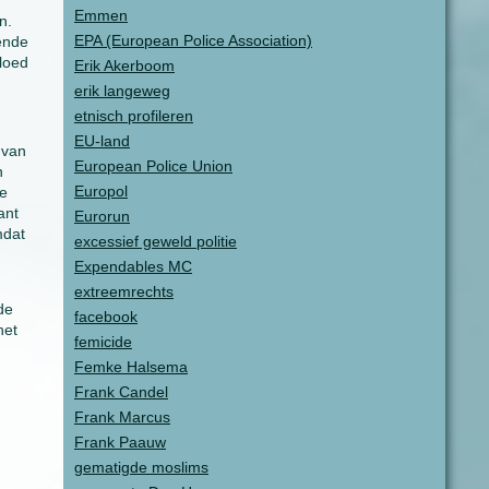
Emmen
n.
EPA (European Police Association)
lende
loed
Erik Akerboom
erik langeweg
etnisch profileren
EU-land
 van
European Police Union
n
Europol
ie
ant
Eurorun
mdat
excessief geweld politie
Expendables MC
extreemrechts
de
facebook
het
femicide
Femke Halsema
Frank Candel
Frank Marcus
Frank Paauw
gematigde moslims