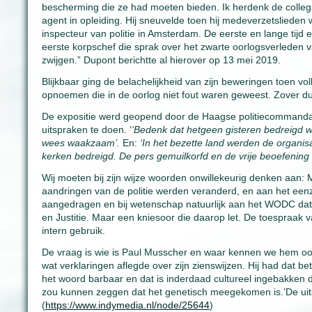
bescherming die ze had moeten bieden. Ik herdenk de colleg
agent in opleiding. Hij sneuvelde toen hij medeverzetslieden
inspecteur van politie in Amsterdam. De eerste en lange tijd
eerste korpschef die sprak over het zwarte oorlogsverleden va
zwijgen.” Dupont berichtte al hierover op 13 mei 2019.
Blijkbaar ging de belachelijkheid van zijn beweringen toen 
opnoemen die in de oorlog niet fout waren geweest. Zover dus 
De expositie werd geopend door de Haagse politiecommanda
uitspraken te doen. ‘
‘Bedenk dat hetgeen gisteren bedreigd 
wees waakzaam’.
En:
‘In het bezette land werden de organis
kerken bedreigd. De pers gemuilkorfd en de vrije beoefening
Wij moeten bij zijn wijze woorden onwillekeurig denken aan:
aandringen van de politie werden veranderd, en aan het eenzi
aangedragen en bij wetenschap natuurlijk aan het WODC dat 
en Justitie. Maar een kniesoor die daarop let. De toespraak va
intern gebruik.
De vraag is wie is Paul Musscher en waar kennen we hem ook
wat verklaringen aflegde over zijn zienswijzen. Hij had dat b
het woord barbaar en dat is inderdaad cultureel ingebakken dat
zou kunnen zeggen dat het genetisch meegekomen is.’De ui
(
https://www.indymedia.nl/node/25644
)