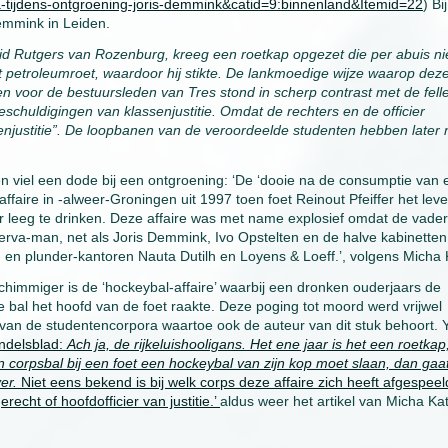
-tijdens-ontgroening-joris-demmink&catid=9:binnenland&Itemid=22
) Bi
Demmink in Leiden.
id Rutgers van Rozenburg, kreeg een roetkap opgezet die per abuis ni
 petroleumroet, waardoor hij stikte. De lankmoedige wijze waarop dez
affen voor de bestuursleden van Tres stond in scherp contrast met de fell
 beschuldigingen van klassenjustitie. Omdat de rechters en de officier
njustitie”. De loopbanen van de veroordeelde studenten hebben later n
gen viel een dode bij een ontgroening: ‘De ‘dooie na de consumptie van 
 affaire in -alweer-Groningen uit 1997 toen foet Reinout Pfeiffer het lev
er leeg te drinken. Deze affaire was met name explosief omdat de vade
rva-man, net als Joris Demmink, Ivo Opstelten en de halve kabinetten
al- en plunder-kantoren Nauta Dutilh en Loyens & Loeff.’, volgens Micha 
himmiger is de ‘hockeybal-affaire’ waarbij een dronken ouderjaars de
de bal het hoofd van de foet raakte. Deze poging tot moord werd vrijwel
van de studentencorpora waartoe ook de auteur van dit stuk behoort. 
ndelsblad:
Ach ja, de rijkeluishooligans. Het ene jaar is het een roetkap
corpsbal bij een foet een hockeybal van zijn kop moet slaan, dan gaat
er.
Niet eens bekend is bij welk corps deze affaire zich heeft afgespeel
echt of hoofdofficier van justitie.’
aldus weer het artikel van Micha Kat