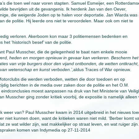
a’s die toen wel naar voren stapten. Samuel Esmeijer, een Rotterdams
 wilde bevrijden uit de gevangenis. Ik herdenk Jan van den Oever,
 enige, die weigerde Joden op te halen voor deportatie. Jan Wiarda was
n de politie. Hij leerde ons niet te veroordelen. Maar ook om niet te
volledig verloren. Akerboom kon maar 3 politiemensen bedenken en
het ‘historisch besef’ van de politie.
nt Paul Musscher, die de gelegenheid te baat nam enkele mooie
werd, heden en morgen opnieuw in gevaar kan verkeren. Bescherm het
aties van vrije burgers door den vijand ontbonden, de wetten ontkracht,
 van wetenschap en kunst verboden.’,
aldus Traces of War opnieuw.
 Motorclubs die werden verboden, wetten die door toedoen en op
jdig berichten in de media over zaken door de politie en het O.M.
eindconclusies moest aanpassen na druk van het Ministerie van Veilig
n Musscher ging zonder kritiek voorbij, de expositie is namelijk alleen
 weer van? Paul Musscher kwam in 2014 uitgebreid in het nieuws toen
eter niet kunnen doen, want de kritieken waren niet mild. ‘Berber komt v
 ze wat wilder zijn, wat makkelijker op straat leven, en wat ruiger zijn
tspraken komen van Indymedia op 27-11-2014