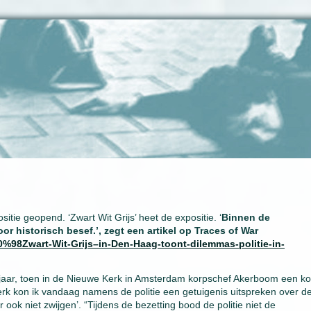
tie geopend. ‘Zwart Wit Grijs’ heet de expositie. ‘
Binnen de
r historisch besef.’, zegt een artikel op Traces of War
%98Zwart-Wit-Grijs–in-Den-Haag-toont-dilemmas-politie-in-
t jaar, toen in de Nieuwe Kerk in Amsterdam korpschef Akerboom een ko
Kerk kon ik vandaag namens de politie een getuigenis uitspreken over de
 ook niet zwijgen’. “Tijdens de bezetting bood de politie niet de