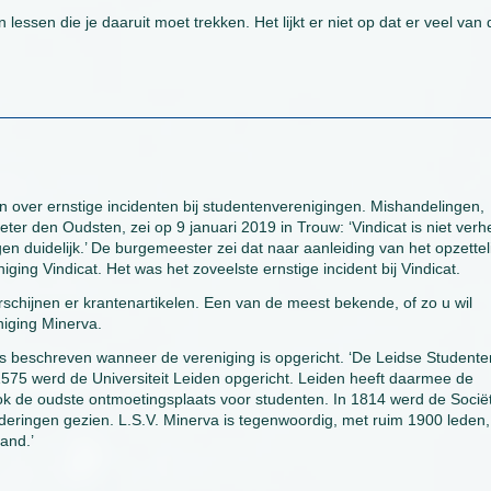
lessen die je daaruit moet trekken. Het lijkt er niet op dat er veel van 
n over ernstige incidenten bij studentenverenigingen. Mishandelingen,
er den Oudsten, zei op 9 januari 2019 in Trouw: ‘Vindicat is niet ver
uidelijk.’ De burgemeester zei dat naar aanleiding van het opzetteli
ging Vindicat. Het was het zoveelste ernstige incident bij Vindicat.
rschijnen er krantenartikelen. Een van de meest bekende, of zo u wil
niging Minerva.
es beschreven wanneer de vereniging is opgericht. ‘De Leidse Studente
1575 werd de Universiteit Leiden opgericht. Leiden heeft daarmee de
ok de oudste ontmoetingsplaats voor studenten. In 1814 werd de Sociët
nderingen gezien. L.S.V. Minerva is tegenwoordig, met ruim 1900 leden
and.’