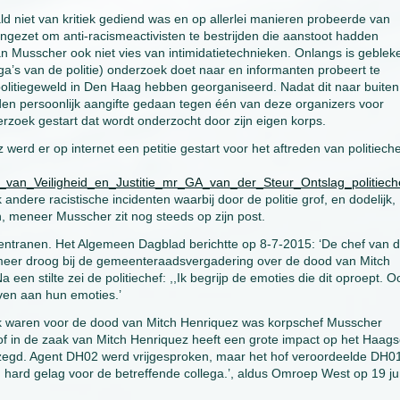
 niet van kritiek gediend was en op allerlei manieren probeerde van
 ingezet om anti-racismeactivisten te bestrijden die aanstoot hadden
n Musscher ook niet vies van intimidatietechnieken. Onlangs is geblek
ega’s van de politie) onderzoek doet naar en informanten probeert te
 politiegeweld in Den Haag hebben georganiseerd. Nadat dit naar buiten
en persoonlijk aangifte gedaan tegen één van deze organizers voor
derzoek gestart dat wordt onderzocht door zijn eigen korps.
rd er op internet een petitie gestart voor het aftreden van politieche
ster_van_Veiligheid_en_Justitie_mr_GA_van_der_Steur_Ontslag_polit
dere racistische incidenten waarbij door de politie grof, en dodelijk,
 meneer Musscher zit nog steeds op zijn post.
entranen. Het Algemeen Dagblad berichtte op 8-7-2015: ‘De chef van 
 meer droog bij de gemeenteraadsvergadering over de dood van Mitch
a een stilte zei de politiechef: ,,Ik begrijp de emoties die dit oproept. O
geven aan hun emoties.’
jk waren voor de dood van Mitch Henriquez was korpschef Musscher
hof in de zaak van Mitch Henriquez heeft een grote impact op het Haag
zegd. Agent DH02 werd vrijgesproken, maar het hof veroordeelde DH01
n hard gelag voor de betreffende collega.’, aldus Omroep West op 19 ju