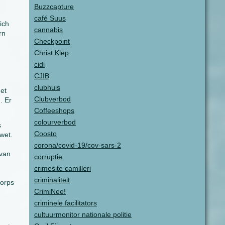
Buzzcapture
café Suus
ich
cannabis
rn
Checkpoint
Christ Klep
cidi
CJIB
clubhuis
et
Clubverbod
. Er
Coffeeshops
colourverbod
s
Coosto
wet.
corona/covid-19/cov-sars-2
 van
corruptie
crimesite camilleri
criminaliteit
corps
CrimiNee!
criminele facilitators
cultuurmonitor nationale politie