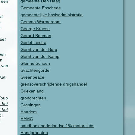
gemeente Den Haag
j een
Gemeente Enschede
gemeentelijke basisadministratie
et
Gemma Warmerdam
e
e
George Kroese
Gerard Bouman
iet
Gerlof Leistra
Gerrit van der Burg
een
Gerrit van der Kamp
en
Glenne Schoen
r van
Grachtengordel
Kat.
Greenpeace
grensoverschrijdende drugshandel
Griekenland
Youp
grondrechten
, het
Groningen
 het
Haarlem
d!
HAMC
.
handboek nederlandse 1%-motorclubs
Handgranaten