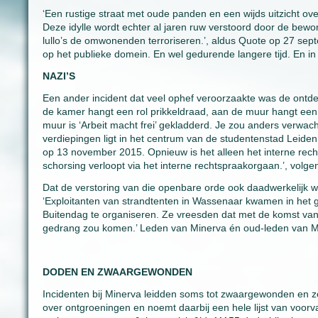
‘Een rustige straat met oude panden en een wijds uitzicht ov
Deze idylle wordt echter al jaren ruw verstoord door de bew
lullo’s de omwonenden terroriseren.’, aldus Quote op 27 se
op het publieke domein. En wel gedurende langere tijd. En in 
NAZI’S
Een ander incident dat veel ophef veroorzaakte was de ontde
de kamer hangt een rol prikkeldraad, aan de muur hangt een 
muur is ‘Arbeit macht frei’ gekladderd. Je zou anders verwac
verdiepingen ligt in het centrum van de studentenstad Leiden,
op 13 november 2015. Opnieuw is het alleen het interne recht
schorsing verloopt via het interne rechtspraakorgaan.’, volge
Dat de verstoring van die openbare orde ook daadwerkelijk wor
‘Exploitanten van strandtenten in Wassenaar kwamen in het
Buitendag te organiseren. Ze vreesden dat met de komst van 
gedrang zou komen.’ Leden van Minerva én oud-leden van M
DODEN EN ZWAARGEWONDEN
Incidenten bij Minerva leidden soms tot zwaargewonden en zel
over ontgroeningen en noemt daarbij een hele lijst van voorva