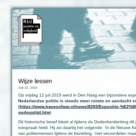
Wijze lessen
July 22, 2019
Op vrijdag 12 juli 2019 werd in Den Haag een bijzondere exposi
Nederlandse politie is steeds meer ruimte en aandacht voo
(
https://www.tracesofwar.nl/news/8293/Expositie-%E2%80
oorlogstijd.htm
)
Dit historische besef bleek al tijdens de Dodenherdenking di
toespraak hield. Hij zei daarbij het volgende: ‘In de Nieuwe 
van politiemensen tijdens de bezetting: ‘niet veroordelen maar