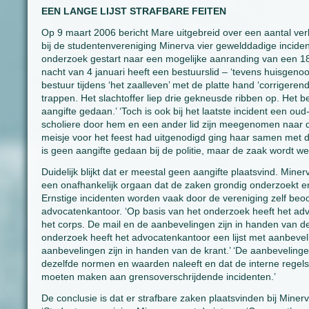
EEN LANGE LIJST STRAFBARE FEITEN
Op 9 maart 2006 bericht Mare uitgebreid over een aantal ver
bij de studentenvereniging Minerva vier gewelddadige inciden
onderzoek gestart naar een mogelijke aanranding van een 18-j
nacht van 4 januari heeft een bestuurslid – ‘tevens huisgeno
bestuur tijdens ‘het zaalleven’ met de platte hand ‘corrigeren
trappen. Het slachtoffer liep drie gekneusde ribben op. Het be
aangifte gedaan.’ ‘Toch is ook bij het laatste incident een ou
scholiere door hem en een ander lid zijn meegenomen naar de
meisje voor het feest had uitgenodigd ging haar samen met de
is geen aangifte gedaan bij de politie, maar de zaak wordt we
Duidelijk blijkt dat er meestal geen aangifte plaatsvind. Mine
een onafhankelijk orgaan dat de zaken grondig onderzoekt en
Ernstige incidenten worden vaak door de vereniging zelf beo
advocatenkantoor. ‘Op basis van het onderzoek heeft het adv
het corps. De mail en de aanbevelingen zijn in handen van de
onderzoek heeft het advocatenkantoor een lijst met aanbevel
aanbevelingen zijn in handen van de krant.’ ‘De aanbevelingen
dezelfde normen en waarden naleeft en dat de interne regels
moeten maken aan grensoverschrijdende incidenten.’
De conclusie is dat er strafbare zaken plaatsvinden bij Mine