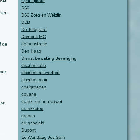
Cyril Fijnaut
met
D66
eken,
D66 Zorg en Welzijn
n
DBB
De Telegraaf
Demons MC
demonstratie
f de
Den Haag
Dienst Bewaking Beveiliging
discriminatie
waar
discriminatieverbod
discriminatoir
doelgroepen
douane
drank- en horecawet
ar,
drankketen
drones
drugsbeleid
Dupont
EenVandaag Jos Som