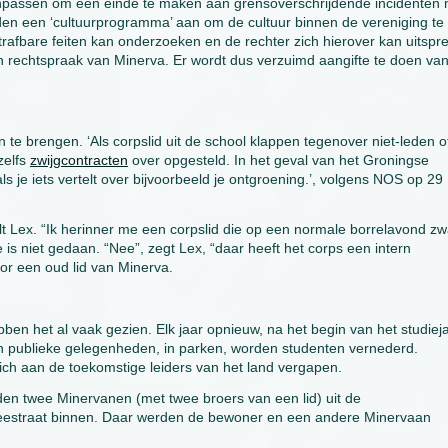
anpassen om een einde te maken aan grensoverschrijdende incidenten 
den een ‘cultuurprogramma’ aan om de cultuur binnen de vereniging te
 strafbare feiten kan onderzoeken en de rechter zich hierover kan uitspr
n rechtspraak van Minerva. Er wordt dus verzuimd aangifte te doen va
te brengen. ‘Als corpslid uit de school klappen tegenover niet-leden o
zelfs
zwijgcontracten
over opgesteld. In het geval van het Groningse
 je iets vertelt over bijvoorbeeld je ontgroening.’, volgens NOS op 29
lt Lex. “Ik herinner me een corpslid die op een normale borrelavond z
 is niet gedaan. “Nee”, zegt Lex, “daar heeft het corps een intern
oor een oud lid van Minerva.
n het al vaak gezien. Elk jaar opnieuw, na het begin van het studieja
in publieke gelegenheden, in parken, worden studenten vernederd.
ich aan de toekomstige leiders van het land vergapen.
en twee Minervanen (met twee broers van een lid) uit de
Breestraat binnen. Daar werden de bewoner en een andere Minervaan