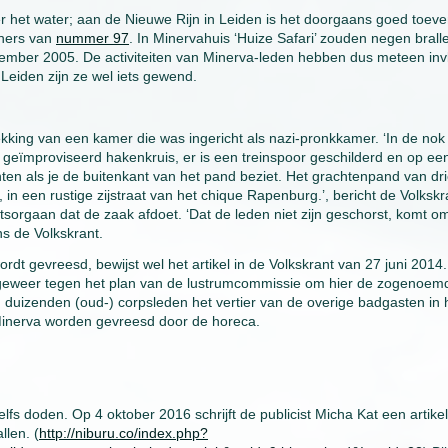
er het water; aan de Nieuwe Rijn in Leiden is het doorgaans goed toeve
oners van
nummer 97
. In Minervahuis ‘Huize Safari’ zouden negen bral
ptember 2005. De activiteiten van Minerva-leden hebben dus meteen inv
Leiden zijn ze wel iets gewend.
kking van een kamer die was ingericht als nazi-pronkkamer. ‘In de nok
geïmproviseerd hakenkruis, er is een treinspoor geschilderd en op ee
hten als je de buitenkant van het pand beziet. Het grachtenpand van dr
 in een rustige zijstraat van het chique Rapenburg.’, bericht de Volkskr
sorgaan dat de zaak afdoet. ‘Dat de leden niet zijn geschorst, komt o
ns de Volkskrant.
dt gevreesd, bewijst wel het artikel in de Volkskrant van 27 juni 2014.
 geweer tegen het plan van de lustrumcommissie om hier de zogenoem
duizenden (oud-) corpsleden het vertier van de overige badgasten in 
inerva worden gevreesd door de horeca.
fs doden. Op 4 oktober 2016 schrijft de publicist Micha Kat een artikel
llen. (
http://niburu.co/index.php?