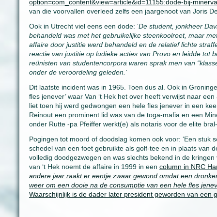
option=com_content&view=article&id=11155:dode-bij-minerva
van die voorvallen overleed zelfs een jaargenoot van Joris 
Ook in Utrecht viel eens een dode: ‘
De student, jonkheer Dav
behandeld was met het gebruikelijke steenkoolroet, maar met
affaire door justitie werd behandeld en de relatief lichte str
reactie van justitie op ludieke acties van Provo en leidde tot
reünisten van studentencorpora waren sprak men van “klasse
onder de veroordeling geleden.’
Dit laatste incident was in 1965. Toen dus al. Ook in Gronin
fles jenever’ waar Van ‘t Hek het over heeft verwijst naar een
liet toen hij werd gedwongen een hele fles jenever in een ke
Reinout een prominent lid was van de toga-mafia en een Mine
onder Rutte -pa Pfeiffer werkt(e) als notaris voor de elite br
Pogingen tot moord of doodslag komen ook voor: ‘Een stuk sc
schedel van een foet gebruikte als golf-tee en in plaats van 
volledig doodgezwegen en was slechts bekend in de kringen 
van ‘t Hek noemt de affaire in 1999 in een
column in NRC Ha
andere jaar raakt er eentje zwaar gewond omdat een dronken 
weer om een dooie na de consumptie van een hele fles jenev
Waarschijnlijk is de dader later president geworden van een ger