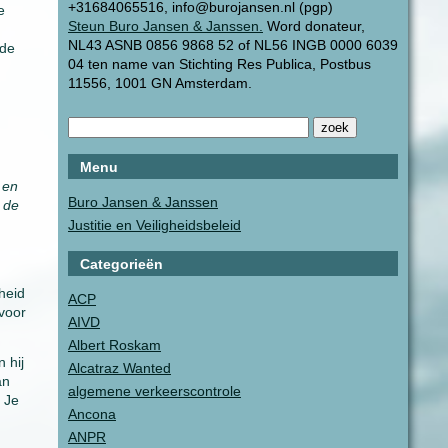
+31684065516, info@burojansen.nl (pgp)
e
Steun Buro Jansen & Janssen.
Word donateur,
NL43 ASNB 0856 9868 52 of NL56 INGB 0000 6039
 de
04 ten name van Stichting Res Publica, Postbus
11556, 1001 GN Amsterdam.
Menu
 en
Buro Jansen & Janssen
 de
Justitie en Veiligheidsbeleid
Categorieën
heid
ACP
 voor
AIVD
Albert Roskam
 hij
Alcatraz Wanted
an
algemene verkeerscontrole
. Je
Ancona
ANPR