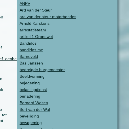
ANPV
Ard van der Steur
ard van der steur motorbendes
en
Arnold Karskens
arrestatieteam
artikel 1 Grondwet
Bandidos
f
bandidos mc
Barneveld
iechef_eenheid_Den_Haag_dhr_Paul_van_Musscher/
)
Bas Janssen
bedreigde burgemeester
Beeldvorming
de
bejegening
ok
belastingdienst
benadering
Bernard Welten
se
Bert van der Wal
 tot
beveiliging
ni
bewapening