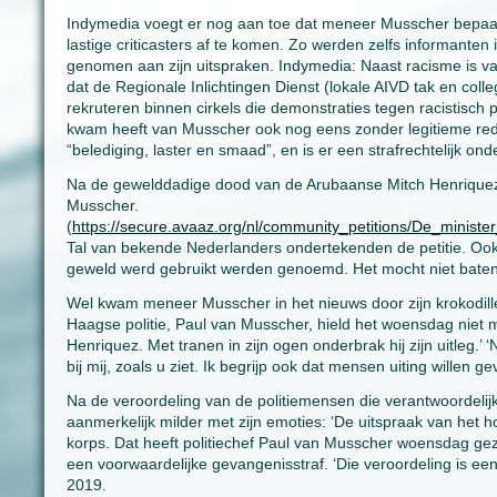
Indymedia voegt er nog aan toe dat meneer Musscher bepaald
lastige criticasters af te komen. Zo werden zelfs informanten
genomen aan zijn uitspraken. Indymedia: Naast racisme is va
dat de Regionale Inlichtingen Dienst (lokale AIVD tak en coll
rekruteren binnen cirkels die demonstraties tegen racistisch
kwam heeft van Musscher ook nog eens zonder legitieme red
“belediging, laster en smaad”, en is er een strafrechtelijk on
Na de gewelddadige dood van de Arubaanse Mitch Henriquez we
Musscher.
(
https://secure.avaaz.org/nl/community_petitions/De_mini
Tal van bekende Nederlanders ondertekenden de petitie. Ook an
geweld werd gebruikt werden genoemd. Het mocht niet baten,
Wel kwam meneer Musscher in het nieuws door zijn krokodill
Haagse politie, Paul van Musscher, hield het woensdag niet
Henriquez. Met tranen in zijn ogen onderbrak hij zijn uitleg.’ ‘N
bij mij, zoals u ziet. Ik begrijp ook dat mensen uiting willen 
Na de veroordeling van de politiemensen die verantwoordeli
aanmerkelijk milder met zijn emoties: ‘De uitspraak van het 
korps. Dat heeft politiechef Paul van Musscher woensdag ge
een voorwaardelijke gevangenisstraf. ‘Die veroordeling is ee
2019.