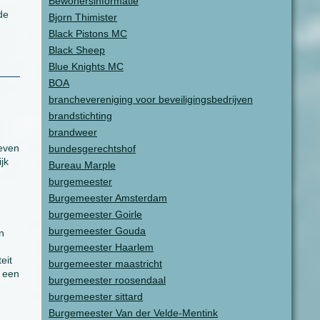
Bewonersinformatie
de
Bjorn Thimister
Black Pistons MC
Black Sheep
Blue Knights MC
BOA
branchevereniging voor beveiligingsbedrijven
brandstichting
brandweer
heven
bundesgerechtshof
jk
Bureau Marple
burgemeester
Burgemeester Amsterdam
burgemeester Goirle
burgemeester Gouda
n
burgemeester Haarlem
eit
burgemeester maastricht
, een
burgemeester roosendaal
burgemeester sittard
Burgemeester Van der Velde-Mentink