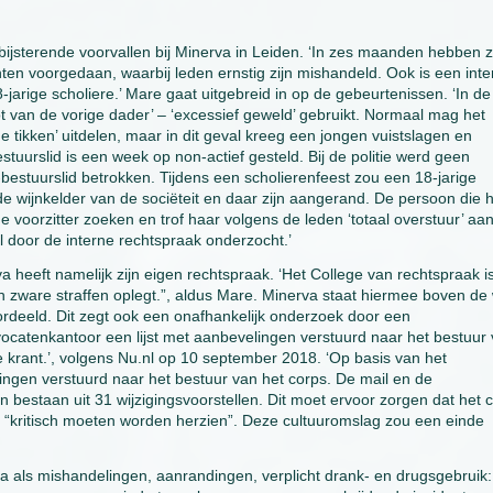
bijsterende voorvallen bij Minerva in Leiden. ‘In zes maanden hebben z
ten voorgedaan, waarbij leden ernstig zijn mishandeld. Ook is een inte
arige scholiere.’ Mare gaat uitgebreid in op de gebeurtenissen. ‘In de
ot van de vorige dader’ – ‘excessief geweld’ gebruikt. Normaal mag het
de tikken’ uitdelen, maar in dit geval kreeg een jongen vuistslagen en
stuurslid is een week op non-actief gesteld. Bij de politie werd geen
d-bestuurslid betrokken. Tijdens een scholierenfeest zou een 18-jarige
 wijnkelder van de sociëteit en daar zijn aangerand. De persoon die h
 voorzitter zoeken en trof haar volgens de leden ‘totaal overstuur’ aan
l door de interne rechtspraak onderzocht.’
rva heeft namelijk zijn eigen rechtspraak. ‘Het College van rechtspraak i
 zware straffen oplegt.”, aldus Mare. Minerva staat hiermee boven de 
ordeeld. Dit zegt ook een onafhankelijk onderzoek door een
ocatenkantoor een lijst met aanbevelingen verstuurd naar het bestuur
 krant.’, volgens Nu.nl op 10 september 2018. ‘Op basis van het
ingen verstuurd naar het bestuur van het corps. De mail en de
 bestaan uit 31 wijzigingsvoorstellen. Dit moet ervoor zorgen dat het 
 “kritisch moeten worden herzien”. Deze cultuuromslag zou een einde
rva als mishandelingen, aanrandingen, verplicht drank- en drugsgebruik: