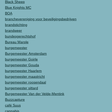
Black Sheep
Blue Knights MC
BOA
branchevereniging voor beveiligingsbedrijven
brandstichting
brandweer
bundesgerechtshof
Bureau Marple
burgemeester
Burgemeester Amsterdam
burgemeester Goirle
burgemeester Gouda
burgemeester Haarlem
burgemeester maastricht
burgemeester roosendaal
burgemeester sittard
Burgemeester Van der Velde-Mentink
Buzzcapture
café Suus
cannabis