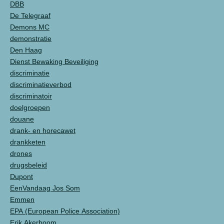
DBB
De Telegraaf
Demons MC
demonstratie
Den Haag
Dienst Bewaking Beveiliging
discriminatie
discriminatieverbod
discriminatoir
doelgroepen
douane
drank- en horecawet
drankketen
drones
drugsbeleid
Dupont
EenVandaag Jos Som
Emmen
EPA (European Police Association)
Erik Akerboom