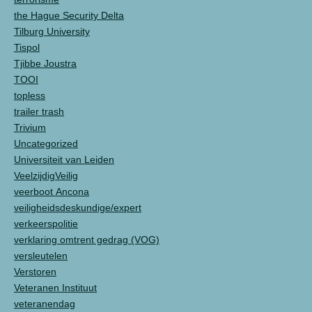
the Hague Security Delta
Tilburg University
Tispol
Tjibbe Joustra
TOOI
topless
trailer trash
Trivium
Uncategorized
Universiteit van Leiden
VeelzijdigVeilig
veerboot Ancona
veiligheidsdeskundige/expert
verkeerspolitie
verklaring omtrent gedrag (VOG)
versleutelen
Verstoren
Veteranen Instituut
veteranendag