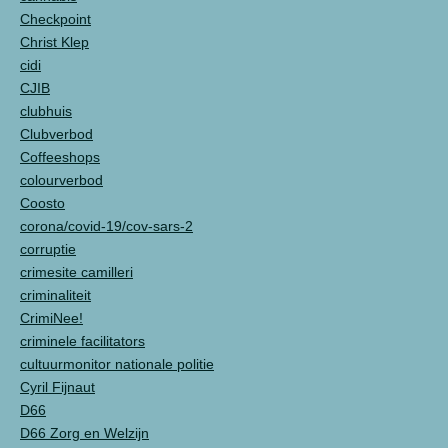
Checkpoint
Christ Klep
cidi
CJIB
clubhuis
Clubverbod
Coffeeshops
colourverbod
Coosto
corona/covid-19/cov-sars-2
corruptie
crimesite camilleri
criminaliteit
CrimiNee!
criminele facilitators
cultuurmonitor nationale politie
Cyril Fijnaut
D66
D66 Zorg en Welzijn