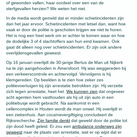
of gewonden vallen, haar oordeel over een van de
sterfgevallen herzien? We weten het niet.
In de media wordt gemeld dat er minder schietincidenten zijn
dan het jaar ervoor. Schietincidenten met letsel dan, want hoe
vaak er door de politie is geschoten krijgen we niet te horen.
Het is nog een heel werk om er achter te komen waar en hoe
de dodelijke 3 of 4 slachtoffers aan hun eind kwamen. Ook
gaat dit alleen nog over schietincidenten; Er zijn ook andere
overlijdensgevallen geweest.
Op 16 januari overlijdt de 30-jarige Bertus de Man uit Nijkerk
na te zijn aangehouden in Amersfoort. Hij was weggereden bij
een verkeerscontrole en achtervolgd. Vervolgens is hij
klemgereden. Op beelden is te zien hoe zeker zes
politievoertuigen bij zijn arrestatie betrokken zijn. Hij verzette
zich tegen arrestatie, heet het.
We kunnen zien
dat ongeveer
acht agenten hem vasthouden als hij uit zijn auto in een
politiebusje wordt gebracht. Na aankomst in een
cellencomplex in Houten wordt de man onwel. Hij overlijdt in
een ziekenhuis. Aan cocaïnevergiftiging concludeert de
Rijksrecherche.
Zijn familie denkt
dat geweld door de politie tot
zijn dood heeft geleid. Er zou een
ambulance onderweg zijn
geweest
naar de plaats van arrestatie, wat er op wijst dat er