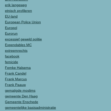
erik langeweg
etnisch profileren
EU-land
European Police Union
Europol
Eurorun
excessief geweld politie
Expendables MC
extreemrechts
facebook
femicide
Femke Halsema
Frank Candel
Frank Marcus
Frank Paauw
gematigde moslims
gemeente Den Haag
Gemeente Enschede
gemeentelijke basisadministratie