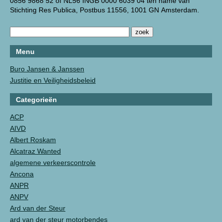
0856 9868 52 of NL56 INGB 0000 6039 04 ten name van
Stichting Res Publica, Postbus 11556, 1001 GN Amsterdam.
Menu
Buro Jansen & Janssen
Justitie en Veiligheidsbeleid
Categorieën
ACP
AIVD
Albert Roskam
Alcatraz Wanted
algemene verkeerscontrole
Ancona
ANPR
ANPV
Ard van der Steur
ard van der steur motorbendes