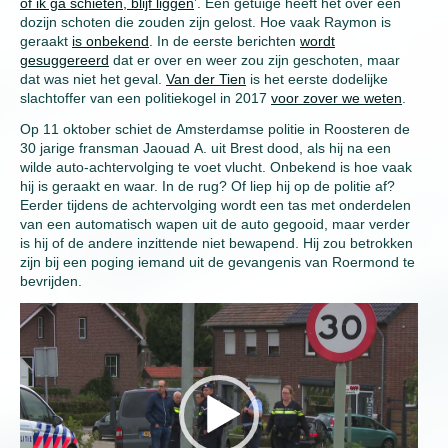
of ik ga schieten, blijf liggen
’. Een getuige heeft het over een
dozijn schoten die zouden zijn gelost. Hoe vaak Raymon is
geraakt
is onbekend
. In de eerste berichten
wordt
gesuggereerd
dat er over en weer zou zijn geschoten, maar
dat was niet het geval.
Van der Tien
is het eerste dodelijke
slachtoffer van een politiekogel in 2017
voor zover we weten
.
Op 11 oktober schiet de Amsterdamse politie in Roosteren de
30 jarige fransman Jaouad A. uit Brest dood, als hij na een
wilde auto-achtervolging te voet vlucht. Onbekend is hoe vaak
hij is geraakt en waar. In de rug? Of liep hij op de politie af?
Eerder tijdens de achtervolging wordt een tas met onderdelen
van een automatisch wapen uit de auto gegooid, maar verder
is hij of de andere inzittende niet bewapend. Hij zou betrokken
zijn bij een poging iemand uit de gevangenis van Roermond te
bevrijden.
Video
Player