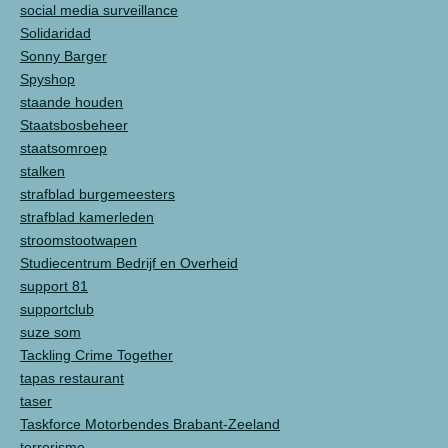
social media surveillance
Solidaridad
Sonny Barger
Spyshop
staande houden
Staatsbosbeheer
staatsomroep
stalken
strafblad burgemeesters
strafblad kamerleden
stroomstootwapen
Studiecentrum Bedrijf en Overheid
support 81
supportclub
suze som
Tackling Crime Together
tapas restaurant
taser
Taskforce Motorbendes Brabant-Zeeland
terrorisme