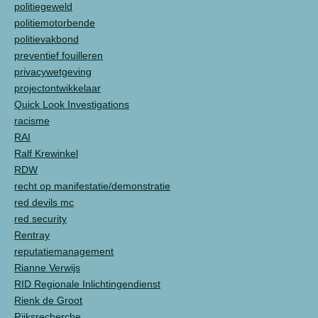
politiegeweld
politiemotorbende
politievakbond
preventief fouilleren
privacywetgeving
projectontwikkelaar
Quick Look Investigations
racisme
RAI
Ralf Krewinkel
RDW
recht op manifestatie/demonstratie
red devils mc
red security
Rentray
reputatiemanagement
Rianne Verwijs
RID Regionale Inlichtingendienst
Rienk de Groot
Rijksrecherche