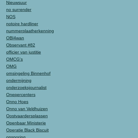
Nieuwsuur
no surrender
NOS
notoire hardliner
nummerplaatherkenning
OBI4wan
Observant #82
officier van justitie
OMCG's
OMG
omsingeling Binnenhof
ondermijning
onderzoeksjournalist
Onepercenters
Onno Hoes
Onno van Veldhuizen
Oostvaardersplassen
Openbaar Ministerie
Operatie Black Biscuit
opsporing