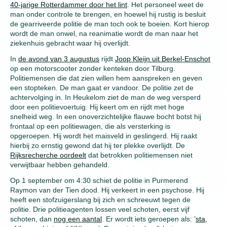
40-jarige Rotterdammer door het lint
. Het personeel weet de
man onder controle te brengen, en hoewel hij rustig is besluit
de gearriveerde politie de man toch ook te boeien. Kort hierop
wordt de man onwel, na reanimatie wordt de man naar het
ziekenhuis gebracht waar hij overlijdt.
In
de avond van 3 augustus
rijdt
Joop Kleijn uit Berkel-Enschot
op een motorscooter zonder kenteken door Tilburg.
Politiemensen die dat zien willen hem aanspreken en geven
een stopteken. De man gaat er vandoor. De politie zet de
achtervolging in. In Heukelom ziet de man de weg versperd
door een politievoertuig. Hij keert om en rijdt met hoge
snelheid weg. In een onoverzichtelijke flauwe bocht botst hij
frontaal op een politiewagen, die als versterking is
opgeroepen. Hij wordt het maisveld in geslingerd. Hij raakt
hierbij zo ernstig gewond dat hij ter plekke overlijdt. De
Rijksrecherche oordeelt
dat betrokken politiemensen niet
verwijtbaar hebben gehandeld.
Op 1 september om 4:30 schiet de politie in Purmerend
Raymon van der Tien dood. Hij verkeert in een psychose. Hij
heeft een stofzuigerslang bij zich en schreeuwt tegen de
politie. Drie politieagenten lossen veel schoten, eerst vijf
schoten, dan
nog een aantal
. Er wordt iets geroepen als: ’
sta,