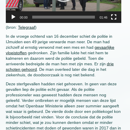
00:00
01:46
(bron:
Telegraaf
)
In de vroege ochtend van 16 december schiet de politie in
IJmuiden een 49 jarige verwarde man neer. De man had
zichzelf al ernstig verwond met een mes en had
gevaarlijke
vloeistoffen
gedronken. Zijn familie lukte het niet hem te
kalmeren en daarom werd de politie gebeld. Toen die
arriveerde bedreigde de man hen met zijn mes. Er zijn
drie
schoten gehoord
. De man overleed later die dag in het
ziekenhuis, de doodsoorzaak is nog niet bekend.
Deze sterfgevallen hadden niet gehoeven. In geen van deze
gevallen liep de politie echt gevaar. Als de politie
professioneler was geweest hadden deze mensen nog
geleefd. Verder ontbreken er mogelijk mensen van deze lijst
omdat het Openbaar Ministerie alleen zeer summier aangeeft
wat waar is gebeurd. De vierde dode door een politiekogel kon
ik bijvoorbeeld niet vinden. Voor de conclusie dat de politie
minder schiet, wat je zou kunnen denken omdat er minder
schietincidenten met doden of gewonden waren in 2017 dan in