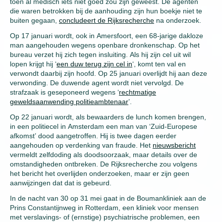
toen al medisch iets niet goed zou zijn geweest. De agenten
die waren betrokken bij de aanhouding zijn hun boekje niet te
buiten gegaan,
concludeert de Rijksrecherche
na onderzoek.
Op 17 januari wordt, ook in Amersfoort, een 68-jarige dakloze
man aangehouden wegens openbare dronkenschap. Op het
bureau verzet hij zich tegen insluiting. Als hij zijn cel uit wil
lopen krijgt hij ‘
een duw terug zijn cel in
‘, komt ten val en
verwondt daarbij zijn hoofd. Op 25 januari overlijdt hij aan deze
verwonding. De duwende agent wordt niet vervolgd. De
strafzaak is geseponeerd wegens ‘
rechtmatige
geweldsaanwending politieambtenaar
’.
Op 22 januari wordt, als bewaarders de lunch komen brengen,
in een politiecel in Amsterdam een man van ‘Zuid-Europese
afkomst’ dood aangetroffen. Hij is twee dagen eerder
aangehouden op verdenking van fraude. Het
nieuwsbericht
vermeldt zelfdoding als doodsoorzaak, maar details over de
omstandigheden ontbreken. De Rijksrecherche zou volgens
het bericht het overlijden onderzoeken, maar er zijn geen
aanwijzingen dat dat is gebeurd.
In de nacht van 30 op 31 mei gaat in de Boumankliniek aan de
Prins Constantijnweg in Rotterdam, een kliniek voor mensen
met verslavings- of (ernstige) psychiatrische problemen, een