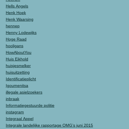
Hells Angels
Henk Hoek
Henk Waarsing
hennep
Henny Lodewijks
Hoge Raad
hooligans
HowAboutYou
Huis Eikhold
huisjesmelker
huisuitzetting
Identificatieplicht
Igoumenitsa
illegale asielzoekers
inbraak
Informatiegestuurde politie
instagram
Integraal Appel
Integrale landelijke rapportage OMG’s juni 2015