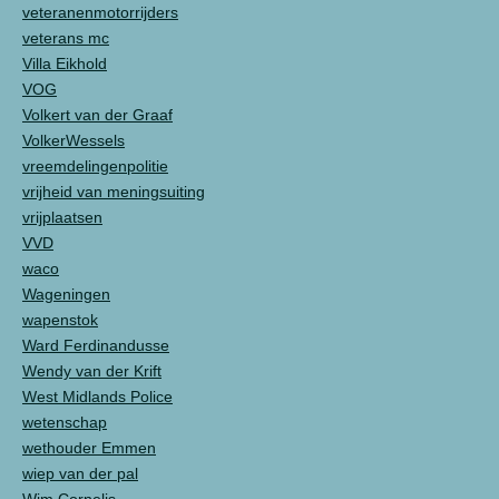
veteranenmotorrijders
veterans mc
Villa Eikhold
VOG
Volkert van der Graaf
VolkerWessels
vreemdelingenpolitie
vrijheid van meningsuiting
vrijplaatsen
VVD
waco
Wageningen
wapenstok
Ward Ferdinandusse
Wendy van der Krift
West Midlands Police
wetenschap
wethouder Emmen
wiep van der pal
Wim Cornelis