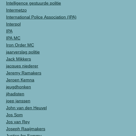
Intelligence gestuurde politie
Intermetzo
International Police Association (IPA)
Interpol
IPA
IPA MC
Iron Order MC
jaarverslag politie
Jack Mikkers
jacques niederer
Jeremy Ramakers
Jeroen Kemna
jeugdhonken
jihadisten
joep janssen
John van den Heuvel
Jos Som
Jos van Rey
Joseph Raaijmakers
Justice for Sammy