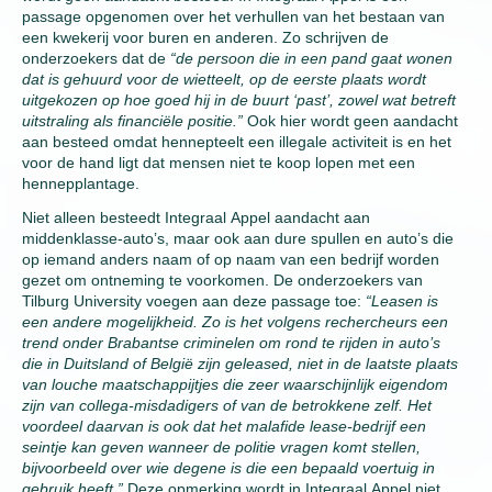
passage opgenomen over het verhullen van het bestaan van
een kwekerij voor buren en anderen. Zo schrijven de
onderzoekers dat de
“de persoon die in een pand gaat wonen
dat is gehuurd voor de wietteelt, op de eerste plaats wordt
uitgekozen op hoe goed hij in de buurt ‘past’, zowel wat betreft
uitstraling als financiële positie.”
Ook hier wordt geen aandacht
aan besteed omdat hennepteelt een illegale activiteit is en het
voor de hand ligt dat mensen niet te koop lopen met een
hennepplantage.
Niet alleen besteedt Integraal Appel aandacht aan
middenklasse-auto’s, maar ook aan dure spullen en auto’s die
op iemand anders naam of op naam van een bedrijf worden
gezet om ontneming te voorkomen. De onderzoekers van
Tilburg University voegen aan deze passage toe:
“Leasen is
een andere mogelijkheid. Zo is het volgens rechercheurs een
trend onder Brabantse criminelen om rond te rijden in auto’s
die in Duitsland of België zijn geleased, niet in de laatste plaats
van louche maatschappijtjes die zeer waarschijnlijk eigendom
zijn van collega-misdadigers of van de betrokkene zelf. Het
voordeel daarvan is ook dat het malafide lease-bedrijf een
seintje kan geven wanneer de politie vragen komt stellen,
bijvoorbeeld over wie degene is die een bepaald voertuig in
gebruik heeft.”
Deze opmerking wordt in Integraal Appel niet