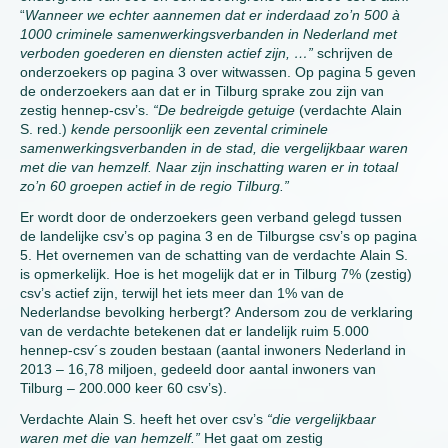
“
Wanneer we echter aannemen dat er inderdaad zo’n 500 à
1000 criminele samenwerkingsverbanden in Nederland met
verboden goederen en diensten actief zijn, …”
schrijven de
onderzoekers op pagina 3 over witwassen. Op pagina 5 geven
de onderzoekers aan dat er in Tilburg sprake zou zijn van
zestig hennep-csv’s.
“De bedreigde getuige
(verdachte Alain
S. red.)
kende persoonlijk een zevental criminele
samenwerkingsverbanden in de stad, die vergelijkbaar waren
met die van hemzelf. Naar zijn inschatting waren er in totaal
zo’n 60 groepen actief in de regio Tilburg.”
Er wordt door de onderzoekers geen verband gelegd tussen
de landelijke csv’s op pagina 3 en de Tilburgse csv’s op pagina
5. Het overnemen van de schatting van de verdachte Alain S.
is opmerkelijk. Hoe is het mogelijk dat er in Tilburg 7% (zestig)
csv’s actief zijn, terwijl het iets meer dan 1% van de
Nederlandse bevolking herbergt? Andersom zou de verklaring
van de verdachte betekenen dat er landelijk ruim 5.000
hennep-csv´s zouden bestaan (aantal inwoners Nederland in
2013 – 16,78 miljoen, gedeeld door aantal inwoners van
Tilburg – 200.000 keer 60 csv’s).
Verdachte Alain S. heeft het over csv’s
“die vergelijkbaar
waren met die van hemzelf.”
Het gaat om zestig