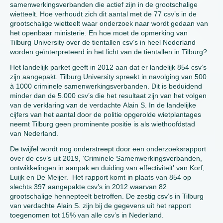
samenwerkingsverbanden die actief zijn in de grootschalige
wietteelt. Hoe verhoudt zich dit aantal met de 77 csv’s in de
grootschalige wietteelt waar onderzoek naar wordt gedaan van
het openbaar ministerie. En hoe moet de opmerking van
Tilburg University over de tientallen csv’s in heel Nederland
worden geïnterpreteerd in het licht van de tientallen in Tilburg?
Het landelijk parket geeft in 2012 aan dat er landelijk 854 csv’s
zijn aangepakt. Tilburg University spreekt in navolging van 500
à 1000 criminele samenwerkingsverbanden. Dit is beduidend
minder dan de 5.000 csv’s die het resultaat zijn van het volgen
van de verklaring van de verdachte Alain S. In de landelijke
cijfers van het aantal door de politie opgerolde wietplantages
neemt Tilburg geen prominente positie is als wiethoofdstad
van Nederland.
De twijfel wordt nog onderstreept door een onderzoeksrapport
over de csv’s uit 2019, ‘Criminele Samenwerkingsverbanden,
ontwikkelingen in aanpak en duiding van effectiviteit’ van Korf,
Luijk en De Meijer. Het rapport komt in plaats van 854 op
slechts 397 aangepakte csv’s in 2012 waarvan 82
grootschalige hennepteelt betroffen. De zestig csv’s in Tilburg
van verdachte Alain S. zijn bij de gegevens uit het rapport
toegenomen tot 15% van alle csv’s in Nederland.