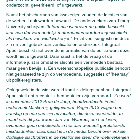
onderzocht, geverifieerd, of uitgewerkt.
Naast het afschermen van kwekerijen zouden de locaties van
de wietteelt ook worden bewaakt. De onderzoekers van Tilburg
University schrijven:
‘Informatie waarover de politie beschikt
laat zien dat vermoedelijk motorbendes worden ingeschakeld
als bewakers van wietkwekerijen’
. Er zit veel suggestie in deze
zin en veel gebrek aan verificatie en onderzoek. Integraal
Appel beschikt niet over de informatie van de politie want deze
wordt niet uitgewerkt. Daarnaast is het de vraag of de
informatie juist is omdat er slechts een vermoeden bestaat,
maar geen bewijs is. Een wetenschappelijke publicatie behoort
niet gebaseerd te zijn op vermoedens, suggesties of ‘hearsay’
uit politieregisters.
Ook geweld in de wiet wereld komt zijdelings aanbod. Integraal
Appel stelt dat recentelijk henneptelers zijn vermoord:
‘
Zo werd
in november 2012 Aran de Jong, hoofdverdachte in het
onderzoek Maskerbij, geliquideerd. Begin 2013 volgde een
aanslag op één van zijn advocaten, die deze overleefde. In
maart van dit jaar kwam Jan van Wanrooij om het leven,
eveneens geen onbekende in het aan wietteelt gerelateerde
misdaadmilieu. Daarnaast is in de media bericht over enkele
dodelijke slachtoffers in de relationele sfeer die wietkwekerijen