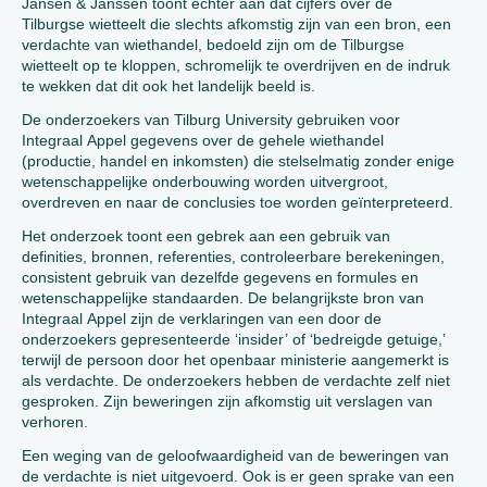
Jansen & Janssen toont echter aan dat cijfers over de
Tilburgse wietteelt die slechts afkomstig zijn van een bron, een
verdachte van wiethandel, bedoeld zijn om de Tilburgse
wietteelt op te kloppen, schromelijk te overdrijven en de indruk
te wekken dat dit ook het landelijk beeld is.
De onderzoekers van Tilburg University gebruiken voor
Integraal Appel gegevens over de gehele wiethandel
(productie, handel en inkomsten) die stelselmatig zonder enige
wetenschappelijke onderbouwing worden uitvergroot,
overdreven en naar de conclusies toe worden geïnterpreteerd.
Het onderzoek toont een gebrek aan een gebruik van
definities, bronnen, referenties, controleerbare berekeningen,
consistent gebruik van dezelfde gegevens en formules en
wetenschappelijke standaarden. De belangrijkste bron van
Integraal Appel zijn de verklaringen van een door de
onderzoekers gepresenteerde ‘insider’ of ‘bedreigde getuige,’
terwijl de persoon door het openbaar ministerie aangemerkt is
als verdachte. De onderzoekers hebben de verdachte zelf niet
gesproken. Zijn beweringen zijn afkomstig uit verslagen van
verhoren.
Een weging van de geloofwaardigheid van de beweringen van
de verdachte is niet uitgevoerd. Ook is er geen sprake van een