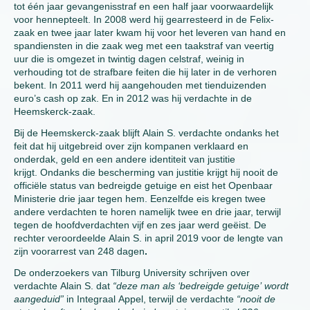
tot één jaar gevangenisstraf en een half jaar voorwaardelijk
voor hennepteelt. In 2008 werd hij gearresteerd in de Felix-
zaak en twee jaar later kwam hij voor het leveren van hand en
spandiensten in die zaak weg met een taakstraf van veertig
uur die is omgezet in twintig dagen celstraf, weinig in
verhouding tot de strafbare feiten die hij later in de verhoren
bekent. In 2011 werd hij aangehouden met tienduizenden
euro’s cash op zak. En in 2012 was hij verdachte in de
Heemskerck-zaak.
Bij de Heemskerck-zaak blijft Alain S. verdachte ondanks het
feit dat hij uitgebreid over zijn kompanen verklaard en
onderdak, geld en een andere identiteit van justitie
krijgt. Ondanks die bescherming van justitie krijgt hij nooit de
officiële status van bedreigde getuige en eist het Openbaar
Ministerie drie jaar tegen hem. Eenzelfde eis kregen twee
andere verdachten te horen namelijk twee en drie jaar, terwijl
tegen de hoofdverdachten vijf en zes jaar werd geëist. De
rechter veroordeelde Alain S. in april 2019 voor de lengte van
zijn voorarrest van 248 dagen
.
De onderzoekers van Tilburg University schrijven over
verdachte Alain S. dat
“deze man als ‘bedreigde getuige’ wordt
aangeduid”
in Integraal Appel, terwijl de verdachte
“nooit de