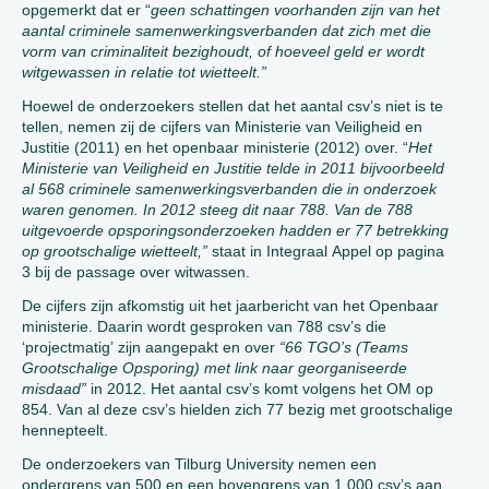
opgemerkt dat er “
geen schattingen voorhanden zijn van het
aantal criminele samenwerkingsverbanden dat zich met die
vorm van criminaliteit bezighoudt, of hoeveel geld er wordt
witgewassen in relatie tot wietteelt.”
Hoewel de onderzoekers stellen dat het aantal csv’s niet is te
tellen, nemen zij de cijfers van Ministerie van Veiligheid en
Justitie (2011) en het openbaar ministerie (2012) over. “
Het
Ministerie van Veiligheid en Justitie telde in 2011 bijvoorbeeld
al 568 criminele samenwerkingsverbanden die in onderzoek
waren genomen.
In 2012 steeg dit naar 788.
Van de 788
uitgevoerde opsporingsonderzoeken hadden er 77 betrekking
op grootschalige wietteelt,”
staat in Integraal Appel op pagina
3 bij de passage over witwassen.
De cijfers zijn afkomstig uit het jaarbericht van het Openbaar
ministerie. Daarin wordt gesproken van 788 csv’s die
‘projectmatig’ zijn aangepakt en over
“66 TGO’s
(Teams
Grootschalige Opsporing) met link naar georganiseerde
misdaad”
in 2012. Het aantal csv’s komt volgens het OM op
854. Van al deze csv’s hielden zich 77 bezig met grootschalige
hennepteelt.
De onderzoekers van Tilburg University nemen een
ondergrens van 500 en een bovengrens van 1.000 csv’s aan.