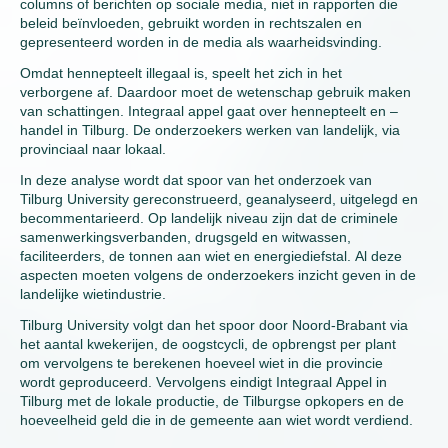
columns of berichten op sociale media, niet in rapporten die
beleid beïnvloeden, gebruikt worden in rechtszalen en
gepresenteerd worden in de media als waarheidsvinding.
Omdat hennepteelt illegaal is, speelt het zich in het
verborgene af. Daardoor moet de wetenschap gebruik maken
van schattingen. Integraal appel gaat over hennepteelt en –
handel in Tilburg. De onderzoekers werken van landelijk, via
provinciaal naar lokaal.
In deze analyse wordt dat spoor van het onderzoek van
Tilburg University gereconstrueerd, geanalyseerd, uitgelegd en
becommentarieerd. Op landelijk niveau zijn dat de criminele
samenwerkingsverbanden, drugsgeld en witwassen,
faciliteerders, de tonnen aan wiet en energiediefstal. Al deze
aspecten moeten volgens de onderzoekers inzicht geven in de
landelijke wietindustrie.
Tilburg University volgt dan het spoor door Noord-Brabant via
het aantal kwekerijen, de oogstcycli, de opbrengst per plant
om vervolgens te berekenen hoeveel wiet in die provincie
wordt geproduceerd. Vervolgens eindigt Integraal Appel in
Tilburg met de lokale productie, de Tilburgse opkopers en de
hoeveelheid geld die in de gemeente aan wiet wordt verdiend.