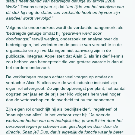
status heeft gehad van bedreigde getuige ex artikel 226a
WvSv.”
Tevens schrijven zij dat
“ten tijde van het schrijven van
dit stuk hij nog de status van verdachte heeft en hij voor zijn
aandeel wordt vervolgd.”
Volgens de onderzoekers wordt de verdachte aangemerkt als
‘bedreigde getuige omdat hij
“gedreven werd door
doodsangst,
” terwijl weging, onderzoek en analyse over de
bedreigingen, het verleden en de positie van verdachte in de
organisatie en zijn verklaringen niet aanwezig zijn in de
publicatie. Integraal Appel stelt dat Alain S. als ‘insider’ kennis
zou hebben van hennepteelt die van grotere waarde is dan al
het eerdere onderzoek.
De verklaringen roepen echter veel vragen op omdat de
verdachte Alain S. alles over de wiet-industrie inclusief zijn
eigen rol uitvergroot. Zo zijn de opbrengst per plant, het aantal
oogsten per jaar en de prijs per kilo volgens hem veel hoger
dan de wetenschap en de overheid tot nu toe aannemen.
Zijn eigen rol omschrijft hij als ‘bedrijfsleider’, ‘regelneef’ of
‘manusje van alles’. In het verhoor zegt hij:
“Je doet de
werkzaamheden van een bedrijfsleider, je wordt hier door het
personeel tegen je schenen aan geschopt en daar door de
directie. Snap je? Dus, dat is eigenlijk de functie waar je beter