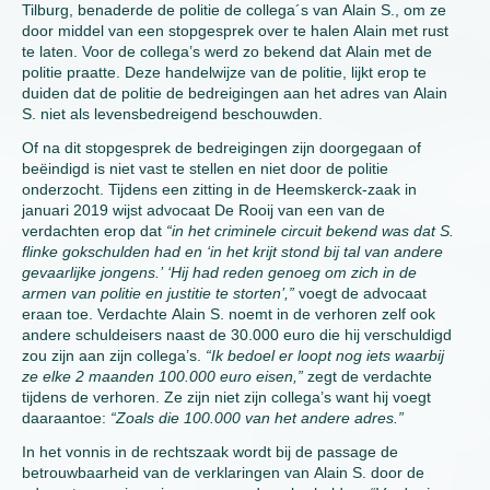
Tilburg, benaderde de politie de collega´s van Alain S., om ze
door middel van een stopgesprek over te halen Alain met rust
te laten. Voor de collega’s werd zo bekend dat Alain met de
politie praatte. Deze handelwijze van de politie, lijkt erop te
duiden dat de politie de bedreigingen aan het adres van Alain
S. niet als levensbedreigend beschouwden.
Of na dit stopgesprek de bedreigingen zijn doorgegaan of
beëindigd is niet vast te stellen en niet door de politie
onderzocht. Tijdens een zitting in de Heemskerck-zaak in
januari 2019 wijst advocaat De Rooij van een van de
verdachten erop dat
“in het criminele circuit bekend was dat S.
flinke gokschulden had en ‘in het krijt stond bij tal van andere
gevaarlijke jongens.’ ‘Hij had reden genoeg om zich in de
armen van politie en justitie te storten’,”
voegt de advocaat
eraan toe. Verdachte Alain S. noemt in de verhoren zelf ook
andere schuldeisers naast de 30.000 euro die hij verschuldigd
zou zijn aan zijn collega’s.
“Ik bedoel er loopt nog iets waarbij
ze elke 2 maanden 100.000 euro eisen,”
zegt de verdachte
tijdens de verhoren. Ze zijn niet zijn collega’s want hij voegt
daaraantoe:
“Zoals die 100.000 van het andere adres.”
In het vonnis in de rechtszaak wordt bij de passage de
betrouwbaarheid van de verklaringen van Alain S. door de