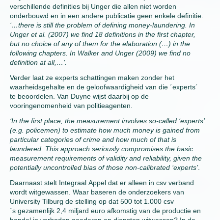
verschillende definities bij Unger die allen niet worden
onderbouwd en in een andere publicatie geen enkele definitie.
‘…
there is still the problem of defining money-laundering. In
Unger et al. (2007) we find 18 definitions in the first chapter,
but no choice of any of them for the elaboration (…) in the
following chapters. In Walker and Unger (2009) we find no
definition at all,…’.
Verder laat ze experts schattingen maken zonder het
waarheidsgehalte en de geloofwaardigheid van die ´experts´
te beoordelen. Van Duyne wijst daarbij op de
vooringenomenheid van politieagenten.
‘
In the first place, the measurement involves so-called ‘experts’
(e.g. policemen) to estimate how much money is gained from
particular categories of crime and how much of that is
laundered. This approach seriously compromises the basic
measurement requirements of validity and reliability, given the
potentially uncontrolled bias of those non-calibrated ‘experts’
.
Daarnaast stelt Integraal Appel dat er alleen in csv verband
wordt witgewassen. Waar baseren de onderzoekers van
University Tilburg de stelling op dat 500 tot 1.000 csv
´s gezamenlijk 2,4 miljard euro afkomstig van de productie en