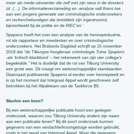
meer als mede-uitvoerder die zelf met zijn neus in de dossiers
zit (…). De informatieverzameling en -analyse valt thans toe
aan een jongere generatie van criminologische onderzoekers
en recherchekundigen die inmiddels zijn ingestroomd,
bijvoorbeeld bij de politie en de RIEC’en.’
Spapens heeft het over een analyse van de hennepindustrie,
rol als rapporteur en meedenker en over criminologische
onderzoekers. Het Brabants Dagblad schrijft op 15 november
2018 dat
“de Tilburgse hoogleraar criminologie Toine Spapens
-als ‘kritisch klankbord’ – het rekenwerk van zijn vier collega’s
begeleidde.”
Het is duidelijk dat de rol van Tilburg University
een grote was. Dit vraagt om wetenschappelijke standaarden.
Daarnaast publiceerde Spapens al eerder over hennepteelt en
is op het moment dat Integraal Appel wordt geschreven zelf
betrokken bij het Afpakteam van de Taskforce B5.
Slechts een bron?
Bij een wetenschappelijke publicatie hoort een gedegen
onderzoek, waarom zou Tilburg University anders zijn naam
aan een publicatie lenen? Bij dit soort onderzoek kunnen
gegevens van een verdachte/kroongetuige worden gebruikt,
zoals in het geval van Integraal Appel. Maar die gegevens