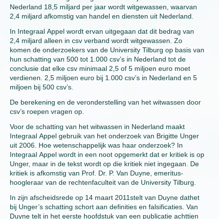
Nederland 18,5 miljard per jaar wordt witgewassen, waarvan
2,4 miljard afkomstig van handel en diensten uit Nederland.
In Integraal Appel wordt ervan uitgegaan dat dit bedrag van
2,4 miljard alleen in csv verband wordt witgewassen. Zo
komen de onderzoekers van de University Tilburg op basis van
hun schatting van 500 tot 1.000 csv’s in Nederland tot de
conclusie dat elke csv minimaal 2,5 of 5 miljoen euro moet
verdienen. 2,5 miljoen euro bij 1.000 csv’s in Nederland en 5
miljoen bij 500 csv’s.
De berekening en de veronderstelling van het witwassen door
csv’s roepen vragen op.
Voor de schatting van het witwassen in Nederland maakt
Integraal Appel gebruik van het onderzoek van Brigitte Unger
uit 2006. Hoe wetenschappelijk was haar onderzoek? In
Integraal Appel wordt in een noot opgemerkt dat er kritiek is op
Unger, maar in de tekst wordt op die kritiek niet ingegaan. De
kritiek is afkomstig van Prof. Dr. P. Van Duyne, emeritus-
hoogleraar van de rechtenfaculteit van de University Tilburg.
In zijn afscheidsrede op 14 maart 2011stelt van Duyne dathet
bij Unger’s schatting schort aan definities en falsificaties. Van
Duyne telt in het eerste hoofdstuk van een publicatie achttien