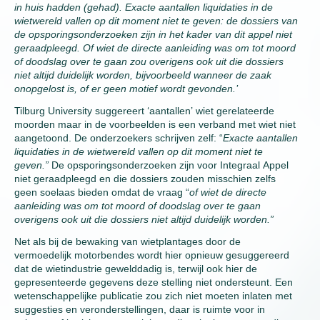
in huis hadden (gehad). Exacte aantallen liquidaties in de
wietwereld vallen op dit moment niet te geven: de dossiers van
de opsporingsonderzoeken zijn in het kader van dit appel niet
geraadpleegd. Of wiet de directe aanleiding was om tot moord
of doodslag over te gaan zou overigens ook uit die dossiers
niet altijd duidelijk worden, bijvoorbeeld wanneer de zaak
onopgelost is, of er geen motief wordt gevonden.’
Tilburg University suggereert ‘aantallen’ wiet gerelateerde
moorden maar in de voorbeelden is een verband met wiet niet
aangetoond. De onderzoekers schrijven zelf: “
Exacte aantallen
liquidaties in de wietwereld vallen op dit moment niet te
geven.”
De opsporingsonderzoeken zijn voor Integraal Appel
niet geraadpleegd en die dossiers zouden misschien zelfs
geen soelaas bieden omdat de vraag “
of wiet de directe
aanleiding was om tot moord of doodslag over te gaan
overigens ook uit die dossiers niet altijd duidelijk worden.”
Net als bij de bewaking van wietplantages door de
vermoedelijk motorbendes wordt hier opnieuw gesuggereerd
dat de wietindustrie gewelddadig is, terwijl ook hier de
gepresenteerde gegevens deze stelling niet ondersteunt. Een
wetenschappelijke publicatie zou zich niet moeten inlaten met
suggesties en veronderstellingen, daar is ruimte voor in