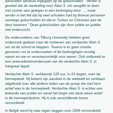
advocaten opnieuw ingegaan op de gokschulden.
“Verder is
gesteld dat de aanleiding voor Alain S. om aangifte te doen
niet zozeer was gelegen in een bedreiging door …, maar
eerder in het feit dat hij veel schulden had bij diverse personen
vanwege gokschulden en dat er Turken en Chinezen aan de
deur kwamen.”
Deze gokschulden zijn door politie en justitie
niet onderzocht.
De onderzoekers van Tilburg University hebben geen
onderzoek gedaan naar de motieven van verdachte Alain S.
om uit de school te klappen. Tevens is er geen moeite
genomen om te onderzoeken of de bedreigingen ernstig
waren en wie er verantwoordelijk voor waren. Ook ontbreekt er
een antecedentenonderzoek van de verdachte Alain S. in
Integraal Appel.
Verdachte Alain S. verklaarde 120 uur, in 24 dagen, over de
hennepteelt. Hij bekent zijn aandeel in de wietteelt en verklaart
uitgebreid over alle andere leden van de groep die met hem
actief was in de hennepteelt. Verdachte Alain S. is echter een
bekende van justitie en vanaf het begin van deze eeuw actief
in de hennepindustrie. Hij is ook verschillende keren
veroordeeld.
In België werd hij naar eigen zeggen voor 2008 veroordeeld