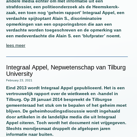
andere media echter om met informatie uit een
strafdossier, een politieonderzoek als de Heemskerck-
zaak, een toen nog ‘geheim rapport’ Integraal Appel, een
verdachte spijtoptant Alain S., discriminatoire
opmerkingen van een opsporingsbron die aan een
verdachte worden toegeschreven en de opmerking van
een medeverdachte die Alain S. een ‘blufprater’ noemt.
lees meer
Integraal Appel, Nepwetenschap van Tilburg
University
February 23, 2021
Eind 2013 wordt Integraal Appel gepubliceerd. Het is een
vertrouwelijk rapport over de wietkweek en -handel in
Tilburg. Op 28 januari 2014 bespreekt de Tilburgse
gemeenteraad het stuk om te bepalen of het geheim moet
blijven. De geheimhoudingsdiscussie wordt ingehaald
door artikelen in de landelijke media die uit Integraal
Appel citeren. Toch wordt het document niet vrijgegeven.
Slechts mondjesmaat druppelt de afgelopen jaren
informatie naar buiten.