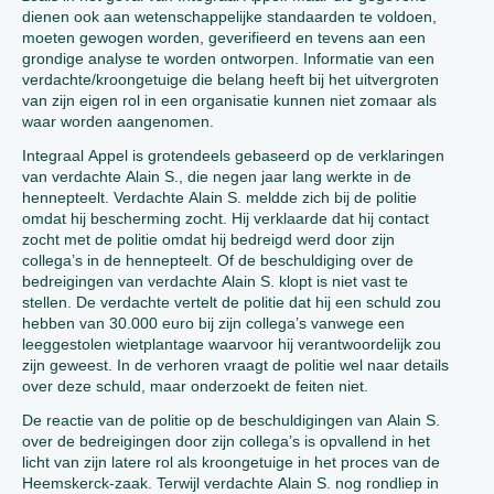
dienen ook aan wetenschappelijke standaarden te voldoen,
moeten gewogen worden, geverifieerd en tevens aan een
grondige analyse te worden ontworpen. Informatie van een
verdachte/kroongetuige die belang heeft bij het uitvergroten
van zijn eigen rol in een organisatie kunnen niet zomaar als
waar worden aangenomen.
Integraal Appel is grotendeels gebaseerd op de verklaringen
van verdachte Alain S., die negen jaar lang werkte in de
hennepteelt. Verdachte Alain S. meldde zich bij de politie
omdat hij bescherming zocht. Hij verklaarde dat hij contact
zocht met de politie omdat hij bedreigd werd door zijn
collega’s in de hennepteelt. Of de beschuldiging over de
bedreigingen van verdachte Alain S. klopt is niet vast te
stellen. De verdachte vertelt de politie dat hij een schuld zou
hebben van 30.000 euro bij zijn collega’s vanwege een
leeggestolen wietplantage waarvoor hij verantwoordelijk zou
zijn geweest. In de verhoren vraagt de politie wel naar details
over deze schuld, maar onderzoekt de feiten niet.
De reactie van de politie op de beschuldigingen van Alain S.
over de bedreigingen door zijn collega’s is opvallend in het
licht van zijn latere rol als kroongetuige in het proces van de
Heemskerck-zaak. Terwijl verdachte Alain S. nog rondliep in