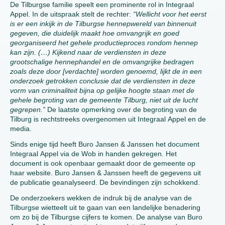
De Tilburgse familie speelt een prominente rol in Integraal
Appel. In de uitspraak stelt de rechter:
“Wellicht voor het eerst
is er een inkijk in de Tilburgse hennepwereld van binnenuit
gegeven, die duidelijk maakt hoe omvangrijk en goed
georganiseerd het gehele productieproces rondom hennep
kan zijn. (…) Kijkend naar de verdiensten in deze
grootschalige hennephandel en de omvangrijke bedragen
zoals deze door [verdachte] worden genoemd, lijkt de in een
onderzoek getrokken conclusie dat de verdiensten in deze
vorm van criminaliteit bijna op gelijke hoogte staan met de
gehele begroting van de gemeente Tilburg, niet uit de lucht
gegrepen.”
De laatste opmerking over de begroting van de
Tilburg is rechtstreeks overgenomen uit Integraal Appel en de
media.
Sinds enige tijd heeft Buro Jansen & Janssen het document
Integraal Appel via de Wob in handen gekregen. Het
document is ook openbaar gemaakt door de gemeente op
haar website. Buro Jansen & Janssen heeft de gegevens uit
de publicatie geanalyseerd. De bevindingen zijn schokkend.
De onderzoekers wekken de indruk bij de analyse van de
Tilburgse wietteelt uit te gaan van een landelijke benadering
om zo bij de Tilburgse cijfers te komen. De analyse van Buro