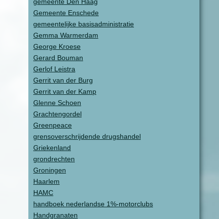
gemeente Den Haag
Gemeente Enschede
gemeentelijke basisadministratie
Gemma Warmerdam
George Kroese
Gerard Bouman
Gerlof Leistra
Gerrit van der Burg
Gerrit van der Kamp
Glenne Schoen
Grachtengordel
Greenpeace
grensoverschrijdende drugshandel
Griekenland
grondrechten
Groningen
Haarlem
HAMC
handboek nederlandse 1%-motorclubs
Handgranaten