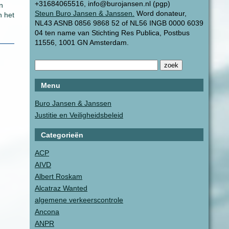
+31684065516, info@burojansen.nl (pgp)
n
Steun Buro Jansen & Janssen.
Word donateur,
n het
NL43 ASNB 0856 9868 52 of NL56 INGB 0000 6039
04 ten name van Stichting Res Publica, Postbus
11556, 1001 GN Amsterdam.
Menu
Buro Jansen & Janssen
Justitie en Veiligheidsbeleid
Categorieën
ACP
AIVD
Albert Roskam
Alcatraz Wanted
algemene verkeerscontrole
Ancona
ANPR