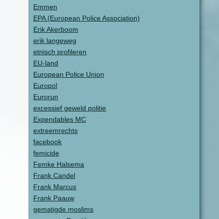
Emmen
EPA (European Police Association)
Erik Akerboom
erik langeweg
etnisch profileren
EU-land
European Police Union
Europol
Eurorun
excessief geweld politie
Expendables MC
extreemrechts
facebook
femicide
Femke Halsema
Frank Candel
Frank Marcus
Frank Paauw
gematigde moslims