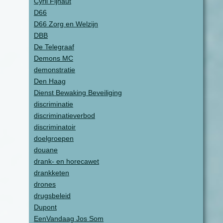
Cyril Fijnaut
D66
D66 Zorg en Welzijn
DBB
De Telegraaf
Demons MC
demonstratie
Den Haag
Dienst Bewaking Beveiliging
discriminatie
discriminatieverbod
discriminatoir
doelgroepen
douane
drank- en horecawet
drankketen
drones
drugsbeleid
Dupont
EenVandaag Jos Som