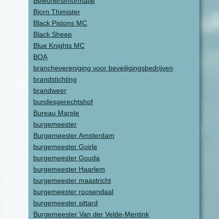
Bewonersinformatie
Bjorn Thimister
Black Pistons MC
Black Sheep
Blue Knights MC
BOA
branchevereniging voor beveiligingsbedrijven
brandstichting
brandweer
bundesgerechtshof
Bureau Marple
burgemeester
Burgemeester Amsterdam
burgemeester Goirle
burgemeester Gouda
burgemeester Haarlem
burgemeester maastricht
burgemeester roosendaal
burgemeester sittard
Burgemeester Van der Velde-Mentink