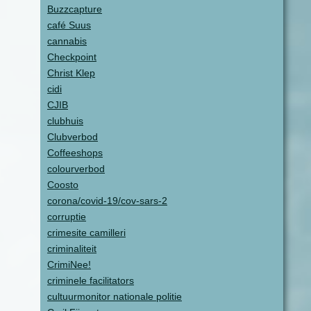
Buzzcapture
café Suus
cannabis
Checkpoint
Christ Klep
cidi
CJIB
clubhuis
Clubverbod
Coffeeshops
colourverbod
Coosto
corona/covid-19/cov-sars-2
corruptie
crimesite camilleri
criminaliteit
CrimiNee!
criminele facilitators
cultuurmonitor nationale politie