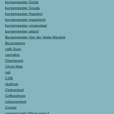
burgemeester Goirle
burgemeester Gouda
burgemeester Haarlem
burgemeester maastricht
burgemeester roosendaal
burgemeester sittard
Burgemeester Van der Velde-Mentink
Buzzcapture
café Suus
cannabis
Checkpoint
Christ Klep
cidi
CJIB
clubhuis
Clubverbod
Coffeeshops
colourverbod
Coosto
corona/covid-19/cov-sars-2