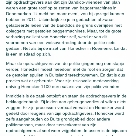
zijn opdrachtgevers aan dat zijn Bandido-vrienden van plan
waren een grote roof op te zetten van baggermachines in
Denemarken. ‘Ik meld het maar even’, zou hij gezegd kunnen
hebben in 2011. Uiteindelijk zie je in gedachten al zwaar
getatoeërde leden van de Bandidos de grens overrijden met
opleggers met gestolen baggermachines. Maar, tot de grote
verbazing wellicht van Honecker zelf, werd er van dit
voornemen van een wetsovertreding door de politie niets
gedaan. Net als bij de inzet van Honecker in Roemenië. En dat
is een misdaad op zich.
Maar de opdrachtgevers van de politie gingen nog een stapje
verder. Honecker moest meedoen met de roof en zorgen dat
de gestolen spullen in Duitsland terechtkwamen. En dat is dus
precies wat er gebeurde. Voor zijn risicovolle medewerking
ontving Honecker 1100 euro salaris van zijn politievrienden.
Inmiddels is de zaak ontploft en staan de opdrachtgevers in de
beklaagdenbank. Zij leiden aan geheugenverlies of willen niets
zeggen. Er zijn processen-verbaal vervalst en Honecker werd
gedekt door leugens van zijn opdrachtgevers. Honecker werd
zelfs aangehouden op Duits grondgebied door andere
politiemensen, maar door tussenkomst van zijn
opdrachtgevers al snel weer vrijgelaten. Intussen is de bijnaam