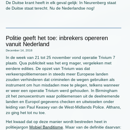
De Duitse krant heeft in elk geval gelijk: In Neurenberg staat
de Duitse staat terecht. Nu de Nederlandse nog!
Politie geeft het toe: inbrekers opereren
vanuit Nederland
December 14, 2016
In de week van 21 tot 25 november vond operatie Trivium 7
plaats. Qua publiciteit was het erg mager, vergeleken met
eerdere edities. De opzet van Trivium was dat
verkeerspolitiemensen in steeds meer Europese landen
zouden verhinderen dat criminelen de wegen gebruiken als
instrument om hun misdaden mee te plegen, telkens wanneer
er weer een operatie Trivium werd gehouden. In Birmingham
zit het zenuwcentrum waar politiemensen uit de deelnemende
landen en Europol gegevens checken en uitwisselen onder
leiding van Paul Keasey van de West-Midlands Police. Althans,
zo ging het tot nu toe.
Het kwaad dat op deze manier wordt bestreden heet in
politiejargon
Mobiel Banditisme
. Maar van de definitie daarvan: