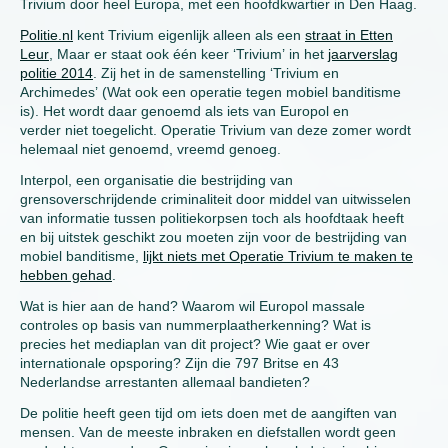
Trivium door heel Europa, met een hoofdkwartier in Den Haag.
Politie.nl
kent Trivium eigenlijk alleen als een
straat in Etten
Leur
, Maar er staat ook één keer ‘Trivium’ in het
jaarverslag
politie 2014
. Zij het in de samenstelling ‘Trivium en
Archimedes’ (Wat ook een operatie tegen mobiel banditisme
is). Het wordt daar genoemd als iets van Europol en
verder niet toegelicht. Operatie Trivium van deze zomer wordt
helemaal niet genoemd, vreemd genoeg.
Interpol, een organisatie die bestrijding van
grensoverschrijdende criminaliteit door middel van uitwisselen
van informatie tussen politiekorpsen toch als hoofdtaak heeft
en bij uitstek geschikt zou moeten zijn voor de bestrijding van
mobiel banditisme,
lijkt niets met Operatie Trivium te maken te
hebben gehad
.
Wat is hier aan de hand? Waarom wil Europol massale
controles op basis van nummerplaatherkenning? Wat is
precies het mediaplan van dit project? Wie gaat er over
internationale opsporing? Zijn die 797 Britse en 43
Nederlandse arrestanten allemaal bandieten?
De politie heeft geen tijd om iets doen met de aangiften van
mensen. Van de meeste inbraken en diefstallen wordt geen