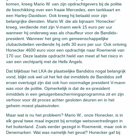
komen, kreeg Mario W. van zijn opdrachtgevers bij de politie
de beschikking over een fraaie Mercedes, een tankkaart en
een Harley-Davidson. Ook kreeg hij betaald voor zijn
belangrijke diensten. Mario W. die als bijnaam ‘Honecker’
kreeg, verdiende met zijn V-mann werk 15 euro per uur
wanneer hij onderweg was als chauffeur voor de Bandido-
president. Wanneer het ging om gemeenschappelijke
clubactiviteiten verdiende hij zelfs 30 euro per uur. Ook ontving
Honecker 4600 euro voor een opdrachtje naar Roemenië van
170 uur. Deze laatste opdracht hield van meet af het risico in
van een vechtpartij met de Hells Angels.
Dat blijkbaar het LKA de plaatselijke Bandidos nogal belangrijk
vond, blijkt ook wel uit het feit dat inmiddels de Bandidos zelf
ervan overtuigd zijn dat ook hun voormalige president V-mann
was voor de politie. Opmerkelijk is dat de ex-president
inmiddels in een getuigenbeschermingsprogramma zit en zijn
verhoor voor dit proces achter gesloten deuren en in het
geheim moest plaatsvinden.
Maar wat is nu het probleem? Mario W., onze Honecker, is in
elk geval twee maal ingezet bij ernstige wetsovertredingen in
het buitenland. Zoals eerder gezegd in Roemenië, maar ook in
Denemarken. Wat was namelijk het geval? Honecker gaf bij