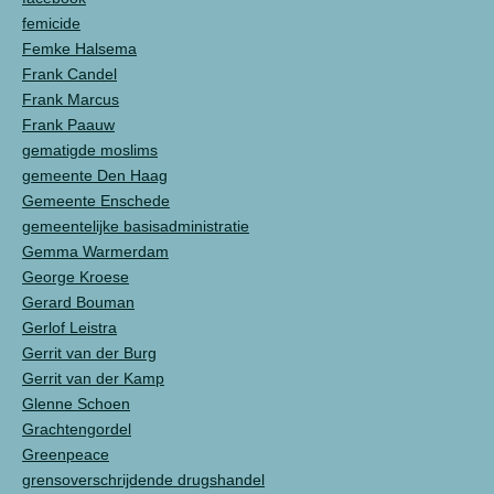
femicide
Femke Halsema
Frank Candel
Frank Marcus
Frank Paauw
gematigde moslims
gemeente Den Haag
Gemeente Enschede
gemeentelijke basisadministratie
Gemma Warmerdam
George Kroese
Gerard Bouman
Gerlof Leistra
Gerrit van der Burg
Gerrit van der Kamp
Glenne Schoen
Grachtengordel
Greenpeace
grensoverschrijdende drugshandel