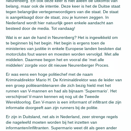
Neurenberg. En ook deze keer is niet alleen de uitkomst van
belang, maar ook de intentie. Deze keer is het de Duitse staat
tegen belangrijke vertegenwoordigers van die staat. De staat
is aangeklaagd door de staat, zou je kunnen zeggen. In
Nederland wordt hier natuurlijk geen enkele aandacht aan
besteed door de media. Tot vandaag!
Wat is er aan de hand in Neurenberg? Het is ingewikkeld om
te beginnen bij het begin. Het begin is ergens toen de
ministeries van justitie in enkele Europese landen besloten dat
motorclubs fout waren en moesten worden vervolgd. Met alle
middelen. Daarmee begon het en vooral die ‘met alle
middelen’ zorgde voor dit nieuwe Neurenberger Proces.
Er was eens een hoge politiechef met de naam
Kriminaldirektor Mario H. De Kriminaldirektor was de leider van
een groep politieambtenaren die zich bezig hield met het
runnen van V-mannen en had als bijnaam ‘Supermario’. Het
verschijnsel V-mann kennen wij nog uit de Tweede
Wereldoorlog. Een V-mann is een informant of infiltrant die zijn
informatie doorgeeft aan zijn runners bij de politie.
Er zijn in Duitsland, net als in Nederland, zeer strenge regels
die nageleefd moeten worden bij het inzetten van
informanten/infiltranten. Supermario weet dit als geen ander