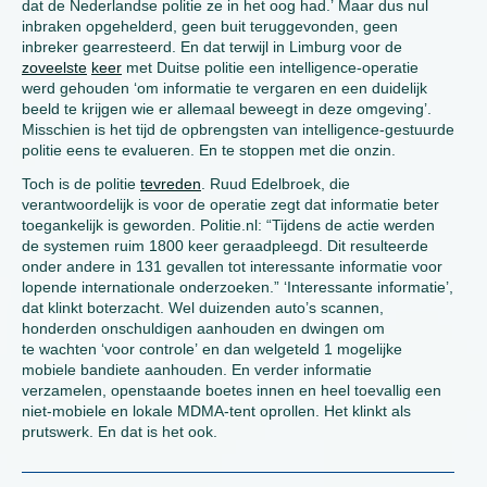
dat de Nederlandse politie ze in het oog had.’ Maar dus nul
inbraken opgehelderd, geen buit teruggevonden, geen
inbreker gearresteerd. En dat terwijl in Limburg voor de
zoveelste
keer
met Duitse politie een intelligence-operatie
werd gehouden ‘om informatie te vergaren en een duidelijk
beeld te krijgen wie er allemaal beweegt in deze omgeving’.
Misschien is het tijd de opbrengsten van intelligence-gestuurde
politie eens te evalueren. En te stoppen met die onzin.
Toch is de politie
tevreden
. Ruud Edelbroek, die
verantwoordelijk is voor de operatie zegt dat informatie beter
toegankelijk is geworden. Politie.nl: “Tijdens de actie werden
de systemen ruim 1800 keer geraadpleegd. Dit resulteerde
onder andere in 131 gevallen tot interessante informatie voor
lopende internationale onderzoeken.” ‘Interessante informatie’,
dat klinkt boterzacht. Wel duizenden auto’s scannen,
honderden onschuldigen aanhouden en dwingen om
te wachten ‘voor controle’ en dan welgeteld 1 mogelijke
mobiele bandiete aanhouden. En verder informatie
verzamelen, openstaande boetes innen en heel toevallig een
niet-mobiele en lokale MDMA-tent oprollen. Het klinkt als
prutswerk. En dat is het ook.