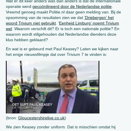
Wat er dit keer anders was dan anders is dat de internationale
operatie werd
gecoördineerd door de Nederlandse politie
.
Vreemd genoeg maakt Politie.nl daar geen melding van. Bij de
opsomming van de resultaten zien we dat
‘Driebergen’ het
woord Trivium niet gebruikt
. ‘
Eenheid Limburg’ noemt Trivium
wel
. Waarom verschilt dit? Er is toch een nationale politie? En
waarom wordt stilgehouden dat Nederlandse dienders deze
klus hebben geklaard?
En wat is er gebeurd met Paul Keasey? Laten we kijken naar
het enige nieuwsfilmpje dat over Trivium 7 te vinden is:
Video
Download File
Player
(bron:
Gloucestershirelive.co.uk
)
We zien Keasey zonder uniform. Dat is misschien omdat hij