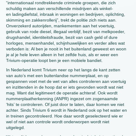
“internationaal rondtrekkende criminele groepen, die zich
schuldig maken aan verschillende misdrijven als winkel-
en ladingdiefstal, inbraak in woningen en bedrijven, oplichting,
skimming en zakkenrollerij”, trekt de politie zich niets aan.
Onverzekerd autorijden, mankementen aan het voertuig,
gebruik van rode diesel, illegaal verblijf, bezit van melkpoeder,
drugshandel, identiteitsfraude, bezit van cash geld of dure
horloges, mensenhandel, schijnhuwelijken en verder alles wat
verboden is: Al ben je nooit in het buitenland geweest en woon
je al je hele leven alleen in het zelfde huis, als er weer een
Trivium-operatie loopt ben je een mobiele bandiet.
In Nederland komt Trivium neer op het langs de kant zetten
van auto’s met een buitenlandse nummerplaat, en op
gespannen voet met de wet van alles controleren aan voertuig
en inzittenden in de hoop dat er iets gevonden wordt wat niet
mag. Want dat legitimeert de operatie achteraf. Ook wordt
nummerplaatherkenning (ANPR) ingezet om zogenaamde
‘hits’ te controleren. Of juist door te laten, daar komen we niet
achter. Sinds Trivium 6 wordt in Nederland ook op het water en
in treinen gecontroleerd. Hoe daar wordt geselecteerd wie er
wel of niet aan controle wordt onderworpen wordt niet
uitgelegd.