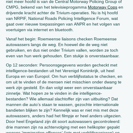
niet meer hoofd is van de Central Motorway Policing Group of
CMPG, bekend van het televisieprogamma
Motorway Cops
en
drijvende kracht achter de Trivium-operaties. Nu is hij hoofd
van NRPIF, National Roads Policing Intelligence Forum, wat
gaat over nieuwe toepassingen van ANPR en het volgen van
voertuigen via internet en bluetooth.
Vanaf het begin: Roemeense liaisons checken Roemeense
autowassers langs de weg. En hoewel die de weg niet
gebruiken, en dus niet onder Trivium vallen, worden ze toch
even van hun werk gehouden. Een stukje is onverstaanbaar.
Op 12 seconden: Persoonsgegevens worden gecheckt met
intelligence-bestanden uit het Verenigd Koninkrijk, uit heel
Europa en van Europol. Om hun verblijfsstatus te checken, en
om uit te vinden of de mensen niet misschien onder dwang te
werk zijn gesteld. En dan volgt weer een onverstaanbaar
zinnetje. Wat hopen ze te vinden in die intelligence-
bestanden? Wie allemaal slachtoffer zijn van uitbuiting? Dat
mannen die auto’s staan te wassen, gezochte internationale
bandieten blijken te zijn? Kennelijk was er niet mis met deze
autowassers, anders had het filmpje er heel anders uitgezien.
Door heel Engeland zijn dit soort autowassers gecontroleerd:
drie mannen zijn na achtervolging met een helikopter gepakt
wegens ‘immigration offences’ (iets met verblijfspapieren) en