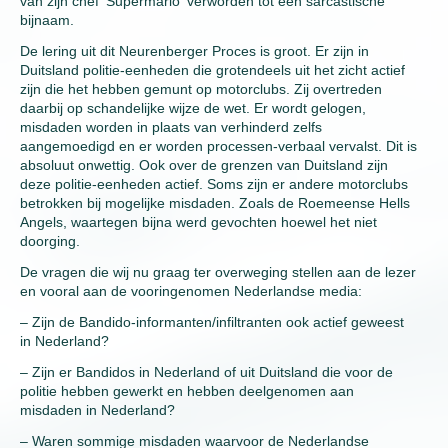
van zijn chef ‘Supermario’ verworden tot een sarcastische
bijnaam.
De lering uit dit Neurenberger Proces is groot. Er zijn in
Duitsland politie-eenheden die grotendeels uit het zicht actief
zijn die het hebben gemunt op motorclubs. Zij overtreden
daarbij op schandelijke wijze de wet. Er wordt gelogen,
misdaden worden in plaats van verhinderd zelfs
aangemoedigd en er worden processen-verbaal vervalst. Dit is
absoluut onwettig. Ook over de grenzen van Duitsland zijn
deze politie-eenheden actief. Soms zijn er andere motorclubs
betrokken bij mogelijke misdaden. Zoals de Roemeense Hells
Angels, waartegen bijna werd gevochten hoewel het niet
doorging.
De vragen die wij nu graag ter overweging stellen aan de lezer
en vooral aan de vooringenomen Nederlandse media:
– Zijn de Bandido-informanten/infiltranten ook actief geweest
in Nederland?
– Zijn er Bandidos in Nederland of uit Duitsland die voor de
politie hebben gewerkt en hebben deelgenomen aan
misdaden in Nederland?
– Waren sommige misdaden waarvoor de Nederlandse