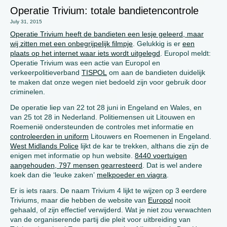
Operatie Trivium: totale bandietencontrole
July 31, 2015
Operatie Trivium heeft de bandieten een lesje geleerd, maar
wij zitten met een onbegrijpelijk filmpje
. Gelukkig is er
een
plaats op het internet waar iets wordt uitgelegd
. Europol meldt:
Operatie Trivium was een actie van Europol en
verkeerpolitieverband
TISPOL
om aan de bandieten duidelijk
te maken dat onze wegen niet bedoeld zijn voor gebruik door
criminelen.
De operatie liep van 22 tot 28 juni in Engeland en Wales, en
van 25 tot 28 in Nederland. Politiemensen uit Litouwen en
Roemenië ondersteunden de controles met informatie en
controleerden in uniform
Litouwers en Roemenen in Engeland.
West Midlands Police
lijkt de kar te trekken, althans die zijn de
enigen met informatie op hun website.
8440 voertuigen
aangehouden, 797 mensen gearresteerd
. Dat is wel andere
koek dan die ‘leuke zaken’
melkpoeder en viagra
.
Er is iets raars. De naam Trivium 4 lijkt te wijzen op 3 eerdere
Triviums, maar die hebben de website van
Europol
nooit
gehaald, of zijn effectief verwijderd. Wat je niet zou verwachten
van de organiserende partij die pleit voor uitbreiding van