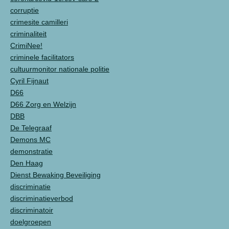
corruptie
crimesite camilleri
criminaliteit
CrimiNee!
criminele facilitators
cultuurmonitor nationale politie
Cyril Fijnaut
D66
D66 Zorg en Welzijn
DBB
De Telegraaf
Demons MC
demonstratie
Den Haag
Dienst Bewaking Beveiliging
discriminatie
discriminatieverbod
discriminatoir
doelgroepen