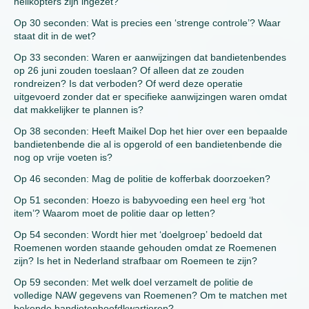
helikopters zijn ingezet?
Op 30 seconden: Wat is precies een ‘strenge controle’? Waar
staat dit in de wet?
Op 33 seconden: Waren er aanwijzingen dat bandietenbendes
op 26 juni zouden toeslaan? Of alleen dat ze zouden
rondreizen? Is dat verboden? Of werd deze operatie
uitgevoerd zonder dat er specifieke aanwijzingen waren omdat
dat makkelijker te plannen is?
Op 38 seconden: Heeft Maikel Dop het hier over een bepaalde
bandietenbende die al is opgerold of een bandietenbende die
nog op vrije voeten is?
Op 46 seconden: Mag de politie de kofferbak doorzoeken?
Op 51 seconden: Hoezo is babyvoeding een heel erg ‘hot
item’? Waarom moet de politie daar op letten?
Op 54 seconden: Wordt hier met ‘doelgroep’ bedoeld dat
Roemenen worden staande gehouden omdat ze Roemenen
zijn? Is het in Nederland strafbaar om Roemeen te zijn?
Op 59 seconden: Met welk doel verzamelt de politie de
volledige NAW gegevens van Roemenen? Om te matchen met
bekende bandietenhoofdkwartieren?