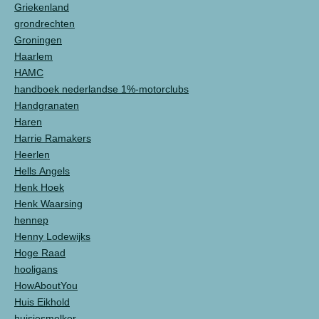
Griekenland
grondrechten
Groningen
Haarlem
HAMC
handboek nederlandse 1%-motorclubs
Handgranaten
Haren
Harrie Ramakers
Heerlen
Hells Angels
Henk Hoek
Henk Waarsing
hennep
Henny Lodewijks
Hoge Raad
hooligans
HowAboutYou
Huis Eikhold
huisjesmelker