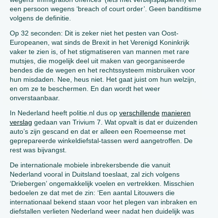
een persoon wegens ‘breach of court order’. Geen banditisme
volgens de definitie.
Op 32 seconden: Dit is zeker niet het pesten van Oost-
Europeanen, wat sinds de Brexit in het Verenigd Koninkrijk
vaker te zien is, of het stigmatiseren van mannen met rare
mutsjes, die mogelijk deel uit maken van georganiseerde
bendes die de wegen en het rechtssysteem misbruiken voor
hun misdaden. Nee, heus niet. Het gaat juist om hun welzijn,
en om ze te beschermen. En dan wordt het weer
onverstaanbaar.
In Nederland heeft politie.nl dus op
verschillende
manieren
verslag
gedaan van Trivium 7. Wat opvalt is dat er duizenden
auto’s zijn gescand en dat er alleen een Roemeense met
geprepareerde winkeldiefstal-tassen werd aangetroffen. De
rest was bijvangst.
De internationale mobiele inbrekersbende die vanuit
Nederland vooral in Duitsland toeslaat, zal zich volgens
‘Driebergen’ ongemakkelijk voelen en vertrekken. Misschien
bedoelen ze dat met de zin: ‘Een aantal Litouwers die
internationaal bekend staan voor het plegen van inbraken en
diefstallen verlieten Nederland weer nadat hen duidelijk was