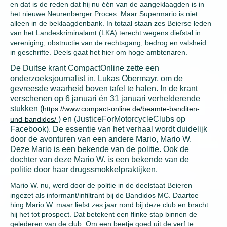
en dat is de reden dat hij nu één van de aangeklaagden is in
het nieuwe Neurenberger Proces. Maar Supermario is niet
alleen in de beklaagdenbank. In totaal staan zes Beierse leden
van het Landeskriminalamt (LKA) terecht wegens diefstal in
vereniging, obstructie van de rechtsgang, bedrog en valsheid
in geschrifte. Deels gaat het hier om hoge ambtenaren.
De Duitse krant CompactOnline zette een
onderzoeksjournalist in, Lukas Obermayr, om de
gevreesde waarheid boven tafel te halen. In de krant
verschenen op 6 januari én 31 januari verhelderende
stukken (
https://www.compact-online.de/beamte-banditen-
) en (JusticeForMotorcycleClubs op
und-bandidos/
Facebook). De essentie van het verhaal wordt duidelijk
door de avonturen van een andere Mario, Mario W.
Deze Mario is een bekende van de politie. Ook de
dochter van deze Mario W. is een bekende van de
politie door haar drugssmokkelpraktijken.
Mario W. nu, werd door de politie in de deelstaat Beieren
ingezet als informant/infiltrant bij de Bandidos MC. Daartoe
hing Mario W. maar liefst zes jaar rond bij deze club en bracht
hij het tot prospect. Dat betekent een flinke stap binnen de
gelederen van de club. Om een beetje goed uit de verf te