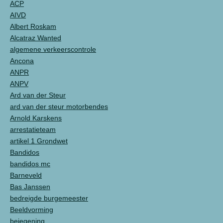
ACP
AIVD
Albert Roskam
Alcatraz Wanted
algemene verkeerscontrole
Ancona
ANPR
ANPV
Ard van der Steur
ard van der steur motorbendes
Arnold Karskens
arrestatieteam
artikel 1 Grondwet
Bandidos
bandidos mc
Barneveld
Bas Janssen
bedreigde burgemeester
Beeldvorming
bejegening