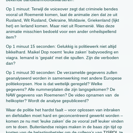
Op 1 minuut: Terwijl de voiceover zegt dat criminele bendes
vooral uit Roemenië komen, laat de animatie zien dat ze uit
Rusland, Wit Rusland, Oekraine, Moldavie, Griekenland (lijkt
het) en Ierland komen. Maar niet uit Roemenië. Was deze
animatie misschien bedoeld voor een ander onheilspellend
item?
Op 1 minuut 15 seconden: Gelukkig is politiewerk niet altijd
bikkelhard. Maikel Dop noemt ‘leuke zaken’ babyvoeding en
viagra. Iemand is ‘gepakt’ met die spullen. Zijn die verboden
dan?
Op 1 minuut 30 seconden: De verzamelde gegevens zullen
geanalyseerd worden in samenwerking met andere Europese
politiekorpsen. Hoe is dat wettelijk geregeld? Welke
gegevens? Alle nummerplaten die zijn langsgekomen? De
NAW gegevens van Roemenen? De video opnamen van de
helikopter? Wordt de analyse gepubliceerd?
Waar de politie het hardst faalt – voor oplossen van inbraken
en diefstallen moet hard en geconcentreerd gewerkt worden –
komen ze nu met ‘leuke zaken’ die ze vooral zelf leuker vinden
om te doen. Buitenlandse reisjes maken in de baas zijn tijd op
kosten van de belastingbetaler om de collega’s van
TISPOL
te