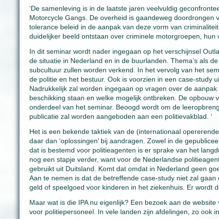
‘De samenleving is in de laatste jaren veelvuldig geconfront
Motorcycle Gangs. De overheid is gaandeweg doordrongen van
tolerance beleid in de aanpak van deze vorm van criminaliteit.
duidelijker beeld ontstaan over criminele motorgroepen, hun w
In dit seminar wordt nader ingegaan op het verschijnsel Out
de situatie in Nederland en in de buurlanden. Thema’s als 
subcultuur zullen worden verkend. In het vervolg van het sem
de politie en het bestuur. Ook is voorzien in een case-study ui
Nadrukkelijk zal worden ingegaan op vragen over de aanpak 
beschikking staan en welke mogelijk ontbreken. De opbouw v
onderdeel van het seminar. Beoogd wordt om de leeropbrengst 
publicatie zal worden aangeboden aan een politievakblad. ‘
Het is een bekende taktiek van de (internationaal opererende
daar dan ‘oplossingen’ bij aandragen. Zowel in de gepublice
dat is bestemd voor politieagenten is er sprake van het langd
nog een stapje verder, want voor de Nederlandse politieag
gebruikt uit Duitsland. Komt dat omdat in Nederland geen go
Aan te nemen is dat de betreffende case-study niet zal gaan
geld of speelgoed voor kinderen in het ziekenhuis. Er wordt
Maar wat is die IPA nu eigenlijk? Een bezoek aan de website v
voor politiepersoneel. In vele landen zijn afdelingen, zo ook