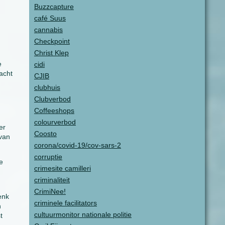
Buzzcapture
café Suus
cannabis
Checkpoint
Christ Klep
e
cidi
acht
CJIB
clubhuis
Clubverbod
Coffeeshops
colourverbod
er
Coosto
 van
corona/covid-19/cov-sars-2
corruptie
e
crimesite camilleri
criminaliteit
CrimiNee!
enk
criminele facilitators
n
cultuurmonitor nationale politie
t