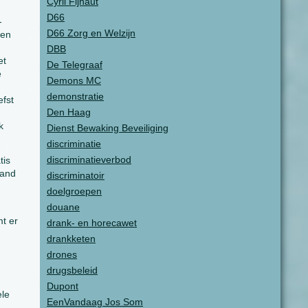
Cyril Fijnaut
D66
-
D66 Zorg en Welzijn
een
DBB
et
De Telegraaf
e
Demons MC
demonstratie
efst
Den Haag
k
Dienst Bewaking Beveiliging
discriminatie
discriminatieverbod
tis
land
discriminatoir
doelgroepen
douane
mt er
drank- en horecawet
drankketen
drones
drugsbeleid
Dupont
ele
EenVandaag Jos Som