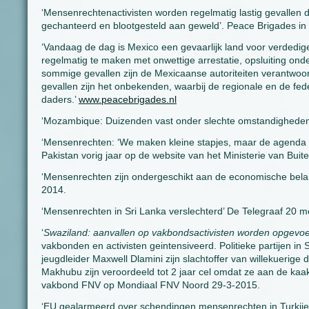
‘Mensenrechtenactivisten worden regelmatig lastig gevallen 
gechanteerd en blootgesteld aan geweld’. Peace Brigades in 
‘Vandaag de dag is Mexico een gevaarlijk land voor verdedig
regelmatig te maken met onwettige arrestatie, opsluiting onde
sommige gevallen zijn de Mexicaanse autoriteiten verantwoo
gevallen zijn het onbekenden, waarbij de regionale en de fede
daders.’
www.peacebrigades.nl
‘Mozambique: Duizenden vast onder slechte omstandigheden’
‘Mensenrechten: ‘We maken kleine stapjes, maar de agenda i
Pakistan vorig jaar op de website van het Ministerie van Bui
‘Mensenrechten zijn ondergeschikt aan de economische bela
2014.
‘Mensenrechten in Sri Lanka verslechterd’ De Telegraaf 20 m
‘
Swaziland: aanvallen op vakbondsactivisten worden opgevo
vakbonden en activisten geintensiveerd. Politieke partijen 
jeugdleider Maxwell Dlamini zijn slachtoffer van willekuerig
Makhubu zijn veroordeeld tot 2 jaar cel omdat ze aan de kaak 
vakbond FNV op Mondiaal FNV Noord 29-3-2015.
‘EU gealarmeerd over schendingen mensenrechten in Turkije