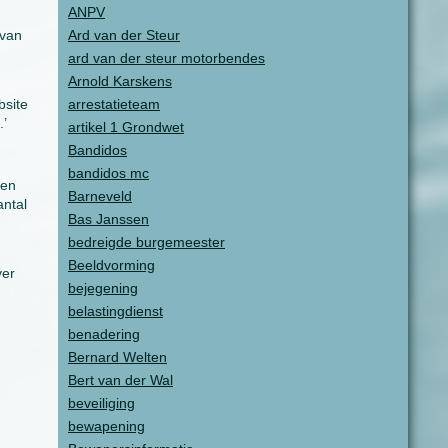
ANPV
 van
Ard van der Steur
ard van der steur motorbendes
Arnold Karskens
bsite
arrestatieteam
.’
artikel 1 Grondwet
Bandidos
bandidos mc
den
Barneveld
antal
Bas Janssen
bedreigde burgemeester
Beeldvorming
ver
bejegening
belastingdienst
n
benadering
Bernard Welten
Bert van der Wal
beveiliging
bewapening