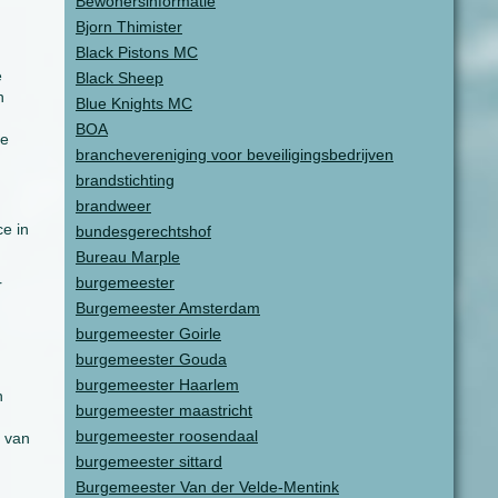
Bewonersinformatie
Bjorn Thimister
Black Pistons MC
e
Black Sheep
n
Blue Knights MC
BOA
de
branchevereniging voor beveiligingsbedrijven
brandstichting
brandweer
e in
bundesgerechtshof
Bureau Marple
burgemeester
r
Burgemeester Amsterdam
burgemeester Goirle
burgemeester Gouda
burgemeester Haarlem
n
burgemeester maastricht
burgemeester roosendaal
l van
burgemeester sittard
Burgemeester Van der Velde-Mentink