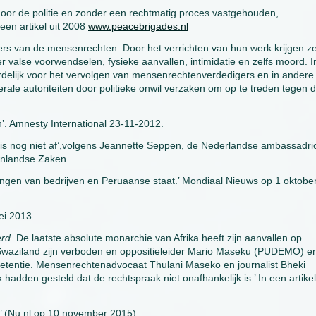
door de politie en zonder een rechtmatig proces vastgehouden,
een artikel uit 2008
www.peacebrigades.nl
ers van de mensenrechten. Door het verrichten van hun werk krijgen z
r valse voorwendselen, fysieke aanvallen, intimidatie en zelfs moord. I
rdelijk voor het vervolgen van mensenrechtenverdedigers en in andere
rale autoriteiten door politieke onwil verzaken om op te treden tegen 
. Amnesty International 23-11-2012.
s nog niet af’,volgens Jeannette Seppen, de Nederlandse ambassadric
tenlandse Zaken.
ngen van bedrijven en Peruaanse staat.’ Mondiaal Nieuws op 1 oktobe
ei 2013.
erd.
De laatste absolute monarchie van Afrika heeft zijn aanvallen op
in Swaziland zijn verboden en oppositieleider Mario Maseku (PUDEMO) e
e detentie. Mensenrechtenadvocaat Thulani Maseko en journalist Bheki
hadden gesteld dat de rechtspraak niet onafhankelijk is.’ In een artike
’ (Nu.nl op 10 november 2015).