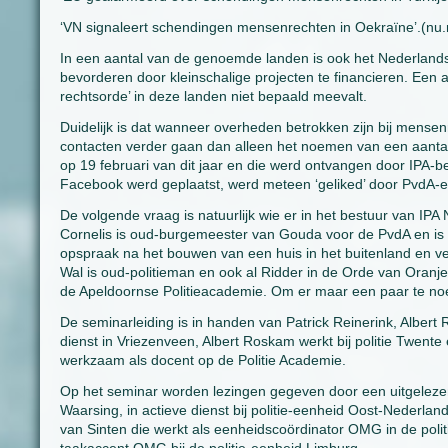
‘VN signaleert schendingen mensenrechten in Oekraïne’.(nu.n
In een aantal van de genoemde landen is ook het Nederlands
bevorderen door kleinschalige projecten te financieren. Een
rechtsorde’ in deze landen niet bepaald meevalt.
Duidelijk is dat wanneer overheden betrokken zijn bij mense
contacten verder gaan dan alleen het noemen van een aantal 
op 19 februari van dit jaar en die werd ontvangen door IPA-b
Facebook werd geplaatst, werd meteen ‘geliked’ door PvdA-e
De volgende vraag is natuurlijk wie er in het bestuur van IPA
Cornelis is oud-burgemeester van Gouda voor de PvdA en is R
opspraak na het bouwen van een huis in het buitenland en ver
Wal is oud-politieman en ook al Ridder in de Orde van Oran
de Apeldoornse Politieacademie. Om er maar een paar te n
De seminarleiding is in handen van Patrick Reinerink, Albert R
dienst in Vriezenveen, Albert Roskam werkt bij politie Twen
werkzaam als docent op de Politie Academie.
Op het seminar worden lezingen gegeven door een uitgelezen 
Waarsing, in actieve dienst bij politie-eenheid Oost-Nederland
van Sinten die werkt als eenheidscoördinator OMG in de polit