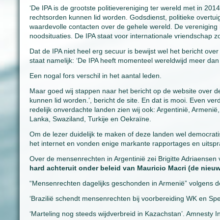
‘De IPA is de grootste politievereniging ter wereld met in 20
rechtsorden kunnen lid worden. Godsdienst, politieke overtuig
waardevolle contacten over de gehele wereld. De vereniging i
noodsituaties. De IPA staat voor internationale vriendschap 
Dat de IPA niet heel erg secuur is bewijst wel het bericht o
staat namelijk: ‘De IPA heeft momenteel wereldwijd meer dan
Een nogal fors verschil in het aantal leden.
Maar goed wij stappen naar het bericht op de website over d
kunnen lid worden.’, bericht de site. En dat is mooi. Even ver
redelijk onverdachte landen zien wij ook: Argentinië, Armenië
Lanka, Swaziland, Turkije en Oekraïne.
Om de lezer duidelijk te maken of deze landen wel democrat
het internet en vonden enige markante rapportages en uitsp
Over de mensenrechten in Argentinië zei Brigitte Adriaensen
hard achteruit onder beleid van Mauricio Macri (de nieuw
“Mensenrechten dagelijks geschonden in Armenië” volgens de
‘Brazilië schendt mensenrechten bij voorbereiding WK en Spe
‘Marteling nog steeds wijdverbreid in Kazachstan’. Amnesty I