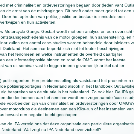
eerd met criminaliteit en ordeverstoringen begaan door (leden van) Outl
 de ernst van de misdragingen. Dit heeft onder meer geleid tot een 
 Door het optreden van politie, justitie en bestuur is inmiddels een
erkwijzen en hun activiteiten.
law Motorcycle Gangs. Gestart wordt met een analyse en een overzicht
de ontstaansgeschiedenis van de motor groepen, hun samenstelling, en 
inar zullen een aantal case-studies worden behandeld door inleiders v
t Duitsland. Het seminar beperkt zich niet tot louter beschrijvingen.
van het fenomeen en welke instrumenten de overheid daarbij ter
an een informatiepositie binnen en rond de OMG vormt het laatste
van dit seminar vast te leggen in een gezamenlijk artikel dat ter
) politieagenten. Een probleemstelling als vaststaand feit presenteren 
erde politierapportages in Nederland alsook in het Handboek Outlawbik
urig bespreken van de situatie in het buitenland. Zo ook hier. De IPA ga
enten die deelnemen aan het seminar wordt een zogenaamde ‘case-stud
ede voorbeelden zijn van criminaliteit en ordeverstoringen door OMG’s
 over motorclubs die deelnemen aan een Kika-run of het inzamelen van
 dus bewust een negatief beeld geschapen.
an de IPA verteld ons dat deze organisatie een particuliere organisatie
 in Nederland. Wat zegt nu IPA Nederland over zichzelf?