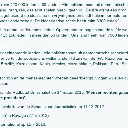
14 ruim 420.000 leden in 63 landen. Alle politiemensen uit democratische
ing, rang, ras, geslacht spelen hierbij geen rol. De IPA vormt een bron
s gebaseerd op idealisme en vrijwilligheid en biedt hulp in normale- en
zonder onderscheid. De Nederlandse sectie heeft ruim 6300 leden.’
ver het aantal Nederlandse leden. Op een andere pagina van dezelfde we
 413.158 leden in meer dan 63 landen. Ons land heeft ruim 7500 leden
e deelnemende landen. ‘Alle politiemensen uit democratische rechtsor
der vertelt de website ons welke landen lid zijn van de IPA. Naast een a
, Brazilië, Kazakhstan, Kenia, Mexico, Mozambique, Pakistan, Peru, Sri
isch zijn en de mensenrechten worden geëerbiedigd, vlogen wij even o
raken:
 van de Radboud Universiteit op 14 maart 2016:
‘Mensenrechten gaa
e president)’.
 website van de School voor Journalistiek op 11-12-2012.
len’ in Ravage (27-5-2013).
nternational op 11-7-2013.