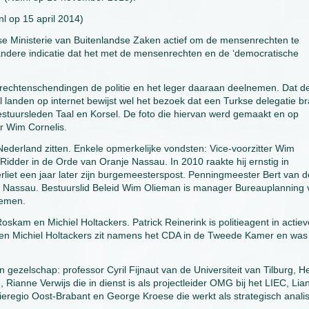
l op 15 april 2014)
e Ministerie van Buitenlandse Zaken actief om de mensenrechten te
 andere indicatie dat het met de mensenrechten en de ‘democratische
nrechtenschendingen de politie en het leger daaraan deelnemen. Dat d
landen op internet bewijst wel het bezoek dat een Turkse delegatie br
estuursleden Taal en Korsel. De foto die hiervan werd gemaakt en op
r Wim Cornelis.
 Nederland zitten. Enkele opmerkelijke vondsten: Vice-voorzitter Wim
idder in de Orde van Oranje Nassau. In 2010 raakte hij ernstig in
liet een jaar later zijn burgemeesterspost. Penningmeester Bert van d
je Nassau. Bestuurslid Beleid Wim Olieman is manager Bureauplanning
oemen.
oskam en Michiel Holtackers. Patrick Reinerink is politieagent in actiev
te en Michiel Holtackers zit namens het CDA in de Tweede Kamer en was
gezelschap: professor Cyril Fijnaut van de Universiteit van Tilburg, H
, Rianne Verwijs die in dienst is als projectleider OMG bij het LIEC, Lia
ieregio Oost-Brabant en George Kroese die werkt als strategisch analis