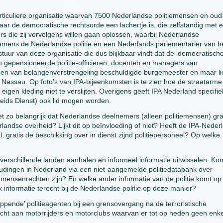
articuliere organisatie waarvan 7500 Nederlandse politiemensen en oud
waar de democratische rechtsorde een lachertje is, die zelfstandig met 
s die zij vervolgens willen gaan oplossen, waarbij Nederlandse
 namens de Nederlandse politie en een Nederlands parlementariër van h
r van deze organisatie die dus blijkbaar vindt dat de ‘democratisch
en gepensioneerde politie-officieren, docenten en managers van
 en van belangenverstrengeling beschuldigde burgemeester en maar li
 Nassau. Op foto’s van IPA-bijeenkomsten is te zien hoe de straatarme
igen kleding niet te verslijten. Overigens geeft IPA Nederland specifie
heids Dienst) ook lid mogen worden.
t zo belangrijk dat Nederlandse deelnemers (alleen politiemensen) gra
andse overheid? Lijkt dit op beïnvloeding of niet? Heeft de IPA-Neder
l, gratis de beschikking over in dienst zijnd politiepersoneel? Op welke
 verschillende landen aanhalen en informeel informatie uitwisselen. Ko
udingen in Nederland via een niet-aangemelde politiedatabank over
n mensenrechten zijn? En welke ander informatie van de politie komt op
 informatie terecht bij de Nederlandse politie op deze manier?
appende’ politieagenten bij een grensovergang na de terroristische
ndacht aan motorrijders en motorclubs waarvan er tot op heden geen enk