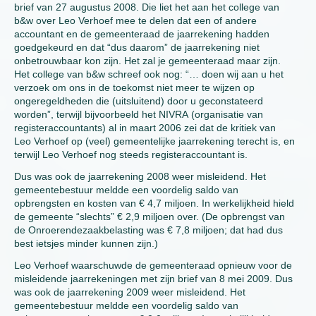
brief van 27 augustus 2008. Die liet het aan het college van
b&w over Leo Verhoef mee te delen dat een of andere
accountant en de gemeenteraad de jaarrekening hadden
goedgekeurd en dat “dus daarom” de jaarrekening niet
onbetrouwbaar kon zijn. Het zal je gemeenteraad maar zijn.
Het college van b&w schreef ook nog: “… doen wij aan u het
verzoek om ons in de toekomst niet meer te wijzen op
ongeregeldheden die (uitsluitend) door u geconstateerd
worden”, terwijl bijvoorbeeld het NIVRA (organisatie van
registeraccountants) al in maart 2006 zei dat de kritiek van
Leo Verhoef op (veel) gemeentelijke jaarrekening terecht is, en
terwijl Leo Verhoef nog steeds registeraccountant is.
Dus was ook de jaarrekening 2008 weer misleidend. Het
gemeentebestuur meldde een voordelig saldo van
opbrengsten en kosten van € 4,7 miljoen. In werkelijkheid hield
de gemeente “slechts” € 2,9 miljoen over. (De opbrengst van
de Onroerendezaakbelasting was € 7,8 miljoen; dat had dus
best ietsjes minder kunnen zijn.)
Leo Verhoef waarschuwde de gemeenteraad opnieuw voor de
misleidende jaarrekeningen met zijn brief van 8 mei 2009. Dus
was ook de jaarrekening 2009 weer misleidend. Het
gemeentebestuur meldde een voordelig saldo van