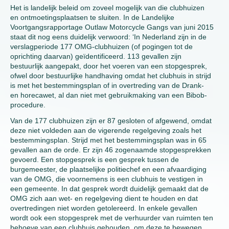
Het is landelijk beleid om zoveel mogelijk van die clubhuizen
en ontmoetingsplaatsen te sluiten. In de Landelijke
Voortgangsrapportage Outlaw Motorcycle Gangs van juni 2015
staat dit nog eens duidelijk verwoord: ‘In Nederland zijn in de
verslagperiode 177 OMG-clubhuizen (of pogingen tot de
oprichting daarvan) geïdentificeerd. 113 gevallen zijn
bestuurlijk aangepakt, door het voeren van een stopgesprek,
ofwel door bestuurlijke handhaving omdat het clubhuis in strijd
is met het bestemmingsplan of in overtreding van de Drank-
en horecawet, al dan niet met gebruikmaking van een Bibob-
procedure.
Van de 177 clubhuizen zijn er 87 gesloten of afgewend, omdat
deze niet voldeden aan de vigerende regelgeving zoals het
bestemmingsplan. Strijd met het bestemmingsplan was in 65
gevallen aan de orde. Er zijn 46 zogenaamde stopgesprekken
gevoerd. Een stopgesprek is een gesprek tussen de
burgemeester, de plaatselijke politiechef en een afvaardiging
van de OMG, die voornemens is een clubhuis te vestigen in
een gemeente. In dat gesprek wordt duidelijk gemaakt dat de
OMG zich aan wet- en regelgeving dient te houden en dat
overtredingen niet worden getolereerd. In enkele gevallen
wordt ook een stopgesprek met de verhuurder van ruimten ten
behoeve van een clubhuis gehouden, om deze te bewegen