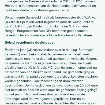
In de gemeente Barneveld woonden in 2010 30.027 mensen.
Het dorp is het centrum van de Nederlandse pluimveeteelt en
heeft een sterke protestantse gemeenschap.
De gemeente Barneveld heeft als burgemeester dr. J.W.A. van
Dijk die in zijn taken wordt bijgestaan door de wethouders A.
de Kruif, P.J.T. van Daalen, E. Fokkema en G.J. van den
Hengel. Burgemeester Van Dijk heeft een goedbetaalde
nevenfunctie als commissaris bij de Rabobank Bollenstreek.
Beleid betreffende doelgroepen
Eerder dit jaar (wij schreven daar over in de blog ‘Barneveld
beneveld’) werd bekend dat de gemeente Barneveld een
clubhuis van een motorclub had gesloten en verkocht. Volgens
de gemeente werd de eigenaar van het clubhuis, de lokale
afdeling van de Hells Angels MC, een dwangsom opgelegd na
het vieren van een bruiloft in het pand. De gemeente ging er
van uit dat in het pand geen openbare bijeenkomsten mochten
worden gehouden. Ook mocht er geen drank worden
geschonken. De motorclub kon de dwangsom van 13.000 euro
niet betalen en daarom werd door de gemeente beslag gelegd
op het pand. Het pand werd daarna geveild en van de
opbrengst werd de dwangsom afgetrokken. Kort na de
verkoop van het pand oordeelde de rechter dat de dwangsom