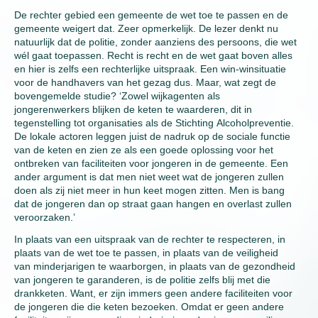
De rechter gebied een gemeente de wet toe te passen en de
gemeente weigert dat. Zeer opmerkelijk. De lezer denkt nu
natuurlijk dat de politie, zonder aanziens des persoons, die wet
wél gaat toepassen. Recht is recht en de wet gaat boven alles
en hier is zelfs een rechterlijke uitspraak. Een win-winsituatie
voor de handhavers van het gezag dus. Maar, wat zegt de
bovengemelde studie? ‘Zowel wijkagenten als
jongerenwerkers blijken de keten te waarderen, dit in
tegenstelling tot organisaties als de Stichting Alcoholpreventie.
De lokale actoren leggen juist de nadruk op de sociale functie
van de keten en zien ze als een goede oplossing voor het
ontbreken van faciliteiten voor jongeren in de gemeente. Een
ander argument is dat men niet weet wat de jongeren zullen
doen als zij niet meer in hun keet mogen zitten. Men is bang
dat de jongeren dan op straat gaan hangen en overlast zullen
veroorzaken.’
In plaats van een uitspraak van de rechter te respecteren, in
plaats van de wet toe te passen, in plaats van de veiligheid
van minderjarigen te waarborgen, in plaats van de gezondheid
van jongeren te garanderen, is de politie zelfs blij met die
drankketen. Want, er zijn immers geen andere faciliteiten voor
de jongeren die die keten bezoeken. Omdat er geen andere