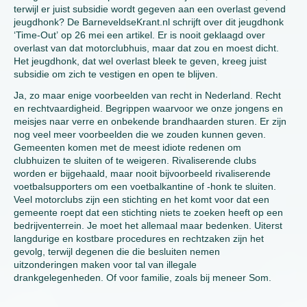
terwijl er juist subsidie wordt gegeven aan een overlast gevend
jeugdhonk? De BarneveldseKrant.nl schrijft over dit jeugdhonk
‘Time-Out’ op 26 mei een artikel. Er is nooit geklaagd over
overlast van dat motorclubhuis, maar dat zou en moest dicht.
Het jeugdhonk, dat wel overlast bleek te geven, kreeg juist
subsidie om zich te vestigen en open te blijven.
Ja, zo maar enige voorbeelden van recht in Nederland. Recht
en rechtvaardigheid. Begrippen waarvoor we onze jongens en
meisjes naar verre en onbekende brandhaarden sturen. Er zijn
nog veel meer voorbeelden die we zouden kunnen geven.
Gemeenten komen met de meest idiote redenen om
clubhuizen te sluiten of te weigeren. Rivaliserende clubs
worden er bijgehaald, maar nooit bijvoorbeeld rivaliserende
voetbalsupporters om een voetbalkantine of -honk te sluiten.
Veel motorclubs zijn een stichting en het komt voor dat een
gemeente roept dat een stichting niets te zoeken heeft op een
bedrijventerrein. Je moet het allemaal maar bedenken. Uiterst
langdurige en kostbare procedures en rechtzaken zijn het
gevolg, terwijl degenen die die besluiten nemen
uitzonderingen maken voor tal van illegale
drankgelegenheden. Of voor familie, zoals bij meneer Som.