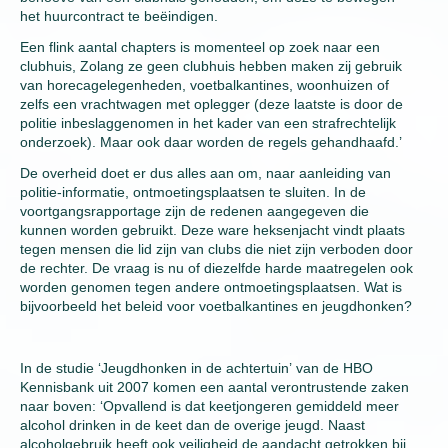
het huurcontract te beëindigen.
Een flink aantal chapters is momenteel op zoek naar een
clubhuis, Zolang ze geen clubhuis hebben maken zij gebruik
van horecagelegenheden, voetbalkantines, woonhuizen of
zelfs een vrachtwagen met oplegger (deze laatste is door de
politie inbeslaggenomen in het kader van een strafrechtelijk
onderzoek). Maar ook daar worden de regels gehandhaafd.’
De overheid doet er dus alles aan om, naar aanleiding van
politie-informatie, ontmoetingsplaatsen te sluiten. In de
voortgangsrapportage zijn de redenen aangegeven die
kunnen worden gebruikt. Deze ware heksenjacht vindt plaats
tegen mensen die lid zijn van clubs die niet zijn verboden door
de rechter. De vraag is nu of diezelfde harde maatregelen ook
worden genomen tegen andere ontmoetingsplaatsen. Wat is
bijvoorbeeld het beleid voor voetbalkantines en jeugdhonken?
In de studie ‘Jeugdhonken in de achtertuin’ van de HBO
Kennisbank uit 2007 komen een aantal verontrustende zaken
naar boven: ‘Opvallend is dat keetjongeren gemiddeld meer
alcohol drinken in de keet dan de overige jeugd. Naast
alcoholgebruik heeft ook veiligheid de aandacht getrokken bij