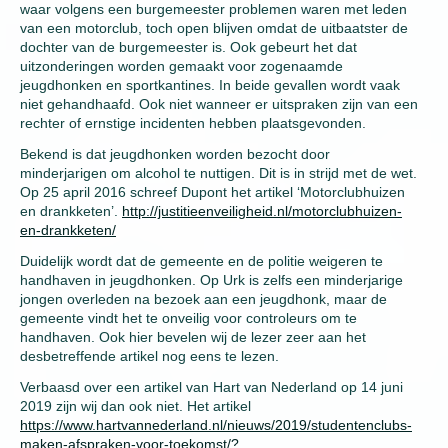
waar volgens een burgemeester problemen waren met leden
van een motorclub, toch open blijven omdat de uitbaatster de
dochter van de burgemeester is. Ook gebeurt het dat
uitzonderingen worden gemaakt voor zogenaamde
jeugdhonken en sportkantines. In beide gevallen wordt vaak
niet gehandhaafd. Ook niet wanneer er uitspraken zijn van een
rechter of ernstige incidenten hebben plaatsgevonden.
Bekend is dat jeugdhonken worden bezocht door
minderjarigen om alcohol te nuttigen. Dit is in strijd met de wet.
Op 25 april 2016 schreef Dupont het artikel ‘Motorclubhuizen
en drankketen’.
http://justitieenveiligheid.nl/motorclubhuizen-
en-drankketen/
Duidelijk wordt dat de gemeente en de politie weigeren te
handhaven in jeugdhonken. Op Urk is zelfs een minderjarige
jongen overleden na bezoek aan een jeugdhonk, maar de
gemeente vindt het te onveilig voor controleurs om te
handhaven. Ook hier bevelen wij de lezer zeer aan het
desbetreffende artikel nog eens te lezen.
Verbaasd over een artikel van Hart van Nederland op 14 juni
2019 zijn wij dan ook niet. Het artikel
https://www.hartvannederland.nl/nieuws/2019/studentenclubs-
maken-afspraken-voor-toekomst/?