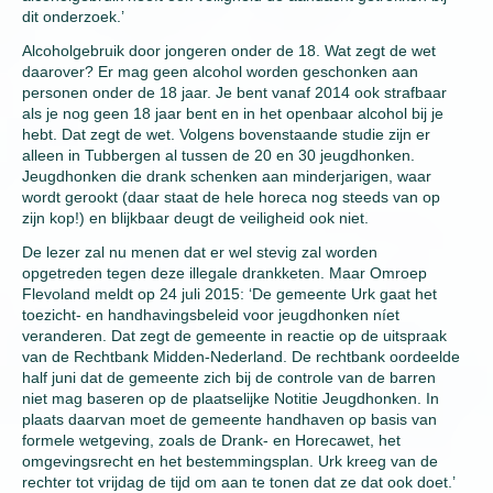
dit onderzoek.’
Alcoholgebruik door jongeren onder de 18. Wat zegt de wet
daarover? Er mag geen alcohol worden geschonken aan
personen onder de 18 jaar. Je bent vanaf 2014 ook strafbaar
als je nog geen 18 jaar bent en in het openbaar alcohol bij je
hebt. Dat zegt de wet. Volgens bovenstaande studie zijn er
alleen in Tubbergen al tussen de 20 en 30 jeugdhonken.
Jeugdhonken die drank schenken aan minderjarigen, waar
wordt gerookt (daar staat de hele horeca nog steeds van op
zijn kop!) en blijkbaar deugt de veiligheid ook niet.
De lezer zal nu menen dat er wel stevig zal worden
opgetreden tegen deze illegale drankketen. Maar Omroep
Flevoland meldt op 24 juli 2015: ‘De gemeente Urk gaat het
toezicht- en handhavingsbeleid voor jeugdhonken níet
veranderen. Dat zegt de gemeente in reactie op de uitspraak
van de Rechtbank Midden-Nederland. De rechtbank oordeelde
half juni dat de gemeente zich bij de controle van de barren
niet mag baseren op de plaatselijke Notitie Jeugdhonken. In
plaats daarvan moet de gemeente handhaven op basis van
formele wetgeving, zoals de Drank- en Horecawet, het
omgevingsrecht en het bestemmingsplan. Urk kreeg van de
rechter tot vrijdag de tijd om aan te tonen dat ze dat ook doet.’