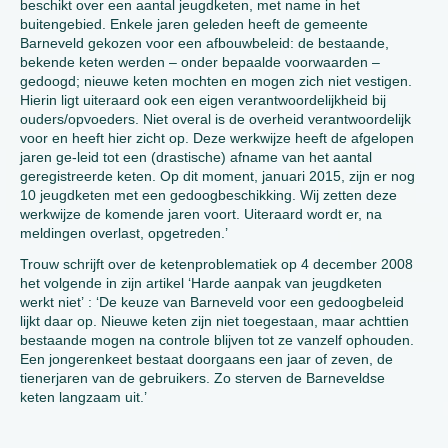
beschikt over een aantal jeugdketen, met name in het
buitengebied. Enkele jaren geleden heeft de gemeente
Barneveld gekozen voor een afbouwbeleid: de bestaande,
bekende keten werden – onder bepaalde voorwaarden –
gedoogd; nieuwe keten mochten en mogen zich niet vestigen.
Hierin ligt uiteraard ook een eigen verantwoordelijkheid bij
ouders/opvoeders. Niet overal is de overheid verantwoordelijk
voor en heeft hier zicht op. Deze werkwijze heeft de afgelopen
jaren ge-leid tot een (drastische) afname van het aantal
geregistreerde keten. Op dit moment, januari 2015, zijn er nog
10 jeugdketen met een gedoogbeschikking. Wij zetten deze
werkwijze de komende jaren voort. Uiteraard wordt er, na
meldingen overlast, opgetreden.’
Trouw schrijft over de ketenproblematiek op 4 december 2008
het volgende in zijn artikel ‘Harde aanpak van jeugdketen
werkt niet’ : ‘De keuze van Barneveld voor een gedoogbeleid
lijkt daar op. Nieuwe keten zijn niet toegestaan, maar achttien
bestaande mogen na controle blijven tot ze vanzelf ophouden.
Een jongerenkeet bestaat doorgaans een jaar of zeven, de
tienerjaren van de gebruikers. Zo sterven de Barneveldse
keten langzaam uit.’