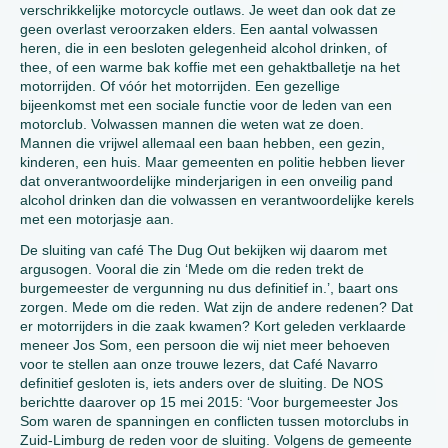
verschrikkelijke motorcycle outlaws. Je weet dan ook dat ze
geen overlast veroorzaken elders. Een aantal volwassen
heren, die in een besloten gelegenheid alcohol drinken, of
thee, of een warme bak koffie met een gehaktballetje na het
motorrijden. Of vóór het motorrijden. Een gezellige
bijeenkomst met een sociale functie voor de leden van een
motorclub. Volwassen mannen die weten wat ze doen.
Mannen die vrijwel allemaal een baan hebben, een gezin,
kinderen, een huis. Maar gemeenten en politie hebben liever
dat onverantwoordelijke minderjarigen in een onveilig pand
alcohol drinken dan die volwassen en verantwoordelijke kerels
met een motorjasje aan.
De sluiting van café The Dug Out bekijken wij daarom met
argusogen. Vooral die zin ‘Mede om die reden trekt de
burgemeester de vergunning nu dus definitief in.’, baart ons
zorgen. Mede om die reden. Wat zijn de andere redenen? Dat
er motorrijders in die zaak kwamen? Kort geleden verklaarde
meneer Jos Som, een persoon die wij niet meer behoeven
voor te stellen aan onze trouwe lezers, dat Café Navarro
definitief gesloten is, iets anders over de sluiting. De NOS
berichtte daarover op 15 mei 2015: ‘Voor burgemeester Jos
Som waren de spanningen en conflicten tussen motorclubs in
Zuid-Limburg de reden voor de sluiting. Volgens de gemeente