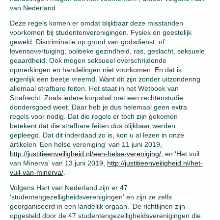
van Nederland.
Deze regels komen er omdat blijkbaar deze misstanden
voorkomen bij studentenverenigingen. Fysiek en geestelijk
geweld. Discriminatie op grond van godsdienst, of
levensovertuiging, politieke gezindheid, ras, geslacht, seksuele
geaardheid. Ook mogen seksueel overschrijdende
opmerkingen en handelingen niet voorkomen. En dat is
eigenlijk een beetje vreemd. Want dit zijn zonder uitzondering
allemaal strafbare feiten. Het staat in het Wetboek van
Strafrecht. Zoals iedere korpsbal met een rechtenstudie
dondersgoed weet. Daar heb je dus helemaal geen extra
regels voor nodig. Dat die regels er toch zijn gekomen
betekent dat die strafbare feiten dus blijkbaar werden
gepleegd. Dat dit inderdaad zo is, kon u al lezen in onze
artikelen ‘Een helse vereniging’ van 11 juni 2019,
http://justitieenveiligheid.nl/een-helse-vereniging/
, en ‘Het vuil
van Minerva’ van 13 juni 2019,
http://justitieenveiligheid.nl/het-
vuil-van-minerva/
.
Volgens Hart van Nederland zijn er 47
‘studentengezelligheidsverenigingen’ en zijn ze zelfs
georganiseerd in een landelijk orgaan. ‘De richtlijnen zijn
opgesteld door de 47 studentengezelligheidsverenigingen die