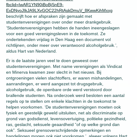
fbclid=IwAR1YN90iBoBjSnE9-
ExDNyoJIkJA9LXvGOC22hRtAskDmuV_8KwwKihMxxg
beschrijft hoe er afspraken zijn gemaakt met
studentenverenigingen over onder meer drankgebruik.
‘Studentenverenigingen hebben de handen ineengeslagen
voor een goed verenigingsleven in de toekomst. Ze
ondertekenden vrijdag in Den Haag een document vol
richtlijnen, onder meer over verantwoord alcoholgebruik.’,
aldus Hart van Nederland.
Er is de laatste jaren veel te doen geweest over
studentenverenigingen. Met name verenigingen als Vindicat
en Minerva kwamen zeer slecht in het nieuws. Bij
ontgroeningen vielen slachtoffers, er waren mishandelingen,
aanrandingen, er werd aangezet tot drugsgebruik,
alcoholgebruik, de openbare orde werd verstoord door
brallende studenten. Na onderzoek werd besloten een aantal
regels op te stellen om enkele klachten in de toekomst te
helpen voorkomen. ‘De studentenverenigingen moeten ook
fysiek en geestelijk geweld uitsluiten, net als discriminatie op
grond van godsdienst, levensovertuiging, politieke gezindheid,
ras, geslacht, seksuele geaardheid “of op welke grond dan
ook”. Seksueel grensoverschrijdende opmerkingen en
handelingen mogen ook niet voorkomen.’, alweer volgens Hart