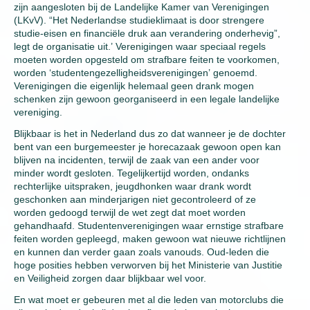
zijn aangesloten bij de Landelijke Kamer van Verenigingen
(LKvV). “Het Nederlandse studieklimaat is door strengere
studie-eisen en financiële druk aan verandering onderhevig”,
legt de organisatie uit.’ Verenigingen waar speciaal regels
moeten worden opgesteld om strafbare feiten te voorkomen,
worden ‘studentengezelligheidsverenigingen’ genoemd.
Verenigingen die eigenlijk helemaal geen drank mogen
schenken zijn gewoon georganiseerd in een legale landelijke
vereniging.
Blijkbaar is het in Nederland dus zo dat wanneer je de dochter
bent van een burgemeester je horecazaak gewoon open kan
blijven na incidenten, terwijl de zaak van een ander voor
minder wordt gesloten. Tegelijkertijd worden, ondanks
rechterlijke uitspraken, jeugdhonken waar drank wordt
geschonken aan minderjarigen niet gecontroleerd of ze
worden gedoogd terwijl de wet zegt dat moet worden
gehandhaafd. Studentenverenigingen waar ernstige strafbare
feiten worden gepleegd, maken gewoon wat nieuwe richtlijnen
en kunnen dan verder gaan zoals vanouds. Oud-leden die
hoge posities hebben verworven bij het Ministerie van Justitie
en Veiligheid zorgen daar blijkbaar wel voor.
En wat moet er gebeuren met al die leden van motorclubs die