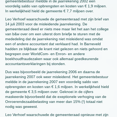
gemeentebestuur meldde in de jaarrekening 2002 een
voordelig saldo van opbrengsten en kosten van € 1,9 miljoen.
In werkelijkheid hield de gemeente € 7,7 miljoen over.
Leo Verhoef waarschuwde de gemeenteraad met zijn brief van
14 juli 2003 voor de misleidende jaarrekening. De
gemeenteraad deed er niets mee maar liet het aan het college
van b&w over om een uiterst dom briefje te sturen met de
mededeling dat de jaarrekening niet misleidend was omdat
een of andere accountant dat verklaard had. In Barneveld
hadden ze blijkbaar de krant niet gelezen en niets gehoord en
begrepen over WorldCom- en Enron- en andere
boekhoudfraudezaken waar ook allemaal goedkeurende
accountantsverklaringen bij stonden.
Dus was bijvoorbeeld de jaarrekening 2006 en daarna de
jaarrekening 2007 ook weer misleidend. Het gemeentebestuur
meldde in de jaarrekening 2007 een voordelig saldo van
opbrengsten en kosten van € 1,6 miljoen. In werkelijkheid hield
de gemeente € 3,5 miljoen over. Geknoei in de cijfers
maskeerde bijvoorbeeld dat de exeptionele verhoging van de
Onroerendezaakbelasting van meer dan 15% (!) totaal niet
nodig was geweest.
Leo Verhoef waarschuwde de gemeenteraad opnieuw met zijn