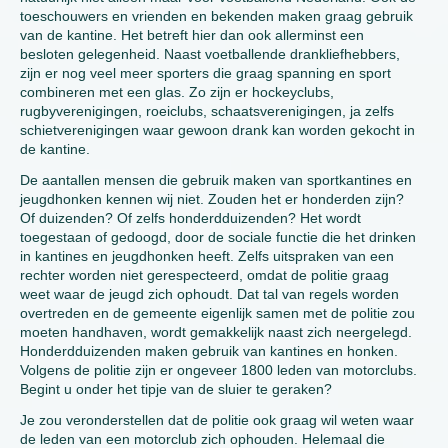
toeschouwers en vrienden en bekenden maken graag gebruik
van de kantine. Het betreft hier dan ook allerminst een
besloten gelegenheid. Naast voetballende drankliefhebbers,
zijn er nog veel meer sporters die graag spanning en sport
combineren met een glas. Zo zijn er hockeyclubs,
rugbyverenigingen, roeiclubs, schaatsverenigingen, ja zelfs
schietverenigingen waar gewoon drank kan worden gekocht in
de kantine.
De aantallen mensen die gebruik maken van sportkantines en
jeugdhonken kennen wij niet. Zouden het er honderden zijn?
Of duizenden? Of zelfs honderdduizenden? Het wordt
toegestaan of gedoogd, door de sociale functie die het drinken
in kantines en jeugdhonken heeft. Zelfs uitspraken van een
rechter worden niet gerespecteerd, omdat de politie graag
weet waar de jeugd zich ophoudt. Dat tal van regels worden
overtreden en de gemeente eigenlijk samen met de politie zou
moeten handhaven, wordt gemakkelijk naast zich neergelegd.
Honderdduizenden maken gebruik van kantines en honken.
Volgens de politie zijn er ongeveer 1800 leden van motorclubs.
Begint u onder het tipje van de sluier te geraken?
Je zou veronderstellen dat de politie ook graag wil weten waar
de leden van een motorclub zich ophouden. Helemaal die