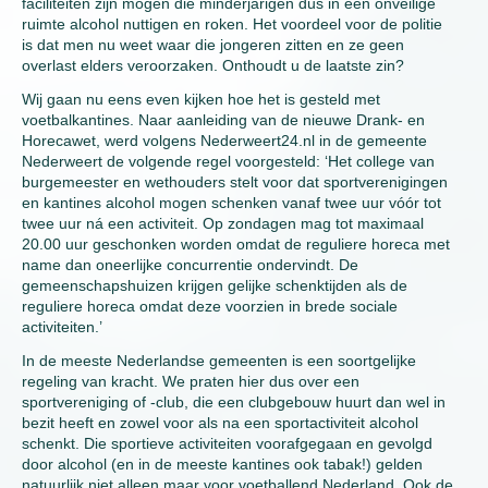
faciliteiten zijn mogen die minderjarigen dus in een onveilige
ruimte alcohol nuttigen en roken. Het voordeel voor de politie
is dat men nu weet waar die jongeren zitten en ze geen
overlast elders veroorzaken. Onthoudt u de laatste zin?
Wij gaan nu eens even kijken hoe het is gesteld met
voetbalkantines. Naar aanleiding van de nieuwe Drank- en
Horecawet, werd volgens Nederweert24.nl in de gemeente
Nederweert de volgende regel voorgesteld: ‘Het college van
burgemeester en wethouders stelt voor dat sportverenigingen
en kantines alcohol mogen schenken vanaf twee uur vóór tot
twee uur ná een activiteit. Op zondagen mag tot maximaal
20.00 uur geschonken worden omdat de reguliere horeca met
name dan oneerlijke concurrentie ondervindt. De
gemeenschapshuizen krijgen gelijke schenktijden als de
reguliere horeca omdat deze voorzien in brede sociale
activiteiten.’
In de meeste Nederlandse gemeenten is een soortgelijke
regeling van kracht. We praten hier dus over een
sportvereniging of -club, die een clubgebouw huurt dan wel in
bezit heeft en zowel voor als na een sportactiviteit alcohol
schenkt. Die sportieve activiteiten voorafgegaan en gevolgd
door alcohol (en in de meeste kantines ook tabak!) gelden
natuurlijk niet alleen maar voor voetballend Nederland. Ook de