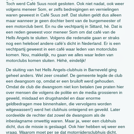
Toch werd Café Suus nooit gesloten. Ook niet nadat, ook weer
volgens meneer Som, er zelfs bedreigingen en vernielingen
waren geweest in Café Suus zelf. Dat sluiten geldt dus alleen
maar wanneer je geen dochter bent van de burgemeester of
een motorclub bent. En nu die vechtpartij in Sittard, hè. Dat is
een reden geweest voor meneer Som om dat café van de
Hells Angels te sluiten. Volgens die redenatie gaan er straks
nog een heleboel andere café’s dicht in Nederland. Er is een
vechtpartij geweest in een café waar leden van motorclubs
komen. Nou, makkelijk, nu gaan we alles waar leden van
motorclubs komen sluiten. Hèhè, eindelijk!
De sluiting van het Hells Angels-clubhuis in Barneveld ging
geheel anders. Wel zeer creatief. De gemeente legde de club
een dwangsom op, omdat er een bruiloft werd gehouden.
Omdat de club die dwangsom niet kon betalen (we praten hier
over mensen die volgens de politie en de media grossieren in
geweld, misdaad en drugshandel en daar enorme
geldbedragen mee binnenhalen, die vervolgens worden
witgewassen!) werd het clubhuis onteigend en geveild. Later
oordeelde de rechter dat zowel de dwangsom als de
inbeslagname onwettig waren. Maar ja, weer een clubhuis
dicht, dus de missie is geslaagd. Ook hier hebben wij weer een
vraag. Waarom moet per se dat motorrijdersclubhuis dicht,