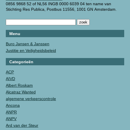
0856 9868 52 of NL56 INGB 0000 6039 04 ten name van
Stichting Res Publica, Postbus 11556, 1001 GN Amsterdam.
Menu
Buro Jansen & Janssen
Justitie en Veiligheidsbeleid
Categorieën
ACP
AIVD
Albert Roskam
Alcatraz Wanted
algemene verkeerscontrole
Ancona
ANPR
ANPV
Ard van der Steur