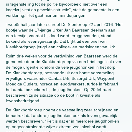
in tegenstelling tot de politie bijvoorbeeld niet over een
kogelvrij vest en geweldsinstructie”, stelt de gemeente in een
verklaring.’ Het gaat hier om minderjarigen.
Tweeënhalf jaar later schreef De Stentor op 22 april 2016: ‘Het
bootje waar de 17-jarige Urker Jan Baarssen deelnam aan
een feestje, voordat hij dood werd teruggevonden, stond
bekend als levensgevaarlijk. Dat blijkt uit een brief van
Klankbordgroep jeugd aan college- en raadsleden van Urk.
Ruim drie weken voor de verdwijning van Baarssen werd de
gemeente door de Klankbordgroep via een brief ingelicht over
de ‘hoge urgentie rondom de vele jeugdhonken in het dorp’.
De Klankbordgroep, bestaande uit een bonte verzameling
vrijwilligers waaronder Caritas Urk, Bezorgd Urk, Waypoint
Moedige Ouders, horeca en jeugdwerkers, turfde in februari
het aantal bezoekers bij de jeugdhonken. Op 20 februari
beschreven zij de situatie op de boot in kwestie als
levensbedreigend.
De Klankbordgroep noemt de vaststelling zeer schrijnend en
benadrukt dat andere jeugdhonken ook als levensgevaarlijk
werden beschreven. “Feit is dat er in meerdere jeugdhonken
op ongecontroleerde wijze extreem veel alcohol wordt