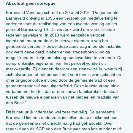
Absoluut geen corruptie
Barneveld Vandaag schreef op 20 april 2015: ‘De gemeente
Barneveld ontving in 1995 een verzoek om medewerking te
verlenen voor de realisering van een tweede woning op het
perceel Barnseweg 14. Dit verzoek werd om verschillende
redenen geweigerd. In 2013 werd eenzelfde verzoek
ingediend, maar nu door de nieuwe eigenaren van het
genoemde perceel. Hoewel deze aanvraag in eerste instantie
ook werd geweigerd, bleken er wel stedenbouwkundige
mogelijkheden te zijn om alsnog medewerking te verlenen. De
oorspronkelijke eigenaren van het perceel vonden dit
merkwaardig. Zij dienden daarom een zienswijze in, waarin zij
zich afvroegen of het perceel met voorkennis was gekocht en
of er ongeoorloofde invloed door de gemeenteraad of een
gemeenteraadslid was uitgeoefend. Deze laatste vraag hield
verband met het feit dat er een nauwe familierelatie bestaat
tussen de nieuwe eigenaren van het perceel en raadslid Van
den Brink.’
Dit is natuurlijk inderdaad wel zeer toevallig. De gemeente
Barneveld liet een onderzoek instellen, dat als uitkomst had
dat de gemeente niet onrechtmatig had gehandeld. Over
raadslid van de SGP Van den Brink was men iets minder mild: