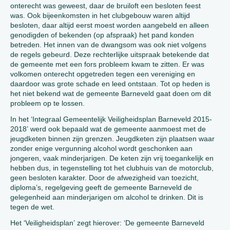
onterecht was geweest, daar de bruiloft een besloten feest
was. Ook bijeenkomsten in het clubgebouw waren altijd
besloten, daar altijd eerst moest worden aangebeld en alleen
genodigden of bekenden (op afspraak) het pand konden
betreden. Het innen van de dwangsom was ook niet volgens
de regels gebeurd. Deze rechterlijke uitspraak betekende dat
de gemeente met een fors probleem kwam te zitten. Er was
volkomen onterecht opgetreden tegen een vereniging en
daardoor was grote schade en leed ontstaan. Tot op heden is
het niet bekend wat de gemeente Barneveld gaat doen om dit
probleem op te lossen.
In het ‘Integraal Gemeentelijk Veiligheidsplan Barneveld 2015-
2018’ werd ook bepaald wat de gemeente aanmoest met de
jeugdketen binnen zijn grenzen. Jeugdketen zijn plaatsen waar
zonder enige vergunning alcohol wordt geschonken aan
jongeren, vaak minderjarigen. De keten zijn vrij toegankelijk en
hebben dus, in tegenstelling tot het clubhuis van de motorclub,
geen besloten karakter. Door de afwezigheid van toezicht,
diploma’s, regelgeving geeft de gemeente Barneveld de
gelegenheid aan minderjarigen om alcohol te drinken. Dit is
tegen de wet.
Het ‘Veiligheidsplan’ zegt hierover: ‘De gemeente Barneveld