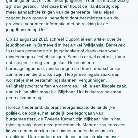
genuttigd en dat er veel meer jongeren in één ruimte aanwezig
zijn dan gesteld.” Met deze brief hoopt de Klankbordgroep
meer aandacht te krijgen van de gemeente. Naar eigen
zeggen is de groep al benaderd door het ministerie en de
provincie voor meer informatie met betrekking tot de
jeugdhonken op Urk.’
Op 13 augustus 2015 schreef Dupont al een artikel over de
jeugdhonken in Barneveld in het artikel ‘Wikijansia: Barneveld’.
In tal van gemeente zijn jeugdhonken of drankketen waar
minderjarigen alcohol nuttigen. Soms is er wel controle, maar
dat is eigenlijk nog veel gekker. Roken in een
horecagelegenheid, minderjarigen en drank, doorschenken
aan mensen die dronken zijn. Heb je een legale zaak, dan
worstel je met bestemmingsplannen, vergunningen,
veiligheidsvoorschriften en controles. Heb je een illegale zaak,
dan is bijna alles mogelijk. Blijkbaar. Urk is daarop helemaal
geen uitzondering.
Horeca Nederland, de brancheorganisatie, de landelijke
politiek, de politie, het landelijk overlegorgaan van
burgemeesters, de Tweede Kamer, zijn blijkbaar niet in het
minst geraakt door deze problematiek. Maar er zou eens een
lid van een motorclub naar binnen moeten lopen in zo’n
drankkeet. Dan zouden dezelfde instanties struikelen over