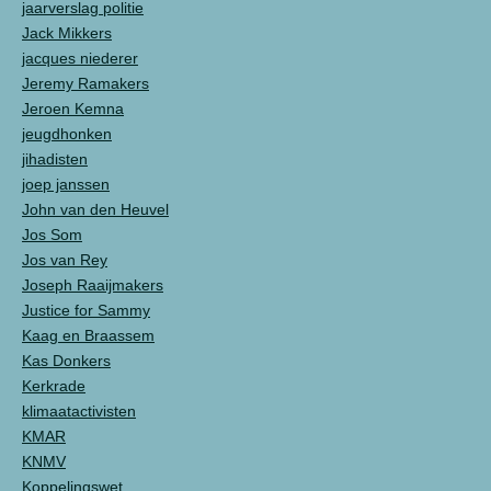
jaarverslag politie
Jack Mikkers
jacques niederer
Jeremy Ramakers
Jeroen Kemna
jeugdhonken
jihadisten
joep janssen
John van den Heuvel
Jos Som
Jos van Rey
Joseph Raaijmakers
Justice for Sammy
Kaag en Braassem
Kas Donkers
Kerkrade
klimaatactivisten
KMAR
KNMV
Koppelingswet