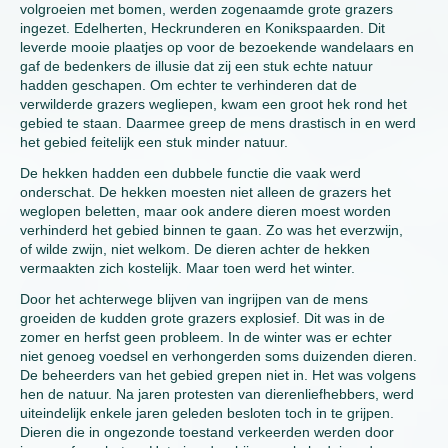
volgroeien met bomen, werden zogenaamde grote grazers
ingezet. Edelherten, Heckrunderen en Konikspaarden. Dit
leverde mooie plaatjes op voor de bezoekende wandelaars en
gaf de bedenkers de illusie dat zij een stuk echte natuur
hadden geschapen. Om echter te verhinderen dat de
verwilderde grazers wegliepen, kwam een groot hek rond het
gebied te staan. Daarmee greep de mens drastisch in en werd
het gebied feitelijk een stuk minder natuur.
De hekken hadden een dubbele functie die vaak werd
onderschat. De hekken moesten niet alleen de grazers het
weglopen beletten, maar ook andere dieren moest worden
verhinderd het gebied binnen te gaan. Zo was het everzwijn,
of wilde zwijn, niet welkom. De dieren achter de hekken
vermaakten zich kostelijk. Maar toen werd het winter.
Door het achterwege blijven van ingrijpen van de mens
groeiden de kudden grote grazers explosief. Dit was in de
zomer en herfst geen probleem. In de winter was er echter
niet genoeg voedsel en verhongerden soms duizenden dieren.
De beheerders van het gebied grepen niet in. Het was volgens
hen de natuur. Na jaren protesten van dierenliefhebbers, werd
uiteindelijk enkele jaren geleden besloten toch in te grijpen.
Dieren die in ongezonde toestand verkeerden werden door