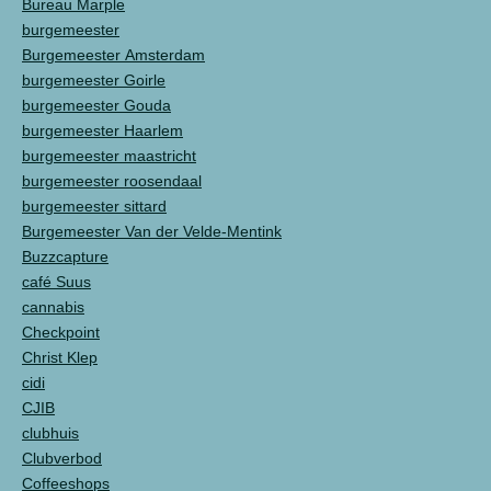
Bureau Marple
burgemeester
Burgemeester Amsterdam
burgemeester Goirle
burgemeester Gouda
burgemeester Haarlem
burgemeester maastricht
burgemeester roosendaal
burgemeester sittard
Burgemeester Van der Velde-Mentink
Buzzcapture
café Suus
cannabis
Checkpoint
Christ Klep
cidi
CJIB
clubhuis
Clubverbod
Coffeeshops