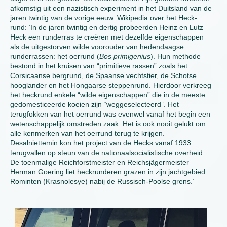
afkomstig uit een nazistisch experiment in het Duitsland van de
jaren twintig van de vorige eeuw. Wikipedia over het Heck-
rund: ‘In de jaren twintig en dertig probeerden Heinz en Lutz
Heck een runderras te creëren met dezelfde eigenschappen
als de uitgestorven wilde voorouder van hedendaagse
runderrassen: het oerrund (
Bos primigenius
). Hun methode
bestond in het kruisen van “primitieve rassen” zoals het
Corsicaanse bergrund, de Spaanse vechtstier, de Schotse
hooglander en het Hongaarse steppenrund. Hierdoor verkreeg
het heckrund enkele “wilde eigenschappen” die in de meeste
gedomesticeerde koeien zijn “weggeselecteerd”. Het
terugfokken van het oerrund was evenwel vanaf het begin een
wetenschappelijk omstreden zaak. Het is ook nooit gelukt om
alle kenmerken van het oerrund terug te krijgen.
Desalniettemin kon het project van de Hecks vanaf 1933
terugvallen op steun van de nationaalsocialistische overheid.
De toenmalige Reichforstmeister en Reichsjägermeister
Herman Goering liet heckrunderen grazen in zijn jachtgebied
Rominten (Krasnolesye) nabij de Russisch-Poolse grens.’