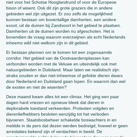
niet voor het Schotse Hooglandrund of voor de Europese
bison of wisent. Ook dit zijn grote grazers die in andere
gebieden wel zijn uitgezet. Er zou zelfs de mogelijkheid
kunnen bestaan om boventallige damherten, een andere
exoot, uit de duinen bij Zandvoort in het gebied te plaatsen.
Damherten uit de duinen worden nu afgeschoten. Het is
bovendien de vraag waarom everzwijnen als echt Nederlands
inheems wild niet welkom zijn in dit gebied.
Er bestaan plannen om te komen tot een zogenaamde
corridor. Het gebied van de Oostvaardersplassen kan
verbonden worden met de Veluwe en uiteindelijk ook met
natuurgebieden in Duitsland. Maar laten we realistisch zijn:
straks zouden er dan niet-inheemse of gefokte dieren dwars
door Nederland en Duitsland gaan lopen. En waarom dan wel
de exoten en niet de wisenten?
Deze maand kwam alles tot een climax. Het ging een paar
dagen hard vriezen en opnieuw bleek dat dieren in
deplorabele toestand verkeerden. Protesten volgden en
dierenliefhebbers besloten eenzijdig tot het verboden
bijvoeren. Staatsbosbeheer schakelde boswachters in en
meldde in de pers dat dezen werden bedreigd, hoewel er geen
arrestaties bekend zijn of verdachten in beeld. De