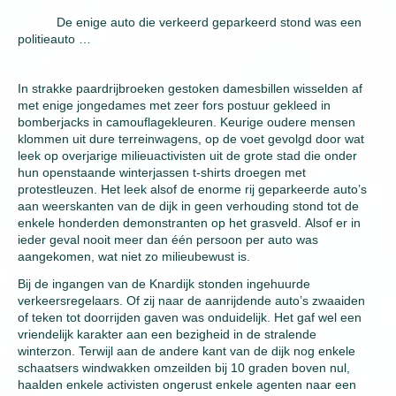
De enige auto die verkeerd geparkeerd stond was een
politieauto …
In strakke paardrijbroeken gestoken damesbillen wisselden af
met enige jongedames met zeer fors postuur gekleed in
bomberjacks in camouflagekleuren. Keurige oudere mensen
klommen uit dure terreinwagens, op de voet gevolgd door wat
leek op overjarige milieuactivisten uit de grote stad die onder
hun openstaande winterjassen t-shirts droegen met
protestleuzen. Het leek alsof de enorme rij geparkeerde auto’s
aan weerskanten van de dijk in geen verhouding stond tot de
enkele honderden demonstranten op het grasveld. Alsof er in
ieder geval nooit meer dan één persoon per auto was
aangekomen, wat niet zo milieubewust is.
Bij de ingangen van de Knardijk stonden ingehuurde
verkeersregelaars. Of zij naar de aanrijdende auto’s zwaaiden
of teken tot doorrijden gaven was onduidelijk. Het gaf wel een
vriendelijk karakter aan een bezigheid in de stralende
winterzon. Terwijl aan de andere kant van de dijk nog enkele
schaatsers windwakken omzeilden bij 10 graden boven nul,
haalden enkele activisten ongerust enkele agenten naar een