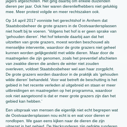
jagers afgeschoten. Het ging daarbij om enkele duizenden
dieren per jaar. Ook hier waren dierenliefhebbers niet gelukkig
mee. Meer protest volgde en meer rechtszaken ook.
Op 14 april 2017 vonniste het gerechtshof in Arnhem dat
Staatsbosbeheer de grote grazers in de Oostvaardersplassen
niet hoeft bij te voeren. ‘Volgens het hof is er geen sprake van
‘gehouden dieren’. Het hof tekende daarbij aan dat het
uitzetten van grote grazers, moest worden beschouwd als
menselijke interventie, waardoor de grote grazers niet geheel
kunnen worden gelijkgesteld met wilde dieren. Maar door de
maatregelen die zijn genomen, zoals het preventief afschieten
van zwakke dieren die anders de winter niet zouden
overleven, voldoet Staatsbosbeheer wel aan haar zorgplicht.
De grote grazers worden daardoor in de praktijk als ‘gehouden
wilde dieren’ behandeld. Voor wat betreft de beschutting is het
gebied in het recente verleden al uitgebreid en staan er meer
uitbreidingen en maatregelen op het programma, waardoor
ook niet aangetoond is dat er meer grote grazers zijn dan het
gebied kan hebben.’
Een uitspraak van mensen die eigenlijk niet echt begrepen wat
de Oostvaardersplassen nou echt is en wat voor dieren er
rondlopen. We gaan eens kijken naar de dieren die zijn
uitgezet in het gebied. De Heckrunderen zijn gefokte runderen