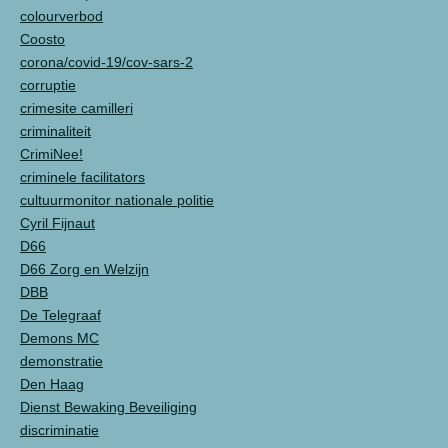
colourverbod
Coosto
corona/covid-19/cov-sars-2
corruptie
crimesite camilleri
criminaliteit
CrimiNee!
criminele facilitators
cultuurmonitor nationale politie
Cyril Fijnaut
D66
D66 Zorg en Welzijn
DBB
De Telegraaf
Demons MC
demonstratie
Den Haag
Dienst Bewaking Beveiliging
discriminatie