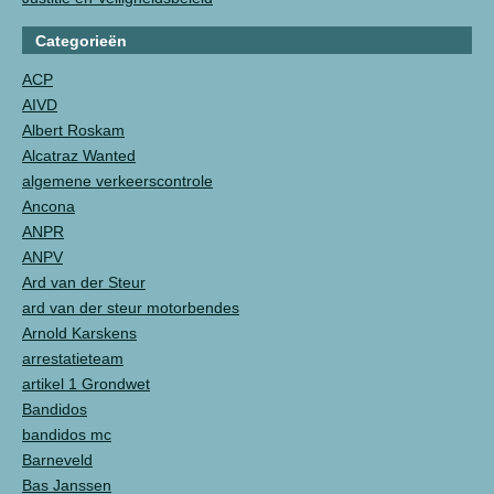
Categorieën
ACP
AIVD
Albert Roskam
Alcatraz Wanted
algemene verkeerscontrole
Ancona
ANPR
ANPV
Ard van der Steur
ard van der steur motorbendes
Arnold Karskens
arrestatieteam
artikel 1 Grondwet
Bandidos
bandidos mc
Barneveld
Bas Janssen