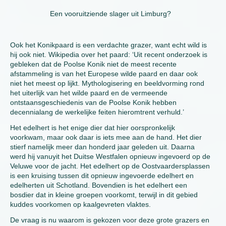
Een vooruitziende slager uit Limburg?
Ook het Konikpaard is een verdachte grazer, want echt wild is
hij ook niet. Wikipedia over het paard: ‘Uit recent onderzoek is
gebleken dat de Poolse Konik niet de meest recente
afstammeling is van het Europese wilde paard en daar ook
niet het meest op lijkt. Mythologisering en beeldvorming rond
het uiterlijk van het wilde paard en de vermeende
ontstaansgeschiedenis van de Poolse Konik hebben
decennialang de werkelijke feiten hieromtrent verhuld.’
Het edelhert is het enige dier dat hier oorspronkelijk
voorkwam, maar ook daar is iets mee aan de hand. Het dier
stierf namelijk meer dan honderd jaar geleden uit. Daarna
werd hij vanuyit het Duitse Westfalen opnieuw ingevoerd op de
Veluwe voor de jacht. Het edelhert op de Oostvaardersplassen
is een kruising tussen dit opnieuw ingevoerde edelhert en
edelherten uit Schotland. Bovendien is het edelhert een
bosdier dat in kleine groepen voorkomt, terwijl in dit gebied
kuddes voorkomen op kaalgevreten vlaktes.
De vraag is nu waarom is gekozen voor deze grote grazers en