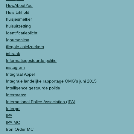
HowAboutYou
Huis Eikhold
huisjesmelker
huisuitzetting
Identificatieplicht
Igoumenitsa
illegale asielzoekers
inbraak
Informatiegestuurde politie
instagram
Integraal Appel
Integrale landelijke rapportage OMG’s juni 2015
Intelligence gestuurde politie
Intermetzo
International Police Association (IPA)
Interpol
IPA
IPA MC
Iron Order MC