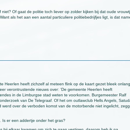
niet? Of gaat de politie toch liever op zolder kijken bij dat oude vrouwt
ant als het aan een aantal particuliere politiebedrijfjes ligt, is dat name
erlen heeft zichzelf al meteen flink op de kaart gezet bleek onlang
zeer verontrustende nieuws over: ‘De gemeente Heerlen heeft
endes in de Limburgse stad weten te voorkomen. Burgemeester Ralf
uit onderzoek van De Telegraaf. Of het om outlawclub Hells Angels, Satu
 werd over de verboden komst van de motorbende niet ingelicht, zeg
 Is er een addertje onder het gras?
s bij elkaar kwamen om zich te gaan vestigen, daarom heb ik na