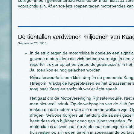
college. In een gemeenteraad waar de SP maar liefst 11 zet
voorzichtig zijn. Af en toe iets roepen tegen motorbendes ka
De tientallen verdwenen miljoenen van Kaa
September 25, 2015
In de strijd tegen de motorclubs is opnieuw een signifi
gewone motorrijders die zich hebben verenigd in een v
reporter trok er op uit en vertoefde geamuseerd in het
Ja, toen kon er nog gelachen worden.
Rijnsaterwoude is een klein dorp in de gemeente Kaa
Hillegom. Vlakbij de Kagerplassen en het Braassemerme
toog naar Kaag en zocht uit wat er écht speelt.
Het gaat om de Motorvereniging Rijnsaterwoude. Niet 
men niet veel indruk. Op de webpagina van de club (mv-
maken en dat motoren van alle merken welkom zijn. Op
dragen. Gewone burgers uit het dorp die samen gezellig 
heeft deze club blijkbaar geen geruisloos verleden. E
motorclub is al twee jaar op zoek naar een eigen clubh
huisvesten op zijn eigen terrein in zogenaamde portac