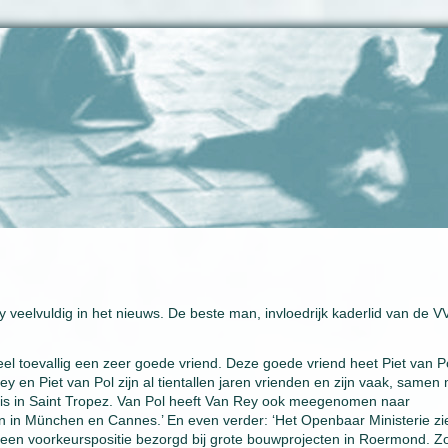
eelvuldig in het nieuws. De beste man, invloedrijk kaderlid van de V
eel toevallig een zeer goede vriend. Deze goede vriend heet Piet van P
y en Piet van Pol zijn al tientallen jaren vrienden en zijn vaak, samen
uis in Saint Tropez. Van Pol heeft Van Rey ook meegenomen naar
n in München en Cannes.’ En even verder: ‘Het Openbaar Ministerie zi
nd een voorkeurspositie bezorgd bij grote bouwprojecten in Roermond. Z