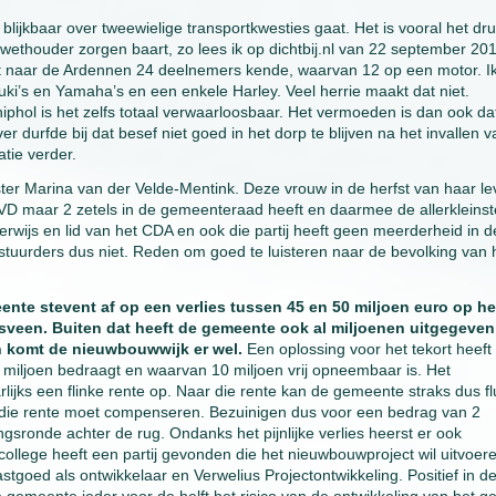
lijkbaar over tweewielige transportkwesties gaat. Het is vooral het dr
ethouder zorgen baart, zo lees ik op dichtbij.nl van 22 september 201
rit naar de Ardennen 24 deelnemers kende, waarvan 12 op een motor. Ik
ki’s en Yamaha’s en een enkele Harley. Veel herrie maakt dat niet.
phol is het zelfs totaal verwaarloosbaar. Het vermoeden is dan ook da
durfde bij dat besef niet goed in het dorp te blijven na het invallen v
atie verder.
 Marina van der Velde-Mentink. Deze vrouw in de herfst van haar le
VD maar 2 zetels in de gemeenteraad heeft en daarmee de allerkleinst
erwijs en lid van het CDA en ook die partij heeft geen meerderheid in d
tuurders dus niet. Reden om goed te luisteren naar de bevolking van 
nte stevent af op een verlies tussen 45 en 50 miljoen euro op he
veen. Buiten dat heeft de gemeente ook al miljoenen uitgegeven
ch komt de nieuwbouwwijk er wel.
Een oplossing voor het tekort heeft
 miljoen bedraagt en waarvan 10 miljoen vrij opneembaar is. Het
lijks een flinke rente op. Naar die rente kan de gemeente straks dus fl
 die rente moet compenseren. Bezuinigen dus voor een bedrag van 2
gsronde achter de rug. Ondanks het pijnlijke verlies heerst er ook
ollege heeft een partij gevonden die het nieuwbouwproject wil uitvoer
goed als ontwikkelaar en Verwelius Projectontwikkeling. Positief in d