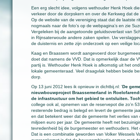
Een erg slecht idee, volgens wethouder Henk Hoek die b
verkeer door de dorpskern en over de Kerkweg dat de w
Op de website van de vereniging staat dat de laatste 
nogmaals naar de foto’s op de webpagina’s en zie Suzu
Vergeleken bij de aangetoonde geluidsoverlast van Schi
in Rijnsaterwoude andere zaken spelen. Uw verslaggever 
de duisternis en zette zijn onderzoek op een veilige loc
Kaag en Braassem wordt aangevoerd door burgemeester
doet dat namens de VVD. Dat is opmerkelijk daar de V
partij is. Wethouder Henk Hoek is afkomstig uit het ond
lokale gemeenteraad. Veel draagvlak hebben beide bes
dorp.
Op 13 juni 2012 lees ik opnieuw in dichtbij.nl: ‘
De gemee
nieuwbouwproject Braassemerland in Roelofarends
de infrastructuur om het gebied te ontsluiten. To
college ook al, opnemen van de reservepot die zo’n 53
resterende bedrag is belegd en levert de gemeente jaar
en dat betekent weer dat de gemeente het verlies van
miljoen euro per jaar. De gemeente heeft net bezuinigin
tevredenheid bij de burgemeester en wethouders. Het c
Dat is een combinatie geworden van Volker Wessels Vast