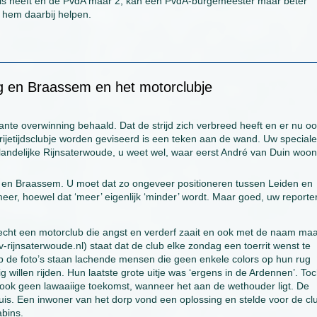
els heeft en de PvdA maar 2, kan een PvdA-burgemeester maar beter
n hem daarbij helpen.
g en Braassem en het motorclubje
cante overwinning behaald. Dat de strijd zich verbreed heeft en er nu o
rijetijdsclubje worden geviseerd is een teken aan de wand. Uw speciale
 landelijke Rijnsaterwoude, u weet wel, waar eerst André van Duin woo
g en Braassem. U moet dat zo ongeveer positioneren tussen Leiden en
er, hoewel dat ‘meer’ eigenlijk ‘minder’ wordt. Maar goed, uw reporte
echt een motorclub die angst en verderf zaait en ook met de naam maa
rijnsaterwoude.nl) staat dat de club elke zondag een toerrit wenst te
 de foto’s staan lachende mensen die geen enkele colors op hun rug
willen rijden. Hun laatste grote uitje was ‘ergens in de Ardennen’. To
n ook geen lawaaiige toekomst, wanneer het aan de wethouder ligt. De
uis. Een inwoner van het dorp vond een oplossing en stelde voor de cl
abins.