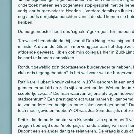
onderzoek meteen een zogeheten stop-gesprek met de beheer
vorig jaar burgervader in Heerlen. ,,Verdere details ga ik ni
nog steeds dergelijke berichten vanuit de stad komen die betr
hebben.’
De burgemeester heeft dus ‘signalen’ gekregen. En meteen di
‘Krewinkel benadrukt dat hij ,,vanuit Den Haag te weinig hand
minister Ard van der Steur in mei vorig jaar aan het diepe z
afdoende geweest. ,,Ik en ook mijn collega’s hier in Zuid-
keihard te kunnen aanpakken.’
Ronduit geweldig zo’n doortastende burgervader te hebben.
club er is tegengehouden? Is het wel waar wat de burgervade
Ralf Karel Hubert Krewinkel werd in 1974 geboren in een and
gemeenteraadslid en zelfs vijf jaar wethouder. Wethouder i
sceptertje zwaait? Die man waarvan wij ons afvragen hoeveel g
stadscentrum? Een prestigeproject waar namen bij genoemd w
tal van andere een beetje kromme zaken werd genoemd? Dupo
toch meer geweten hebben? Of was Jos Som destijds net zo 
Feit is dat de oude mentor van Krewinkel zijn sporen heeft ve
zeggen bedreigd door ‘motorjasjes’ na de sluiting van een ho
Dupont een en ander danig te relativeren. De vraag is dus of 