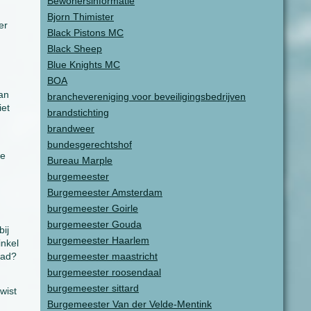
Bewonersinformatie
Bjorn Thimister
er
Black Pistons MC
Black Sheep
Blue Knights MC
BOA
van
branchevereniging voor beveiligingsbedrijven
iet
brandstichting
brandweer
bundesgerechtshof
ke
Bureau Marple
burgemeester
Burgemeester Amsterdam
burgemeester Goirle
burgemeester Gouda
ij
burgemeester Haarlem
inkel
aad?
burgemeester maastricht
burgemeester roosendaal
burgemeester sittard
wist
Burgemeester Van der Velde-Mentink