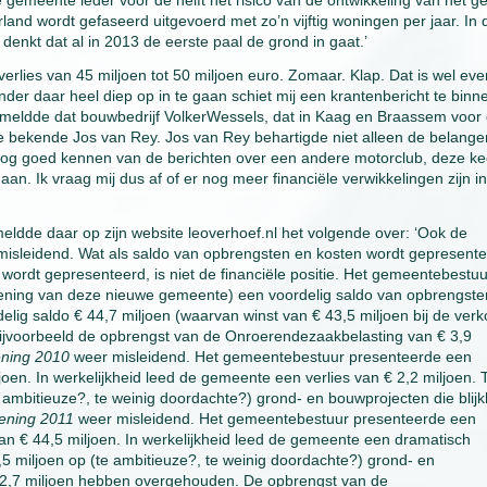
emeente ieder voor de helft het risico van de ontwikkeling van het g
land wordt gefaseerd uitgevoerd met zo’n vijftig woningen per jaar. In 
nkt dat al in 2013 de eerste paal de grond in gaat.’
erlies van 45 miljoen tot 50 miljoen euro. Zomaar. Klap. Dat is wel eve
der daar heel diep op in te gaan schiet mij een krantenbericht te binn
rmeldde dat bouwbedrijf VolkerWessels, dat in Kaag en Braassem voor
 bekende Jos van Rey. Jos van Rey behartigde niet alleen de belange
 nog goed kennen van de berichten over een andere motorclub, deze ke
aan. Ik vraag mij dus af of er nog meer financiële verwikkelingen zijn in
ldde daar op zijn website leoverhoef.nl het volgende over: ‘Ook de
isleidend. Wat als saldo van opbrengsten en kosten wordt gepresente
tie wordt gepresenteerd, is niet de financiële positie. Het gemeentebestuu
kening van deze nieuwe gemeente) een voordelig saldo van opbrengste
delig saldo € 44,7 miljoen (waarvan winst van € 43,5 miljoen bij de ver
jvoorbeeld de opbrengst van de Onroerendezaakbelasting van € 3,9
ening 2010
weer misleidend. Het gemeentebestuur presenteerde een
oen. In werkelijkheid leed de gemeente een verlies van € 2,2 miljoen. 
e ambitieuze?, te weinig doordachte?) grond- en bouwprojecten die blij
kening 2011
weer misleidend. Het gemeentebestuur presenteerde een
n € 44,5 miljoen. In werkelijkheid leed de gemeente een dramatisch
5,5 miljoen op (te ambitieuze?, te weinig doordachte?) grond- en
€ 2,7 miljoen hebben overgehouden. De opbrengst van de