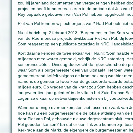
zou hij jarenlang documenten van vergaderingen hebben door
projecten heeft kunnen realiseren in de periode dat Jos va
Rey bepaalde gebouwen van Van Pol hebben opgekocht, nota
Piet van Pol kennen wij toch ergens van? Had Piet ook niet e
Nu.nl bericht op 2 februari 2013: ‘Burgemeester Jos Som van
van de Roermondse projectontwikkelaar Piet van Pol. Bij toev
Som reageert op een publicatie zaterdag in NRC Handelsblad
Kort daarna kenden de twee elkaar wel. Nu.nl: ‘Som haalde 
miljoenen mee waren gemoeid, schrijft de NRC zaterdag. Het 
seniorensociëteit. Dinsdag doorzocht de rijksrecherche de 
waar Som als burgemeester deel van uitmaakt, liet toen wete
gemeenteraad twijfelt volgens de krant ook nog wat hier mee
namens de gemeente twee keer de getaxeerde waarde betaal
miljoen euro. Op vragen van de krant zou Som hebben geschrev
‘ongeveer tien jaar geleden’ in de villa in het Zuid-Franse 
zagen ze elkaar op netwerkbijeenkomsten en bij voetbalweds
Wanneer u enige overeenkomsten ziet tussen de zaak van J
hoe kan nu een burgemeester die de lokale afdeling van de He
door Piet van Pol, gebouwde nieuwe dorpscentrum sluit, corr
Pol geboden kansen? En dat er een link zou kunnen zijn tuss
Kerkrade aan de Markt, de eigengereide burgemeester en het