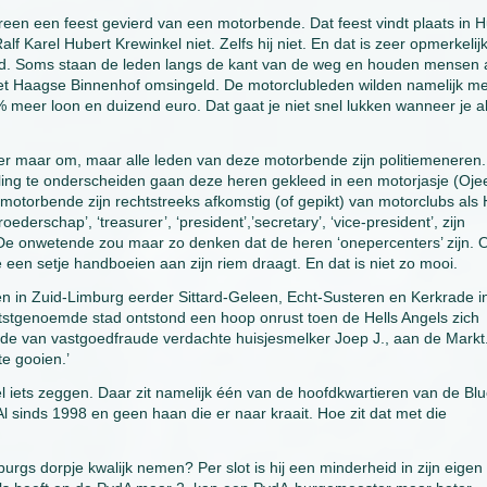
ereen een feest gevierd van een motorbende. Dat feest vindt plaats in H
f Karel Hubert Krewinkel niet. Zelfs hij niet. En dat is zeer opmerkelij
d. Soms staan de leden langs de kant van de weg en houden mensen 
 het Haagse Binnenhof omsingeld. De motorclubleden wilden namelijk m
 meer loon en duizend euro. Dat gaat je niet snel lukken wanneer je a
 er maar om, maar alle leden van deze motorbende zijn politiemeneren.
ling te onderscheiden gaan deze heren gekleed in een motorjasje (Oje
torbende zijn rechtstreeks afkomstig (of gepikt) van motorclubs als 
ederschap’, ‘treasurer’, ‘president’,’secretary’, ‘vice-president’, zijn
. De onwetende zou maar zo denken dat de heren ‘onepercenters’ zijn. 
e een setje handboeien aan zijn riem draagt. En dat is niet zo mooi.
n in Zuid-Limburg eerder Sittard-Geleen, Echt-Susteren en Kerkrade i
stgenoemde stad ontstond een hoop onrust toen de Hells Angels zich
de van vastgoedfraude verdachte huisjesmelker Joep J., aan de Markt
te gooien.’
el iets zeggen. Daar zit namelijk één van de hoofdkwartieren van de Bl
Al sinds 1998 en geen haan die er naar kraait. Hoe zit dat met die
gs dorpje kwalijk nemen? Per slot is hij een minderheid in zijn eigen