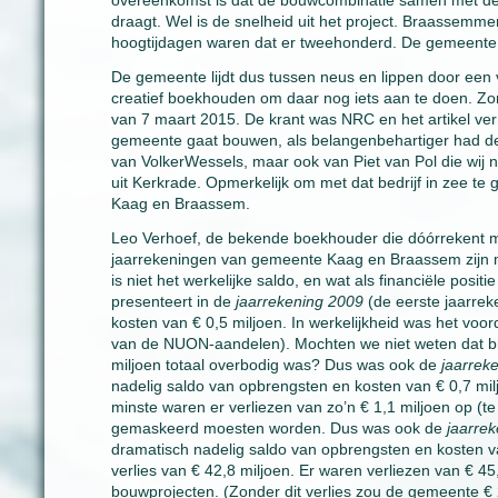
overeenkomst is dat de bouwcombinatie samen met de g
draagt. Wel is de snelheid uit het project. Braassemmer
hoogtijdagen waren dat er tweehonderd. De gemeente de
De gemeente lijdt dus tussen neus en lippen door een v
creatief boekhouden om daar nog iets aan te doen. Zon
van 7 maart 2015. De krant was NRC en het artikel ve
gemeente gaat bouwen, als belangenbehartiger had de
van VolkerWessels, maar ook van Piet van Pol die wij
uit Kerkrade. Opmerkelijk om met dat bedrijf in zee te g
Kaag en Braassem.
Leo Verhoef, de bekende boekhouder die dóórrekent me
jaarrekeningen van gemeente Kaag en Braassem zijn m
is niet het werkelijke saldo, en wat als financiële posi
presenteert in de
jaarrekening 2009
(de eerste jaarre
kosten van € 0,5 miljoen. In werkelijkheid was het voor
van de NUON-aandelen). Mochten we niet weten dat bi
miljoen totaal overbodig was? Dus was ook de
jaarrek
nadelig saldo van opbrengsten en kosten van € 0,7 milj
minste waren er verliezen van zo’n € 1,1 miljoen op (t
gemaskeerd moesten worden. Dus was ook de
jaarre
dramatisch nadelig saldo van opbrengsten en kosten va
verlies van € 42,8 miljoen. Er waren verliezen van € 4
bouwprojecten. (Zonder dit verlies zou de gemeente 