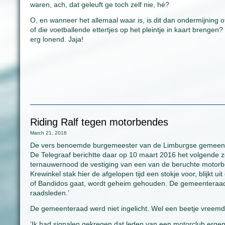
waren, ach, dat geleuft ge toch zelf nie, hé?
O, en wanneer het allemaal waar is, is dit dan ondermijning of 
of die voetballende ettertjes op het pleintje in kaart brengen? W
erg lonend. Jaja!
Riding Ralf tegen motorbendes
March 21, 2016
De vers benoemde burgemeester van de Limburgse gemeente He
De Telegraaf berichtte daar op 10 maart 2016 het volgende 
ternauwernood de vestiging van een van de beruchte motorb
Krewinkel stak hier de afgelopen tijd een stokje voor, blijkt 
of Bandidos gaat, wordt geheim gehouden. De gemeenteraad
raadsleden.’
De gemeenteraad werd niet ingelicht. Wel een beetje vreemd.
‘Ik had signalen gekregen dat leden van een motorclub ergen