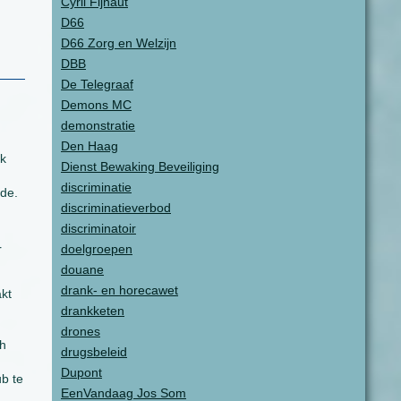
Cyril Fijnaut
D66
D66 Zorg en Welzijn
DBB
De Telegraaf
Demons MC
demonstratie
Den Haag
ok
Dienst Bewaking Beveiliging
discriminatie
nde.
discriminatieverbod
discriminatoir
r
doelgroepen
douane
drank- en horecawet
kt
drankketen
drones
ch
drugsbeleid
Dupont
ub te
EenVandaag Jos Som