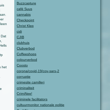
Buzzcapture
uis
café Suus
k
aan.
cannabis
eer
Checkpoint
lleen
Christ Klep
cidi
 Dat
CJIB
e,
clubhuis
Hells
Clubverbod
Coffeeshops
Op
colourverbod
Coosto
n het
corona/covid-19/cov-sars-2
.
corruptie
crimesite camilleri
criminaliteit
ue
CrimiNee!
criminele facilitators
cultuurmonitor nationale politie