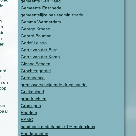
ebied
gemeente Den Haag
de
Gemeente Enschede
gemeentelijke basisadministratie
n
Gemma Warmerdam
en
George Kroese
 de
Gerard Bouman
n
Gerlof Leistra
er
Gerrit van der Burg
Gerrit van der Kamp
Glenne Schoen
erd,
Grachtengordel
r
Greenpeace
n en
grensoverschrijdende drugshandel
koop
Griekenland
grondrechten
Ten
Groningen
kbaar
Haarlem
HAMC
handboek nederlandse 1%-motorclubs
Handgranaten