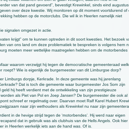
der van dat pand gevoerd”, bevestigt Krewinkel, sinds eind augustus
et geven over deze kwestie. Wij monitoren op dit moment voortdurend of 
ekking hebben op de motorclubs. Die wil ik in Heerlen namelijk niet
e signalen omgezet in actie.
vaten krijgt” om te kunnen optreden in dit soort kwesties. Het bezoek 
uiden van ons land om deze problematiek te bespreken is volgens hem n
Limburg moeten meer wettelijke maatregelen hebben om de motorbendes
 Maar waarom verzwijgt hij tegen de democratische gemeenteraad wel
r roept? Wie is eigenlijk de burgemeester van dit Limburgse dorp?
er Limburgs dorpje, Kerkrade. In deze gemeente was hij jarenlang
n Kerkrade? Dat is toch die gemeente waar burgemeester Jos Som zijn
eld hij heeft verdient met de ontwikkeling van zijn prestigieuze
orden als Piet van Pol en Joep Jansen? De burgemeester die ook al b
nt schreef er regelmatig over. Daarvan moet Ralf Karel Hubert Krew
zwijgzaam naar zijn wethouders als Krewinkel nu naar zijn gemeenter
rdient in de hevige strijd tegen de ‘motorbendes’. Hij werd naar eigen
recapand dat in gebruik was als clubhuis van de Hells Angels. Ook hier 
er in Heerlen werkelijk iets aan de hand was. Of is.