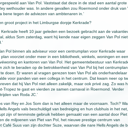
gespeeld aan Van Pol. Vaststaat dat deze in de stad een aantal grote
n Rey wethouder was. In andere gevallen zou Roermond onder druk van
 bene tegen de adviezen van ambtenaren in.’
en groot project in het Limburgse dorpje Kerkrade?
 Kerkrade heeft 10 jaar geleden een bezoek gebracht aan de vakantiev
al, aldus Som zaterdag, want hij kende naar eigen zeggen Van Pol niet
.’
Van Pol binnen als adviseur voor een centrumplan voor Kerkrade waar
plan voorziet onder meer in een bibliotheek, winkels, woningen en ee
privéwoning en kantoren van Van Pol. Het gemeentebestuur van Kerkrad
n zich te beraden op de betrokkenheid van Van Pol bij het centrumplan
 te doen. Er waren al vragen gerezen toen Van Pol als onderhandelaar
de voor panden van een collega in het centrum. Dat kwam neer op tw
en dat hij Van Pol niet alleen zakelijk, maar ook privé zag. Zo was hi
Saint-Tropez te gast en vierden ze samen carnaval in Roermond. Verder
trijden van Roda JC.’
os van Rey en Jos Som dan is het alleen maar de voornaam. Toch? Wa
lls Angels vals beschuldigd van bedreiging en hun clubhuis in het net,
upt zijn of tenminste gebruik hebben gemaakt van een aantal door Piet
en de miljoenen van Piet van Pol, het nieuwe prestige centrum van
 Café Suus van zijn dochter Suze, waarvan die nare Hells Angels de 