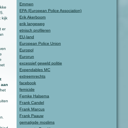
Emmen
ukke
EPA (European Police Association)
5.
Erik Akerboom
 kijk
erik langeweg
t er
etnisch profileren
an
EU-land
European Police Union
ven
Europol
e
Eurorun
e
excessief geweld politie
het
Expendables MC
extreemrechts
t
facebook
 aan
femicide
 het
Femke Halsema
uiten
Frank Candel
Frank Marcus
Frank Paauw
en.
gematigde moslims
e