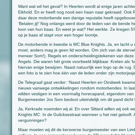
Want wat wil het geval? In Heerlen wordt al enige jaren acht
Eikhold. En er heeft nog nooit een haan naar gekraaid. Ook Ral
daar deze motorbende een danige reputatie heeft opgebouw
‘Betalen jij!’ Nog onlangs werd door de leden van de bende
loon van hun baas. En weet je wat? Het werkte. Ze kregen 5%
op je baas af stapt voor een hoger loontje.
De motorbende in kwestie is MC Blue Knights. Ja, en lacht u
moet, anders mag je geen lid worden. Om zich van de sterve
meneer Som!). Regels en onderscheidingstekenen van deze mo
Angels. Die waren hét grote voorbeeld blijkbaar. Kreten als ‘bro
hiervan enige bewijzen. Naast natuurlijk een logo op de rug
een foto is te zien hoe één van de leden onder zijn motorjasj
De Telegraaf gaat verder: ‘Naast Heerlen en Oirsbeek kwame
nieuws vanwege ontwikkelingen rondom motorbendes. In laat
wilden vestigen in een voormalig horecapand, eigendom van 
Burgemeester Jos Som besloot uiteindelijk om dit pand dicht 
Ja, Kerkrade noemden wij al. En over Sittard willen wij ook w
Knights MC. In de Gulicksestraat wanneer u het niet gelooft. 
vergunningen?
Maar moeten wij dit de kersverse burgemeester van een Limbur