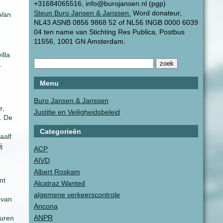
+31684065516, info@burojansen.nl (pgp)
Steun Buro Jansen & Janssen.
Word donateur,
 Van
NL43 ASNB 0856 9868 52 of NL56 INGB 0000 6039
04 ten name van Stichting Res Publica, Postbus
11556, 1001 GN Amsterdam.
illa
.
Menu
n
Buro Jansen & Janssen
e,
Justitie en Veiligheidsbeleid
. De
Categorieën
aalf
j
ACP
AIVD
Albert Roskam
nt
Alcatraz Wanted
algemene verkeerscontrole
 van
Ancona
ANPR
buren