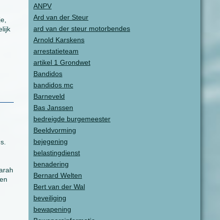
ANPV
Ard van der Steur
je,
ard van der steur motorbendes
lijk
Arnold Karskens
arrestatieteam
artikel 1 Grondwet
Bandidos
bandidos mc
Barneveld
Bas Janssen
bedreigde burgemeester
Beeldvorming
bejegening
s.
belastingdienst
benadering
darah
Bernard Welten
gen
Bert van der Wal
beveiliging
bewapening