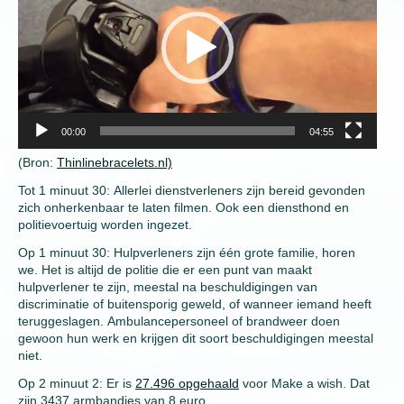
00:00
04:55
(Bron:
Thinlinebracelets.nl)
Tot 1 minuut 30: Allerlei dienstverleners zijn bereid gevonden
zich onherkenbaar te laten filmen. Ook een diensthond en
politievoertuig worden ingezet.
Op 1 minuut 30: Hulpverleners zijn één grote familie, horen
we. Het is altijd de politie die er een punt van maakt
hulpverlener te zijn, meestal na beschuldigingen van
discriminatie of buitensporig geweld, of wanneer iemand heeft
teruggeslagen. Ambulancepersoneel of brandweer doen
gewoon hun werk en krijgen dit soort beschuldigingen meestal
niet.
Op 2 minuut 2: Er is
27.496 opgehaald
voor Make a wish. Dat
zijn 3437 armbandjes van 8 euro.