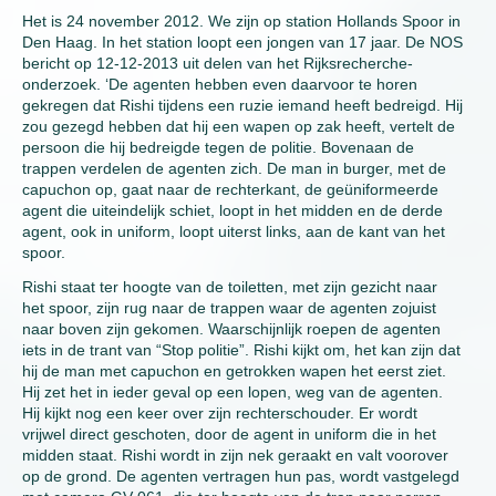
Het is 24 november 2012. We zijn op station Hollands Spoor in
Den Haag. In het station loopt een jongen van 17 jaar. De NOS
bericht op 12-12-2013 uit delen van het Rijksrecherche-
onderzoek. ‘De agenten hebben even daarvoor te horen
gekregen dat Rishi tijdens een ruzie iemand heeft bedreigd. Hij
zou gezegd hebben dat hij een wapen op zak heeft, vertelt de
persoon die hij bedreigde tegen de politie. Bovenaan de
trappen verdelen de agenten zich. De man in burger, met de
capuchon op, gaat naar de rechterkant, de geüniformeerde
agent die uiteindelijk schiet, loopt in het midden en de derde
agent, ook in uniform, loopt uiterst links, aan de kant van het
spoor.
Rishi staat ter hoogte van de toiletten, met zijn gezicht naar
het spoor, zijn rug naar de trappen waar de agenten zojuist
naar boven zijn gekomen. Waarschijnlijk roepen de agenten
iets in de trant van “Stop politie”. Rishi kijkt om, het kan zijn dat
hij de man met capuchon en getrokken wapen het eerst ziet.
Hij zet het in ieder geval op een lopen, weg van de agenten.
Hij kijkt nog een keer over zijn rechterschouder. Er wordt
vrijwel direct geschoten, door de agent in uniform die in het
midden staat. Rishi wordt in zijn nek geraakt en valt voorover
op de grond. De agenten vertragen hun pas, wordt vastgelegd