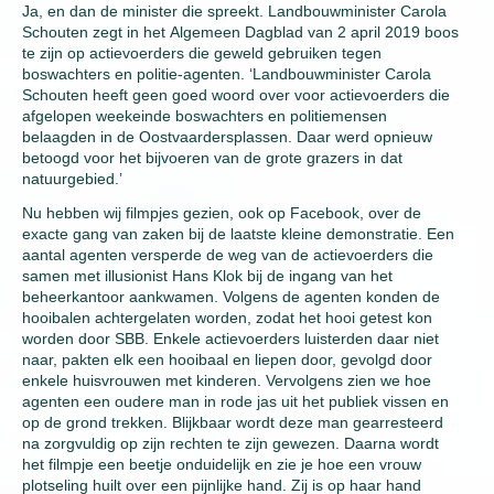
Ja, en dan de minister die spreekt. Landbouwminister Carola
Schouten zegt in het Algemeen Dagblad van 2 april 2019 boos
te zijn op actievoerders die geweld gebruiken tegen
boswachters en politie-agenten. ‘Landbouwminister Carola
Schouten heeft geen goed woord over voor actievoerders die
afgelopen weekeinde boswachters en politiemensen
belaagden in de Oostvaardersplassen. Daar werd opnieuw
betoogd voor het bijvoeren van de grote grazers in dat
natuurgebied.’
Nu hebben wij filmpjes gezien, ook op Facebook, over de
exacte gang van zaken bij de laatste kleine demonstratie. Een
aantal agenten versperde de weg van de actievoerders die
samen met illusionist Hans Klok bij de ingang van het
beheerkantoor aankwamen. Volgens de agenten konden de
hooibalen achtergelaten worden, zodat het hooi getest kon
worden door SBB. Enkele actievoerders luisterden daar niet
naar, pakten elk een hooibaal en liepen door, gevolgd door
enkele huisvrouwen met kinderen. Vervolgens zien we hoe
agenten een oudere man in rode jas uit het publiek vissen en
op de grond trekken. Blijkbaar wordt deze man gearresteerd
na zorgvuldig op zijn rechten te zijn gewezen. Daarna wordt
het filmpje een beetje onduidelijk en zie je hoe een vrouw
plotseling huilt over een pijnlijke hand. Zij is op haar hand