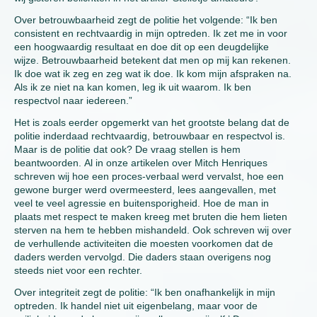
Over betrouwbaarheid zegt de politie het volgende: “Ik ben
consistent en rechtvaardig in mijn optreden. Ik zet me in voor
een hoogwaardig resultaat en doe dit op een deugdelijke
wijze. Betrouwbaarheid betekent dat men op mij kan rekenen.
Ik doe wat ik zeg en zeg wat ik doe. Ik kom mijn afspraken na.
Als ik ze niet na kan komen, leg ik uit waarom. Ik ben
respectvol naar iedereen.”
Het is zoals eerder opgemerkt van het grootste belang dat de
politie inderdaad rechtvaardig, betrouwbaar en respectvol is.
Maar is de politie dat ook? De vraag stellen is hem
beantwoorden. Al in onze artikelen over Mitch Henriques
schreven wij hoe een proces-verbaal werd vervalst, hoe een
gewone burger werd overmeesterd, lees aangevallen, met
veel te veel agressie en buitensporigheid. Hoe de man in
plaats met respect te maken kreeg met bruten die hem lieten
sterven na hem te hebben mishandeld. Ook schreven wij over
de verhullende activiteiten die moesten voorkomen dat de
daders werden vervolgd. Die daders staan overigens nog
steeds niet voor een rechter.
Over integriteit zegt de politie: “Ik ben onafhankelijk in mijn
optreden. Ik handel niet uit eigenbelang, maar voor de