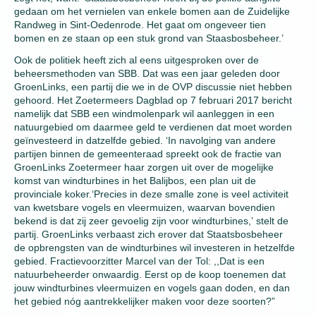
gedaan om het vernielen van enkele bomen aan de Zuidelijke
Randweg in Sint-Oedenrode. Het gaat om ongeveer tien
bomen en ze staan op een stuk grond van Staasbosbeheer.’
Ook de politiek heeft zich al eens uitgesproken over de
beheersmethoden van SBB. Dat was een jaar geleden door
GroenLinks, een partij die we in de OVP discussie niet hebben
gehoord. Het Zoetermeers Dagblad op 7 februari 2017 bericht
namelijk dat SBB een windmolenpark wil aanleggen in een
natuurgebied om daarmee geld te verdienen dat moet worden
geïnvesteerd in datzelfde gebied. ‘In navolging van andere
partijen binnen de gemeenteraad spreekt ook de fractie van
GroenLinks Zoetermeer haar zorgen uit over de mogelijke
komst van windturbines in het Balijbos, een plan uit de
provinciale koker.‘Precies in deze smalle zone is veel activiteit
van kwetsbare vogels en vleermuizen, waarvan bovendien
bekend is dat zij zeer gevoelig zijn voor windturbines,’ stelt de
partij. GroenLinks verbaast zich erover dat Staatsbosbeheer
de opbrengsten van de windturbines wil investeren in hetzelfde
gebied. Fractievoorzitter Marcel van der Tol: ,,Dat is een
natuurbeheerder onwaardig. Eerst op de koop toenemen dat
jouw windturbines vleermuizen en vogels gaan doden, en dan
het gebied nóg aantrekkelijker maken voor deze soorten?”