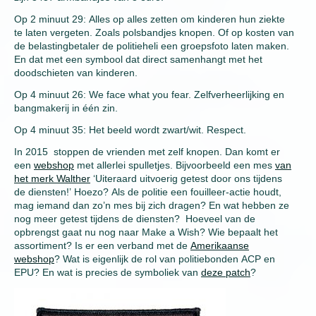
Op 2 minuut 29: Alles op alles zetten om kinderen hun ziekte
te laten vergeten. Zoals polsbandjes knopen. Of op kosten van
de belastingbetaler de politieheli een groepsfoto laten maken.
En dat met een symbool dat direct samenhangt met het
doodschieten van kinderen.
Op 4 minuut 26: We face what you fear. Zelfverheerlijking en
bangmakerij in één zin.
Op 4 minuut 35: Het beeld wordt zwart/wit. Respect.
In 2015 stoppen de vrienden met zelf knopen. Dan komt er
een
webshop
met allerlei spulletjes. Bijvoorbeeld een mes
van
het merk Walther
‘Uiteraard uitvoerig getest door ons tijdens
de diensten!’ Hoezo? Als de politie een fouilleer-actie houdt,
mag iemand dan zo’n mes bij zich dragen? En wat hebben ze
nog meer getest tijdens de diensten? Hoeveel van de
opbrengst gaat nu nog naar Make a Wish? Wie bepaalt het
assortiment? Is er een verband met de
Amerikaanse
webshop
? Wat is eigenlijk de rol van politiebonden ACP en
EPU? En wat is precies de symboliek van
deze patch
?