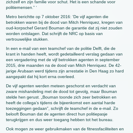
zichzelf en zijn familie voor schut. Het is een schande voor
politiemensen.” ‘
Metro berichtte op 7 oktober 2016: ‘De vijf agenten die
betrokken waren bij de dood van Mitch Henriquez, kregen van
oud-korpschef Gerard Bouman de garantie dat zij niet zouden
worden ontslagen. Dat schrijft de NRC op basis van
vertrouwelijke stukken.
In een e-mail van een teamchef van de politie Delft, die de
krant in handen heeft, wordt gedetailleerd verslag gedaan van
een vergadering met de vijf betrokken agenten in september
2015, drie maanden na de dood van Mitch Henriquez. De 42-
jarige Arubaan werd tijdens zijn arrestatie in Den Haag zo hard
aangepakt dat hij kort erna overleed.
De vijf agenten werden meteen geschorst en verdacht van
zware mishandeling met de dood tot gevolg, maar Bouman
stelde hen gerust. „Bouman toonde zich zeer betrokken en
heeft de collega’s tijdens de bijeenkomst een aantal harde
toezeggingen gedaan”, schrijft de teamchef in de e-mail. Zo
belooft Bouman dat de agenten direct hun politiepasje
terugkrijgen en dus weer toegang hebben tot het bureau.
Ook mogen ze weer gebruikmaken van de fitnessfaciliteiten en