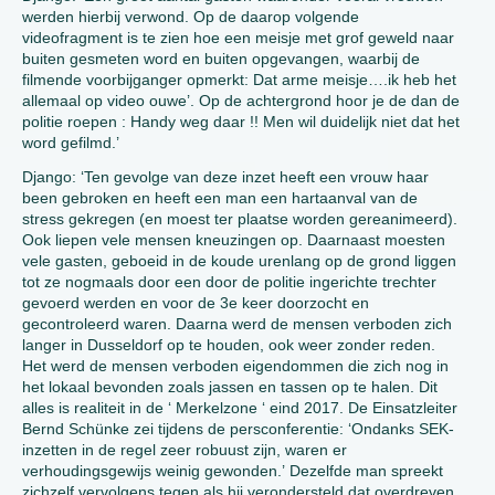
werden hierbij verwond. Op de daarop volgende
videofragment is te zien hoe een meisje met grof geweld naar
buiten gesmeten word en buiten opgevangen, waarbij de
filmende voorbijganger opmerkt: Dat arme meisje….ik heb het
allemaal op video ouwe’. Op de achtergrond hoor je de dan de
politie roepen : Handy weg daar !! Men wil duidelijk niet dat het
word gefilmd.’
Django: ‘Ten gevolge van deze inzet heeft een vrouw haar
been gebroken en heeft een man een hartaanval van de
stress gekregen (en moest ter plaatse worden gereanimeerd).
Ook liepen vele mensen kneuzingen op. Daarnaast moesten
vele gasten, geboeid in de koude urenlang op de grond liggen
tot ze nogmaals door een door de politie ingerichte trechter
gevoerd werden en voor de 3e keer doorzocht en
gecontroleerd waren. Daarna werd de mensen verboden zich
langer in Dusseldorf op te houden, ook weer zonder reden.
Het werd de mensen verboden eigendommen die zich nog in
het lokaal bevonden zoals jassen en tassen op te halen. Dit
alles is realiteit in de ‘ Merkelzone ‘ eind 2017. De Einsatzleiter
Bernd Schünke zei tijdens de persconferentie: ‘Ondanks SEK-
inzetten in de regel zeer robuust zijn, waren er
verhoudingsgewijs weinig gewonden.’ Dezelfde man spreekt
zichzelf vervolgens tegen als hij verondersteld dat overdreven