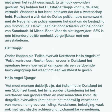
niet alleen het recht geschaadt. Er zijn ook gewonden
gevallen. Wij hebben het Duitstalige filmpje voor u, de lezer,
vertaald. Wanneer u het leest, betekent dat dat u wetenschap
hebt. Realiseert u zich dat de Duitse politie nauw samenwerkt
met de Nederlandse politie wanneer het gaat om de bestrijding
van motorclubs. Denkt u aan het doodschieten van de honden
van Satudarah-lid Michel Boer. Voor de niet ingewijden: SEK is
een bijzondere politie-eenheid, vergelijkbaar met een
arrestatieteam.
Het filmpje:
Onder koppen als ‘Politie overvalt Kerstfeest Hells Angels of
‘Poltie kontroleert Rocker feest ‘ ervoer in Duitsland het
openbare leven hoe het af kan lopen als een verdoemde
bevolkingsgroep het waagt om een kerstfeest te geven.
Hells Angel Django:
‘Het moet mensen duidelijk zijn, dat indien het in Duitsland tot
een SEK inzet komt, het bijna zonder uitzondering tot het
overtreden van grondrechten en mensenrechten komt. Bij
dergelike overvallen komt het tot het moedwillig verwonden
van mensen en grove vernieling. Vandalisme, belediging, vaak
ook met rascistische achtergrond. Lichamelijke vernedering,