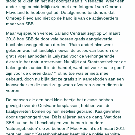
stond te kijken en het niet doorgaf aan zijn redactie. Weer een
ander zegt onmiddellijk ruzie met een fotograaf van Omroep
Flevoland te hebben gehad. De algemene tendens is dat
Omroep Flevoland niet op de hand is van de actievoerders
maar van SBB.
Maar wij speuren verder. Salland Centraal zegt op 14 maart
2018 hoe SBB de door vele boeren gratis aangeleverde
hooibalen weggeeft aan derden. ‘Ruim anderhalve week
geleden was het landelijk nieuws, de acties van boeren die
gratis voer aanboden in Lelystad voor de verhongerende
dieren in het natuurreservaat. Nu blijkt dat Staatsbosbeheer de
balen gratis aanbiedt in de handel, want het voer zou ‘te goed’
zijn voor de dieren daar.’ “Tot nu toe was er niets mee
gebeurd, doch nu blijkt dat ze gratis zijn aangeboden aan een
loonwerker en die moet ze gewoon afvoeren zonder dieren te
voeren.’
De mensen die een heel klein beetje het nieuws hebben
gevolgd over de Oostvaardersplassen, hebben vast de
kaalgevreten bomen op hun netvlies gebrand. Kaalgevreten
door uitgehongerd vee. Dit is al jaren aan de gang. Wat doet
SBB nu met het beschadigen van bomen in andere
‘natuurgebieden’ die ze beheert? MooiRooi.nl op 8 maart 2018
zegt het, want: ‘Staatsbosbeheer heeft bij de politie aangifte