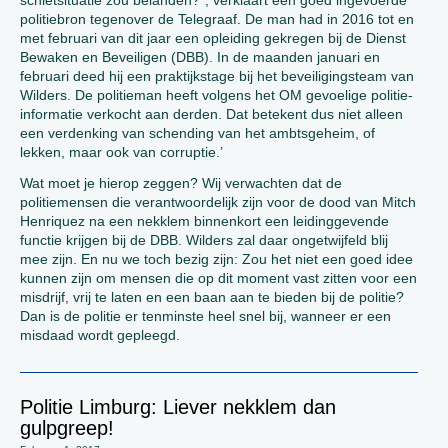
schietsituatie zou belanden?”, verklaart een goed ingevoerde
politiebron tegenover de Telegraaf. De man had in 2016 tot en
met februari van dit jaar een opleiding gekregen bij de Dienst
Bewaken en Beveiligen (DBB). In de maanden januari en
februari deed hij een praktijkstage bij het beveiligingsteam van
Wilders. De politieman heeft volgens het OM gevoelige politie-
informatie verkocht aan derden. Dat betekent dus niet alleen
een verdenking van schending van het ambtsgeheim, of
lekken, maar ook van corruptie.’
Wat moet je hierop zeggen? Wij verwachten dat de
politiemensen die verantwoordelijk zijn voor de dood van Mitch
Henriquez na een nekklem binnenkort een leidinggevende
functie krijgen bij de DBB. Wilders zal daar ongetwijfeld blij
mee zijn. En nu we toch bezig zijn: Zou het niet een goed idee
kunnen zijn om mensen die op dit moment vast zitten voor een
misdrijf, vrij te laten en een baan aan te bieden bij de politie?
Dan is de politie er tenminste heel snel bij, wanneer er een
misdaad wordt gepleegd.
Politie Limburg: Liever nekklem dan
gulpgreep!