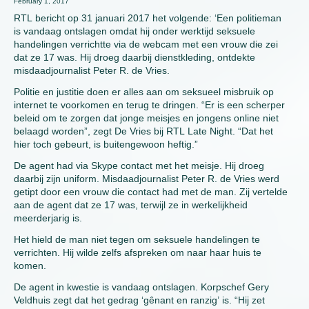
February 1, 2017
RTL bericht op 31 januari 2017 het volgende: ‘Een politieman
is vandaag ontslagen omdat hij onder werktijd seksuele
handelingen verrichtte via de webcam met een vrouw die zei
dat ze 17 was. Hij droeg daarbij dienstkleding, ontdekte
misdaadjournalist Peter R. de Vries.
Politie en justitie doen er alles aan om seksueel misbruik op
internet te voorkomen en terug te dringen. “Er is een scherper
beleid om te zorgen dat jonge meisjes en jongens online niet
belaagd worden”, zegt De Vries bij RTL Late Night. “Dat het
hier toch gebeurt, is buitengewoon heftig.”
De agent had via Skype contact met het meisje. Hij droeg
daarbij zijn uniform. Misdaadjournalist Peter R. de Vries werd
getipt door een vrouw die contact had met de man. Zij vertelde
aan de agent dat ze 17 was, terwijl ze in werkelijkheid
meerderjarig is.
Het hield de man niet tegen om seksuele handelingen te
verrichten. Hij wilde zelfs afspreken om naar haar huis te
komen.
De agent in kwestie is vandaag ontslagen. Korpschef Gery
Veldhuis zegt dat het gedrag ‘gênant en ranzig’ is. “Hij zet