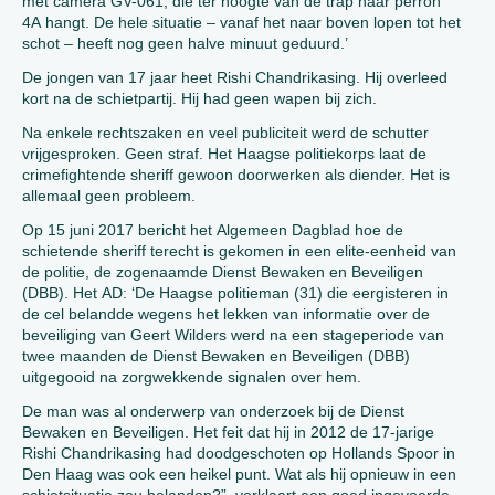
met camera GV-061, die ter hoogte van de trap naar perron
4A hangt. De hele situatie – vanaf het naar boven lopen tot het
schot – heeft nog geen halve minuut geduurd.’
De jongen van 17 jaar heet Rishi Chandrikasing. Hij overleed
kort na de schietpartij. Hij had geen wapen bij zich.
Na enkele rechtszaken en veel publiciteit werd de schutter
vrijgesproken. Geen straf. Het Haagse politiekorps laat de
crimefightende sheriff gewoon doorwerken als diender. Het is
allemaal geen probleem.
Op 15 juni 2017 bericht het Algemeen Dagblad hoe de
schietende sheriff terecht is gekomen in een elite-eenheid van
de politie, de zogenaamde Dienst Bewaken en Beveiligen
(DBB). Het AD: ‘De Haagse politieman (31) die eergisteren in
de cel belandde wegens het lekken van informatie over de
beveiliging van Geert Wilders werd na een stageperiode van
twee maanden de Dienst Bewaken en Beveiligen (DBB)
uitgegooid na zorgwekkende signalen over hem.
De man was al onderwerp van onderzoek bij de Dienst
Bewaken en Beveiligen. Het feit dat hij in 2012 de 17-jarige
Rishi Chandrikasing had doodgeschoten op Hollands Spoor in
Den Haag was ook een heikel punt. Wat als hij opnieuw in een