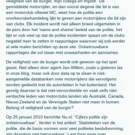
veiligheid van de burger, mijn collega en mijzelf.’ De
gemiddelde motorrijder, en dan vooral degene die lid is van
een motorclub oftewel MC, weet hoe de politie een
voorkeursbehandeling lijkt te geven aan motorrijders die lid zijn
van clubs. Elk incident wordt niet alleen breed uitgemeten in
de pers door het ‘name and shame’-beleid van de politie, het
lijkt er ook veel op dat de politie incidenten spaart om de clubs
negatief neer te zetten in rapportages waarover wij ook eerder
al vele malen berichtten op deze site. Onbetrouwbare
rapportages die vol staan met onwaarheden en aannames.
De veiligheid van de burger wordt ook gewoon op het spel
gezet. Niet alleen door agent Jan-Willem, zoals u gisteren las
in onze blog, maar ook door data op te slaan in niet-
aangemelde databanken over motorrijders die vervolgens
worden gedeeld met de autoriteiten in het buitenland. Het
gevolg daarvan is dat niet-veroordeelde en vaak zelfs niet-
verdachte leden van motorclubs landen als Australië, Canada,
Nieuw-Zeeland en de Verenigde Staten niet meer in komen.
Belang of veiligheid van de burger?
Op 26 januari 2010 berichtte Nu.nl: ”Cijfers politie zijn
onbetrouwbaar’. Verder in het artikel: ‘Statistieken van de
politie, die de basis vormen voor veel politieke besluitvorming,
zijn daardoor niet betrouwbaar.’ Laat daar eens over