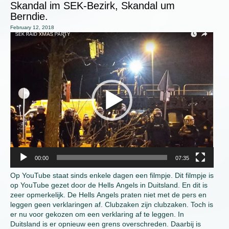
Skandal im SEK-Bezirk, Skandal um
Berndie.
February 12, 2018
Video
Player
00:00
07:35
Op YouTube staat sinds enkele dagen een filmpje. Dit filmpje is
op YouTube gezet door de Hells Angels in Duitsland. En dit is
zeer opmerkelijk. De Hells Angels praten niet met de pers en
leggen geen verklaringen af. Clubzaken zijn clubzaken. Toch is
er nu voor gekozen om een verklaring af te leggen. In
Duitsland is er opnieuw een grens overschreden. Daarbij is