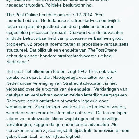
nagedacht worden. Politieke besluitvorming.
The Post Online berichtte ons op 7-12-2014: ‘Een
meerderheid van Nederlandse strafrechtadvocaten twijfelt
regelmatig aan de juistheid van door politieambtenaren
opgestelde processen-verbaal. Driekwart van de advocaten
vindt de betrouwbaarheid van processen-verbaal een groot
probleem. 62 procent noemt fouten in processen-verbaal zelfs
structureel. Dat blijkt uit een enquête van
ThePostOnline
gehouden onder honderd strafrechtadvocaten uit heel
Nederland.’
Het gaat niet alleen om fouten, zegt TPO. Er is ook vaak
sprake van opzet. ‘Bart Nooitgedagt, voorzitter van de
Nederlandse Vereniging van Strafrechtadvocaten, is niet
verbaasd over de uitkomst van de enquête. “Verklaringen van
getuigen en verdachten worden zelden letterlijk weergegeven.
Relevante delen ontbreken of worden ingevuld door
verbalisanten. Zij selecteren vaak wat zij zelf relevant vinden,
waardoor soms cruciale informatie ontbreekt. De fouten lopen
uiteen van onbewuste, kleine weglatingen tot moedwillige
vervalsingen, zeggen de ge-enquêteerde advocaten. Als
oorzaken noemen zij scoringsdrift, tijdsdruk, tunnelvisie en een
gebrek aan taal- en schrijfvaardigheid.’