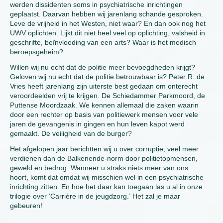
werden dissidenten soms in psychiatrische inrichtingen
geplaatst. Daarvan hebben wij jarenlang schande gesproken.
Leve de vrijheid in het Westen, niet waar? En dan ook nog het
UWV oplichten. Lijkt dit niet heel veel op oplichting, valsheid in
geschrifte, beïnvloeding van een arts? Waar is het medisch
beroepsgeheim?
Willen wij nu echt dat de politie meer bevoegdheden krijgt?
Geloven wij nu echt dat de politie betrouwbaar is? Peter R. de
Vries heeft jarenlang zijn uiterste best gedaan om onterecht
veroordeelden vrij te krijgen. De Schiedammer Parkmoord, de
Puttense Moordzaak. We kennen allemaal die zaken waarin
door een rechter op basis van politiewerk mensen voor vele
jaren de gevangenis in gingen en hun leven kapot werd
gemaakt. De veiligheid van de burger?
Het afgelopen jaar berichtten wij u over corruptie, veel meer
verdienen dan de Balkenende-norm door politietopmensen,
geweld en bedrog. Wanneer u straks niets meer van ons
hoort, komt dat omdat wij misschien wel in een psychiatrische
inrichting zitten. En hoe het daar kan toegaan las u al in onze
trilogie over ‘Carrière in de jeugdzorg.’ Het zal je maar
gebeuren!