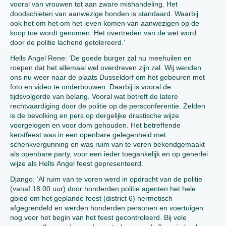
vooral van vrouwen tot aan zware mishandeling. Het
doodschieten van aanwezige honden is standaard. Waarbij
ook het om het om het leven komen van aanwezigen op de
koop toe wordt genomen. Het overtreden van de wet word
door de politie lachend getolereerd.’
Hells Angel Rene: ‘De goede burger zal nu meehuilen en
roepen dat het allemaal wel overdreven zijn zal. Wij wenden
ons nu weer naar de plaats Dusseldorf om het gebeuren met
foto en video te onderbouwen. Daarbij is vooral de
tijdsvolgorde van belang. Vooral wat betreft de latere
rechtvaardiging door de politie op de persconferentie. Zelden
is de bevolking en pers op dergelijke drastische wijze
voorgelogen en voor dom gehouden. Het betreffende
kerstfeest was in een openbare gelegenheid met
schenkvergunning en was ruim van te voren bekendgemaakt
als openbare party, voor een ieder toegankelijk en op generlei
wijze als Hells Angel feest gepresenteerd.
Django: ‘Al ruim van te voren werd in opdracht van de politie
(vanaf 18.00 uur) door honderden politie agenten het hele
gbied om het geplande feest (district 6) hermetisch
afgegrendeld en werden honderden personen en voertuigen
nog voor het begin van het feest gecontroleerd.
Bij vele