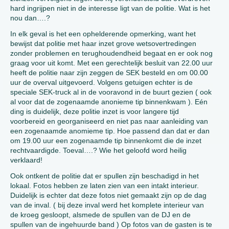
hard ingrijpen niet in de interesse ligt van de politie. Wat is het
nou dan….?
In elk geval is het een ophelderende opmerking, want het
bewijst dat politie met haar inzet grove wetsovertredingen
zonder problemen en terughoudendheid begaat en er ook nog
graag voor uit komt. Met een gerechtelijk besluit van 22.00 uur
heeft de politie naar zijn zeggen de SEK besteld en om 00.00
uur de overval uitgevoerd. Volgens getuigen echter is de
speciale SEK-truck al in de vooravond in de buurt gezien ( ook
al voor dat de zogenaamde anonieme tip binnenkwam ). Eén
ding is duidelijk, deze politie inzet is voor langere tijd
voorbereid en georganiseerd en niet pas naar aanleiding van
een zogenaamde anomieme tip. Hoe passend dan dat er dan
om 19.00 uur een zogenaamde tip binnenkomt die de inzet
rechtvaardigde. Toeval….? Wie het geloofd word heilig
verklaard!
Ook ontkent de politie dat er spullen zijn beschadigd in het
lokaal. Fotos hebben ze laten zien van een intakt interieur.
Duidelijk is echter dat deze fotos niet gemaakt zijn op de dag
van de inval. ( bij deze inval werd het komplete interieur van
de kroeg gesloopt, alsmede de spullen van de DJ en de
spullen van de ingehuurde band ) Op fotos van de gasten is te