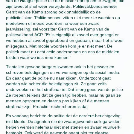
van de Haagse politie die de minister opriep om te zwijgen, die
zijn tweet al snel weer verwijderde. Politievakbondsmeneer
Gerrit van de Kamp sprong ook onmiddellijk op de
publiciteitskar: ‘Politiemensen zitten niet meer te wachten op
medeleven of mooie woorden na weer een zware
jaarwisseling, zei voorzitter Gerrit van de Kamp van de
politievakbond ACP. “Er is eigenlijk al zoveel over gezegd en
we hebben al zoveel geprobeerd en gedaan, maar het is weer
misgegaan. Met mooie woorden kom je er niet meer. De
politiek moet nu echt actie ondernemen en ons de middelen
bieden waar we iets mee kunnen.’
Tientallen gewone burgers kwamen ook in het geweer en
schreven beledigingen en verwensingen op de social media.
En daar gaat de politie nu naar kijken. Onderzocht gaat
worden wie achter die beledigingen zit. Ze gaan zelfs
onderzoeken of het strafbaar is. Dat is erg goed van de politie.
Ze roepen telkens dat ze geen tijd hebben, maar nu gaan ze
mensen opsporen en daarna pas kijken of die mensen
strafbaar zijn. Proactief rechercheren is dat.
En vandaag berichtte de politie dat de eerdere berichtgeving
niet klopte. De agenten die de zwaargewonde collega wilden
helpen werden helemaal niet met stenen en zwaar vuurwerk
bestookt. Ook werd de gewonde agent niet ter plaatse