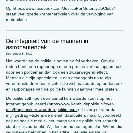
Op https://www.facebook.com/JusticeForMotorcycleClubs/
staan veel goede krantenartikelen over de vervolging van
motorclubs.
De integriteit van de mannen in
astronautenpak.
September 8, 2017
Het woord van de politie is boven twijfel verheven. Om die
reden heeft een rapportage of een proces-verbaal opgemaakt
door een politieman dan ook een zwaarwegend effect.
Mensen die zijn opgesloten in een gevangenis na te zijn
veroordeeld door een rechter die zich baseerde op onderzoek
en rapportages van de politie kunnen daarover mee praten.
De politie zelf heeft een aantal kernwaarden zelfs op het
Internet gepubliceerd (
https://www.kombijdepolitie.nl/over-
ons/Paginas/kernwaarden-politie.aspx
). ‘Ik zorg er voor dat
mijn gedrag –tijdens de dienst, daarbuiten, maar bijvoorbeeld
ook op sociale media- het imago van de politie niet schaadt.’,
staat er bijvoorbeeld. Wij denken nu aan agent Jan-Willem die
wij gisteren belichtten in het artikel ‘Stelletje amateurs’.