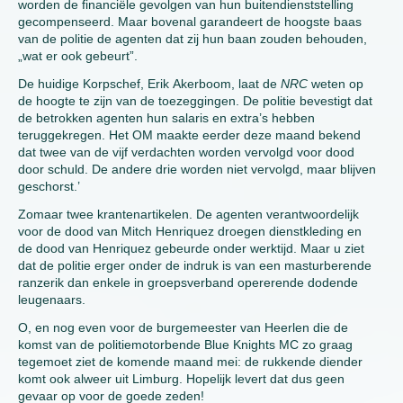
worden de financiële gevolgen van hun buitendienststelling
gecompenseerd. Maar bovenal garandeert de hoogste baas
van de politie de agenten dat zij hun baan zouden behouden,
„wat er ook gebeurt”.
De huidige Korpschef, Erik Akerboom, laat de
NRC
weten op
de hoogte te zijn van de toezeggingen. De politie bevestigt dat
de betrokken agenten hun salaris en extra’s hebben
teruggekregen. Het OM maakte eerder deze maand bekend
dat twee van de vijf verdachten worden vervolgd voor dood
door schuld. De andere drie worden niet vervolgd, maar blijven
geschorst.’
Zomaar twee krantenartikelen. De agenten verantwoordelijk
voor de dood van Mitch Henriquez droegen dienstkleding en
de dood van Henriquez gebeurde onder werktijd. Maar u ziet
dat de politie erger onder de indruk is van een masturberende
ranzerik dan enkele in groepsverband opererende dodende
leugenaars.
O, en nog even voor de burgemeester van Heerlen die de
komst van de politiemotorbende Blue Knights MC zo graag
tegemoet ziet de komende maand mei: de rukkende diender
komt ook alweer uit Limburg. Hopelijk levert dat dus geen
gevaar op voor de goede zeden!