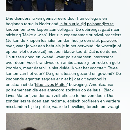
Drie dienders raken geïnspireerd door hun collega’s en
beginnen terug in Nederland
in hun vrije tijd
polsbandjes te
knopen
en te verkopen aan collega’s. De opbrengst gaat naar
stichting ‘Make a wish’. Het zijn zogenaamde survival-bracelets
(Je kan de knopen loshalen en dan hou je een stuk
paracord
over, waar je wat aan hebt als je in het oerwoud, de woestijn of
op een vlot op zee zit) met een blauw koord. Dat is de dunne
lijn tussen goed en kwaad, waar politiemensen interessant
over doen. Voor brandweer en ambulance zijn er rode en gele
koorden, maar daarbij is niet duidelijk wat het voorstelt. Twee
kanten van het vuur? De grens tussen gezond en gewond? De
knopende agenten zeggen er niet bij dat dit symbool is
ontstaan uit de ‘
Blue Lives Matter
‘ beweging. Amerikaanse
politiemensen die een antwoord zochten op de leus: ‘Black
Lives Matter’, zonder aan zelfreflectie te hoeven doen. Dus
zonder iets te doen aan racisme, etnisch profileren en verdere
misstanden bij de politie, waar de bevolking terecht om vraagt.
Video
Player