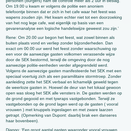
personen (burgers) nam de controle meer als 2 uur in beslag.
Om 19.00 u kwam er volgens de politie een anoniem
telefoontje binnen dat er zich in het cafe waar het feest was
wapens zouden zijn. Het kwam echter niet tot een doorzoeking
van het nog lege cafe, wat eigenlijk op basis van een
gevarenanalyse een logische handelswijze geweest zou zijn.’
Rene: Om 20.00 uur begon het feest, wat zowel binnen als
buiten plaats vond en verliep zonder bijzonderheden. Dan
exact om 00.00 uur werd het feest zonder waarschuwing op
een voor de aanwezige gasten volkomen verassende wijze
door de SEK bestormd, terwijl de omgeving door de nog
aanwezige politie-eenheden verder afgegrendeld werd.
Volgens de aanwezige gasten manifesteerde het SEK met een
speciaal voertuig zich als een paramilitaire stormtroep. Zonder
aanleiding zette het SEK verbaal en lichamelijk geweld tegen
de weerloze gasten in. Hoewel de deur van het lokaal gewoon
open was sloeg het SEK alle vensters in. De gasten werden op
de grond gegooid en met tywraps vastgebonden. Terwijl ze
vastgebonden op de grond lagen werd op de gasten ( vooral
vrouwen ) met knuppels ingeslagen en met zware laarzen
getrapt. (Opmerking van Dupont: daarbij brak een danseres
haar bovenbeen).
Django: ‘Een groot aantal gasten waaronder vooral vrouwen