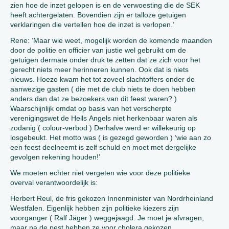
zien hoe de inzet gelopen is en de verwoesting die de SEK
heeft achtergelaten. Bovendien zijn er talloze getuigen
verklaringen die vertellen hoe de inzet is verlopen.’
Rene: ‘Maar wie weet, mogelijk worden de komende maanden
door de politie en officier van justie wel gebruikt om de
getuigen dermate onder druk te zetten dat ze zich voor het
gerecht niets meer herinneren kunnen. Ook dat is niets
nieuws. Hoezo kwam het tot zoveel slachtoffers onder de
aanwezige gasten ( die met de club niets te doen hebben
anders dan dat ze bezoekers van dit feest waren? )
Waarschijnlijk omdat op basis van het verscherpte
verenigingswet de Hells Angels niet herkenbaar waren als
zodanig ( colour-verbod ) Derhalve werd er willekeurig op
losgebeukt. Het motto was ( is gezegd geworden ) ‘wie aan zo
een feest deelneemt is zelf schuld en moet met dergelijke
gevolgen rekening houden!’
We moeten echter niet vergeten wie voor deze politieke
overval verantwoordelijk is:
Herbert Reul, de fris gekozen Innenminister van Nordrheinland
Westfalen. Eigenlijk hebben zijn politieke kiezers zijn
voorganger ( Ralf Jäger ) weggejaagd. Je moet je afvragen,
maar na de pest hebben ze voor cholera gekozen.