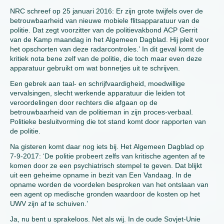
NRC schreef op 25 januari 2016: Er zijn grote twijfels over de
betrouwbaarheid van nieuwe mobiele flitsapparatuur van de
politie. Dat zegt voorzitter van de politievakbond ACP Gerrit
van de Kamp maandag in het Algemeen Dagblad. Hij pleit voor
het opschorten van deze radarcontroles.’ In dit geval komt de
kritiek nota bene zelf van de politie, die toch maar even deze
apparatuur gebruikt om wat bonnetjes uit te schrijven.
Een gebrek aan taal- en schrijfvaardigheid, moedwillige
vervalsingen, slecht werkende apparatuur die leiden tot
veroordelingen door rechters die afgaan op de
betrouwbaarheid van de politieman in zijn proces-verbaal.
Politieke besluitvorming die tot stand komt door rapporten van
de politie.
Na gisteren komt daar nog iets bij. Het Algemeen Dagblad op
7-9-2017: ‘De politie probeert zelfs van kritische agenten af te
komen door ze een psychiatrisch stempel te geven. Dat blijkt
uit een geheime opname in bezit van Een Vandaag. In de
opname worden de voordelen besproken van het ontslaan van
een agent op medische gronden waardoor de kosten op het
UWV zijn af te schuiven.’
Ja, nu bent u sprakeloos. Net als wij. In de oude Sovjet-Unie