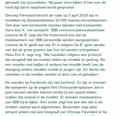
gemaakt van journalisten. Wij gaan eens kijken of het voor de
hand ligt dat er waarheid wordt gesproken.
Omroep Flevoland bericht de natie op 3 april 2018 dat er
inmiddels bij Staatsbosbeheer 20.000 reacties binnenkwamen.
‘Dat daar veel emotionele reacties bijzaten had boswachter
Hans-Eric K. niet verwacht. SBB-communicatiemedewerkster
Lisanne de B. zegt dat het frustrerend was dat de
medewerkers van SBB persoonlijk werden aangesproken.
Lisanne de B. geeft aan dat ‘Er is volgens De B. geen sprake
van dat de grote grazers aan hun lot worden overgelaten’.
Hans-Eric K. zegt nog: “We handelen volgens een protocol,
dat aangeeft dat we moeten letten op conditie en gedrag. Als
een moeder met kalfjes of veulens het moeilijk heeft, kan de
afweging anders uitvallen omdat er jongen zijn. En dieren die
vastzitten in de modder worden er door ons uit geholpen.”
De reacties op Facebook zijn niet juichend. Zo zijn er mensen
die aangeven op de pagina Anti Oostvaardersplassen dat er
juist mensen werden beboet omdat zij een paard wilden
redden dat vastzat in de modder. Er stonden medewerkers
van SBB bij te kijken. Een ander zegt hoe een dier dat in de
modder vastzat werd afgeschoten. Bovendien zegt weer
iemand anders dat een fotograaf van Omroep Flevoland er bij