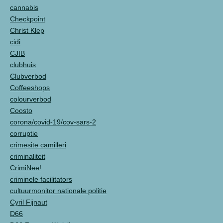
cannabis
Checkpoint
Christ Klep
cidi
CJIB
clubhuis
Clubverbod
Coffeeshops
colourverbod
Coosto
corona/covid-19/cov-sars-2
corruptie
crimesite camilleri
criminaliteit
CrimiNee!
criminele facilitators
cultuurmonitor nationale politie
Cyril Fijnaut
D66