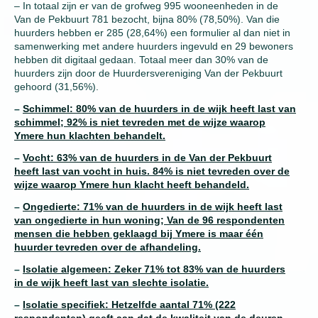
– In totaal zijn er van de grofweg 995 wooneenheden in de
Van de Pekbuurt 781 bezocht, bijna 80% (78,50%). Van die
huurders hebben er 285 (28,64%) een formulier al dan niet in
samenwerking met andere huurders ingevuld en 29 bewoners
hebben dit digitaal gedaan. Totaal meer dan 30% van de
huurders zijn door de Huurdersvereniging Van der Pekbuurt
gehoord (31,56%).
–
Schimmel: 80% van de huurders in de wijk heeft last van
schimmel; 92% is niet tevreden met de wijze waarop
Ymere hun klachten behandelt.
–
Vocht: 63% van de huurders in de Van der Pekbuurt
heeft last van vocht in huis. 84% is niet tevreden over de
wijze waarop Ymere hun klacht heeft behandeld.
–
Ongedierte: 71% van de huurders in de wijk heeft last
van ongedierte in hun woning; Van de 96 respondenten
mensen die hebben geklaagd bij Ymere is maar één
huurder tevreden over de afhandeling.
–
Isolatie algemeen: Zeker 71% tot 83% van de huurders
in de wijk heeft last van slechte isolatie.
–
Isolatie specifiek: Hetzelfde aantal 71% (222