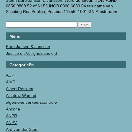
Steun Buro Jansen & Janssen.
Word donateur, NL43 ASNB
0856 9868 52 of NL56 INGB 0000 6039 04 ten name van
Stichting Res Publica, Postbus 11556, 1001 GN Amsterdam.
Menu
Buro Jansen & Janssen
Justitie en Veiligheidsbeleid
Categorieën
ACP
AIVD
Albert Roskam
Alcatraz Wanted
algemene verkeerscontrole
Ancona
ANPR
ANPV
Ard van der Steur