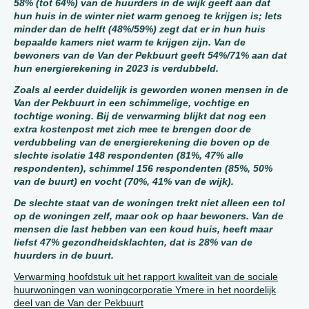
58% (tot 64%) van de huurders in de wijk geeft aan dat
hun huis in de winter niet warm genoeg te krijgen is; Iets
minder dan de helft (48%/59%) zegt dat er in hun huis
bepaalde kamers niet warm te krijgen zijn. Van de
bewoners van de Van der Pekbuurt geeft 54%/71% aan dat
hun energierekening in 2023 is verdubbeld.
Zoals al eerder duidelijk is geworden wonen mensen in de
Van der Pekbuurt in een schimmelige, vochtige en
tochtige woning. Bij de verwarming blijkt dat nog een
extra kostenpost met zich mee te brengen door de
verdubbeling van de energierekening die boven op de
slechte isolatie 148 respondenten (81%, 47% alle
respondenten), schimmel 156 respondenten (85%, 50%
van de buurt) en vocht (70%, 41% van de wijk).
De slechte staat van de woningen trekt niet alleen een tol
op de woningen zelf, maar ook op haar bewoners. Van de
mensen die last hebben van een koud huis, heeft maar
liefst 47% gezondheidsklachten, dat is 28% van de
huurders in de buurt.
Verwarming hoofdstuk uit het rapport kwaliteit van de sociale
huurwoningen van woningcorporatie Ymere in het noordelijk
deel van de Van der Pekbuurt