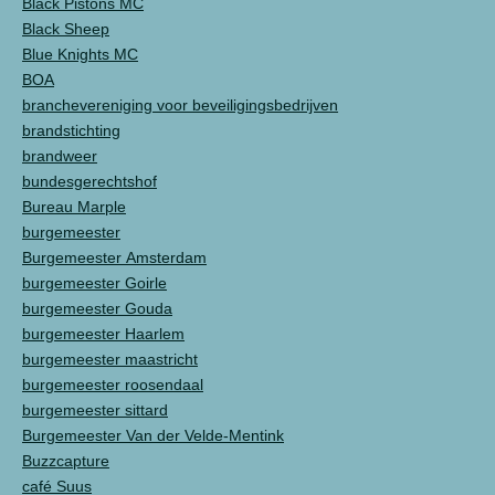
Black Pistons MC
Black Sheep
Blue Knights MC
BOA
branchevereniging voor beveiligingsbedrijven
brandstichting
brandweer
bundesgerechtshof
Bureau Marple
burgemeester
Burgemeester Amsterdam
burgemeester Goirle
burgemeester Gouda
burgemeester Haarlem
burgemeester maastricht
burgemeester roosendaal
burgemeester sittard
Burgemeester Van der Velde-Mentink
Buzzcapture
café Suus