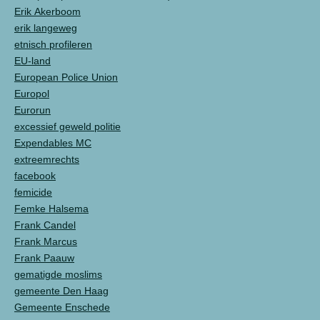
Erik Akerboom
erik langeweg
etnisch profileren
EU-land
European Police Union
Europol
Eurorun
excessief geweld politie
Expendables MC
extreemrechts
facebook
femicide
Femke Halsema
Frank Candel
Frank Marcus
Frank Paauw
gematigde moslims
gemeente Den Haag
Gemeente Enschede