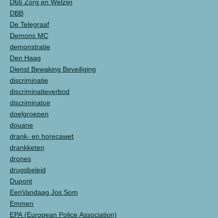
D66 Zorg en Welzijn
DBB
De Telegraaf
Demons MC
demonstratie
Den Haag
Dienst Bewaking Beveiliging
discriminatie
discriminatieverbod
discriminatoir
doelgroepen
douane
drank- en horecawet
drankketen
drones
drugsbeleid
Dupont
EenVandaag Jos Som
Emmen
EPA (European Police Association)