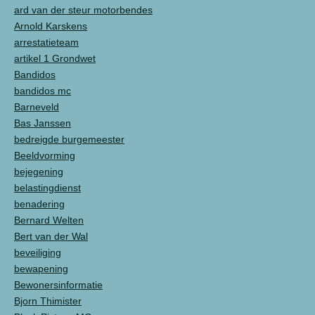
ard van der steur motorbendes
Arnold Karskens
arrestatieteam
artikel 1 Grondwet
Bandidos
bandidos mc
Barneveld
Bas Janssen
bedreigde burgemeester
Beeldvorming
bejegening
belastingdienst
benadering
Bernard Welten
Bert van der Wal
beveiliging
bewapening
Bewonersinformatie
Bjorn Thimister