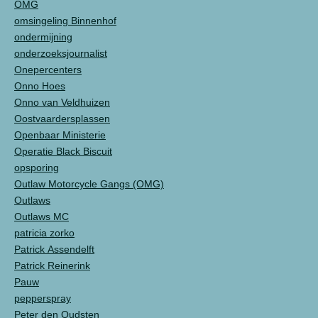
OMG
omsingeling Binnenhof
ondermijning
onderzoeksjournalist
Onepercenters
Onno Hoes
Onno van Veldhuizen
Oostvaardersplassen
Openbaar Ministerie
Operatie Black Biscuit
opsporing
Outlaw Motorcycle Gangs (OMG)
Outlaws
Outlaws MC
patricia zorko
Patrick Assendelft
Patrick Reinerink
Pauw
pepperspray
Peter den Oudsten