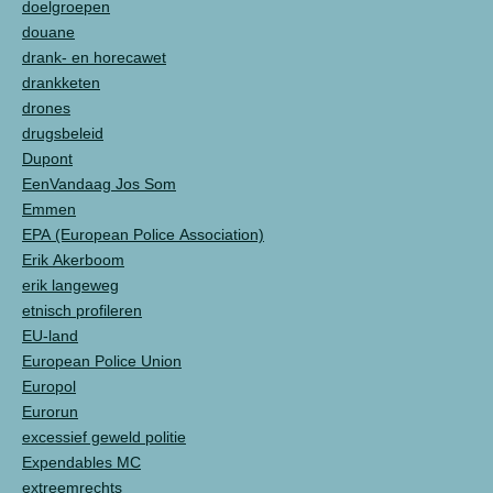
doelgroepen
douane
drank- en horecawet
drankketen
drones
drugsbeleid
Dupont
EenVandaag Jos Som
Emmen
EPA (European Police Association)
Erik Akerboom
erik langeweg
etnisch profileren
EU-land
European Police Union
Europol
Eurorun
excessief geweld politie
Expendables MC
extreemrechts