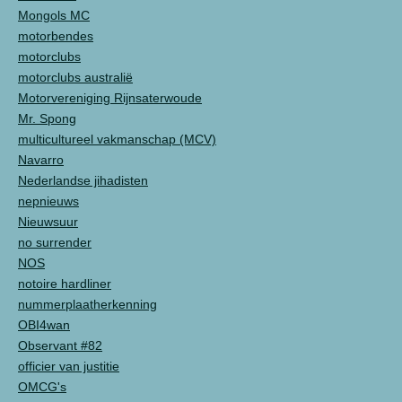
Mongols MC
motorbendes
motorclubs
motorclubs australië
Motorvereniging Rijnsaterwoude
Mr. Spong
multicultureel vakmanschap (MCV)
Navarro
Nederlandse jihadisten
nepnieuws
Nieuwsuur
no surrender
NOS
notoire hardliner
nummerplaatherkenning
OBI4wan
Observant #82
officier van justitie
OMCG's