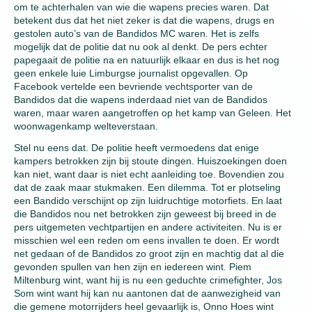
om te achterhalen van wie die wapens precies waren. Dat
betekent dus dat het niet zeker is dat die wapens, drugs en
gestolen auto’s van de Bandidos MC waren. Het is zelfs
mogelijk dat de politie dat nu ook al denkt. De pers echter
papegaait de politie na en natuurlijk elkaar en dus is het nog
geen enkele luie Limburgse journalist opgevallen. Op
Facebook vertelde een bevriende vechtsporter van de
Bandidos dat die wapens inderdaad niet van de Bandidos
waren, maar waren aangetroffen op het kamp van Geleen. Het
woonwagenkamp welteverstaan.
Stel nu eens dat. De politie heeft vermoedens dat enige
kampers betrokken zijn bij stoute dingen. Huiszoekingen doen
kan niet, want daar is niet echt aanleiding toe. Bovendien zou
dat de zaak maar stukmaken. Een dilemma. Tot er plotseling
een Bandido verschijnt op zijn luidruchtige motorfiets. En laat
die Bandidos nou net betrokken zijn geweest bij breed in de
pers uitgemeten vechtpartijen en andere activiteiten. Nu is er
misschien wel een reden om eens invallen te doen. Er wordt
net gedaan of de Bandidos zo groot zijn en machtig dat al die
gevonden spullen van hen zijn en iedereen wint. Piem
Miltenburg wint, want hij is nu een geduchte crimefighter, Jos
Som wint want hij kan nu aantonen dat de aanwezigheid van
die gemene motorrijders heel gevaarlijk is, Onno Hoes wint