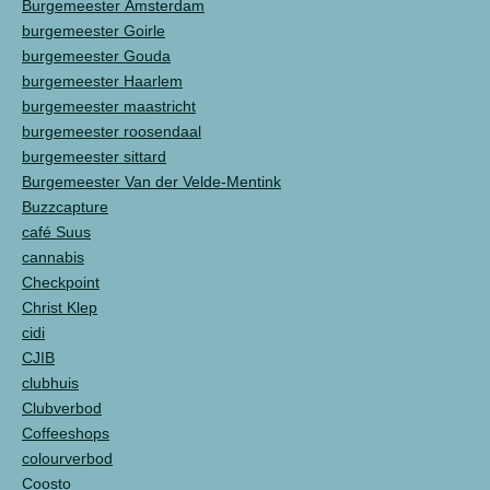
Burgemeester Amsterdam
burgemeester Goirle
burgemeester Gouda
burgemeester Haarlem
burgemeester maastricht
burgemeester roosendaal
burgemeester sittard
Burgemeester Van der Velde-Mentink
Buzzcapture
café Suus
cannabis
Checkpoint
Christ Klep
cidi
CJIB
clubhuis
Clubverbod
Coffeeshops
colourverbod
Coosto