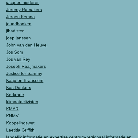
jacques niederer
Jeremy Ramakers
Jeroen Kemna
jeugdhonken
jihadisten
joep janssen
John van den Heuvel
Jos Som
Jos van Rey
Joseph Raaijmakers
Justice for Sammy
Kaag en Braassem
Kas Donkers
Kerkrade
klimaatactivisten
KMAR
KNMV
Koppelingswet
Laetitia Griffith
landelijk informatie en expertise centrum-regionaal informatie en