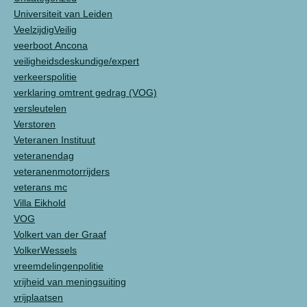
Universiteit van Leiden
VeelzijdigVeilig
veerboot Ancona
veiligheidsdeskundige/expert
verkeerspolitie
verklaring omtrent gedrag (VOG)
versleutelen
Verstoren
Veteranen Instituut
veteranendag
veteranenmotorrijders
veterans mc
Villa Eikhold
VOG
Volkert van der Graaf
VolkerWessels
vreemdelingenpolitie
vrijheid van meningsuiting
vrijplaatsen