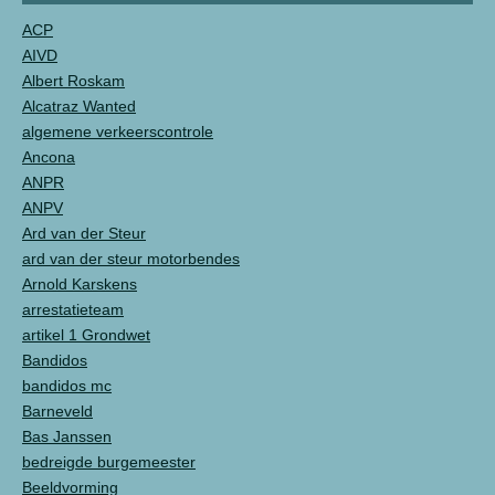
ACP
AIVD
Albert Roskam
Alcatraz Wanted
algemene verkeerscontrole
Ancona
ANPR
ANPV
Ard van der Steur
ard van der steur motorbendes
Arnold Karskens
arrestatieteam
artikel 1 Grondwet
Bandidos
bandidos mc
Barneveld
Bas Janssen
bedreigde burgemeester
Beeldvorming