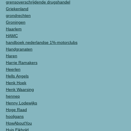
grensoverschrijdende drugshandel
Griekenland
grondrechten
Groningen
Haarlem
HAMC
handboek nederlandse 1%-motorclubs
Handgranaten
Haren
Harrie Ramakers
Heerlen
Hells Angels
Henk Hoek
Henk Waarsing
hennep
Henny Lodewijks
Hoge Raad
hooligans
HowAboutYou
Huis Eikhold