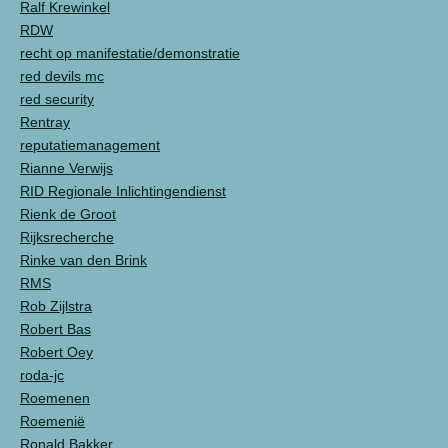
Ralf Krewinkel
RDW
recht op manifestatie/demonstratie
red devils mc
red security
Rentray
reputatiemanagement
Rianne Verwijs
RID Regionale Inlichtingendienst
Rienk de Groot
Rijksrecherche
Rinke van den Brink
RMS
Rob Zijlstra
Robert Bas
Robert Oey
roda-jc
Roemenen
Roemenië
Ronald Bakker