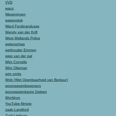
VVD
waco
Wageningen
wapenstok
Ward Ferdinandusse
Wendy van der Krift
West Midlands Police
wetenschap
wethouder Emmen
wiep van der pal
Wim Cornelis
Wim Olieman
wim smits
Wob (Wet Openbaarheid van Bestuur)
woonwagenbewoners
woonwagenkamp Geleen
Worldrun
YouTube-filmpje
zaak-Landlord
Zuid-Limburg