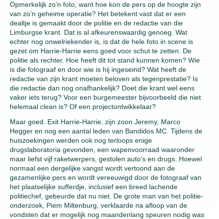
Opmerkelijk zo’n foto, want hoe kon de pers op de hoogte zijn
van zo’n geheime operatie? Het betekent vast dat er een
dealtje is gemaakt door de politie en de redactie van die
Limburgse krant. Dat is al afkeurenswaardig genoeg. Wat
echter nog onwelriekender is, is dat de hele foto in scene is
gezet om Harrie-Harrie eens goed voor schut te zetten. De
politie als rechter. Hoe heeft dit tot stand kunnen komen? Wie
is die fotograaf en door wie is hij ingeseind? Wat heeft de
redactie van zijn krant moeten beloven als tegenprestatie? Is
die redactie dan nog onafhankelijk? Doet die krant wel eens
vaker iets terug? Voor een burgemeester bijvoorbeeld die niet
helemaal clean is? Of een projectontwikkelaar?
Maar goed. Exit Harrie-Harrie, zijn zoon Jeremy, Marco
Hegger en nog een aantal leden van Bandidos MC. Tijdens de
huiszoekingen werden ook nog terloops enige
drugslaboratoria gevonden, een wapenvoorraad waaronder
maar liefst vijf raketwerpers, gestolen auto’s en drugs. Hoewel
normaal een dergelijke vangst wordt vertoond aan de
gezamenlijke pers en wordt vereeuwigd door de fotograaf van
het plaatselijke sufferdje, inclusief een breed lachende
politiechef, gebeurde dat nu niet. De grote man van het politie-
onderzoek, Piem Miltenburg, verklaarde na afloop van de
vondsten dat er mogelijk nog maandenlang speuren nodig was