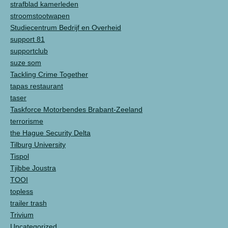
strafblad kamerleden
stroomstootwapen
Studiecentrum Bedrijf en Overheid
support 81
supportclub
suze som
Tackling Crime Together
tapas restaurant
taser
Taskforce Motorbendes Brabant-Zeeland
terrorisme
the Hague Security Delta
Tilburg University
Tispol
Tjibbe Joustra
TOOI
topless
trailer trash
Trivium
Uncategorized