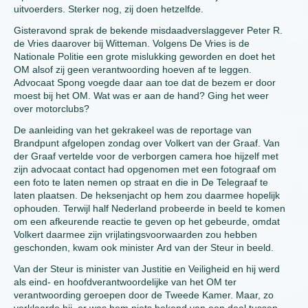
uitvoerders. Sterker nog, zij doen hetzelfde.
Gisteravond sprak de bekende misdaadverslaggever Peter R.
de Vries daarover bij Witteman. Volgens De Vries is de
Nationale Politie een grote mislukking geworden en doet het
OM alsof zij geen verantwoording hoeven af te leggen.
Advocaat Spong voegde daar aan toe dat de bezem er door
moest bij het OM. Wat was er aan de hand? Ging het weer
over motorclubs?
De aanleiding van het gekrakeel was de reportage van
Brandpunt afgelopen zondag over Volkert van der Graaf. Van
der Graaf vertelde voor de verborgen camera hoe hijzelf met
zijn advocaat contact had opgenomen met een fotograaf om
een foto te laten nemen op straat en die in De Telegraaf te
laten plaatsen. De heksenjacht op hem zou daarmee hopelijk
ophouden. Terwijl half Nederland probeerde in beeld te komen
om een afkeurende reactie te geven op het gebeurde, omdat
Volkert daarmee zijn vrijlatingsvoorwaarden zou hebben
geschonden, kwam ook minister Ard van der Steur in beeld.
Van der Steur is minister van Justitie en Veiligheid en hij werd
als eind- en hoofdverantwoordelijke van het OM ter
verantwoording geroepen door de Tweede Kamer. Maar, zo