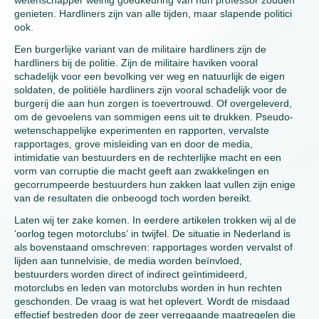
wetenschapper weinig goedkeuring van hun professor zouden
genieten. Hardliners zijn van alle tijden, maar slapende politici
ook.
Een burgerlijke variant van de militaire hardliners zijn de
hardliners bij de politie. Zijn de militaire haviken vooral
schadelijk voor een bevolking ver weg en natuurlijk de eigen
soldaten, de politiële hardliners zijn vooral schadelijk voor de
burgerij die aan hun zorgen is toevertrouwd. Of overgeleverd,
om de gevoelens van sommigen eens uit te drukken. Pseudo-
wetenschappelijke experimenten en rapporten, vervalste
rapportages, grove misleiding van en door de media,
intimidatie van bestuurders en de rechterlijke macht en een
vorm van corruptie die macht geeft aan zwakkelingen en
gecorrumpeerde bestuurders hun zakken laat vullen zijn enige
van de resultaten die onbeoogd toch worden bereikt.
Laten wij ter zake komen. In eerdere artikelen trokken wij al de
‘oorlog tegen motorclubs’ in twijfel. De situatie in Nederland is
als bovenstaand omschreven: rapportages worden vervalst of
lijden aan tunnelvisie, de media worden beïnvloed,
bestuurders worden direct of indirect geïntimideerd,
motorclubs en leden van motorclubs worden in hun rechten
geschonden. De vraag is wat het oplevert. Wordt de misdaad
effectief bestreden door de zeer verregaande maatregelen die