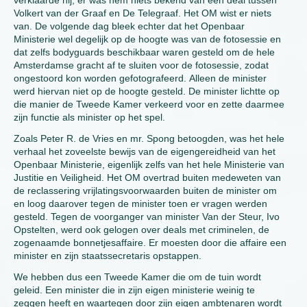
verklaarde hij, er was hem niets bekend van een deal tussen
Volkert van der Graaf en De Telegraaf. Het OM wist er niets
van. De volgende dag bleek echter dat het Openbaar
Ministerie wel degelijk op de hoogte was van de fotosessie en
dat zelfs bodyguards beschikbaar waren gesteld om de hele
Amsterdamse gracht af te sluiten voor de fotosessie, zodat
ongestoord kon worden gefotografeerd. Alleen de minister
werd hiervan niet op de hoogte gesteld. De minister lichtte op
die manier de Tweede Kamer verkeerd voor en zette daarmee
zijn functie als minister op het spel.
Zoals Peter R. de Vries en mr. Spong betoogden, was het hele
verhaal het zoveelste bewijs van de eigengereidheid van het
Openbaar Ministerie, eigenlijk zelfs van het hele Ministerie van
Justitie en Veiligheid. Het OM overtrad buiten medeweten van
de reclassering vrijlatingsvoorwaarden buiten de minister om
en loog daarover tegen de minister toen er vragen werden
gesteld. Tegen de voorganger van minister Van der Steur, Ivo
Opstelten, werd ook gelogen over deals met criminelen, de
zogenaamde bonnetjesaffaire. Er moesten door die affaire een
minister en zijn staatssecretaris opstappen.
We hebben dus een Tweede Kamer die om de tuin wordt
geleid. Een minister die in zijn eigen ministerie weinig te
zeggen heeft en waartegen door zijn eigen ambtenaren wordt