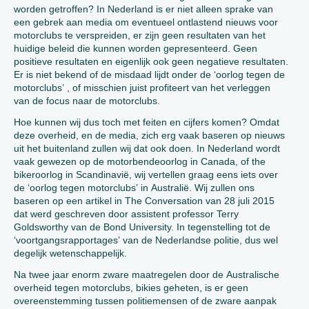
worden getroffen? In Nederland is er niet alleen sprake van
een gebrek aan media om eventueel ontlastend nieuws voor
motorclubs te verspreiden, er zijn geen resultaten van het
huidige beleid die kunnen worden gepresenteerd. Geen
positieve resultaten en eigenlijk ook geen negatieve resultaten.
Er is niet bekend of de misdaad lijdt onder de ‘oorlog tegen de
motorclubs’ , of misschien juist profiteert van het verleggen
van de focus naar de motorclubs.
Hoe kunnen wij dus toch met feiten en cijfers komen? Omdat
deze overheid, en de media, zich erg vaak baseren op nieuws
uit het buitenland zullen wij dat ook doen. In Nederland wordt
vaak gewezen op de motorbendeoorlog in Canada, of the
bikeroorlog in Scandinavië, wij vertellen graag eens iets over
de ‘oorlog tegen motorclubs’ in Australië. Wij zullen ons
baseren op een artikel in The Conversation van 28 juli 2015
dat werd geschreven door assistent professor Terry
Goldsworthy van de Bond University. In tegenstelling tot de
‘voortgangsrapportages’ van de Nederlandse politie, dus wel
degelijk wetenschappelijk.
Na twee jaar enorm zware maatregelen door de Australische
overheid tegen motorclubs, bikies geheten, is er geen
overeenstemming tussen politiemensen of de zware aanpak