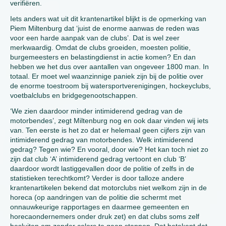
verifiëren.
Iets anders wat uit dit krantenartikel blijkt is de opmerking van
Piem Miltenburg dat ‘juist de enorme aanwas de reden was
voor een harde aanpak van de clubs’. Dat is wel zeer
merkwaardig. Omdat de clubs groeiden, moesten politie,
burgemeesters en belastingdienst in actie komen? En dan
hebben we het dus over aantallen van ongeveer 1800 man. In
totaal. Er moet wel waanzinnige paniek zijn bij de politie over
de enorme toestroom bij watersportverenigingen, hockeyclubs,
voetbalclubs en bridgegenootschappen.
‘We zien daardoor minder intimiderend gedrag van de
motorbendes’, zegt Miltenburg nog en ook daar vinden wij iets
van. Ten eerste is het zo dat er helemaal geen cijfers zijn van
intimiderend gedrag van motorbendes. Welk intimiderend
gedrag? Tegen wie? En vooral, door wie? Het kan toch niet zo
zijn dat club ‘A’ intimiderend gedrag vertoont en club ‘B’
daardoor wordt lastiggevallen door de politie of zelfs in de
statistieken terechtkomt? Verder is door talloze andere
krantenartikelen bekend dat motorclubs niet welkom zijn in de
horeca (op aandringen van de politie die schermt met
onnauwkeurige rapportages en daarmee gemeenten en
horecaondernemers onder druk zet) en dat clubs soms zelf