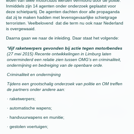
leden van twee motorclubs werden vermoord door de politie.
Inmiddels zijn 14 agenten onder onderzoek geplaatst voor
deze schietpartij. De agenten dachten door alle propaganda
dat zij te maken hadden met levensgevaarlijke schietgrage
terroristen. Veelbelovend dat die term nu ook naar Nederland
is overgewaaid.
Daarna gaan we naar de inleiding. Daar staat het volgende:
‘Vijf raketwerpers gevonden bij actie tegen motorbendes
(27 mei 2015)
Recente ontwikkelingen in Limburg laten
onverminderd een relatie zien tussen OMG’s en criminaliteit,
ondermijning en bedreiging van de openbare orde.
Criminaliteit en ondermijning
Tijdens een grootschalig onderzoek van politie en OM treffen
de partners onder andere aan:
· raketwerpers;
· automatische wapens;
· handvuurwapens en munitie;
· gestolen voertuigen;