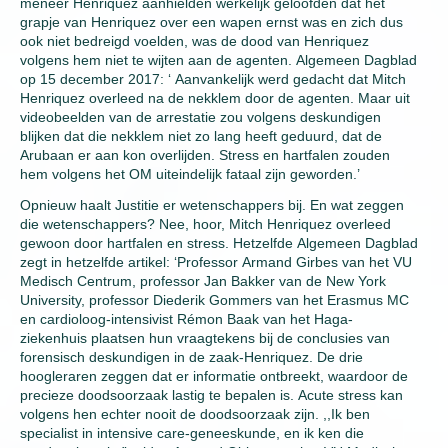
meneer Henriquez aanhielden werkelijk geloofden dat het
grapje van Henriquez over een wapen ernst was en zich dus
ook niet bedreigd voelden, was de dood van Henriquez
volgens hem niet te wijten aan de agenten. Algemeen Dagblad
op 15 december 2017: ‘ Aanvankelijk werd gedacht dat Mitch
Henriquez overleed na de nekklem door de agenten. Maar uit
videobeelden van de arrestatie zou volgens deskundigen
blijken dat die nekklem niet zo lang heeft geduurd, dat de
Arubaan er aan kon overlijden. Stress en hartfalen zouden
hem volgens het OM uiteindelijk fataal zijn geworden.’
Opnieuw haalt Justitie er wetenschappers bij. En wat zeggen
die wetenschappers? Nee, hoor, Mitch Henriquez overleed
gewoon door hartfalen en stress. Hetzelfde Algemeen Dagblad
zegt in hetzelfde artikel: ‘Professor Armand Girbes van het VU
Medisch Centrum, professor Jan Bakker van de New York
University, professor Diederik Gommers van het Erasmus MC
en cardioloog-intensivist Rémon Baak van het Haga-
ziekenhuis plaatsen hun vraagtekens bij de conclusies van
forensisch deskundigen in de zaak-Henriquez. De drie
hoogleraren zeggen dat er informatie ontbreekt, waardoor de
precieze doodsoorzaak lastig te bepalen is. Acute stress kan
volgens hen echter nooit de doodsoorzaak zijn. ,,Ik ben
specialist in intensive care-geneeskunde, en ik ken die