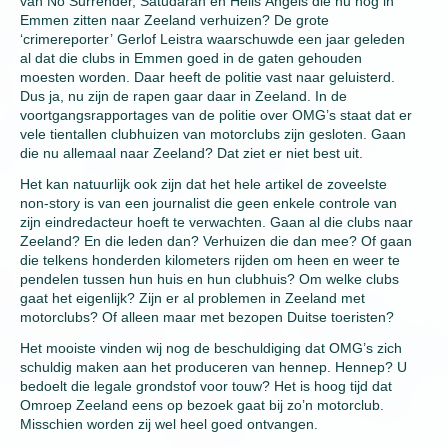
van No Surrender, Satudarah en Hells Angels die nu nog in
Emmen zitten naar Zeeland verhuizen? De grote
‘crimereporter’ Gerlof Leistra waarschuwde een jaar geleden
al dat die clubs in Emmen goed in de gaten gehouden
moesten worden. Daar heeft de politie vast naar geluisterd.
Dus ja, nu zijn de rapen gaar daar in Zeeland. In de
voortgangsrapportages van de politie over OMG’s staat dat er
vele tientallen clubhuizen van motorclubs zijn gesloten. Gaan
die nu allemaal naar Zeeland? Dat ziet er niet best uit.
Het kan natuurlijk ook zijn dat het hele artikel de zoveelste
non-story is van een journalist die geen enkele controle van
zijn eindredacteur hoeft te verwachten. Gaan al die clubs naar
Zeeland? En die leden dan? Verhuizen die dan mee? Of gaan
die telkens honderden kilometers rijden om heen en weer te
pendelen tussen hun huis en hun clubhuis? Om welke clubs
gaat het eigenlijk? Zijn er al problemen in Zeeland met
motorclubs? Of alleen maar met bezopen Duitse toeristen?
Het mooiste vinden wij nog de beschuldiging dat OMG’s zich
schuldig maken aan het produceren van hennep. Hennep? U
bedoelt die legale grondstof voor touw? Het is hoog tijd dat
Omroep Zeeland eens op bezoek gaat bij zo’n motorclub.
Misschien worden zij wel heel goed ontvangen.