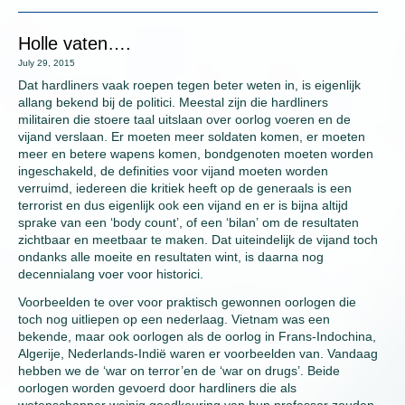
Holle vaten….
July 29, 2015
Dat hardliners vaak roepen tegen beter weten in, is eigenlijk
allang bekend bij de politici. Meestal zijn die hardliners
militairen die stoere taal uitslaan over oorlog voeren en de
vijand verslaan. Er moeten meer soldaten komen, er moeten
meer en betere wapens komen, bondgenoten moeten worden
ingeschakeld, de definities voor vijand moeten worden
verruimd, iedereen die kritiek heeft op de generaals is een
terrorist en dus eigenlijk ook een vijand en er is bijna altijd
sprake van een ‘body count’, of een ‘bilan’ om de resultaten
zichtbaar en meetbaar te maken. Dat uiteindelijk de vijand toch
ondanks alle moeite en resultaten wint, is daarna nog
decennialang voer voor historici.
Voorbeelden te over voor praktisch gewonnen oorlogen die
toch nog uitliepen op een nederlaag. Vietnam was een
bekende, maar ook oorlogen als de oorlog in Frans-Indochina,
Algerije, Nederlands-Indië waren er voorbeelden van. Vandaag
hebben we de ‘war on terror’en de ‘war on drugs’. Beide
oorlogen worden gevoerd door hardliners die als