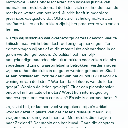
Motorcycle Gangs onderscheiden zich volgens justitie van
normale motorclubs doordat de leden zich niet houden aan de
regels en wetten van ons land. Justitie heeft in meerdere
provincies vastgesteld dat OMG’s zich schuldig maken aan
strafbare feiten en betrokken zijn bij het produceren van xtc en
hennep.’
Nu zijn wij misschien wat overbezorgd of zelfs gewoon veel te
kritisch, maar wij hebben toch wel enige opmerkingen. Ten
eerste vragen wij ons af of die motorclubs ook vandaag in de
gaten worden gehouden. De politie heeft namelijk
aangekondigd maandag niet uit te rukken voor zaken die niet
spoedeisend zijn of waarbij letsel is betrokken. Verder vragen
wij ons af hoe die clubs in de gaten worden gehouden. Staat
er een politieagent voor de deur van het clubhuis? Of voor de
woningen van de leden? Worden de telefoons van de leden
getapt? Worden de leden gevolgd? Zit er een plaatsbepaler
onder of in hun auto of motor? Wordt hun internetgedrag
onderworpen aan extra controles? En wie is daarmee belast?
Ja, u ziet het, er kunnen veel vraagtekens bij zo’n artikel
worden gezet in plaats van dat het iets duidelijk maakt. Wij
vragen ons dus nog veel meer af. Motorclubs die uitwijken
naar Zeeland? Dat maakt ons benieuwd. Gaan die chapters