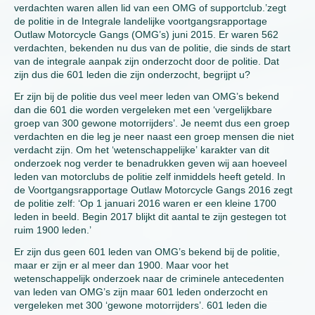
verdachten waren allen lid van een OMG of supportclub.’zegt
de politie in de Integrale landelijke voortgangsrapportage
Outlaw Motorcycle Gangs (OMG’s) juni 2015. Er waren 562
verdachten, bekenden nu dus van de politie, die sinds de start
van de integrale aanpak zijn onderzocht door de politie. Dat
zijn dus die 601 leden die zijn onderzocht, begrijpt u?
Er zijn bij de politie dus veel meer leden van OMG’s bekend
dan die 601 die worden vergeleken met een ‘vergelijkbare
groep van 300 gewone motorrijders’. Je neemt dus een groep
verdachten en die leg je neer naast een groep mensen die niet
verdacht zijn. Om het ‘wetenschappelijke’ karakter van dit
onderzoek nog verder te benadrukken geven wij aan hoeveel
leden van motorclubs de politie zelf inmiddels heeft geteld. In
de Voortgangsrapportage Outlaw Motorcycle Gangs 2016 zegt
de politie zelf: ‘Op 1 januari 2016 waren er een kleine 1700
leden in beeld. Begin 2017 blijkt dit aantal te zijn gestegen tot
ruim 1900 leden.’
Er zijn dus geen 601 leden van OMG’s bekend bij de politie,
maar er zijn er al meer dan 1900. Maar voor het
wetenschappelijk onderzoek naar de criminele antecedenten
van leden van OMG’s zijn maar 601 leden onderzocht en
vergeleken met 300 ‘gewone motorrijders’. 601 leden die