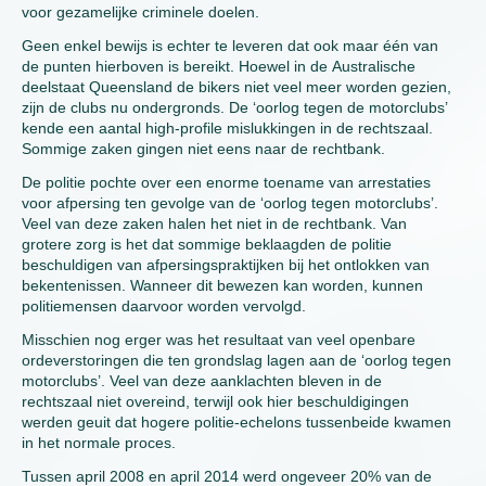
voor gezamelijke criminele doelen.
Geen enkel bewijs is echter te leveren dat ook maar één van
de punten hierboven is bereikt. Hoewel in de Australische
deelstaat Queensland de bikers niet veel meer worden gezien,
zijn de clubs nu ondergronds. De ‘oorlog tegen de motorclubs’
kende een aantal high-profile mislukkingen in de rechtszaal.
Sommige zaken gingen niet eens naar de rechtbank.
De politie pochte over een enorme toename van arrestaties
voor afpersing ten gevolge van de ‘oorlog tegen motorclubs’.
Veel van deze zaken halen het niet in de rechtbank. Van
grotere zorg is het dat sommige beklaagden de politie
beschuldigen van afpersingspraktijken bij het ontlokken van
bekentenissen. Wanneer dit bewezen kan worden, kunnen
politiemensen daarvoor worden vervolgd.
Misschien nog erger was het resultaat van veel openbare
ordeverstoringen die ten grondslag lagen aan de ‘oorlog tegen
motorclubs’. Veel van deze aanklachten bleven in de
rechtszaal niet overeind, terwijl ook hier beschuldigingen
werden geuit dat hogere politie-echelons tussenbeide kwamen
in het normale proces.
Tussen april 2008 en april 2014 werd ongeveer 20% van de