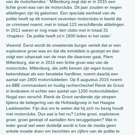
van de motorbendes.’ ‘Miltenburg zegt dat er in 2015 een
lichte groei was van de motorclubs. Dit jaar zouden er negen
afdelingen zijn bij gekomen. Een speciale eenheid van de
politie heeft op dit moment zeventien motorclubs in beeld die
ze crimineel noemt, met in totaal 123 verschillende afdelingen.
In 2011 waren er nog maar tien clubs met in totaal 31
‘chapters’. De politie heeft zo’n 1800 leden in het vizier.’
Vreemd. Eerst wordt de onwetende burger vertelt dat er een
explosieve groei was en dat die inmiddels is gestopt en dan
volgt een uitspraak van de man die daarover gaat, Piem
Miltenburg, dat er in 2015 een lichte groei was van de
motorclubs. Miltenburg, die zelfs binnen zijn eigen korps
bekendstaat als een fanatieke hardliner, noemt daarbij een
aantal van 1800 motorclubleden. Op 8 augustus 2015 noemt
ex-BBE commandant en huidig recherchechef Rienk de Groot
in bndestem.nl echter een aantal van 1200 motorclubleden.
Nogal een verschil. Rienk de Groot verdiende zijn strepen
tijdens de belegering van de Hofstadgroep in het Haagse
Laakkwartier. Fijn dus om te weten dat hij zich nu bezig houdt
met motorclubs. Dus wat is het nu? Lichte groei, explosieve
groei, groei gestopt of aantallen fors teruggelopen? Wat in
ieder geval wel weer duidelijk wordt is hoe de media geen
enkele moeite doen om berichten en cijfers van de politie te