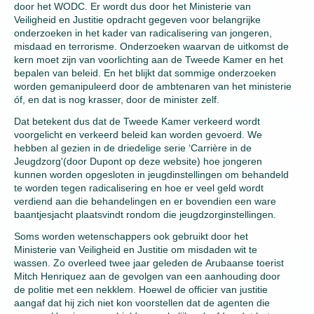
door het WODC. Er wordt dus door het Ministerie van
Veiligheid en Justitie opdracht gegeven voor belangrijke
onderzoeken in het kader van radicalisering van jongeren,
misdaad en terrorisme. Onderzoeken waarvan de uitkomst de
kern moet zijn van voorlichting aan de Tweede Kamer en het
bepalen van beleid. En het blijkt dat sommige onderzoeken
worden gemanipuleerd door de ambtenaren van het ministerie
óf, en dat is nog krasser, door de minister zelf.
Dat betekent dus dat de Tweede Kamer verkeerd wordt
voorgelicht en verkeerd beleid kan worden gevoerd. We
hebben al gezien in de driedelige serie ‘Carrière in de
Jeugdzorg'(door Dupont op deze website) hoe jongeren
kunnen worden opgesloten in jeugdinstellingen om behandeld
te worden tegen radicalisering en hoe er veel geld wordt
verdiend aan die behandelingen en er bovendien een ware
baantjesjacht plaatsvindt rondom die jeugdzorginstellingen.
Soms worden wetenschappers ook gebruikt door het
Ministerie van Veiligheid en Justitie om misdaden wit te
wassen. Zo overleed twee jaar geleden de Arubaanse toerist
Mitch Henriquez aan de gevolgen van een aanhouding door
de politie met een nekklem. Hoewel de officier van justitie
aangaf dat hij zich niet kon voorstellen dat de agenten die