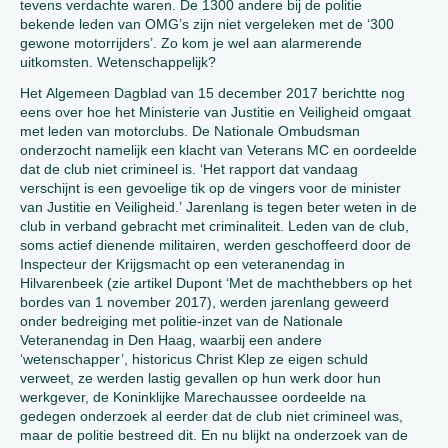
tevens verdachte waren. De 1300 andere bij de politie
bekende leden van OMG’s zijn niet vergeleken met de ‘300
gewone motorrijders’. Zo kom je wel aan alarmerende
uitkomsten. Wetenschappelijk?
Het Algemeen Dagblad van 15 december 2017 berichtte nog
eens over hoe het Ministerie van Justitie en Veiligheid omgaat
met leden van motorclubs. De Nationale Ombudsman
onderzocht namelijk een klacht van Veterans MC en oordeelde
dat de club niet crimineel is. ‘Het rapport dat vandaag
verschijnt is een gevoelige tik op de vingers voor de minister
van Justitie en Veiligheid.’ Jarenlang is tegen beter weten in de
club in verband gebracht met criminaliteit. Leden van de club,
soms actief dienende militairen, werden geschoffeerd door de
Inspecteur der Krijgsmacht op een veteranendag in
Hilvarenbeek (zie artikel Dupont ‘Met de machthebbers op het
bordes van 1 november 2017), werden jarenlang geweerd
onder bedreiging met politie-inzet van de Nationale
Veteranendag in Den Haag, waarbij een andere
‘wetenschapper’, historicus Christ Klep ze eigen schuld
verweet, ze werden lastig gevallen op hun werk door hun
werkgever, de Koninklijke Marechaussee oordeelde na
gedegen onderzoek al eerder dat de club niet crimineel was,
maar de politie bestreed dit. En nu blijkt na onderzoek van de