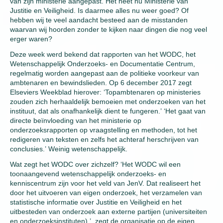
van zijn ministerie aangepast. Het heet nu Ministerie van
Justitie en Veiligheid. Is daarmee alles nu weer goed? Of
hebben wij te veel aandacht besteed aan de misstanden
waarvan wij hoorden zonder te kijken naar dingen die nog veel
erger waren?
Deze week werd bekend dat rapporten van het WODC, het
Wetenschappelijk Onderzoeks- en Documentatie Centrum,
regelmatig worden aangepast aan de politieke voorkeur van
ambtenaren en bewindslieden. Op 6 december 2017 zegt
Elseviers Weekblad hierover: ‘Topambtenaren op ministeries
zouden zich herhaaldelijk bemoeien met onderzoeken van het
instituut, dat als onafhankelijk dient te fungeren.’ ‘Het gaat van
directe beïnvloeding van het ministerie op
onderzoeksrapporten op vraagstelling en methoden, tot het
redigeren van teksten en zelfs het achteraf herschrijven van
conclusies.’ Weinig wetenschappelijk.
Wat zegt het WODC over zichzelf? ‘Het WODC wil een
toonaangevend wetenschappelijk onderzoeks- en
kenniscentrum zijn voor het veld van JenV. Dat realiseert het
door het uitvoeren van eigen onderzoek, het verzamelen van
statistische informatie over Justitie en Veiligheid en het
uitbesteden van onderzoek aan externe partijen (universiteiten
en onderzoeksinstituten).’, zegt de organisatie op de eigen