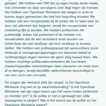
gelogen. We hebben een OM dat op eigen houtje deals maakt
met criminelen en daar vervolgens over liegt tegen de minister.
We hebben een Openbaar Ministerie dat weigert in actie te
komen tegen gemeenten die met hun begroting knoeien.We
hebben ook een reorganisatie bij de politie die nu twee keer zo
duur zal uitkomen dan begroot, terwijl die reorganisatie een
mislukking lijkt te worden. We hebben politiechefs die
publiekelijk, buiten het parlement of de minister om,
benadrukken dat de wet veranderd moet worden om
motorclubs die niet strafbaar zijn tóch strafbaar te kunnen
stellen. We hebben een politieapparaat dat aantoonbare onzin
verkoopt in voortgangsrapportages om daarmee beleid te
rechtvaardigen tegen mensen die geen vlieg kwaad doen. We
hebben machtige politievakbondsleiders die hun leden
maatschappelijke ontwrichtingen laten uitvoeren om meer loon
af te dwingen, terwijl diezelfde vakbondsman beschuldigd is
van een vorm van corruptie.
De vragen die niemand stelt zijn simpel. Is het Openbaar
Ministerie nog wel uit op waarheidsvinding? Is het Openbaar
Ministerie niet zijn eigen koers aan het varen buiten parlement
en minister om? Is de politie er niet in geslaagd een stille
staatsgreep te plegen? Wat is het woord van de politie en het
Openbaar Ministerie waard?