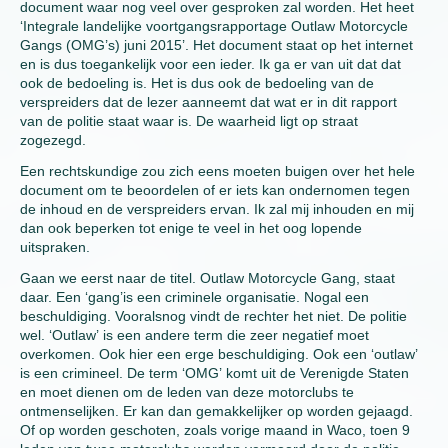
document waar nog veel over gesproken zal worden. Het heet
‘Integrale landelijke voortgangsrapportage Outlaw Motorcycle
Gangs (OMG’s) juni 2015’. Het document staat op het internet
en is dus toegankelijk voor een ieder. Ik ga er van uit dat dat
ook de bedoeling is. Het is dus ook de bedoeling van de
verspreiders dat de lezer aanneemt dat wat er in dit rapport
van de politie staat waar is. De waarheid ligt op straat
zogezegd.
Een rechtskundige zou zich eens moeten buigen over het hele
document om te beoordelen of er iets kan ondernomen tegen
de inhoud en de verspreiders ervan. Ik zal mij inhouden en mij
dan ook beperken tot enige te veel in het oog lopende
uitspraken.
Gaan we eerst naar de titel. Outlaw Motorcycle Gang, staat
daar. Een ‘gang’is een criminele organisatie. Nogal een
beschuldiging. Vooralsnog vindt de rechter het niet. De politie
wel. ‘Outlaw’ is een andere term die zeer negatief moet
overkomen. Ook hier een erge beschuldiging. Ook een ‘outlaw’
is een crimineel. De term ‘OMG’ komt uit de Verenigde Staten
en moet dienen om de leden van deze motorclubs te
ontmenselijken. Er kan dan gemakkelijker op worden gejaagd.
Of op worden geschoten, zoals vorige maand in Waco, toen 9