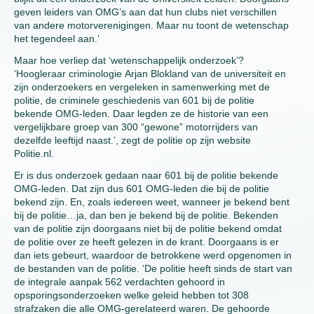
geven leiders van OMG’s aan dat hun clubs niet verschillen
van andere motorverenigingen. Maar nu toont de wetenschap
het tegendeel aan.’
Maar hoe verliep dat ‘wetenschappelijk onderzoek’?
‘Hoogleraar criminologie Arjan Blokland van de universiteit en
zijn onderzoekers en vergeleken in samenwerking met de
politie, de criminele geschiedenis van 601 bij de politie
bekende OMG-leden. Daar legden ze de historie van een
vergelijkbare groep van 300 “gewone” motorrijders van
dezelfde leeftijd naast.’, zegt de politie op zijn website
Politie.nl.
Er is dus onderzoek gedaan naar 601 bij de politie bekende
OMG-leden. Dat zijn dus 601 OMG-leden die bij de politie
bekend zijn. En, zoals iedereen weet, wanneer je bekend bent
bij de politie…ja, dan ben je bekend bij de politie. Bekenden
van de politie zijn doorgaans niet bij de politie bekend omdat
de politie over ze heeft gelezen in de krant. Doorgaans is er
dan iets gebeurt, waardoor de betrokkene werd opgenomen in
de bestanden van de politie. ‘De politie heeft sinds de start van
de integrale aanpak 562 verdachten gehoord in
opsporingsonderzoeken welke geleid hebben tot 308
strafzaken die alle OMG-gerelateerd waren. De gehoorde