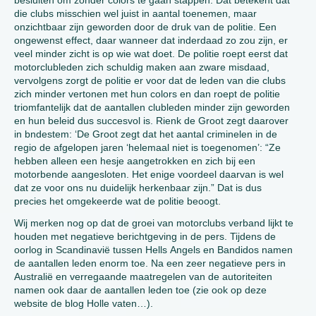
besluiten om zonder colors te gaan stappen. Dat betekent dat
die clubs misschien wel juist in aantal toenemen, maar
onzichtbaar zijn geworden door de druk van de politie. Een
ongewenst effect, daar wanneer dat inderdaad zo zou zijn, er
veel minder zicht is op wie wat doet. De politie roept eerst dat
motorclubleden zich schuldig maken aan zware misdaad,
vervolgens zorgt de politie er voor dat de leden van die clubs
zich minder vertonen met hun colors en dan roept de politie
triomfantelijk dat de aantallen clubleden minder zijn geworden
en hun beleid dus succesvol is. Rienk de Groot zegt daarover
in bndestem: ‘De Groot zegt dat het aantal criminelen in de
regio de afgelopen jaren ‘helemaal niet is toegenomen’: “Ze
hebben alleen een hesje aangetrokken en zich bij een
motorbende aangesloten. Het enige voordeel daarvan is wel
dat ze voor ons nu duidelijk herkenbaar zijn.” Dat is dus
precies het omgekeerde wat de politie beoogt.
Wij merken nog op dat de groei van motorclubs verband lijkt te
houden met negatieve berichtgeving in de pers. Tijdens de
oorlog in Scandinavië tussen Hells Angels en Bandidos namen
de aantallen leden enorm toe. Na een zeer negatieve pers in
Australië en verregaande maatregelen van de autoriteiten
namen ook daar de aantallen leden toe (zie ook op deze
website de blog Holle vaten…).