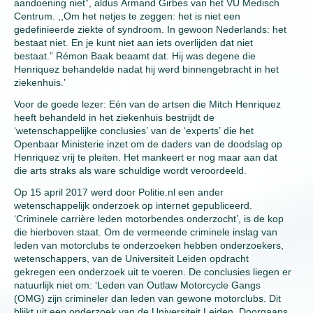
aandoening niet”, aldus Armand Girbes van het VU Medisch
Centrum. ,,Om het netjes te zeggen: het is niet een
gedefinieerde ziekte of syndroom. In gewoon Nederlands: het
bestaat niet. En je kunt niet aan iets overlijden dat niet
bestaat.” Rémon Baak beaamt dat. Hij was degene die
Henriquez behandelde nadat hij werd binnengebracht in het
ziekenhuis.’
Voor de goede lezer: Eén van de artsen die Mitch Henriquez
heeft behandeld in het ziekenhuis bestrijdt de
‘wetenschappelijke conclusies’ van de ‘experts’ die het
Openbaar Ministerie inzet om de daders van de doodslag op
Henriquez vrij te pleiten. Het mankeert er nog maar aan dat
die arts straks als ware schuldige wordt veroordeeld.
Op 15 april 2017 werd door Politie.nl een ander
wetenschappelijk onderzoek op internet gepubliceerd.
‘Criminele carrière leden motorbendes onderzocht’, is de kop
die hierboven staat. Om de vermeende criminele inslag van
leden van motorclubs te onderzoeken hebben onderzoekers,
wetenschappers, van de Universiteit Leiden opdracht
gekregen een onderzoek uit te voeren. De conclusies liegen er
natuurlijk niet om: ‘Leden van Outlaw Motorcycle Gangs
(OMG) zijn crimineler dan leden van gewone motorclubs. Dit
blijkt uit een onderzoek van de Universiteit Leiden. Doorgaans