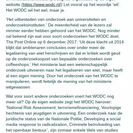
website (
https://www.wodc.nl/
) Let vooral op het woordje ‘wil’.
Het WODC wil het wel, maar ja.
‘Het uitbesteden van onderzoek aan universiteiten en
onderzoeksinstituten.’ De meerderheid van de lezers zal
nimmer eerder hebben gehoord van het WODC. Nog minder
zal bekend zijn wat voor soort onderzoeken het WODC doet.
The Post Online op 6 december 2017: ‘Uit deze klacht uit 2014
blijkt dat ambtenaren conclusies over onder meer de
legalisering van wiet herschrijven en dat er kritiek wordt geuit
op de onderzoeksopzet van bepaalde onderzoeken over
coffeeshops.’ Het ministerie laat een wetenschappelijk
onderzoek uitvoeren naar het legaliseren van wiet, maar heeft
al een eigen mening. Door het onderzoek van het WODC te
manipuleren, wordt feitelijk de mening van het ministerie
witgewassen.
Wat voor soort andere onderzoeken voert het WODC nog
meer uit? Op de eigen website zegt het WODC hierover:
‘National Risk Assessment; terrorismefinanciering, Voorlopige
hechtenis van jeugdigen in uitvoering, Een onderzoek naar de
juridische status van de Nationale Politie, Developing a social
media response to radicalization, Criminele beïnvloeding van
het openbaar bestuur’, zijn zomaar enkele titels van studies