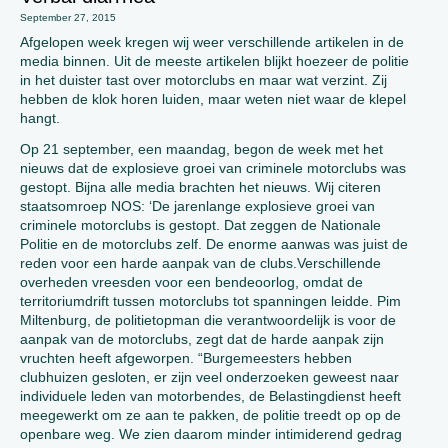
September 27, 2015
Afgelopen week kregen wij weer verschillende artikelen in de
media binnen. Uit de meeste artikelen blijkt hoezeer de politie
in het duister tast over motorclubs en maar wat verzint. Zij
hebben de klok horen luiden, maar weten niet waar de klepel
hangt.
Op 21 september, een maandag, begon de week met het
nieuws dat de explosieve groei van criminele motorclubs was
gestopt. Bijna alle media brachten het nieuws. Wij citeren
staatsomroep NOS: ‘De jarenlange explosieve groei van
criminele motorclubs is gestopt. Dat zeggen de Nationale
Politie en de motorclubs zelf. De enorme aanwas was juist de
reden voor een harde aanpak van de clubs.Verschillende
overheden vreesden voor een bendeoorlog, omdat de
territoriumdrift tussen motorclubs tot spanningen leidde. Pim
Miltenburg, de politietopman die verantwoordelijk is voor de
aanpak van de motorclubs, zegt dat de harde aanpak zijn
vruchten heeft afgeworpen. “Burgemeesters hebben
clubhuizen gesloten, er zijn veel onderzoeken geweest naar
individuele leden van motorbendes, de Belastingdienst heeft
meegewerkt om ze aan te pakken, de politie treedt op op de
openbare weg. We zien daarom minder intimiderend gedrag