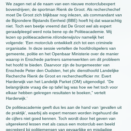
We zagen net al de naam van een nieuwe motorclubexpert
bovendrijven; de sportman Rienk de Groot. Als recherchechef
moet De Groot zich blijkbaar nog inlezen, als commandant van
de Bijzondere Bijstands Eenheid (BBE) hoeft hij dat waarachtig
niet. Toch een beetje vreemd dat De Groot wel als expert
geraadpleegd werd nota bene op de Politieacademie. Wij
lezen op politieacademie.nl/onderwijs/ov namelijk het
volgende: ‘Een motorclub ontwikkelt zich tot een criminele
organisatie. In deze sessie vertellen de hoofdrolspelers van
gemeente, politie en het Openbaar Ministerie over de manier
waarop in Enschede partners samenwerkten om dit probleem
het hoofd te bieden. Daarvoor zijn de burgemeester van
Enschede Peter den Oudsten, het plv. diensthoofd Landelijke
Recherche Rienk de Groot en rechercheofficier mr. Evert
Harderwijk van het Landelijk Parket (OM) uitgenodigd. “De
belangrijkste vraag die op tafel lag was hoe we het toch voor
elkaar hebben gekregen resultaten te boeken,” vertelt
Harderwijk.’
De politieacademie geeft dus les aan de hand van ‘gevallen uit
de praktijk’, waarbij als expert mensen worden ingehuurd die
de cijfers niet goed kennen. Toch wordt door het geven van
uitgerekend lessen met als casus een motorclub een beeld
gecreëerd bij politiemensen van gevaarlijke en misdadige