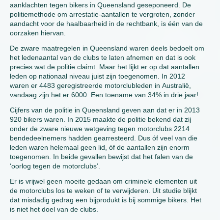
aanklachten tegen bikers in Queensland geseponeerd. De
politiemethode om arrestatie-aantallen te vergroten, zonder
aandacht voor de haalbaarheid in de rechtbank, is één van de
oorzaken hiervan.
De zware maatregelen in Queensland waren deels bedoelt om
het ledenaantal van de clubs te laten afnemen en dat is ook
precies wat de politie claimt. Maar het lijkt er op dat aantallen
leden op nationaal niveau juist zijn toegenomen. In 2012
waren er 4483 geregistreerde motorclubleden in Australië,
vandaag zijn het er 6000. Een toename van 34% in drie jaar!
Cijfers van de politie in Queensland geven aan dat er in 2013
920 bikers waren. In 2015 maakte de politie bekend dat zij
onder de zware nieuwe wetgeving tegen motorclubs 2214
bendedeelnemers hadden gearresteerd. Dus óf veel van die
leden waren helemaal geen lid, óf de aantallen zijn enorm
toegenomen. In beide gevallen bewijst dat het falen van de
‘oorlog tegen de motorclubs’.
Er is vrijwel geen moeite gedaan om criminele elementen uit
de motorclubs los te weken of te verwijderen. Uit studie blijkt
dat misdadig gedrag een bijprodukt is bij sommige bikers. Het
is niet het doel van de clubs.