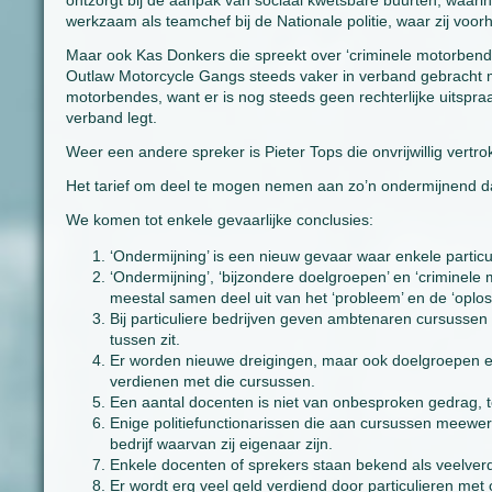
ontzorgt bij de aanpak van sociaal kwetsbare buurten, waarin 
werkzaam als teamchef bij de Nationale politie, waar zij vo
Maar ook Kas Donkers die spreekt over ‘criminele motorbende
Outlaw Motorcycle Gangs steeds vaker in verband gebracht me
motorbendes, want er is nog steeds geen rechterlijke uitspra
verband legt.
Weer een andere spreker is Pieter Tops die onvrijwillig vertro
Het tarief om deel te mogen nemen aan zo’n ondermijnend da
We komen tot enkele gevaarlijke conclusies:
‘Ondermijning’ is een nieuw gevaar waar enkele particu
‘Ondermijning’, ‘bijzondere doelgroepen’ en ‘crimin
meestal samen deel uit van het ‘probleem’ en de ‘oplos
Bij particuliere bedrijven geven ambtenaren cursuss
tussen zit.
Er worden nieuwe dreigingen, maar ook doelgroepen en 
verdienen met die cursussen.
Een aantal docenten is niet van onbesproken gedrag, te
Enige politiefunctionarissen die aan cursussen meewe
bedrijf waarvan zij eigenaar zijn.
Enkele docenten of sprekers staan bekend als veelver
Er wordt erg veel geld verdiend door particulieren m