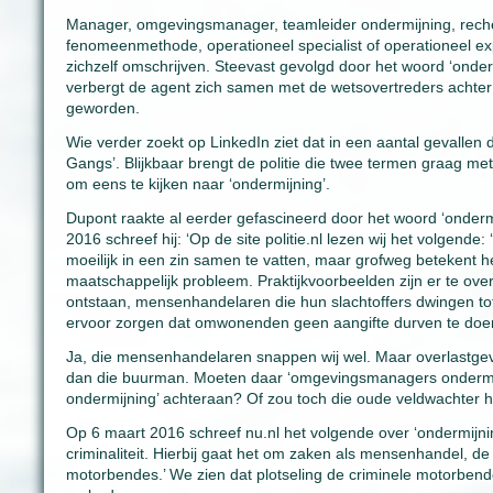
Manager, omgevingsmanager, teamleider ondermijning, recherch
fenomeenmethode, operationeel specialist of operationeel ex
zichzelf omschrijven. Steevast gevolgd door het woord ‘onde
verbergt de agent zich samen met de wetsovertreders achter
geworden.
Wie verder zoekt op LinkedIn ziet dat in een aantal gevallen
Gangs’. Blijkbaar brengt de politie die twee termen graag me
om eens te kijken naar ‘ondermijning’.
Dupont raakte al eerder gefascineerd door het woord ‘ondermi
2016 schreef hij: ‘Op de site politie.nl lezen wij het volgende:
moeilijk in een zin samen te vatten, maar grofweg betekent
maatschappelijk probleem. Praktijkvoorbeelden zijn er te ov
ontstaan, mensenhandelaren die hun slachtoffers dwingen tot
ervoor zorgen dat omwonenden geen aangifte durven te doen. 
Ja, die mensenhandelaren snappen wij wel. Maar overlastge
dan die buurman. Moeten daar ‘omgevingsmanagers ondermijnin
ondermijning’ achteraan? Of zou toch die oude veldwachter 
Op 6 maart 2016 schreef nu.nl het volgende over ‘ondermijni
criminaliteit. Hierbij gaat het om zaken als mensenhandel, de 
motorbendes.’ We zien dat plotseling de criminele motorben