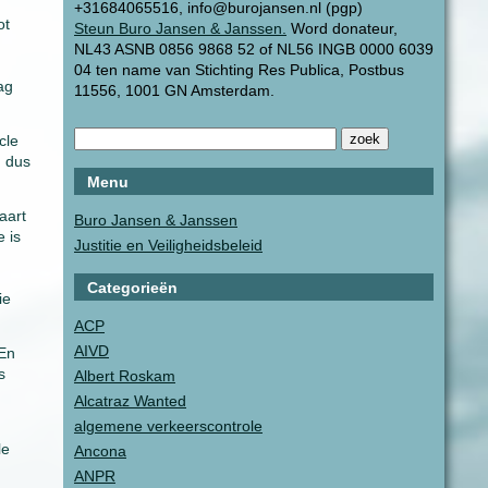
+31684065516, info@burojansen.nl (pgp)
ot
Steun Buro Jansen & Janssen.
Word donateur,
NL43 ASNB 0856 9868 52 of NL56 INGB 0000 6039
04 ten name van Stichting Res Publica, Postbus
ag
11556, 1001 GN Amsterdam.
cle
n dus
Menu
aart
Buro Jansen & Janssen
e is
Justitie en Veiligheidsbeleid
Categorieën
ie
ACP
AIVD
 En
s
Albert Roskam
Alcatraz Wanted
algemene verkeerscontrole
le
Ancona
g
ANPR