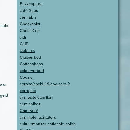
Buzzcapture
café Suus
cannabis
Checkpoint
inele
Christ Klep
cidi
CJIB
clubhuis
Clubverbod
Coffeeshops
colourverbod
Coosto
corona/covid-19/cov-sars-2
daar
corruptie
 geld
crimesite camilleri
criminaliteit
CrimiNee!
criminele facilitators
cultuurmonitor nationale politie