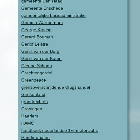
gemeente Den Haag
Gemeente Enschede
gemeentelijke basisadministratie
Gemma Warmerdam
George Kroese
Gerard Bouman
Gerlof Leistra
Gerrit van der Burg
Gerrit van der Kamp
Glenne Schoen
Grachtengordel
Greenpeace
grensoverschrijdende drugshandel
Griekenland
grondrechten
Groningen
Haarlem
HAMC
handboek nederlandse 1%-motorclubs
Handgranaten