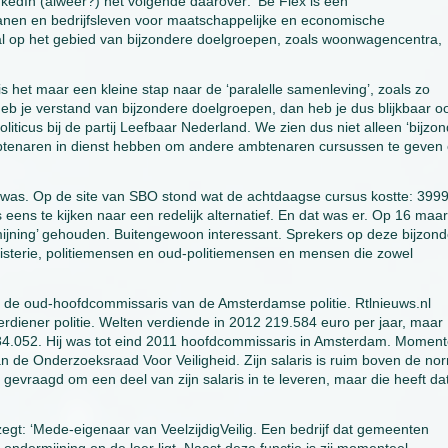
kedIn (alweer?) het volgende daarover: ‘Be Flex is een
ganen en bedrijfsleven voor maatschappelijke en economische
al op het gebied van bijzondere doelgroepen, zoals woonwagencentra,
s het maar een kleine stap naar de ‘paralelle samenleving’, zoals zo
Heb je verstand van bijzondere doelgroepen, dan heb je dus blijkbaar o
liticus bij de partij Leefbaar Nederland. We zien dus niet alleen ‘bijzo
ambtenaren in dienst hebben om andere ambtenaren cursussen te geven 
m was. Op de site van SBO stond wat de achtdaagse cursus kostte: 399
 eens te kijken naar een redelijk alternatief. En dat was er. Op 16 maar
jning’ gehouden. Buitengewoon interessant. Sprekers op deze bijzond
terie, politiemensen en oud-politiemensen en mensen die zowel
 de oud-hoofdcommissaris van de Amsterdamse politie. Rtlnieuws.nl
erdiener politie. Welten verdiende in 2012 219.584 euro per jaar, maar
 284.052. Hij was tot eind 2011 hoofdcommissaris in Amsterdam. Moment
van de Onderzoeksraad Voor Veiligheid. Zijn salaris is ruim boven de no
gevraagd om een deel van zijn salaris in te leveren, maar die heeft da
zegt: ‘Mede-eigenaar van VeelzijdigVeilig. Een bedrijf dat gemeenten