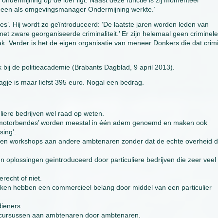
ondermijning op de loer ligt. Naast deze functie is zij momenteel
orheen als omgevingsmanager Ondermijning werkte.’
s’. Hij wordt zo geïntroduceerd: ‘De laatste jaren worden leden van
t zware georganiseerde criminaliteit.’ Er zijn helemaal geen criminele
ak. Verder is het de eigen organisatie van meneer Donkers die dat crim
k bij de politieacademie (Brabants Dagblad, 9 april 2013).
gje is maar liefst 395 euro. Nogal een bedrag.
liere bedrijven wel raad op weten.
ele motorbendes’ worden meestal in één adem genoemd en maken ook
sing’.
en en workshops aan andere ambtenaren zonder dat de echte overheid 
oplossingen geïntroduceerd door particuliere bedrijven die zeer veel
recht of niet.
rken hebben een commercieel belang door middel van een particulier
dieners.
et cursussen aan ambtenaren door ambtenaren.