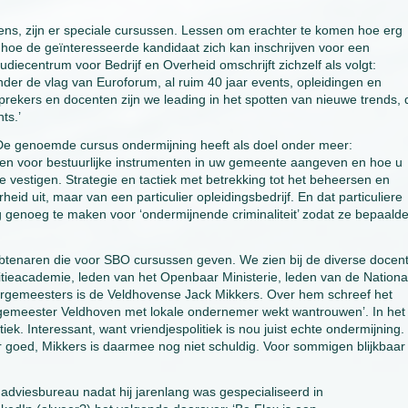
kens, zijn er speciale cursussen. Lessen om erachter te komen hoe erg
n hoe de geïnteresseerde kandidaat zich kan inschrijven voor een
diecentrum voor Bedrijf en Overheid omschrijft zichzelf als volgt:
der de vlag van Euroforum, al ruim 40 jaar events, opleidingen en
rekers en docenten zijn we leading in het spotten van nieuwe trends, 
ts.’
. De genoemde cursus ondermijning heeft als doel onder meer:
 voor bestuurlijke instrumenten in uw gemeente aangeven en hoe u
 vestigen. Strategie en tactiek met betrekking tot het beheersen en
heid uit, maar van een particulier opleidingsbedrijf. En dat particuliere
 genoeg te maken voor ‘ondermijnende criminaliteit’ zodat ze bepaald
mbtenaren die voor SBO cursussen geven. We zien bij de diverse docen
ieacademie, leden van het Openbaar Ministerie, leden van de Nationa
burgemeesters is de Veldhovense Jack Mikkers. Over hem schreef het
gemeester Veldhoven met lokale ondernemer wekt wantrouwen’. In het
iek. Interessant, want vriendjespolitiek is nou juist echte ondermijning.
oed, Mikkers is daarmee nog niet schuldig. Voor sommigen blijkbaar
dviesbureau nadat hij jarenlang was gespecialiseerd in