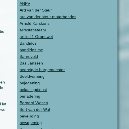
ANPV
Ard van der Steur
ard van der steur motorbendes
Arnold Karskens
arrestatieteam
die
artikel 1 Grondwet
Bandidos
bandidos mc
Barneveld
Bas Janssen
e
bedreigde burgemeester
Beeldvorming
ten
bejegening
le
belastingdienst
benadering
Bernard Welten
 Het
 wel
Bert van der Wal
beveiliging
bewapening