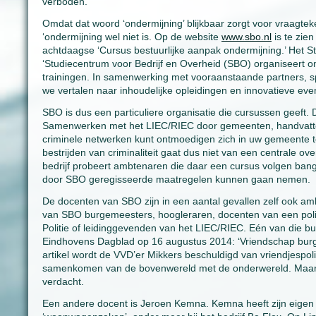
verboden.
Omdat dat woord ‘ondermijning’ blijkbaar zorgt voor vraagte
‘ondermijning wel niet is. Op de website
www.sbo.nl
is te zie
achtdaagse ‘Cursus bestuurlijke aanpak ondermijning.’ Het Stu
‘Studiecentrum voor Bedrijf en Overheid (SBO) organiseert on
trainingen. In samenwerking met vooraanstaande partners, sp
we vertalen naar inhoudelijke opleidingen en innovatieve even
SBO is dus een particuliere organisatie die cursussen geeft
Samenwerken met het LIEC/RIEC door gemeenten, handvatten
criminele netwerken kunt ontmoedigen zich in uw gemeente te
bestrijden van criminaliteit gaat dus niet van een centrale over
bedrijf probeert ambtenaren die daar een cursus volgen bang
door SBO geregisseerde maatregelen kunnen gaan nemen.
De docenten van SBO zijn in een aantal gevallen zelf ook a
van SBO burgemeesters, hoogleraren, docenten van een polit
Politie of leidinggevenden van het LIEC/RIEC. Eén van die 
Eindhovens Dagblad op 16 augustus 2014: ‘Vriendschap bur
artikel wordt de VVD’er Mikkers beschuldigd van vriendjespolit
samenkomen van de bovenwereld met de onderwereld. Maar g
verdacht.
Een andere docent is Jeroen Kemna. Kemna heeft zijn eigen a