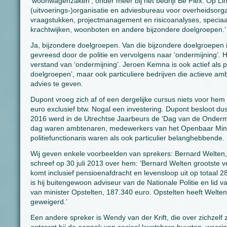
‘woonwagenzaken’, onder meer bij het bedrijf Be Flex. Op Lin
(uitvoerings-)organisatie en adviesbureau voor overheidsor
vraagstukken, projectmanagement en risicoanalyses, specia
krachtwijken, woonboten en andere bijzondere doelgroepen.’
Ja, bijzondere doelgroepen. Van die bijzondere doelgroepen i
gevreesd door de politie en vervolgens naar ‘ondermijning’. 
verstand van ‘ondermijning’. Jeroen Kemna is ook actief als po
doelgroepen’, maar ook particuliere bedrijven die actieve 
advies te geven.
Dupont vroeg zich af of een dergelijke cursus niets voor he
euro exclusief btw. Nogal een investering. Dupont besloot dus
2016 werd in de Utrechtse Jaarbeurs de ‘Dag van de Ondermi
dag waren ambtenaren, medewerkers van het Openbaar Minis
politiefunctionaris waren als ook particulier belanghebbende.
Wij geven enkele voorbeelden van sprekers: Bernard Welten,
schreef op 30 juli 2013 over hem: ‘Bernard Welten grootste v
komt inclusief pensioenafdracht en levensloop uit op totaal
is hij buitengewoon adviseur van de Nationale Politie en lid 
van minister Opstelten, 187.340 euro. Opstelten heeft Welten 
geweigerd.’
Een andere spreker is Wendy van der Krift, die over zichzelf 