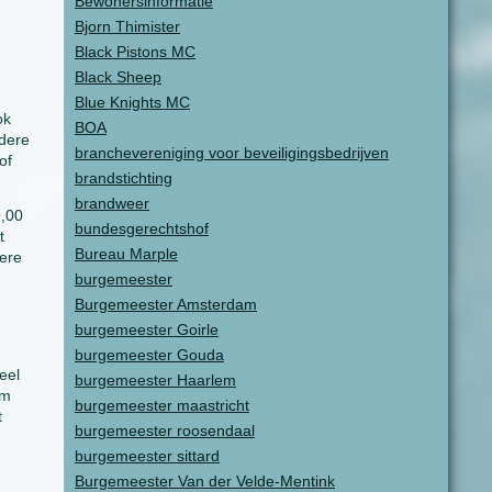
Bewonersinformatie
Bjorn Thimister
Black Pistons MC
Black Sheep
Blue Knights MC
ok
BOA
ndere
branchevereniging voor beveiligingsbedrijven
of
brandstichting
brandweer
9,00
bundesgerechtshof
t
Bureau Marple
ere
burgemeester
Burgemeester Amsterdam
burgemeester Goirle
burgemeester Gouda
eel
burgemeester Haarlem
rm
burgemeester maastricht
t
burgemeester roosendaal
burgemeester sittard
Burgemeester Van der Velde-Mentink