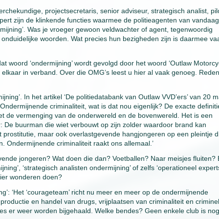
ekundige, projectsecretaris, senior adviseur, strategisch analist, pil
pert zijn de klinkende functies waarmee de politieagenten van vandaag
rmijning’. Was je vroeger gewoon veldwachter of agent, tegenwoordig
 onduidelijke woorden. Wat precies hun bezigheden zijn is daarmee va
 dat woord ‘ondermijning’ wordt gevolgd door het woord ‘Outlaw Motorcy
t elkaar in verband. Over die OMG’s leest u hier al vaak genoeg. Rede
jning’. In het artikel ‘De politiedatabank van Outlaw VVD’ers’ van 20 m
 ‘Ondermijnende criminaliteit, wat is dat nou eigenlijk? De exacte definiti
 het de vermenging van de onderwereld en de bovenwereld. Het is een
er: De buurman die wiet verbouwt op zijn zolder waardoor brand kan
 prostitutie, maar ook overlastgevende hangjongeren op een pleintje d
Ondermijnende criminaliteit raakt ons allemaal.’
vende jongeren? Wat doen die dan? Voetballen? Naar meisjes fluiten?
g’, ‘strategisch analisten ondermijning’ of zelfs ‘operationeel expert
hier wonderen doen?
ng’: ‘Het ‘courageteam’ richt nu meer en meer op de ondermijnende
productie en handel van drugs, vrijplaatsen van criminaliteit en crimine
des er weer worden bijgehaald. Welke bendes? Geen enkele club is no