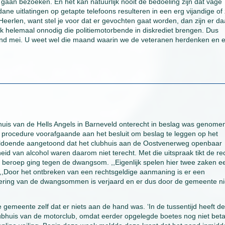
gaan bezoeken. En het kan natuurlijk nooit de bedoeling zijn dat vage
ne uitlatingen op getapte telefoons resulteren in een erg vijandige of 
n Heerlen, want stel je voor dat er gevochten gaat worden, dan zijn er d
ok helemaal onnodig die politiemotorbende in diskrediet brengen. Dus
maand mei. U weet wel die maand waarin we de veteranen herdenken en e
bhuis van de Hells Angels in Barneveld onterecht in beslag was genome
 procedure voorafgaande aan het besluit om beslag te leggen op het
nvoldoende aangetoond dat het clubhuis aan de Oostvenerweg openbaar
d van alcohol waren daarom niet terecht. Met die uitspraak tikt de re
 beroep ging tegen de dwangsom. ,,Eigenlijk spelen hier twee zaken e
. ,,Door het ontbreken van een rechtsgeldige aanmaning is er een
ering van de dwangsommen is verjaard en er dus door de gemeente ni
 gemeente zelf dat er niets aan de hand was. ‘In de tussentijd heeft de
clubhuis van de motorclub, omdat eerder opgelegde boetes nog niet bet