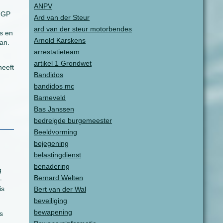
ANPV
 GGP
Ard van der Steur
ard van der steur motorbendes
is en
Arnold Karskens
an.
arrestatieteam
artikel 1 Grondwet
heeft
Bandidos
bandidos mc
Barneveld
Bas Janssen
bedreigde burgemeester
Beeldvorming
bejegening
belastingdienst
benadering
g
Bernard Welten
-
is
Bert van der Wal
beveiliging
bewapening
s