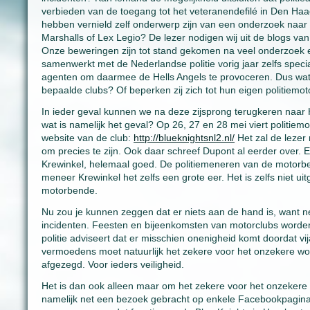
verbieden van de toegang tot het veteranendefilé in Den Ha
hebben vernield zelf onderwerp zijn van een onderzoek naar s
Marshalls of Lex Legio? De lezer nodigen wij uit de blogs va
Onze beweringen zijn tot stand gekomen na veel onderzoek e
samenwerkt met de Nederlandse politie vorig jaar zelfs speci
agenten om daarmee de Hells Angels te provoceren. Dus wat g
bepaalde clubs? Of beperken zij zich tot hun eigen politiem
In ieder geval kunnen we na deze zijsprong terugkeren naar He
wat is namelijk het geval? Op 26, 27 en 28 mei viert politiem
website van de club:
http://blueknightsnl2.nl/
Het zal de lezer n
om precies te zijn. Ook daar schreef Dupont al eerder over.
Krewinkel, helemaal goed. De politiemeneren van de motorben
meneer Krewinkel het zelfs een grote eer. Het is zelfs niet ui
motorbende.
Nu zou je kunnen zeggen dat er niets aan de hand is, want net
incidenten. Feesten en bijeenkomsten van motorclubs word
politie adviseert dat er misschien onenigheid komt doordat vi
vermoedens moet natuurlijk het zekere voor het onzekere w
afgezegd. Voor ieders veiligheid.
Het is dan ook alleen maar om het zekere voor het onzekere 
namelijk net een bezoek gebracht op enkele Facebookpagina’s