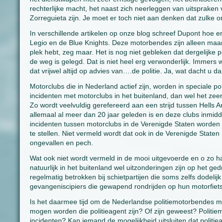
rechterlijke macht, het naast zich neerleggen van uitspraken v
Zorreguieta zijn. Je moet er toch niet aan denken dat zulke
In verschillende artikelen op onze blog schreef Dupont hoe er
Legio en de Blue Knights. Deze motorbendes zijn alleen maar 
plek hebt, zeg maar. Het is nog niet gebleken dat dergelijke
de weg is gelegd. Dat is niet heel erg verwonderlijk. Imme
dat vrijwel altijd op advies van….de politie. Ja, wat dacht u d
Motorclubs die in Nederland actief zijn, worden in speciale
incidenten met motorclubs in het buitenland, dan wel het zeer 
Zo wordt veelvuldig gerefereerd aan een strijd tussen Hells 
allemaal al meer dan 20 jaar geleden is en deze clubs inmi
incidenten tussen motorclubs in de Verenigde Staten worden
te stellen. Niet vermeld wordt dat ook in de Verenigde Staten
ongevallen en pech.
Wat ook niet wordt vermeld in de mooi uitgevoerde en o zo 
natuurlijk in het buitenland wel uitzonderingen zijn op het 
regelmatig betrokken bij schietpartijen die soms zelfs dodelijk
gevangeniscipiers die gewapend rondrijden op hun motorfietsen
Is het daarmee tijd om de Nederlandse politiemotorbendes 
mogen worden die politieagent zijn? Of zijn geweest? Politi
incidenten? Kan iemand de mogelijkheid uitsluiten dat politiea