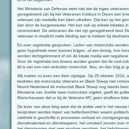
Het Ministerie van Defensie weet niet wie de eigen veteranen 
geregistreerd zijn bij het Veteranen Instituut in Doorn een br
veteraan zijn medaille kan laten uitreiken. Dat kan op het 
dan door de burgemeester. Het kan ook op enkele lokaties in h
ceremonieel. De veteranen die niet zijn geregistreerd door De
veteraan is verplicht nette kleding aan te trekken bij deeln
En over registratie gesproken. Leden van motorclubs worden o
geen hypotheek meer kunnen krijgen, of een lening, hun hor
worden dichtgetimmerd of om de lokale media wat negatieve ro
Door de registratie kan tevens worden gezien dat de oud-sold
lid is van een niet-verboden motorclub. Nou, en dan krijg je g
Wij maken nu even een klein zijstapje. Op 25 oktober 2016, al
besloten dat motorclubs Veterans en Black Sheep niet crimine
Noord-Nederland de motorclub Black Sheep nog steeds besch
Ministerie van Justitie twee motorclubs vrijpleit, geeft de pol
Marechaussee dat er bij de Veterans MC geen strafbare feite
De lezer van deze blog weet dat de politie veel in het nieu
besproken worden lopen van twitterberichten waarin politiech
valsheid in geschrifte in processen-verbaal en voortgangsra
dienstmaterieel en dienstwapens, het constant zeuren over 
het dienstwapen met zeer ernstige gevolgen, het bekritiseren