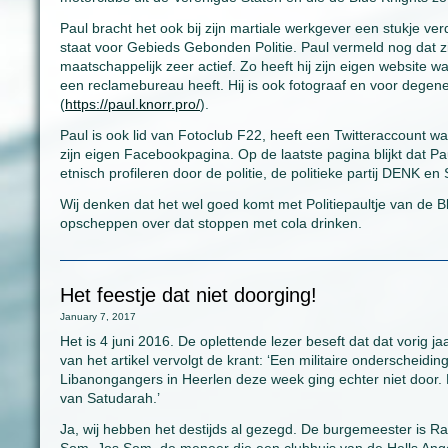
Paul bracht het ook bij zijn martiale werkgever een stukje ver
staat voor Gebieds Gebonden Politie. Paul vermeld nog dat zijn
maatschappelijk zeer actief. Zo heeft hij zijn eigen website waa
een reclamebureau heeft. Hij is ook fotograaf en voor degenen
(
https://paul.knorr.pro/
).
Paul is ook lid van Fotoclub F22, heeft een Twitteraccount wa
zijn eigen Facebookpagina. Op de laatste pagina blijkt dat P
etnisch profileren door de politie, de politieke partij DENK e
Wij denken dat het wel goed komt met Politiepaultje van de Bl
opscheppen over dat stoppen met cola drinken.
Het feestje dat niet doorging!
January 7, 2017
Het is 4 juni 2016. De oplettende lezer beseft dat dat vorig ja
van het artikel vervolgt de krant: ‘Een militaire onderscheid
Libanongangers in Heerlen deze week ging echter niet door. 
van Satudarah.’
Ja, wij hebben het destijds al gezegd. De burgemeester is R