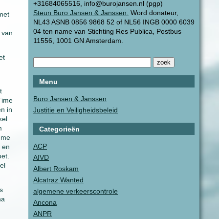
+31684065516, info@burojansen.nl (pgp)
Steun Buro Jansen & Janssen.
Word donateur,
 met
NL43 ASNB 0856 9868 52 of NL56 INGB 0000 6039
04 ten name van Stichting Res Publica, Postbus
 van
11556, 1001 GN Amsterdam.
et
Menu
t
Buro Jansen & Janssen
 Time
n in
Justitie en Veiligheidsbeleid
kel
m
Categorieën
j me
ACP
n en
et.
AIVD
el
Albert Roskam
Alcatraz Wanted
s
algemene verkeerscontrole
na
Ancona
ANPR