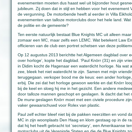
evenementen moeten dus haast wel uit bijzonder hout gesnede
jubileum. Zij doen dat in stijl en hebben voor het evenement 
de vergunning. De motorbende heeft al eerder in Villa Eikhol
evenementen van talloze motorclubs door het hele land. Wat
de politie en de gemeente?
Ten eerste natuurlijk bestaat Blue Knights MC uit alleen maa
zomaar een MC, maar zelfs een LEMC. Wat betekent Law Enf
officieren van de club een portret schetsen van deze politie
Op 12 augustus 2013 berichtte het Algemeen dagblad over een
over horloge’, kopte het dagblad. ‘Paul Knörr (31) en zijn vrie
in Didim kocht de Hagenaar een waterdicht horloge. Na wat 
zee, bleek het niet waterdicht te zijn. Samen met mijn vriend
teruggegaan. verkoper bood me de keus: een ander horloge, o
erbij. Die zei dat het horloge gewoon werkte en dat Knörr loog
bij de keel en sloeg hij me in het gezicht. Een andere mede
door talloze mannen geschopt en geslagen. Ik dacht dat het
De murw geslagen Knörr moet met een civiele procedure zijn 
vaker gewaarschuwd voor Rolex van plastic.
Paul zelf echter bleef niet bij de pakken neerzitten en vond d
MC in zijn woonplaats Den Haag en klom gestaag op in de ra
dat hij het heeft gebracht tot ‘secretary’, een Amerikaanse te
motorclubs uit de Verenigde Staten en die de Blue Knights 