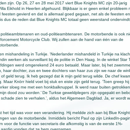
n zijn. Op 26, 27 en 28 mei 2017 viert Blue Knights MC zijn 20-jarig
Villa Eikhold in Heerlen afgehuurd. Blijkbaar is er geen enkel probleem
d feesten gevierd en dat is allemaal goed gegaan, net als de feesten en
 is dus de reden dat Blue Knights MC totaal geen weerstand ondervindt
r politieambtenaren en oud-politieambtenaren. De motorbende is ook ni
orcement Motorcycle Club. Wij zullen aan de hand van één van de
motorbende.
 mishandeling in Turkije. ‘Nederlander mishandeld in Turkije na klach
ndin werken als surveillant bij de politie in Den Haag. In de winkel Star
afdingen werd omgerekend 24 euro betaald. Maar later, bij het zwemme
in, haar dochter, zus en twee dochters van haar zus zijn we naar de win
f geld terug. Ik heb gezegd dat ik mijn geld terug wilde. De chef kwa
. Maar Knörr hield voet bij stuk en eiste zijn geld terug. ‘Toen greep hi
werker sloeg me met een honkbalknuppel. Ik werd naar buiten getrokke
 mijn dood zou worden.’ De Turkse geweldplegers zijn opgepakt en bebo
schade zien te verhalen.’, aldus het Algemeen Dagblad. Ja, er wordt w
at het tijd was voor een verandering. Hij meldde zich aan bij Blue Knight
ngen van de motorbende. Inmiddels bericht Paul op zijn LinkedIn-pagi
rm voor de functie van secretaris die afkomstig is van de eerste 1%-
zo aardig vonden dat ze hem overnamen.