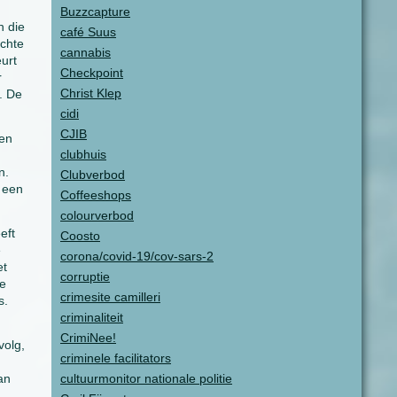
Buzzcapture
n die
café Suus
achte
cannabis
urt
Checkpoint
r
Christ Klep
. De
cidi
CJIB
ken
clubhuis
n.
Clubverbod
k een
Coffeeshops
colourverbod
eft
Coosto
e
corona/covid-19/cov-sars-2
et
corruptie
ke
crimesite camilleri
s.
criminaliteit
CrimiNee!
volg,
criminele facilitators
an
cultuurmonitor nationale politie