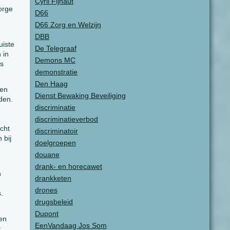
Cyril Fijnaut
Jorge
D66
D66 Zorg en Welzijn
DBB
uiste
De Telegraaf
 in
Demons MC
is
demonstratie
Den Haag
 en
Dienst Bewaking Beveiliging
eden.
discriminatie
discriminatieverbod
cht
discriminatoir
 bij
doelgroepen
douane
drank- en horecawet
n
drankketen
drones
.
drugsbeleid
Dupont
en
EenVandaag Jos Som
t