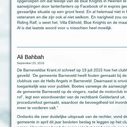
opgeroepen om dat feestje van de Blue Knights in Heerlen te 
aanwijzingen door lanterfanters op Facebook of in expres geda
gevaarlijke situatie op een groot feest. En al helemaal niet i
veteranen en die zijn ook al niet welkom. En narigheid zou o
Riding Ralf, u weet het. Villa Eikhold, Blue Knights en de 
Al is dat laatste woord voor u misschien heel moeilijk.
Ali Bahbah
September 23, 2016
De Barneveldse Krant.nl schreef op 19 juli 2015 hoe het clu
geveild. ‘De gemeente Barneveld heeft fouten gemaakt bij de
clubhuis van de Hells Angels in Barneveld. Daarnaast is o
toegankelijk was voor publiek. Boetes vanwege de aanwezighei
de gemeente Barneveld op de vingers, nadat de motorclub in
rol”, legt een woordvoerder van de rechtbank Gelderland uit
procedurefout gemaakt, waardoor de bevoegdheid tot invord
meer te vorderen valt.”
Ondanks die zeer duidelijke uitspraak van de rechter, vond de
gemeente in april dit jaar besloten beslag te leggen op het 