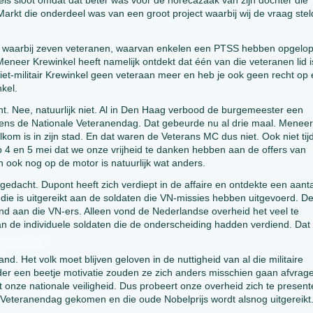
ls sloot omdat dat beter was voor de horecazaak van zijn dochter die
Markt die onderdeel was van een groot project waarbij wij de vraag ste
ie waarbij zeven veteranen, waarvan enkelen een PTSS hebben opgelo
Meneer Krewinkel heeft namelijk ontdekt dat één van die veteranen lid i
iet-militair Krewinkel geen veteraan meer en heb je ook geen recht op
kel.
ht. Nee, natuurlijk niet. Al in Den Haag verbood de burgemeester een
jdens de Nationale Veteranendag. Dat gebeurde nu al drie maal. Menee
kom is in zijn stad. En dat waren de Veterans MC dus niet. Ook niet tij
op 4 en 5 mei dat we onze vrijheid te danken hebben aan de offers van
an ook nog op de motor is natuurlijk wat anders.
dacht. Dupont heeft zich verdiept in de affaire en ontdekte een aanta
 die is uitgereikt aan de soldaten die VN-missies hebben uitgevoerd. D
nd aan die VN-ers. Alleen vond de Nederlandse overheid het veel te
an de individuele soldaten die de onderscheiding hadden verdiend. Dat
d. Het volk moet blijven geloven in de nuttigheid van al die militaire
der een beetje motivatie zouden ze zich anders misschien gaan afvrag
 onze nationale veiligheid. Dus probeert onze overheid zich te presen
le Veteranendag gekomen en die oude Nobelprijs wordt alsnog uitgereikt