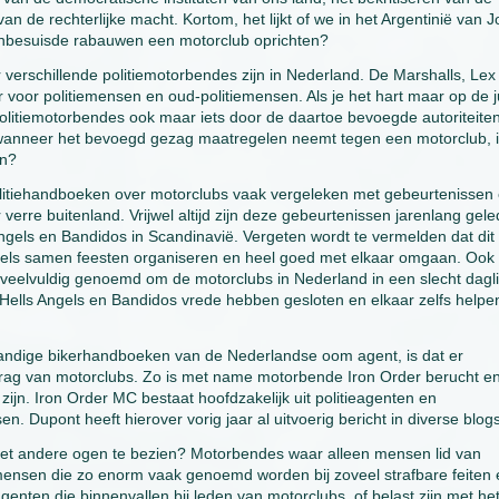
an de rechterlijke macht. Kortom, het lijkt of we in het Argentinië van 
 onbesuisde rabauwen een motorclub oprichten?
 verschillende politiemotorbendes zijn in Nederland. De Marshalls, Lex
voor politiemensen en oud-politiemensen. Als je het hart maar op de j
 politiemotorbendes ook maar iets door de daartoe bevoegde autoriteiten
rs wanneer het bevoegd gezag maatregelen neemt tegen een motorclub, 
an?
 politiehandboeken over motorclubs vaak vergeleken met gebeurtenissen
verre buitenland. Vrijwel altijd zijn deze gebeurtenissen jarenlang gel
Angels en Bandidos in Scandinavië. Vergeten wordt te vermelden dat dit
ddels samen feesten organiseren en heel goed met elkaar omgaan. Ook
 veelvuldig genoemd om de motorclubs in Nederland in een slecht dagli
 Hells Angels en Bandidos vrede hebben gesloten en elkaar zelfs helpen
handige bikerhandboeken van de Nederlandse oom agent, is dat er
gedrag van motorclubs. Zo is met name motorbende Iron Order berucht e
 zijn. Iron Order MC bestaat hoofdzakelijk uit politieagenten en
. Dupont heeft hierover vorig jaar al uitvoerig bericht in diverse blogs
met andere ogen te bezien? Motorbendes waar alleen mensen lid van
emensen die zo enorm vaak genoemd worden bij zoveel strafbare feiten 
genten die binnenvallen bij leden van motorclubs, of belast zijn met he