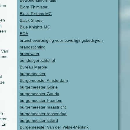
Bewonersinformatie
lden
Bjorn Thimister
Black Pistons MC
pen
Black Sheep
s
Blue Knights MC
 een
BOA
branchevereniging voor beveiligingsbedrijven
brandstichting
r Van
brandweer
dens
bundesgerechtshof
Bureau Marple
burgemeester
l
Burgemeester Amsterdam
eze
burgemeester Goirle
burgemeester Gouda
burgemeester Haarlem
burgemeester maastricht
en
burgemeester roosendaal
teren
burgemeester sittard
. En
Burgemeester Van der Velde-Mentink