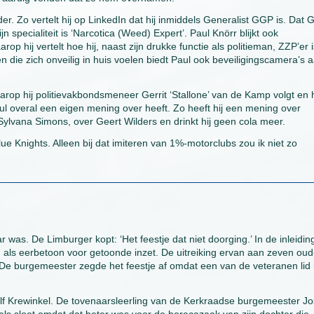
der. Zo vertelt hij op LinkedIn dat hij inmiddels Generalist GGP is. Dat
 specialiteit is ‘Narcotica (Weed) Expert’. Paul Knörr blijkt ook
rop hij vertelt hoe hij, naast zijn drukke functie als politieman, ZZP’er 
 die zich onveilig in huis voelen biedt Paul ook beveiligingscamera’s a
arop hij politievakbondsmeneer Gerrit ‘Stallone’ van de Kamp volgt en 
aul overal een eigen mening over heeft. Zo heeft hij een mening over
n Sylvana Simons, over Geert Wilders en drinkt hij geen cola meer.
ue Knights. Alleen bij dat imiteren van 1%-motorclubs zou ik niet zo
ar was. De Limburger kopt: ‘Het feestje dat niet doorging.’ In de inleidin
ing als eerbetoon voor getoonde inzet. De uitreiking ervan aan zeven oud
De burgemeester zegde het feestje af omdat een van de veteranen lid 
alf Krewinkel. De tovenaarsleerling van de Kerkraadse burgemeester Jo