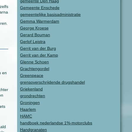
gemeente Den Haag
zelfs
Gemeente Enschede
aarna
gemeentelijke basisadministratie
Gemma Warmerdam
ren.
George Kroese
Gerard Bouman
Gerlof Leistra
Gerrit van der Burg
Gerrit van der Kamp
Glenne Schoen
Grachtengordel
n en
Greenpeace
grensoverschrijdende drugshandel
Griekenland
chter
en
grondrechten
Groningen
ets
Haarlem
HAMC
handboek nederlandse 1%-motorclubs
aald
Handgranaten