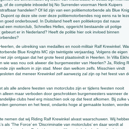
ag, of de complete inboedel bij No Surrender-voorman Henk Kuipers
trafbaar handelen? Of lid zijn van een politiemotorbende als Blue Knig
n Dupont op deze site over deze politiemotorbendes nog eens na te lez
n goed onderbouwd. In Duitsland heeft een politiekorps dat nauw
aal een motorclub, Schnelles Helles, opgericht bestaande uit potige
ebeurt er in Nederland? Heeft de politie hier ook invloed binnen
otorbendes?
erlen, de uitreiking van medailles en nooit-militair Ralf Krewinkel. Wa
otorbende Blue Knights MC zijn twintigste verjaardag. Volgens de eigen
iet zijn ontgaan dat het grote feest plaatsvindt in Heerlen. In Villa Eikh
 En wie was nou ook alweer die burgemeester van Heerlen? Ja, Riding R
de zijn welkom in zijn stad. Meer dan welkom zelfs. Misschien vindt
tgesloten dat meneer Krewinkel zelf aanwezig zal zijn op het feest van d
 als alle andere feesten van motorclubs zijn er tijdens feesten nooit
en alleen maar verboden door geschrokken burgemeesters wanneer de
jandelijke clubs heel erg misschien ook op dat feest afkomen. Bij zulke
orden genomen en het feest, ondanks hoge al gemaakte kosten, worde
te nemen dat wij Riding Ralf Krewinkel alvast waarschuwen. Wij hebbe
 als ‘The Force’ en ‘Discriminatie van motorclubs’ en daar wordt al