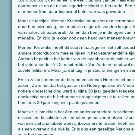
Som. Jos Som, de meneer die een clubhuis van de Hells Ange
daarnaast zit op de nieuw ingerichte Markt in Kerkrade. Een 
of meneer Som daar financieel beter van was geworden.
Maar dit terzijde. Meneer Krewinkel annuleert een ceremon
door hun uitzending, een medaille uitgereikt zouden krijgen. 
van motorclub Satudarah. Ja, en dan ben je in de ogen van n
medaille. En krijg je lekker ook geen hand van meneer Krewin
Meneer Krewinkel heeft dit soort maatregelen niet zelf bedac
andere motorclub om mee te rijden in het veteranendéfilé ti
Aartsen bepaalt in het kader van de openbare orde wie er wel
het veteranendefilé. De nooit-militair Van Aartsen roept wel 
zovele militairen. Maar ja, dat tuig in je stad ontvangen en d
En zo zal ook meneer de burgemeester van Heerlen hebben ge
zaken. Zo is het dat het gaat om de Nobelprijs voor de Vrede
nobele onderscheiding werd al bijna 30 jaar geleden toegeke
omslachtig om de bijbehorende draaginsignes uit te reiken a
heeft dus 30 jaar lang niet plaatsgevonden.
Maar er is inmiddels het één en ander veranderd in soldatenlan
missies en de soldaten zelf moeten gemotiveerd blijven. Zon
wat een stel analfabete woestijnbewoners te maken heeft met
als een overheid die oké is. Er is dus een gezellige Nationa
zo is het begonnen.