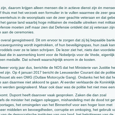
zijn, daarom krijgen alleen mensen die in actieve dienst zijn én mense
ief thuis met het verzoek een formulier in te vullen waarmee de zeer ge
gemeentehuis in de woonplaats van de zeer geachte veteraan en dat gebe
et ganse land waarbij hoge militairen de medaille uitreiken met militai
fensie moeten zelf maar zien dat Defensie ontdekt dat zij veteraan zijn
ame aan de ceremonies.
veral geregistreerd. Dit om ervoor te zorgen dat zij bij bepaalde ban
ecavergunning wordt ingetrokken, of hun beveiligingspas, hun zaak kan
ddels over ze te laten schrijven. De lezer ziet het, niets dan voordele
aat die in aanmerking komt voor de Nobelprijs voor de Vrede, eigenlij
een medaille. Dat scheelt waarschijnlijk enorm in de kosten.
weer vorig jaar dus, berichtte de NOS dat het Ministerie van Justitie he
el zijn. Op 4 januari 2017 bericht de Leeuwarder Courant dat de politi
ouwt als een OMG (Outlaw Motorcycle Gang). Ondanks het feit dat h
itie aan daarmee niet akkoord te gaan. Al eerder verklaarde de Koninklij
n werden gesignaleerd. Maar ook daar was de politie het niet mee een
ws komt. Dupont heeft daarover vaak gesproken. Zaken die dan zoal
efs de minister het zwijgen opleggen, mishandeling met de dood tot ge
pportages, het omsingelen van het Binnenhof voor een hoger loon met
meer middelen en bevoegdheden, corruptie en omkoping, het gebruik v
 van de democratische instituten van ons land, het bekritiseren van de