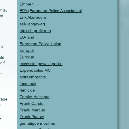
Emmen
hts,
EPA (European Police Association)
en.
Erik Akerboom
erik langeweg
etnisch profileren
EU-land
European Police Union
nt
Europol
Eurorun
old
alf
excessief geweld politie
Expendables MC
e
extreemrechts
facebook
femicide
Femke Halsema
 vage
Frank Candel
n
Frank Marcus
Frank Paauw
n
gematigde moslims