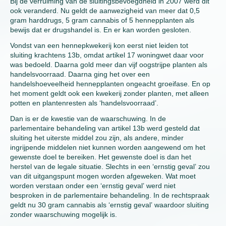
Bij de verruiming van de sluitingsbevoegdheid in 2007 werd dit
ook veranderd. Nu geldt de aanwezigheid van meer dat 0,5
gram harddrugs, 5 gram cannabis of 5 hennepplanten als
bewijs dat er drugshandel is. En er kan worden gesloten.
Vondst van een hennepkwekerij kon eerst niet leiden tot
sluiting krachtens 13b, omdat artikel 17 woningwet daar voor
was bedoeld. Daarna gold meer dan vijf oogstrijpe planten als
handelsvoorraad. Daarna ging het over een
handelshoeveelheid hennepplanten ongeacht groeifase. En op
het moment geldt ook een kwekerij zonder planten, met alleen
potten en plantenresten als ‘handelsvoorraad’.
Dan is er de kwestie van de waarschuwing. In de
parlementaire behandeling van artikel 13b werd gesteld dat
sluiting het uiterste middel zou zijn, als andere, minder
ingrijpende middelen niet kunnen worden aangewend om het
gewenste doel te bereiken. Het gewenste doel is dan het
herstel van de legale situatie. Slechts in een ‘ernstig geval’ zou
van dit uitgangspunt mogen worden afgeweken. Wat moet
worden verstaan onder een ‘ernstig geval’ werd niet
besproken in de parlementaire behandeling. In de rechtspraak
geldt nu 30 gram cannabis als ‘ernstig geval’ waardoor sluiting
zonder waarschuwing mogelijk is.