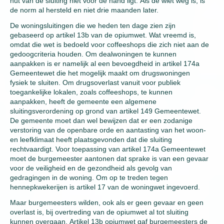
nut van de sluiting niet voor de hand ligt. Als de wiet weg is, is
de norm al hersteld en niet drie maanden later.
De woningsluitingen die we heden ten dage zien zijn
gebaseerd op artikel 13b van de opiumwet. Wat vreemd is,
omdat die wet is bedoeld voor coffeeshops die zich niet aan de
gedoogcriteria houden. Om dealwoningen te kunnen
aanpakken is er namelijk al een bevoegdheid in artikel 174a
Gemeentewet die het mogelijk maakt om drugswoningen
fysiek te sluiten. Om drugsoverlast vanuit voor publiek
toegankelijke lokalen, zoals coffeeshops, te kunnen
aanpakken, heeft de gemeente een algemene
sluitingsverordening op grond van artikel 149 Gemeentewet.
De gemeente moet dan wel bewijzen dat er een zodanige
verstoring van de openbare orde en aantasting van het woon-
en leefklimaat heeft plaatsgevonden dat die sluiting
rechtvaardigt. Voor toepassing van artikel 174a Gemeentewet
moet de burgemeester aantonen dat sprake is van een gevaar
voor de veiligheid en de gezondheid als gevolg van
gedragingen in de woning. Om op te treden tegen
hennepkwekerijen is artikel 17 van de woningwet ingevoerd.
Maar burgemeesters wilden, ook als er geen gevaar en geen
overlast is, bij overtreding van de opiumwet al tot sluiting
kunnen overgaan. Artikel 13b opiumwet gaf burgemeesters de