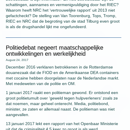
schattingen, aannames en vermenigvuldiging door het RIEC?
Waarom heeft NRC het ‘vertrouwelijke rapport’ uit 2013 niet
gefactcheckt? De stelling van Van Toorenburg, Tops, Tromp,
RIEC en NRC dat de begroting van de stad Tilburg even groot
is als de drugshandel lijkt me ongefundeerd.
Politiedebat negeert maatschappelijke
ontwikkelingen en werkelijkheid
August 24, 2017
December 2016 verklaren betrokkenen in de Rotterdamse
douanezaak dat de FIOD en de Amerikaanse DEA containers
met cocaine hebben doorgelaten naar de Nederlandse markt.
Met medeweten van de politie en OM.
1 januari 2017 raakt een politieman gewond. Er ontstond een
groot politietumult over ‘geweld tegen hulpverleners’ zoals ze
dat noemen, maar geheel onterecht. Media, politiebond,
minister, ze zaten er allemaal naast. De politieman was niet
aangevallen.
13 januari 2017 lekt een rapport van het Openbaar Ministerie
uit dat de criminaliteit 4,5 keer zo groot is als werd