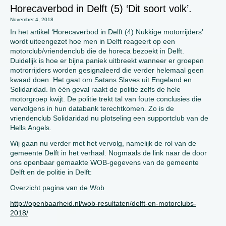
Horecaverbod in Delft (5) ‘Dit soort volk’.
November 4, 2018
In het artikel ‘Horecaverbod in Delft (4) Nukkige motorrijders’
wordt uiteengezet hoe men in Delft reageert op een
motorclub/vriendenclub die de horeca bezoekt in Delft.
Duidelijk is hoe er bijna paniek uitbreekt wanneer er groepen
motrorrijders worden gesignaleerd die verder helemaal geen
kwaad doen. Het gaat om Satans Slaves uit Engeland en
Solidaridad. In één geval raakt de politie zelfs de hele
motorgroep kwijt. De politie trekt tal van foute conclusies die
vervolgens in hun databank terechtkomen. Zo is de
vriendenclub Solidaridad nu plotseling een supportclub van de
Hells Angels.
Wij gaan nu verder met het vervolg, namelijk de rol van de
gemeente Delft in het verhaal. Nogmaals de link naar de door
ons openbaar gemaakte WOB-gegevens van de gemeente
Delft en de politie in Delft:
Overzicht pagina van de Wob
http://openbaarheid.nl/wob-resultaten/delft-en-motorclubs-
2018/