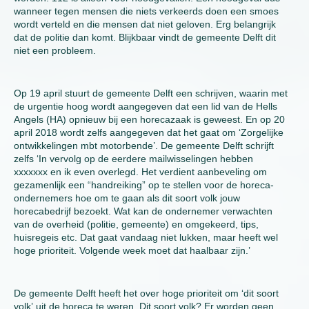
wanneer tegen mensen die niets verkeerds doen een smoes
wordt verteld en die mensen dat niet geloven. Erg belangrijk
dat de politie dan komt. Blijkbaar vindt de gemeente Delft dit
niet een probleem.
Op 19 april stuurt de gemeente Delft een schrijven, waarin met
de urgentie hoog wordt aangegeven dat een lid van de Hells
Angels (HA) opnieuw bij een horecazaak is geweest. En op 20
april 2018 wordt zelfs aangegeven dat het gaat om ‘Zorgelijke
ontwikkelingen mbt motorbende’. De gemeente Delft schrijft
zelfs ‘In vervolg op de eerdere mailwisselingen hebben
xxxxxxx en ik even overlegd. Het verdient aanbeveling om
gezamenlijk een “handreiking” op te stellen voor de horeca-
ondernemers hoe om te gaan als dit soort volk jouw
horecabedrijf bezoekt. Wat kan de ondernemer verwachten
van de overheid (politie, gemeente) en omgekeerd, tips,
huisregeis etc. Dat gaat vandaag niet lukken, maar heeft wel
hoge prioriteit. Volgende week moet dat haalbaar zijn.’
De gemeente Delft heeft het over hoge prioriteit om ‘dit soort
volk’ uit de horeca te weren. Dit soort volk? Er worden geen