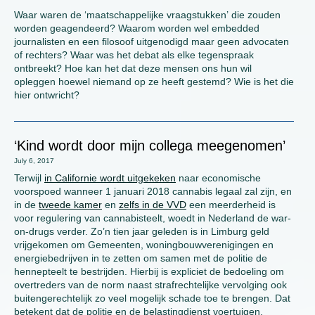
Waar waren de ‘maatschappelijke vraagstukken’ die zouden
worden geagendeerd? Waarom worden wel embedded
journalisten en een filosoof uitgenodigd maar geen advocaten
of rechters? Waar was het debat als elke tegenspraak
ontbreekt? Hoe kan het dat deze mensen ons hun wil
opleggen hoewel niemand op ze heeft gestemd? Wie is het die
hier ontwricht?
‘Kind wordt door mijn collega meegenomen’
July 6, 2017
Terwijl
in Californie wordt uitgekeken
naar economische
voorspoed wanneer 1 januari 2018 cannabis legaal zal zijn, en
in de
tweede kamer
en
zelfs in de VVD
een meerderheid is
voor regulering van cannabisteelt, woedt in Nederland de war-
on-drugs verder. Zo’n tien jaar geleden is in Limburg geld
vrijgekomen om Gemeenten, woningbouwverenigingen en
energiebedrijven in te zetten om samen met de politie de
hennepteelt te bestrijden. Hierbij is expliciet de bedoeling om
overtreders van de norm naast strafrechtelijke vervolging ook
buitengerechtelijk zo veel mogelijk schade toe te brengen. Dat
betekent dat de politie en de belastingdienst voertuigen,