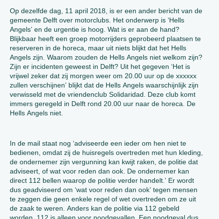
Op dezelfde dag, 11 april 2018, is er een ander bericht van de
gemeente Delft over motorclubs. Het onderwerp is ‘Hells
Angels’ en de urgentie is hoog. Wat is er aan de hand?
Blijkbaar heeft een groep motorrijders geprobeerd plaatsen te
reserveren in de horeca, maar uit niets blijkt dat het Hells
Angels zijn. Waarom zouden de Hells Angels niet welkom zijn?
Zijn er incidenten geweest in Delft? Uit het gegeven ‘Het is
vrijwel zeker dat zij morgen weer om 20.00 uur op de xxxxxx
zullen verschijnen’ blijkt dat de Hells Angels waarschijnlijk zijn
verwisseld met de vriendenclub Solidaridad. Deze club komt
immers geregeld in Delft rond 20.00 uur naar de horeca. De
Hells Angels niet.
In de mail staat nog ‘adviseerde een ieder om hen niet te
bedienen, omdat zij de huisregels overtreden met hun kleding,
de ondernemer zijn vergunning kan kwijt raken, de politie dat
adviseert, of wat voor reden dan ook. De ondernemer kan
direct 112 bellen waarop de politie verder handelt.’ Er wordt
dus geadviseerd om ‘wat voor reden dan ook’ tegen mensen
te zeggen die geen enkele regel of wet overtreden om ze uit
de zaak te weren. Anders kan de politie via 112 gebeld
worden. 112 is alleen voor noodgevallen. Een noodgeval dus