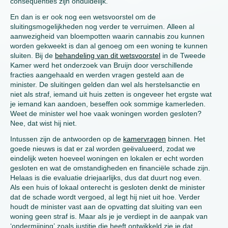
consequenties zijn onduidelijk.’
En dan is er ook nog een wetsvoorstel om de
sluitingsmogelijkheden nog verder te verruimen. Alleen al
aanwezigheid van bloempotten waarin cannabis zou kunnen
worden gekweekt is dan al genoeg om een woning te kunnen
sluiten. Bij de
behandeling van dit wetsvoorstel
in de Tweede
Kamer werd het onderzoek van Bruijn door verschillende
fracties aangehaald en werden vragen gesteld aan de
minister. De sluitingen gelden dan wel als herstelsanctie en
niet als straf, iemand uit huis zetten is ongeveer het ergste wat
je iemand kan aandoen, beseffen ook sommige kamerleden.
Weet de minister wel hoe vaak woningen worden gesloten?
Nee, dat wist hij niet.
Intussen zijn de antwoorden op de
kamervragen
binnen. Het
goede nieuws is dat er zal worden geëvalueerd, zodat we
eindelijk weten hoeveel woningen en lokalen er echt worden
gesloten en wat de omstandigheden en financiële schade zijn.
Helaas is die evaluatie driejaarlijks, dus dat duurt nog even.
Als een huis of lokaal onterecht is gesloten denkt de minister
dat de schade wordt vergoed, al legt hij niet uit hoe. Verder
houdt de minister vast aan de opvatting dat sluiting van een
woning geen straf is. Maar als je je verdiept in de aanpak van
‘ondermijning’ zoals justitie die heeft ontwikkeld zie je dat