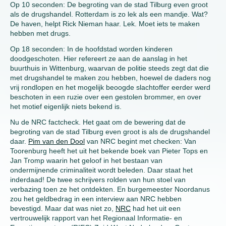
Op 10 seconden: De begroting van de stad Tilburg even groot
als de drugshandel. Rotterdam is zo lek als een mandje. Wat?
De haven, helpt Rick Nieman haar. Lek. Moet iets te maken
hebben met drugs.
Op 18 seconden: In de hoofdstad worden kinderen
doodgeschoten. Hier refereert ze aan de aanslag in het
buurthuis in Wittenburg, waarvan de politie steeds zegt dat die
met drugshandel te maken zou hebben, hoewel de daders nog
vrij rondlopen en het mogelijk beoogde slachtoffer eerder werd
beschoten in een ruzie over een gestolen brommer, en over
het motief eigenlijk niets bekend is.
Nu de NRC factcheck. Het gaat om de bewering dat de
begroting van de stad Tilburg even groot is als de drugshandel
daar.
Pim van den Dool
van NRC begint met checken: Van
Toorenburg heeft het uit het bekende boek van Pieter Tops en
Jan Tromp waarin het geloof in het bestaan van
ondermijnende criminaliteit wordt beleden. Daar staat het
inderdaad! De twee schrijvers rolden van hun stoel van
verbazing toen ze het ontdekten. En burgemeester Noordanus
zou het geldbedrag in een interview aan NRC hebben
bevestigd. Maar dat was niet zo,
NRC
had het uit een
vertrouwelijk rapport van het Regionaal Informatie- en