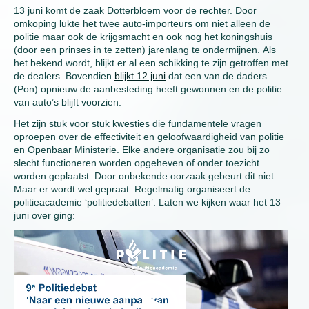
13 juni komt de zaak Dotterbloem voor de rechter. Door
omkoping lukte het twee auto-importeurs om niet alleen de
politie maar ook de krijgsmacht en ook nog het koningshuis
(door een prinses in te zetten) jarenlang te ondermijnen. Als
het bekend wordt, blijkt er al een schikking te zijn getroffen met
de dealers. Bovendien
blijkt 12 juni
dat een van de daders
(Pon) opnieuw de aanbesteding heeft gewonnen en de politie
van auto’s blijft voorzien.
Het zijn stuk voor stuk kwesties die fundamentele vragen
oproepen over de effectiviteit en geloofwaardigheid van politie
en Openbaar Ministerie. Elke andere organisatie zou bij zo
slecht functioneren worden opgeheven of onder toezicht
worden geplaatst. Door onbekende oorzaak gebeurt dit niet.
Maar er wordt wel gepraat. Regelmatig organiseert de
politieacademie ‘politiedebatten’. Laten we kijken waar het 13
juni over ging:
Video
Player