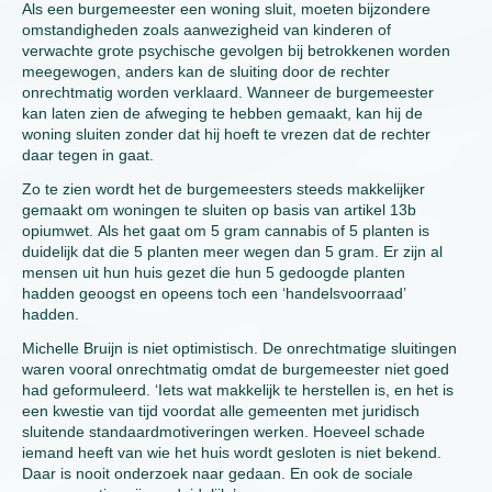
Als een burgemeester een woning sluit, moeten bijzondere
omstandigheden zoals aanwezigheid van kinderen of
verwachte grote psychische gevolgen bij betrokkenen worden
meegewogen, anders kan de sluiting door de rechter
onrechtmatig worden verklaard. Wanneer de burgemeester
kan laten zien de afweging te hebben gemaakt, kan hij de
woning sluiten zonder dat hij hoeft te vrezen dat de rechter
daar tegen in gaat.
Zo te zien wordt het de burgemeesters steeds makkelijker
gemaakt om woningen te sluiten op basis van artikel 13b
opiumwet. Als het gaat om 5 gram cannabis of 5 planten is
duidelijk dat die 5 planten meer wegen dan 5 gram. Er zijn al
mensen uit hun huis gezet die hun 5 gedoogde planten
hadden geoogst en opeens toch een ‘handelsvoorraad’
hadden.
Michelle Bruijn is niet optimistisch. De onrechtmatige sluitingen
waren vooral onrechtmatig omdat de burgemeester niet goed
had geformuleerd. ‘Iets wat makkelijk te herstellen is, en het is
een kwestie van tijd voordat alle gemeenten met juridisch
sluitende standaardmotiveringen werken. Hoeveel schade
iemand heeft van wie het huis wordt gesloten is niet bekend.
Daar is nooit onderzoek naar gedaan. En ook de sociale