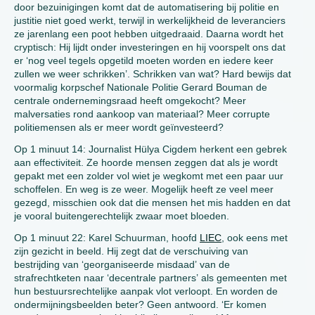
door bezuinigingen komt dat de automatisering bij politie en
justitie niet goed werkt, terwijl in werkelijkheid de leveranciers
ze jarenlang een poot hebben uitgedraaid. Daarna wordt het
cryptisch: Hij lijdt onder investeringen en hij voorspelt ons dat
er ‘nog veel tegels opgetild moeten worden en iedere keer
zullen we weer schrikken’. Schrikken van wat? Hard bewijs dat
voormalig korpschef Nationale Politie Gerard Bouman de
centrale ondernemingsraad heeft omgekocht? Meer
malversaties rond aankoop van materiaal? Meer corrupte
politiemensen als er meer wordt geïnvesteerd?
Op 1 minuut 14: Journalist Hülya Cigdem herkent een gebrek
aan effectiviteit. Ze hoorde mensen zeggen dat als je wordt
gepakt met een zolder vol wiet je wegkomt met een paar uur
schoffelen. En weg is ze weer. Mogelijk heeft ze veel meer
gezegd, misschien ook dat die mensen het mis hadden en dat
je vooral buitengerechtelijk zwaar moet bloeden.
Op 1 minuut 22: Karel Schuurman, hoofd
LIEC
, ook eens met
zijn gezicht in beeld. Hij zegt dat de verschuiving van
bestrijding van ‘georganiseerde misdaad’ van de
strafrechtketen naar ‘decentrale partners’ als gemeenten met
hun bestuursrechtelijke aanpak vlot verloopt. En worden de
ondermijningsbeelden beter? Geen antwoord. ‘Er komen