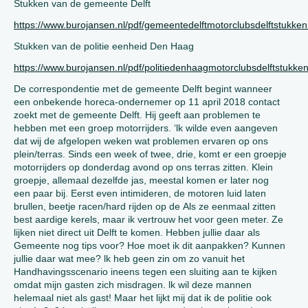
Stukken van de gemeente Delft
https://www.burojansen.nl/pdf/gemeentedelftmotorclubsdelftstukken
Stukken van de politie eenheid Den Haag
https://www.burojansen.nl/pdf/politiedenhaagmotorclubsdelftstukken
De correspondentie met de gemeente Delft begint wanneer
een onbekende horeca-ondernemer op 11 april 2018 contact
zoekt met de gemeente Delft. Hij geeft aan problemen te
hebben met een groep motorrijders. ‘lk wilde even aangeven
dat wij de afgelopen weken wat problemen ervaren op ons
plein/terras. Sinds een week of twee, drie, komt er een groepje
motorrijders op donderdag avond op ons terras zitten. Klein
groepje, allemaal dezelfde jas, meestal komen er later nog
een paar bij. Eerst even intimideren, de motoren luid laten
brullen, beetje racen/hard rijden op de Als ze eenmaal zitten
best aardige kerels, maar ik vertrouw het voor geen meter. Ze
lijken niet direct uit Delft te komen. Hebben jullie daar als
Gemeente nog tips voor? Hoe moet ik dit aanpakken? Kunnen
jullie daar wat mee? lk heb geen zin om zo vanuit het
Handhavingsscenario ineens tegen een sluiting aan te kijken
omdat mijn gasten zich misdragen. lk wil deze mannen
helemaal niet als gast! Maar het lijkt mij dat ik de politie ook