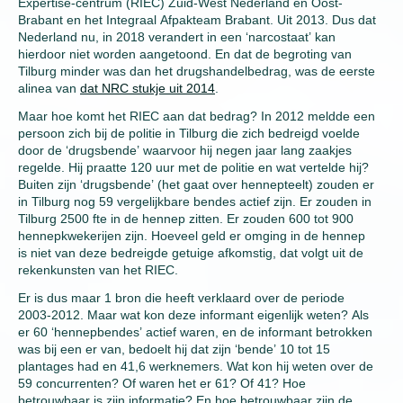
Expertise-centrum (RIEC) Zuid-West Nederland en Oost-
Brabant en het Integraal Afpakteam Brabant. Uit 2013. Dus dat
Nederland nu, in 2018 verandert in een ‘narcostaat’ kan
hierdoor niet worden aangetoond. En dat de begroting van
Tilburg minder was dan het drugshandelbedrag, was de eerste
alinea van
dat NRC stukje uit 2014
.
Maar hoe komt het RIEC aan dat bedrag? In 2012 meldde een
persoon zich bij de politie in Tilburg die zich bedreigd voelde
door de ‘drugsbende’ waarvoor hij negen jaar lang zaakjes
regelde. Hij praatte 120 uur met de politie en wat vertelde hij?
Buiten zijn ‘drugsbende’ (het gaat over hennepteelt) zouden er
in Tilburg nog 59 vergelijkbare bendes actief zijn. Er zouden in
Tilburg 2500 fte in de hennep zitten. Er zouden 600 tot 900
hennepkwekerijen zijn. Hoeveel geld er omging in de hennep
is niet van deze bedreigde getuige afkomstig, dat volgt uit de
rekenkunsten van het RIEC.
Er is dus maar 1 bron die heeft verklaard over de periode
2003-2012. Maar wat kon deze informant eigenlijk weten? Als
er 60 ‘hennepbendes’ actief waren, en de informant betrokken
was bij een er van, bedoelt hij dat zijn ‘bende’ 10 tot 15
plantages had en 41,6 werknemers. Wat kon hij weten over de
59 concurrenten? Of waren het er 61? Of 41? Hoe
betrouwbaar is zijn informatie? En hoe betrouwbaar zijn de