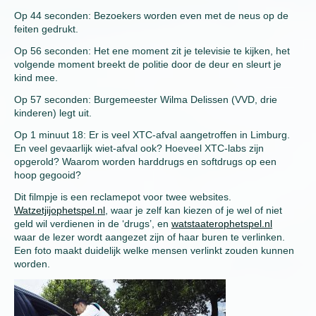
Op 44 seconden: Bezoekers worden even met de neus op de
feiten gedrukt.
Op 56 seconden: Het ene moment zit je televisie te kijken, het
volgende moment breekt de politie door de deur en sleurt je
kind mee.
Op 57 seconden: Burgemeester Wilma Delissen (VVD, drie
kinderen) legt uit.
Op 1 minuut 18: Er is veel XTC-afval aangetroffen in Limburg.
En veel gevaarlijk wiet-afval ook? Hoeveel XTC-labs zijn
opgerold? Waarom worden harddrugs en softdrugs op een
hoop gegooid?
Dit filmpje is een reclamepot voor twee websites.
Watzetjijophetspel.nl
, waar je zelf kan kiezen of je wel of niet
geld wil verdienen in de ‘drugs’, en
watstaaterophetspel.nl
waar de lezer wordt aangezet zijn of haar buren te verlinken.
Een foto maakt duidelijk welke mensen verlinkt zouden kunnen
worden.