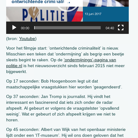
00:00
04:40
(bron:
Youtube
)
Voor het filmpje start: ‘ontwrichtende criminaliteit’ is nieuw.
Misschien een teken dat ‘ondermijning’ als begrip een beetje
sleets begint te raken. Op de
‘ondermijnings’-pagina van
politie.nl
is het nieuwsoverzicht sinds februari 2015 niet meer
bijgewerkt.
Op 17 seconden: Bob Hoogenboom legt uit dat
maatschappelijke vraagstukken hier worden ‘geagendeerd’.
Op 37 seconden: Jan Tromp is journalist. Hij vindt het
interessant en fascinerend dat iets zich onder de radar
afspeelt. Al gebeurt er volgens de vraagstelster ‘opvallend
weinig’. Wat er gebeurt of zich afspeelt krijgen we niet te
horen.
Op 45 seconden: Albert van Wijk van het openbaar ministerie
lijdt onder een ‘IT-museum’. Hij wil ons doen geloven dat het