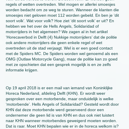
regels of wetten overtreden. Wel mogen er allerlei smoesjes
worden bedacht om ze weg te sturen. Wanneer de klanten die
smoesjes niet geloven moet 112 worden gebeld. En ben je ‘dit
soort volk’. Wat voor volk? Hoe ziet ‘dit soort volk’ er uit? En
hebben we het over de Hells Angels, Solidaridad of
motorrijders in het algemeen? We zagen al in het artikel
‘Horecaverbod in Delft (4) Nukkige motorrijders’ dat de politie
ook andere motorrijders die geen enkele regel of wet
overtreden uit de stad verjaagt. Wel is er een goed contact
met de Spiders MC. De Spiders worden wel genoemd als een
OMG (Outlaw Motorcycle Gang), maar de politie kan zo goed
met ze opschieten dat een gesprek mogelijk is en ze zelfs
informatie krijgen.
Op 19 april 2018 is er een mail van iemand van Koninklijke
Horeca Nederland, afdeling Delft (KHN). Er wordt weer
gesproken over een motorbende, maar onduidelijk is welke
‘motorbende’. Hells Angels of Solidaridad? Gesteld wordt door
KHN dat deze motorbende werd geserveerd door een
ondernemer die geen lid is van KHN en dus ook niet luistert
naar KHN wanneer motorbendes geweigerd moeten worden.
Dat is raar. Moet KHN bepalen wie er in de horeca welkom is?