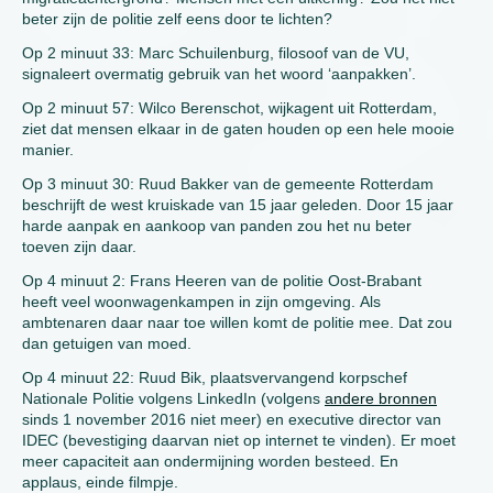
beter zijn de politie zelf eens door te lichten?
Op 2 minuut 33: Marc Schuilenburg, filosoof van de VU,
signaleert overmatig gebruik van het woord ‘aanpakken’.
Op 2 minuut 57: Wilco Berenschot, wijkagent uit Rotterdam,
ziet dat mensen elkaar in de gaten houden op een hele mooie
manier.
Op 3 minuut 30: Ruud Bakker van de gemeente Rotterdam
beschrijft de west kruiskade van 15 jaar geleden. Door 15 jaar
harde aanpak en aankoop van panden zou het nu beter
toeven zijn daar.
Op 4 minuut 2: Frans Heeren van de politie Oost-Brabant
heeft veel woonwagenkampen in zijn omgeving. Als
ambtenaren daar naar toe willen komt de politie mee. Dat zou
dan getuigen van moed.
Op 4 minuut 22: Ruud Bik, plaatsvervangend korpschef
Nationale Politie volgens LinkedIn (volgens
andere bronnen
sinds 1 november 2016 niet meer) en executive director van
IDEC (bevestiging daarvan niet op internet te vinden). Er moet
meer capaciteit aan ondermijning worden besteed. En
applaus, einde filmpje.