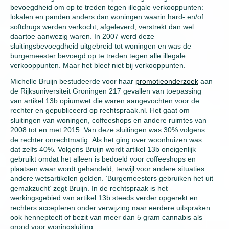
bevoegdheid om op te treden tegen illegale verkooppunten:
lokalen en panden anders dan woningen waarin hard- en/of
softdrugs werden verkocht, afgeleverd, verstrekt dan wel
daartoe aanwezig waren. In 2007 werd deze
sluitingsbevoegdheid uitgebreid tot woningen en was de
burgemeester bevoegd op te treden tegen alle illegale
verkooppunten. Maar het bleef niet bij verkooppunten.
Michelle Bruijn bestudeerde voor haar
promotieonderzoek
aan
de Rijksuniversiteit Groningen 217 gevallen van toepassing
van artikel 13b opiumwet die waren aangevochten voor de
rechter en gepubliceerd op rechtspraak.nl. Het gaat om
sluitingen van woningen, coffeeshops en andere ruimtes van
2008 tot en met 2015. Van deze sluitingen was 30% volgens
de rechter onrechtmatig. Als het ging over woonhuizen was
dat zelfs 40%. Volgens Bruijn wordt artikel 13b oneigenlijk
gebruikt omdat het alleen is bedoeld voor coffeeshops en
plaatsen waar wordt gehandeld, terwijl voor andere situaties
andere wetsartikelen gelden. ‘Burgemeesters gebruiken het uit
gemakzucht’ zegt Bruijn. In de rechtspraak is het
werkingsgebied van artikel 13b steeds verder opgerekt en
rechters accepteren onder verwijzing naar eerdere uitspraken
ook hennepteelt of bezit van meer dan 5 gram cannabis als
grond voor woningsluiting.