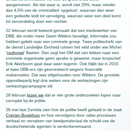
aangenomen. Als dat waar is, wordt niet 20%, maar minder
dan 4,5% van de criminaliteit ‘opgelost’, waarvan dan weer
een gedeelte leidt tot vervolging, waarvan weer een deel komt
tot veroordeling door een rechter.
22 februari wordt bekend gemaakt dat een medewerker van
DBB, die onder meer Geert Wilders beveiligt, informatie zou
hebben gelekt naar een criminele groep. Twee politiechefs van
de dienst Landelijke Eenheid ruimen het veld onder wie Michel
‘
roofvogel
‘ Baeten. Dan zegt het OM dat van lekken naar een
criminele organisatie geen sprake is geweest, maar korpschef
Erik Akerboom gaat daar weer tegenin. Ook blijkt dat in 2015
al twee DBB-ers zijn gearresteerd wegens financi
ë
le
malversaties. Dat was stilgehouden voor Wilders. De grootste
oppositiepartij legt drie weken voor de verkiezingen zijn
verkiezingscampagne stil.
28 februari
lezen we
dat er vier grote onderzoeken lopen naar
corruptie bij de politie.
26 mei laat Zembla zien hoe de politie heeft gefaald in de zaak
Cyprian Broekhuis
en hoe vervolgens door valse processen
verbaal en vervalsen van bewijsmateriaal de schuld van de
doodschietende agenten is verdonkeremaand.