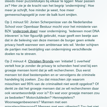
steeds meer puzzelstukjes bij elkaar te liggen’ Maar passen
ze? Hier zie je de kracht van het begrip ‘ondermijning’: Hoe
meer je schrijft, hoe minder je weet, hoe meer
gemeenschapsgeld je over de balk kunt smijten.
Op 1 minuut 50: Jorien Scherpenisse van de Nederlandse
School voor Openbaar Bestuur mocht voor het ministerie van
BZK ‘
onderzoek doen
‘ naar ondermijning. ‘Iedereen moet DNA
inleveren’ is hier figuurlijk gebruikt, maar geeft een beetje aan
dat in de beleving van deze mensen de burger geen enkele
privacy heeft wanneer een ambtenaar iets wil. Verder schijnen
de partijen met bestrijding van ondermijning verschillende
doelen na te streven.
Op 2 minuut 4:
Christien Bronda
van ‘initiatief 1 overheid’
vertelt hoe je zonder de privacy te schenden heel snel bij een
groepje mensen komt dat je wilt rechercheren. Dus eerst
mensen tot doel bestempelen en er vervolgens de criminele
handeling bij zoeken. Zou dat misschien zijn waarom
misschien wel 95% van de criminaliteit niet wordt opgelost? Of
denkt ze dat het groepje mensen dat ze wil rechercheren daar
ook verantwoordelijk voor is? En wat voor groepje mensen zou
ze bedoelen? Motorclubleden? Henneptelers?
Woonwagenbewoners? Mannen met een
migratieachtergrond? Mensen met een uitkering? Zou het niet