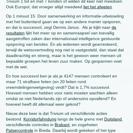
Trivium 1 tot en met 7 konden of wilden dit keer niet meedoen.
Ook Europol, dat vroeger altijd meedeed
liet het afweten
.
Op 1 minuut 15: Door samenwerking en informatie-uitwisseling
met het buitenland gaan we op een andere manier opsporen,
en dat is succesvol, zegt Dennis Janus. Als je kijkt naar
de
resultaten
lijkt het meer op en samenraapsel van toevallig
aangetroffen zaken dan internationaal intelligence gestuurde
opsporing van bendes. En als iedereen wordt gearresteerd,
terwijl de wetsovertreding nog niet is vastgesteld, dan staat dat
daadkrachtig en streng, maar is het gewoon weer mensen uit
bepaalde groepen het leven zuur maken. Op gespannen voet
met de wet.
En hoe succesvol ben je als je 4147 mensen controleert en
maar 71 strafbare feiten (en 20 feiten rond
vreemdelingenwetgeving) vindt? Dat is 1,7% succesvol.
Hoeveel mensen hebben voor niets moeten wachten alleen
omdat ze niet Nederlands zijn of anderszins opvallend? En
hoeveel heeft dit allemaal weer gekost?
Nieuw deze keer is dat Trivium uit verschillende acties
bestond.
Korridorfahndung
langs de hele grens met
Duitsland
,
verschillende controles in
Brabant
, en zogeheten
Patsercontrole
in Breda. Daarbij wordt gekeken of het type