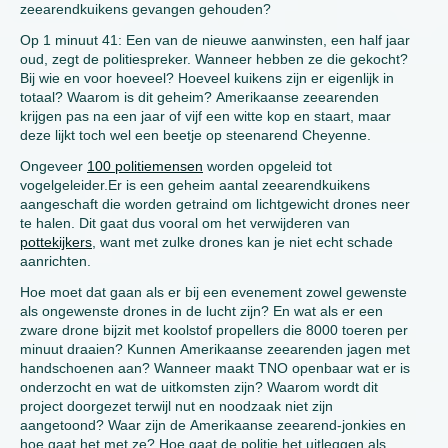
zeearendkuikens gevangen gehouden?
Op 1 minuut 41: Een van de nieuwe aanwinsten, een half jaar
oud, zegt de politiespreker. Wanneer hebben ze die gekocht?
Bij wie en voor hoeveel? Hoeveel kuikens zijn er eigenlijk in
totaal? Waarom is dit geheim? Amerikaanse zeearenden
krijgen pas na een jaar of vijf een witte kop en staart, maar
deze lijkt toch wel een beetje op steenarend Cheyenne.
Ongeveer
100 politiemensen
worden opgeleid tot
vogelgeleider.Er is een geheim aantal zeearendkuikens
aangeschaft die worden getraind om lichtgewicht drones neer
te halen. Dit gaat dus vooral om het verwijderen van
pottekijkers
, want met zulke drones kan je niet echt schade
aanrichten.
Hoe moet dat gaan als er bij een evenement zowel gewenste
als ongewenste drones in de lucht zijn? En wat als er een
zware drone bijzit met koolstof propellers die 8000 toeren per
minuut draaien? Kunnen Amerikaanse zeearenden jagen met
handschoenen aan? Wanneer maakt TNO openbaar wat er is
onderzocht en wat de uitkomsten zijn? Waarom wordt dit
project doorgezet terwijl nut en noodzaak niet zijn
aangetoond? Waar zijn de Amerikaanse zeearend-jonkies en
hoe gaat het met ze? Hoe gaat de politie het uitleggen als