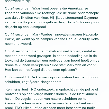
haastwerk te zijn.
Op 24 seconden: Waar komt opeens die Amerikaanse
zeearend vandaan? De roofvogel die de drone onderschepte
was duidelijk effen van kleur. Hij lijkt op steenarend
Cayenne
van Ben de Keijzers roofvogelboerderij. Die is ‘in training voor
de jacht op een kunstprooi’.
Op 44 seconden: Mark Wiebes, innovatiemanager Nationale
Politie, die werkt op de campus van the Hague Security Delta
neemt het woord.
Op 54 seconden: Een traumaheli kon niet landen, omdat er
met een drone werd gevlogen. Is het de bedoeling dat in de
toekomst de traumaheli een roofvogel aan boord heeft om de
drone te kunnen verwijderen? Hoe stelt Mark zich dit voor?
Hoe kan een roofvogel dit probleem oplossen?
Op 2 minuut 10: De klauwen zijn van nature beschermd door
schubben, zegt Sjoerd Hoogendoorn.
‘Kennisinstituut TNO onderzoekt in opdracht van de politie of
roofvogels op een veilige manier drones uit de lucht kunnen
halen. De vogels hebben van nature schubben op hun
klauwen, die hen moeten beschermen tegen de beet van hun
prooi. TNO kijkt nu of de arenden meer bescherming nodig