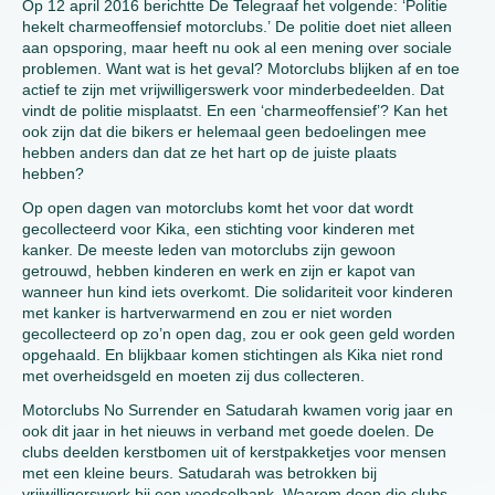
Op 12 april 2016 berichtte De Telegraaf het volgende: ‘Politie
hekelt charmeoffensief motorclubs.’ De politie doet niet alleen
aan opsporing, maar heeft nu ook al een mening over sociale
problemen. Want wat is het geval? Motorclubs blijken af en toe
actief te zijn met vrijwilligerswerk voor minderbedeelden. Dat
vindt de politie misplaatst. En een ‘charmeoffensief’? Kan het
ook zijn dat die bikers er helemaal geen bedoelingen mee
hebben anders dan dat ze het hart op de juiste plaats
hebben?
Op open dagen van motorclubs komt het voor dat wordt
gecollecteerd voor Kika, een stichting voor kinderen met
kanker. De meeste leden van motorclubs zijn gewoon
getrouwd, hebben kinderen en werk en zijn er kapot van
wanneer hun kind iets overkomt. Die solidariteit voor kinderen
met kanker is hartverwarmend en zou er niet worden
gecollecteerd op zo’n open dag, zou er ook geen geld worden
opgehaald. En blijkbaar komen stichtingen als Kika niet rond
met overheidsgeld en moeten zij dus collecteren.
Motorclubs No Surrender en Satudarah kwamen vorig jaar en
ook dit jaar in het nieuws in verband met goede doelen. De
clubs deelden kerstbomen uit of kerstpakketjes voor mensen
met een kleine beurs. Satudarah was betrokken bij
vrijwilligerswerk bij een voedselbank. Waarom doen die clubs