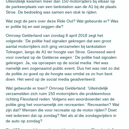
Uiteindelijk kwamen meer dan 150 motorrijders bij elkaar op
de parkeerplaats van een tankstation aan de A1 bij de plaats
Stroe. De bedoeling was samen een stuk te rijden.
Wat zegt de pers over deze Ride Out? Wat gebeurde er? Was
er politie bij en wat zeggen die?
Omroep Gelderland van zondag 8 april 2018 zegt het
volgende: ‘De politie had signalen gekregen dat een groot
aantal motorrijders zich ging verzamelen bij tankstation
Tolnegen, langs de A1 ter hoogte van Stroe. Gevreesd werd
voor overlast op de Gelderse wegen.’ De politie had signalen
gekregen. Ja, via oproepen op de social media. Het was
namelijk een zogenaamd public event. Dus het was niet zo dat
de politie zo goed op de hoogte was omdat ze zo hun best
doen. Het werd op de social media geadverteerd.
Wat gebeurde er toen? Omroep Gelderland: ‘Uiteindelijk
verzamelden zich ruim 150 motorrijders die probleemloos
richting Flevoland reden. Volgens een woordvoerder van de
politie ging het voornamelijk om recreanten.’ Recreanten? Wat
zijn dat? Mensen die voor recreatie op de motor rijden? Doet
niet iedereen dat op zondag? Net als al die zondagsrijders in
de auto op zondag?