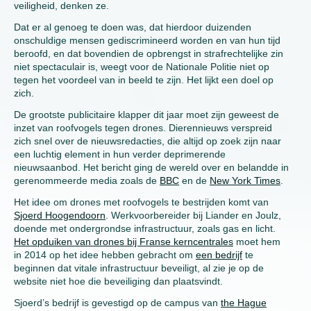
veiligheid, denken ze.
Dat er al genoeg te doen was, dat hierdoor duizenden
onschuldige mensen gediscrimineerd worden en van hun tijd
beroofd, en dat bovendien de opbrengst in strafrechtelijke zin
niet spectaculair is, weegt voor de Nationale Politie niet op
tegen het voordeel van in beeld te zijn. Het lijkt een doel op
zich.
De grootste publicitaire klapper dit jaar moet zijn geweest de
inzet van roofvogels tegen drones. Dierennieuws verspreid
zich snel over de nieuwsredacties, die altijd op zoek zijn naar
een luchtig element in hun verder deprimerende
nieuwsaanbod. Het bericht ging de wereld over en belandde in
gerenommeerde media zoals de
BBC
en de
New York Times
.
Het idee om drones met roofvogels te bestrijden komt van
Sjoerd Hoogendoorn
. Werkvoorbereider bij Liander en Joulz,
doende met ondergrondse infrastructuur, zoals gas en licht.
Het opduiken van drones bij Franse kerncentrales
moet hem
in 2014 op het idee hebben gebracht om
een bedrijf
te
beginnen dat vitale infrastructuur beveiligt, al zie je op de
website niet hoe die beveiliging dan plaatsvindt.
Sjoerd’s bedrijf is gevestigd op de campus van
the Hague