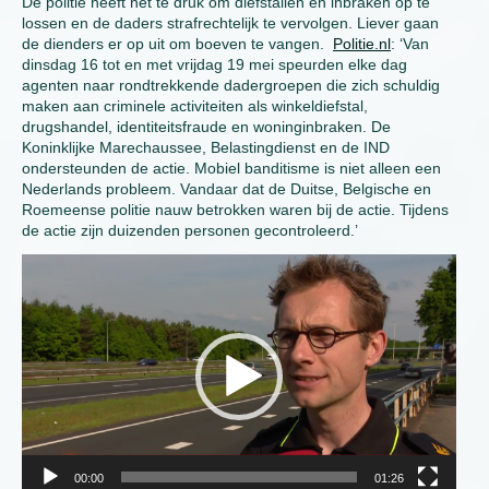
De politie heeft het te druk om diefstallen en inbraken op te
lossen en de daders strafrechtelijk te vervolgen. Liever gaan
de dienders er op uit om boeven te vangen.
Politie.nl
: ‘Van
dinsdag 16 tot en met vrijdag 19 mei speurden elke dag
agenten naar rondtrekkende dadergroepen die zich schuldig
maken aan criminele activiteiten als winkeldiefstal,
drugshandel, identiteitsfraude en woninginbraken. De
Koninklijke Marechaussee, Belastingdienst en de IND
ondersteunden de actie. Mobiel banditisme is niet alleen een
Nederlands probleem. Vandaar dat de Duitse, Belgische en
Roemeense politie nauw betrokken waren bij de actie. Tijdens
de actie zijn duizenden personen gecontroleerd.’
Video
Player
00:00
01:26