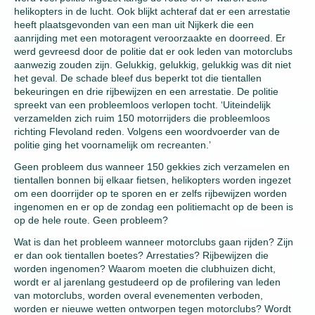
helikopters in de lucht. Ook blijkt achteraf dat er een arrestatie
heeft plaatsgevonden van een man uit Nijkerk die een
aanrijding met een motoragent veroorzaakte en doorreed. Er
werd gevreesd door de politie dat er ook leden van motorclubs
aanwezig zouden zijn. Gelukkig, gelukkig, gelukkig was dit niet
het geval. De schade bleef dus beperkt tot die tientallen
bekeuringen en drie rijbewijzen en een arrestatie. De politie
spreekt van een probleemloos verlopen tocht. ‘Uiteindelijk
verzamelden zich ruim 150 motorrijders die probleemloos
richting Flevoland reden. Volgens een woordvoerder van de
politie ging het voornamelijk om recreanten.’
Geen probleem dus wanneer 150 gekkies zich verzamelen en
tientallen bonnen bij elkaar fietsen, helikopters worden ingezet
om een doorrijder op te sporen en er zelfs rijbewijzen worden
ingenomen en er op de zondag een politiemacht op de been is
op de hele route. Geen probleem?
Wat is dan het probleem wanneer motorclubs gaan rijden? Zijn
er dan ook tientallen boetes? Arrestaties? Rijbewijzen die
worden ingenomen? Waarom moeten die clubhuizen dicht,
wordt er al jarenlang gestudeerd op de profilering van leden
van motorclubs, worden overal evenementen verboden,
worden er nieuwe wetten ontworpen tegen motorclubs? Wordt