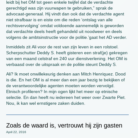
leidt bij het OM tot geen enkele twijfel dat de verdachte
gerechtigd was zijn vuurwapen te gebruiken,” sprak de
advocaat-generaal. Hij vindt dan ook dat de verdachte agent
niet strafbaar is en eiste om die reden ‘ontslag van alle
rechtsvervolging’ omdat voldoende aannemelijk is geworden
dat verdachte deels heeft gehandeld uit noodweer en deels
volgens de ambtsinstructie voor de politie.’gaat het AD verder.
Inmiddels zit Ali voor de rest van zijn leven in een rolstoel.
Scherpschutter Deddy S. heeft gisteren een straf(je) gekregen
van een maand celstraf en 240 uur dienstverlening. Het OM is
verbaasd over de uitspraak en de politie steunt Deddy S.
Ali? Ik moet onwillekeurig denken aan Mitch Henriquez. Dood
is die. En het OM is al meer dan een jaar bezig te bekijken of
de verantwoordelijke agenten moeten worden vervolgd.
Etnisch profileren? In mijn ogen lijkt het meer op etnische
selectie. En dan heeft nu iedereen het weer over Zwarte Piet.
Nou, ik kan wel ernstigere zaken duiden.
Zoals de waard is, vertrouwt hij zijn gasten
April 22, 2016