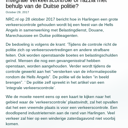
Integrale verkeerscontrole of razzia met
behulp van de Duitse politie?
October 29, 2017
NRC.nl op 28 oktober 2017 bericht hoe in Harlingen een grote
verkeerscontrole gehouden wordt bij een feest van de Hells
Angels in samenwerking met Belastingdienst, Douane,
Marechaussee en Duitse politieagenten.
De bedoeling is volgens de krant: ‘Tijdens de controle richt de
politie zich op verkeersovertredingen en andere strafbare
feiten. Ook worden openstaande boetes en belastingschulden
geïnd. Mensen die nog een gevangenisstraf hebben
openstaan, worden aangehouden. Verder wordt tijdens de
controle gewerkt aan het “versterken van de informatiepositie
rondom de Hells Angels”. De politie wil de leden “in beeld
brengen”. ‘ De politie zelf spreekt in het artikel van een
‘integrale verkeerscontrole’.
Wie de moeite neemt eens op een kaart te kijken naar het
gebied waar de ‘verkeerscontrole’ plaatsvindt, zal het opvallen
dat het een vreemde plaats is voor een verkeerscontrole. Een
doodlopend industrieterrein aan de rand van Harlingen. Veel
verkeer zal hier op een winderige zaterdagavond niet voorbij
komen.