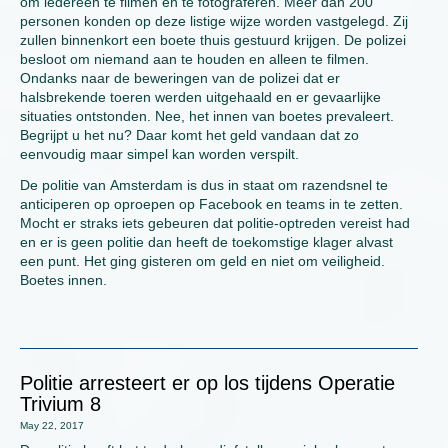
om iedereen te filmen en te fotograferen. Meer dan 200
personen konden op deze listige wijze worden vastgelegd. Zij
zullen binnenkort een boete thuis gestuurd krijgen. De polizei
besloot om niemand aan te houden en alleen te filmen.
Ondanks naar de beweringen van de polizei dat er
halsbrekende toeren werden uitgehaald en er gevaarlijke
situaties ontstonden. Nee, het innen van boetes prevaleert.
Begrijpt u het nu? Daar komt het geld vandaan dat zo
eenvoudig maar simpel kan worden verspilt.
De politie van Amsterdam is dus in staat om razendsnel te
anticiperen op oproepen op Facebook en teams in te zetten.
Mocht er straks iets gebeuren dat politie-optreden vereist had
en er is geen politie dan heeft de toekomstige klager alvast
een punt. Het ging gisteren om geld en niet om veiligheid.
Boetes innen.
Politie arresteert er op los tijdens Operatie
Trivium 8
May 22, 2017