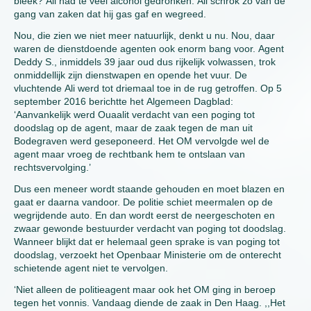
bleek? Ali had te veel alcohol gedronken. Ali schrok zo van de
gang van zaken dat hij gas gaf en wegreed.
Nou, die zien we niet meer natuurlijk, denkt u nu. Nou, daar
waren de dienstdoende agenten ook enorm bang voor. Agent
Deddy S., inmiddels 39 jaar oud dus rijkelijk volwassen, trok
onmiddellijk zijn dienstwapen en opende het vuur. De
vluchtende Ali werd tot driemaal toe in de rug getroffen. Op 5
september 2016 berichtte het Algemeen Dagblad:
‘Aanvankelijk werd Ouaalit verdacht van een poging tot
doodslag op de agent, maar de zaak tegen de man uit
Bodegraven werd geseponeerd. Het OM vervolgde wel de
agent maar vroeg de rechtbank hem te ontslaan van
rechtsvervolging.’
Dus een meneer wordt staande gehouden en moet blazen en
gaat er daarna vandoor. De politie schiet meermalen op de
wegrijdende auto. En dan wordt eerst de neergeschoten en
zwaar gewonde bestuurder verdacht van poging tot doodslag.
Wanneer blijkt dat er helemaal geen sprake is van poging tot
doodslag, verzoekt het Openbaar Ministerie om de onterecht
schietende agent niet te vervolgen.
‘Niet alleen de politieagent maar ook het OM ging in beroep
tegen het vonnis. Vandaag diende de zaak in Den Haag. ,,Het