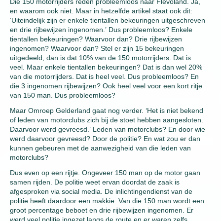
Die 150 motorrijders reden probleemloos naar Flevoland. Ja,
en waarom ook niet. Maar in hetzelfde artikel staat ook dit:
‘Uiteindelijk zijn er enkele tientallen bekeuringen uitgeschreven
en drie rijbewijzen ingenomen.’ Dus probleemloos? Enkele
tientallen bekeuringen? Waarvoor dan? Drie rijbewijzen
ingenomen? Waarvoor dan? Stel er zijn 15 bekeuringen
uitgedeeld, dan is dat 10% van de 150 motorrijders. Dat is
veel. Maar enkele tientallen bekeuringen? Dat is dan wel 20%
van die motorrijders. Dat is heel veel. Dus probleemloos? En
die 3 ingenomen rijbewijzen? Ook heel veel voor een kort ritje
van 150 man. Dus probleemloos?
Maar Omroep Gelderland gaat nog verder. ‘Het is niet bekend
of leden van motorclubs zich bij de stoet hebben aangesloten.
Daarvoor werd gevreesd.’ Leden van motorclubs? En door wie
werd daarvoor gevreesd? Door de politie? En wat zou er dan
kunnen gebeuren met de aanwezigheid van die leden van
motorclubs?
Dus even op een rijtje. Ongeveer 150 man op de motor gaan
samen rijden. De politie weet ervan doordat de zaak is
afgesproken via social media. De inlichtingendienst van de
politie heeft daardoor een makkie. Van die 150 man wordt een
groot percentage beboet en drie rijbewijzen ingenomen. Er
werd veel politie ingezet langs de route en er waren zelfs