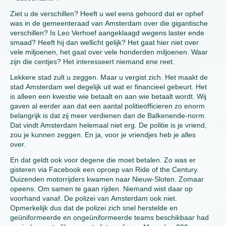
Ziet u de verschillen? Heeft u wel eens gehoord dat er ophef
was in de gemeenteraad van Amsterdam over die gigantische
verschillen? Is Leo Verhoef aangeklaagd wegens laster ende
smaad? Heeft hij dan wellicht gelijk? Het gaat hier niet over
vele miljoenen, het gaat over vele honderden miljoenen. Waar
zijn die centjes? Het interesseert niemand ene reet.
Lekkere stad zult u zeggen. Maar u vergist zich. Het maakt de
stad Amsterdam wel degelijk uit wat er financieel gebeurt. Het
is alleen een kwestie wie betaalt en aan wie betaalt wordt. Wij
gaven al eerder aan dat een aantal politieofficieren zo enorm
belangrijk is dat zij meer verdienen dan de Balkenende-norm.
Dat vindt Amsterdam helemaal niet erg. De politie is je vriend,
zou je kunnen zeggen. En ja, voor je vriendjes heb je alles
over.
En dat geldt ook voor degene die moet betalen. Zo was er
gisteren via Facebook een oproep van Ride of the Century.
Duizenden motorrijders kwamen naar Nieuw-Sloten. Zomaar
opeens. Om samen te gaan rijden. Niemand wist daar op
voorhand vanaf. De polizei van Amsterdam ook niet.
Opmerkelijk dus dat de polizei zich snel herstelde en
geüniformeerde en ongeüniformeerde teams beschikbaar had