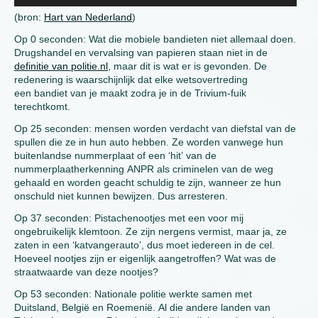
(bron:
Hart van Nederland
)
Op 0 seconden: Wat die mobiele bandieten niet allemaal doen.
Drugshandel en vervalsing van papieren staan niet in de
definitie van politie.nl
, maar dit is wat er is gevonden. De
redenering is waarschijnlijk dat elke wetsovertreding
een bandiet van je maakt zodra je in de Trivium-fuik
terechtkomt.
Op 25 seconden: mensen worden verdacht van diefstal van de
spullen die ze in hun auto hebben. Ze worden vanwege hun
buitenlandse nummerplaat of een ‘hit’ van de
nummerplaatherkenning ANPR als criminelen van de weg
gehaald en worden geacht schuldig te zijn, wanneer ze hun
onschuld niet kunnen bewijzen. Dus arresteren.
Op 37 seconden: Pistachenootjes met een voor mij
ongebruikelijk klemtoon. Ze zijn nergens vermist, maar ja, ze
zaten in een ‘katvangerauto’, dus moet iedereen in de cel.
Hoeveel nootjes zijn er eigenlijk aangetroffen? Wat was de
straatwaarde van deze nootjes?
Op 53 seconden: Nationale politie werkte samen met
Duitsland, België en Roemenië. Al die andere landen van