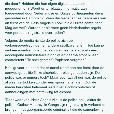
die daar? Hebben die hun eigen digitale databanken
meegenomen? Wordt er ter plaatse informatie aan
toegevoegd door Nederlandse en Duitse politieagenten die is
gevonden in Harlingen? Staan die Nederlandse bezoekers van
dit feest van de Hells Angels nu ook in die Duitse computer?
Mag dat wel? Worden er hiermee geen Nederlandse regels
voor persoonsregistratie overtreden?
Volgens de media richtte de politie zich op
verkeersovertredingen en andere strafbare feiten. Hoe kun je
verkeersovertredingen begaan wanneer je stapvoets een
doodlopend industrieterrein oprijdt en daarna stopt bij een
controletent? Te snel gestopt? Papieren vergeten?
Het ligt voor de hand dat er aansluitend aan het feest door de
aanwezige politie flinke alcoholcontroles gehouden zijn. De
politie was er immers toch? Maar voor twaalf uur was de politie
al weer vertrokken zonder een spoor na te laten. Ook de
media berichten helemaal niets over alcoholcontroles of
aanhoudingen met betrekking tot alcohol.
‘Daar waar veel Hells Angels zijn, is de politie ook’, aldus de
politie. ‘Outlaw Motorcycle Gangs zijn regelmatig in verband te
brengen met georganiseerde criminaliteit die de samenleving