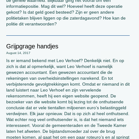
de gehele waarheid. Blijkbaar ging het vooral om een
informatiepositie. Mag dit wel? Hoeveel heeft deze operatie
gekost? Is dat geld goed besteed? Zijn er geen andere
politietaken blijven liggen op die zaterdagavond? Hoe kan de
politie dit verantwoorden?
Grijpgrage handjes
August 14, 2017
Is er iemand bekend met Leo Verhoef? Denkelijk niet. En op
zich is dat al opmerkelijk, want Leo Verhoef is namelijk
gewezen accountant. Een gewezen accountant die de
rekeningen van overheidsinstellingen narekend. En tot
verbijsterende gevolgtrekkingen komt. Omdat er niemand in dit
land luistert naar Leo Verhoef en zijn vervelende
rekensommen, heeft hij een eigen website geopend. De
bezoeker van die website komt bij lezing tot de onthutsende
conclusie dat er vele tientallen miljoenen euro’s belastinggeld
verdwijnen. Elk jaar opnieuw. Dat is op zich al heel onthutsend.
Wat echter nog veel onthutsender is, is dat het niemand iets
interesseert. Vooral de gemeenteraden en de Tweede Kamer
laten het afweten. De bijstandsmoeder zal over de brug
moeten komen, al gaat het om een paar roteuro’s en al springt