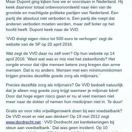
Maar Dupont ging kijken hoe we er voorstaan in Nederland. Hij
keek daarvoor totaal onbevooroordeeld naar één van de
grootste en machtigste politieke partijen van Nederland. Een
partij die absoluut niet verboden is. Een partij die roept dat
anderen verboden moeten worden, maar zelf boter op het
hoofd heeft. Dupont keek naar de VVD.
‘VVD dreigt eigen risico tot 500 euro te verhogen’ zegt de
website van de SP op 20 april 2016.
Wat zegt de VVD daar nu zelf over? Op hun website op 14
april 2016: ‘Want wat was er mis met het ziekenfonds? Het
zorgde ervoor dat rijke mensen betere zorg kregen dan arme
mensen. Dat is nu anders. Mensen met een minimuminkomen
krijgen precies dezelfde goede zorg als miljonairs.’
Precies dezelfde zorg als miljonairs? De VVD bedoelt natuurlijk
dat je alleen nog goede zorg krijgt wanneer je miljonair bént!
Door dat hoge eigen risico gaan er nu al veel mensen niet
meer naar de dokter of nemen hun medicijnen niet in. Te duur!
Gratis en voor niks vrijwilligerswerk doen bij een voedselbank?
De VVD moet er niet aan dénken! Op 19 mei 2012 zegt
www.dordrecht.net
: VVD Dordrecht zet kanttekeningen bij
steun aan voedselbank.’ Dat was geen incident. Op 10