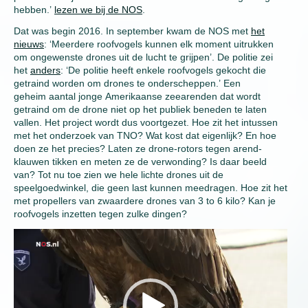
hebben.’
lezen we bij de NOS
.
Dat was begin 2016. In september kwam de NOS met
het
nieuws
: ‘Meerdere roofvogels kunnen elk moment uitrukken
om ongewenste drones uit de lucht te grijpen’. De politie zei
het
anders
: ‘De politie heeft enkele roofvogels gekocht die
getraind worden om drones te onderscheppen.’ Een
geheim aantal jonge Amerikaanse zeearenden dat wordt
getraind om de drone niet op het publiek beneden te laten
vallen. Het project wordt dus voortgezet. Hoe zit het intussen
met het onderzoek van TNO? Wat kost dat eigenlijk? En hoe
doen ze het precies? Laten ze drone-rotors tegen arend-
klauwen tikken en meten ze de verwonding? Is daar beeld
van? Tot nu toe zien we hele lichte drones uit de
speelgoedwinkel, die geen last kunnen meedragen. Hoe zit het
met propellers van zwaardere drones van 3 to 6 kilo? Kan je
roofvogels inzetten tegen zulke dingen?
Video
Player