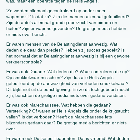
was, maar een operatie tegen de Hells Angels.
‘Ze werden allemaal gecontroleerd op onder meer
wapenbezit.’ Is dat zo? Zijn die mannen allemaal gefouilleerd?
Zijn de auto’s allemaal grondig doorzocht van binnen en
buiten? Zijn er wapens gevonden? De gretige media hebben
er niets over bericht.
Er waren mensen van de Belastingdienst aanwezig. Wat
deden die daar dan precies? Hebben zij succes geboekt? Is
het normaal dat er Belastingdienst aanwezig is bij een gewone
verkeerscontrole?
Er was ook Douane. Wat deden die? Waar controleren die op?
Op smokkelwaar misschien? Zijn dus alle Hells Angels
gefouilleerd op de aanwezigheid van verboden smokkelwaar?
Dit blijkt niet uit de berichtgeving. En zo dit toch gebeurt mocht
zijn, berichten de gretige media niets over gedane vondsten.
Er was ook Marechaussee. Wat hebben die gedaan?
Versterking? Of waren er Hells Angels die onder de krijgstucht
vallen? Is dat verboden? Heeft de Marechaussee iets
bijzonders gedaan daar? De gretige media berichten er niets
over.
Er waren ook Duitse politieagenten. Dat is vreemd! Wat deden