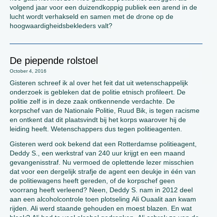
volgend jaar voor een duizendkoppig publiek een arend in de
lucht wordt verhakseld en samen met de drone op de
hoogwaardigheidsbekleders valt?
De piepende rolstoel
October 4, 2016
Gisteren schreef ik al over het feit dat uit wetenschappelijk
onderzoek is gebleken dat de politie etnisch profileert. De
politie zelf is in deze zaak ontkennende verdachte. De
korpschef van de Nationale Politie, Ruud Bik, is tegen racisme
en ontkent dat dit plaatsvindt bij het korps waarover hij de
leiding heeft. Wetenschappers dus tegen politieagenten.
Gisteren werd ook bekend dat een Rotterdamse politieagent,
Deddy S., een werkstraf van 240 uur krijgt en een maand
gevangenisstraf. Nu vermoed de oplettende lezer misschien
dat voor een dergelijk strafje de agent een deukje in één van
de politiewagens heeft gereden, of de korpschef geen
voorrang heeft verleend? Neen, Deddy S. nam in 2012 deel
aan een alcoholcontrole toen plotseling Ali Ouaalit aan kwam
rijden. Ali werd staande gehouden en moest blazen. En wat