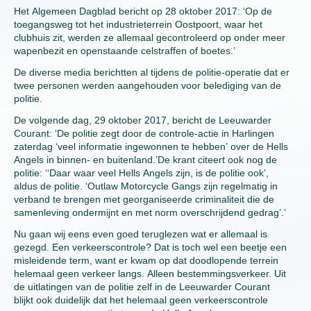
Het Algemeen Dagblad bericht op 28 oktober 2017: ‘Op de
toegangsweg tot het industrieterrein Oostpoort, waar het
clubhuis zit, werden ze allemaal gecontroleerd op onder meer
wapenbezit en openstaande celstraffen of boetes.’
De diverse media berichtten al tijdens de politie-operatie dat er
twee personen werden aangehouden voor belediging van de
politie.
De volgende dag, 29 oktober 2017, bericht de Leeuwarder
Courant: ‘De politie zegt door de controle-actie in Harlingen
zaterdag ‘veel informatie ingewonnen te hebben’ over de Hells
Angels in binnen- en buitenland.’De krant citeert ook nog de
politie: ‘‘Daar waar veel Hells Angels zijn, is de politie ook’,
aldus de politie. ‘Outlaw Motorcycle Gangs zijn regelmatig in
verband te brengen met georganiseerde criminaliteit die de
samenleving ondermijnt en met norm overschrijdend gedrag’.’
Nu gaan wij eens even goed teruglezen wat er allemaal is
gezegd. Een verkeerscontrole? Dat is toch wel een beetje een
misleidende term, want er kwam op dat doodlopende terrein
helemaal geen verkeer langs. Alleen bestemmingsverkeer. Uit
de uitlatingen van de politie zelf in de Leeuwarder Courant
blijkt ook duidelijk dat het helemaal geen verkeerscontrole