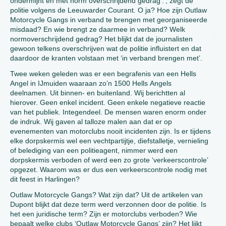
ondermijnt en met norm overschrijdend gedrag’.’, zegt de
politie volgens de Leeuwarder Courant. O ja? Hoe zijn Outlaw
Motorcycle Gangs in verband te brengen met georganiseerde
misdaad? En wie brengt ze daarmee in verband? Welk
normoverschrijdend gedrag? Het blijkt dat de journalisten
gewoon telkens overschrijven wat de politie influistert en dat
daardoor de kranten volstaan met ‘in verband brengen met’.
Twee weken geleden was er een begrafenis van een Hells
Angel in IJmuiden waaraan zo’n 1500 Hells Angels
deelnamen. Uit binnen- en buitenland. Wij berichtten al
hierover. Geen enkel incident. Geen enkele negatieve reactie
van het publiek. Integendeel. De mensen waren enorm onder
de indruk. Wij gaven al talloze malen aan dat er op
evenementen van motorclubs nooit incidenten zijn. Is er tijdens
elke dorpskermis wel een vechtpartijtje, diefstalletje, vernieling
of belediging van een politieagent, nimmer werd een
dorpskermis verboden of werd een zo grote ‘verkeerscontrole’
opgezet. Waarom was er dus een verkeerscontrole nodig met
dit feest in Harlingen?
Outlaw Motorcycle Gangs? Wat zijn dat? Uit de artikelen van
Dupont blijkt dat deze term werd verzonnen door de politie. Is
het een juridische term? Zijn er motorclubs verboden? Wie
bepaalt welke clubs ‘Outlaw Motorcycle Gangs’ zijn? Het lijkt