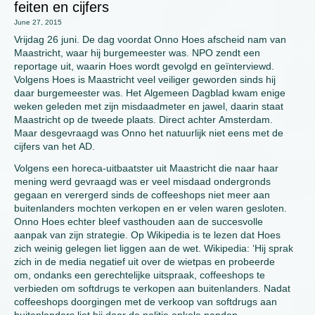
feiten en cijfers
June 27, 2015
Vrijdag 26 juni. De dag voordat Onno Hoes afscheid nam van
Maastricht, waar hij burgemeester was. NPO zendt een
reportage uit, waarin Hoes wordt gevolgd en geïnterviewd.
Volgens Hoes is Maastricht veel veiliger geworden sinds hij
daar burgemeester was. Het Algemeen Dagblad kwam enige
weken geleden met zijn misdaadmeter en jawel, daarin staat
Maastricht op de tweede plaats. Direct achter Amsterdam.
Maar desgevraagd was Onno het natuurlijk niet eens met de
cijfers van het AD.
Volgens een horeca-uitbaatster uit Maastricht die naar haar
mening werd gevraagd was er veel misdaad ondergronds
gegaan en verergerd sinds de coffeeshops niet meer aan
buitenlanders mochten verkopen en er velen waren gesloten.
Onno Hoes echter bleef vasthouden aan de succesvolle
aanpak van zijn strategie. Op Wikipedia is te lezen dat Hoes
zich weinig gelegen liet liggen aan de wet. Wikipedia: ‘Hij sprak
zich in de media negatief uit over de wietpas en probeerde
om, ondanks een gerechtelijke uitspraak, coffeeshops te
verbieden om softdrugs te verkopen aan buitenlanders. Nadat
coffeeshops doorgingen met de verkoop van softdrugs aan