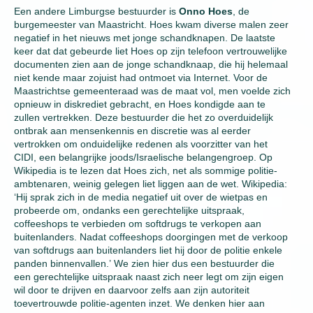
Een andere Limburgse bestuurder is
Onno Hoes
, de
burgemeester van Maastricht. Hoes kwam diverse malen zeer
negatief in het nieuws met jonge schandknapen. De laatste
keer dat dat gebeurde liet Hoes op zijn telefoon vertrouwelijke
documenten zien aan de jonge schandknaap, die hij helemaal
niet kende maar zojuist had ontmoet via Internet. Voor de
Maastrichtse gemeenteraad was de maat vol, men voelde zich
opnieuw in diskrediet gebracht, en Hoes kondigde aan te
zullen vertrekken. Deze bestuurder die het zo overduidelijk
ontbrak aan mensenkennis en discretie was al eerder
vertrokken om onduidelijke redenen als voorzitter van het
CIDI, een belangrijke joods/Israelische belangengroep. Op
Wikipedia is te lezen dat Hoes zich, net als sommige politie-
ambtenaren, weinig gelegen liet liggen aan de wet. Wikipedia:
‘Hij sprak zich in de media negatief uit over de wietpas en
probeerde om, ondanks een gerechtelijke uitspraak,
coffeeshops te verbieden om softdrugs te verkopen aan
buitenlanders. Nadat coffeeshops doorgingen met de verkoop
van softdrugs aan buitenlanders liet hij door de politie enkele
panden binnenvallen.’ We zien hier dus een bestuurder die
een gerechtelijke uitspraak naast zich neer legt om zijn eigen
wil door te drijven en daarvoor zelfs aan zijn autoriteit
toevertrouwde politie-agenten inzet. We denken hier aan