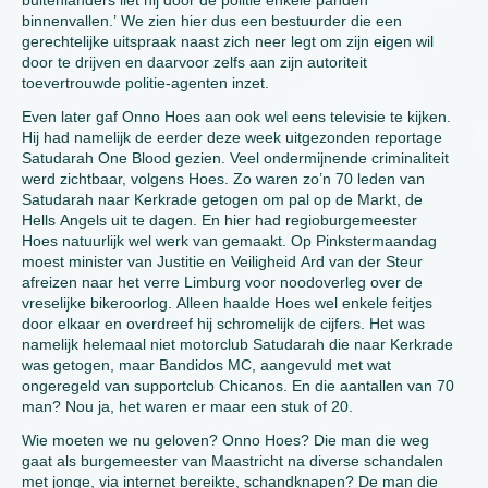
buitenlanders liet hij door de politie enkele panden
binnenvallen.’ We zien hier dus een bestuurder die een
gerechtelijke uitspraak naast zich neer legt om zijn eigen wil
door te drijven en daarvoor zelfs aan zijn autoriteit
toevertrouwde politie-agenten inzet.
Even later gaf Onno Hoes aan ook wel eens televisie te kijken.
Hij had namelijk de eerder deze week uitgezonden reportage
Satudarah One Blood gezien. Veel ondermijnende criminaliteit
werd zichtbaar, volgens Hoes. Zo waren zo’n 70 leden van
Satudarah naar Kerkrade getogen om pal op de Markt, de
Hells Angels uit te dagen. En hier had regioburgemeester
Hoes natuurlijk wel werk van gemaakt. Op Pinkstermaandag
moest minister van Justitie en Veiligheid Ard van der Steur
afreizen naar het verre Limburg voor noodoverleg over de
vreselijke bikeroorlog. Alleen haalde Hoes wel enkele feitjes
door elkaar en overdreef hij schromelijk de cijfers. Het was
namelijk helemaal niet motorclub Satudarah die naar Kerkrade
was getogen, maar Bandidos MC, aangevuld met wat
ongeregeld van supportclub Chicanos. En die aantallen van 70
man? Nou ja, het waren er maar een stuk of 20.
Wie moeten we nu geloven? Onno Hoes? Die man die weg
gaat als burgemeester van Maastricht na diverse schandalen
met jonge, via internet bereikte, schandknapen? De man die