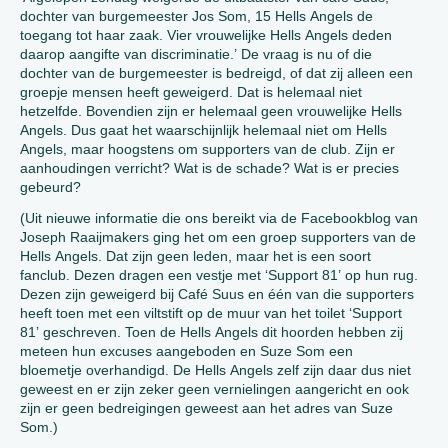
dochter van burgemeester Jos Som, 15 Hells Angels de
toegang tot haar zaak. Vier vrouwelijke Hells Angels deden
daarop aangifte van discriminatie.’ De vraag is nu of die
dochter van de burgemeester is bedreigd, of dat zij alleen een
groepje mensen heeft geweigerd. Dat is helemaal niet
hetzelfde. Bovendien zijn er helemaal geen vrouwelijke Hells
Angels. Dus gaat het waarschijnlijk helemaal niet om Hells
Angels, maar hoogstens om supporters van de club. Zijn er
aanhoudingen verricht? Wat is de schade? Wat is er precies
gebeurd?
(Uit nieuwe informatie die ons bereikt via de Facebookblog van
Joseph Raaijmakers ging het om een groep supporters van de
Hells Angels. Dat zijn geen leden, maar het is een soort
fanclub. Dezen dragen een vestje met ‘Support 81’ op hun rug.
Dezen zijn geweigerd bij Café Suus en één van die supporters
heeft toen met een viltstift op de muur van het toilet ‘Support
81’ geschreven. Toen de Hells Angels dit hoorden hebben zij
meteen hun excuses aangeboden en Suze Som een
bloemetje overhandigd. De Hells Angels zelf zijn daar dus niet
geweest en er zijn zeker geen vernielingen aangericht en ook
zijn er geen bedreigingen geweest aan het adres van Suze
Som.)