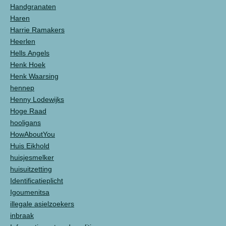
Handgranaten
Haren
Harrie Ramakers
Heerlen
Hells Angels
Henk Hoek
Henk Waarsing
hennep
Henny Lodewijks
Hoge Raad
hooligans
HowAboutYou
Huis Eikhold
huisjesmelker
huisuitzetting
Identificatieplicht
Igoumenitsa
illegale asielzoekers
inbraak