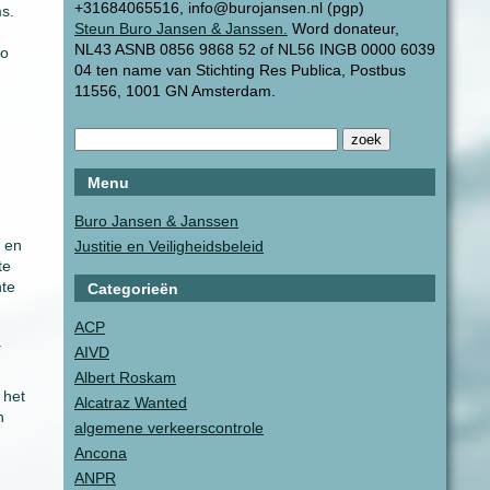
+31684065516, info@burojansen.nl (pgp)
s.
Steun Buro Jansen & Janssen.
Word donateur,
NL43 ASNB 0856 9868 52 of NL56 INGB 0000 6039
eo
04 ten name van Stichting Res Publica, Postbus
11556, 1001 GN Amsterdam.
Menu
Buro Jansen & Janssen
 en
Justitie en Veiligheidsbeleid
te
hte
Categorieën
ACP
.
AIVD
Albert Roskam
 het
Alcatraz Wanted
n
algemene verkeerscontrole
Ancona
ANPR