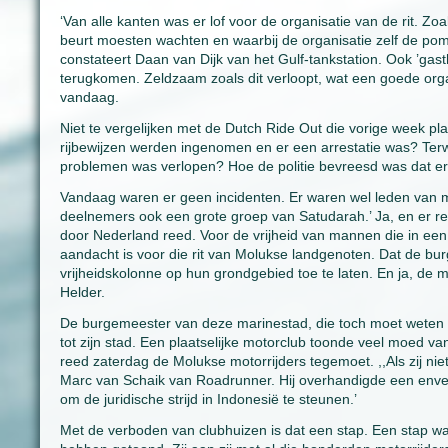
‘Van alle kanten was er lof voor de organisatie van de rit. Zo
beurt moesten wachten en waarbij de organisatie zelf de pomp
constateert Daan van Dijk van het Gulf-tankstation. Ook ’gas
terugkomen. Zeldzaam zoals dit verloopt, wat een goede organis
vandaag.
Niet te vergelijken met de Dutch Ride Out die vorige week pla
rijbewijzen werden ingenomen en er een arrestatie was? Terw
problemen was verlopen? Hoe de politie bevreesd was dat e
Vandaag waren er geen incidenten. Er waren wel leden van 
deelnemers ook een grote groep van Satudarah.’ Ja, en er r
door Nederland reed. Voor de vrijheid van mannen die in een 
aandacht is voor die rit van Molukse landgenoten. Dat de bu
vrijheidskolonne op hun grondgebied toe te laten. En ja, d
Helder.
De burgemeester van deze marinestad, die toch moet wete
tot zijn stad. Een plaatselijke motorclub toonde veel moed
reed zaterdag de Molukse motorrijders tegemoet. ,,Als zij nie
Marc van Schaik van Roadrunner. Hij overhandigde een env
om de juridische strijd in Indonesië te steunen.’
Met de verboden van clubhuizen is dat een stap. Een stap wa