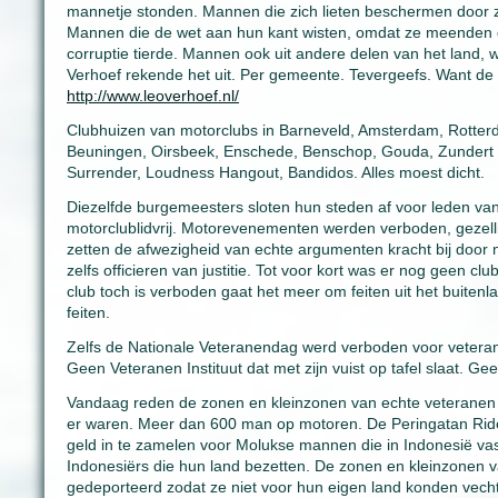
mannetje stonden. Mannen die zich lieten beschermen door z
Mannen die de wet aan hun kant wisten, omdat ze meenden de
corruptie tierde. Mannen ook uit andere delen van het land, 
Verhoef rekende het uit. Per gemeente. Tevergeefs. Want de 
http://www.leoverhoef.nl/
Clubhuizen van motorclubs in Barneveld, Amsterdam, Rotter
Beuningen, Oirsbeek, Enschede, Benschop, Gouda, Zundert en
Surrender, Loudness Hangout, Bandidos. Alles moest dicht.
Diezelfde burgemeesters sloten hun steden af voor leden va
motorclublidvrij. Motorevenementen werden verboden, gezel
zetten de afwezigheid van echte argumenten kracht bij doo
zelfs officieren van justitie. Tot voor kort was er nog geen 
club toch is verboden gaat het meer om feiten uit het buit
feiten.
Zelfs de Nationale Veteranendag werd verboden voor veteranen
Geen Veteranen Instituut dat met zijn vuist op tafel slaat. 
Vandaag reden de zonen en kleinzonen van echte veteranen 
er waren. Meer dan 600 man op motoren. De Peringatan Ride
geld in te zamelen voor Molukse mannen die in Indonesië vas
Indonesiërs die hun land bezetten. De zonen en kleinzonen 
gedeporteerd zodat ze niet voor hun eigen land konden vech