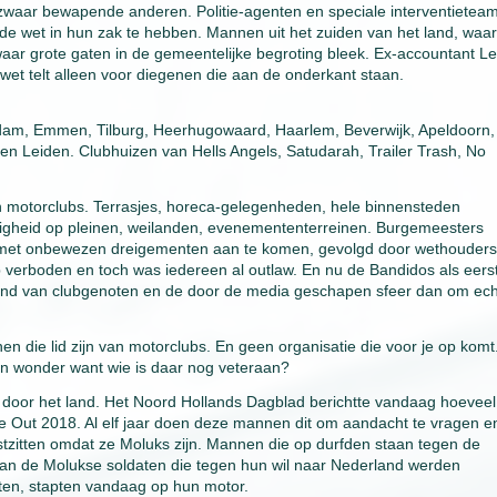
waar bewapende anderen. Politie-agenten en speciale interventieteam
 wet in hun zak te hebben. Mannen uit het zuiden van het land, waar
waar grote gaten in de gemeentelijke begroting bleek. Ex-accountant L
wet telt alleen voor diegenen die aan de onderkant staan.
dam, Emmen, Tilburg, Heerhugowaard, Haarlem, Beverwijk, Apeldoorn,
 Leiden. Clubhuizen van Hells Angels, Satudarah, Trailer Trash, No
n motorclubs. Terrasjes, horeca-gelegenheden, hele binnensteden
ligheid op pleinen, weilanden, evenemententerreinen. Burgemeesters
r met onbewezen dreigementen aan te komen, gevolgd door wethouders
club verboden en toch was iedereen al outlaw. En nu de Bandidos als eers
enland van clubgenoten en de door de media geschapen sfeer dan om ec
 die lid zijn van motorclubs. En geen organisatie die voor je op komt
Geen wonder want wie is daar nog veteraan?
door het land. Het Noord Hollands Dagblad berichtte vandaag hoeveel
 Out 2018. Al elf jaar doen deze mannen dit om aandacht te vragen e
tzitten omdat ze Moluks zijn. Mannen die op durfden staan tegen de
van de Molukse soldaten die tegen hun wil naar Nederland werden
ten, stapten vandaag op hun motor.