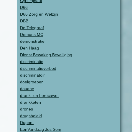
Cyril Fijnaut
D66
D66 Zorg en Welzijn
DBB
De Telegraaf
Demons MC
demonstratie
Den Haag
Dienst Bewaking Beveiliging
discriminatie
discriminatieverbod
discriminatoir
doelgroepen
douane
drank- en horecawet
drankketen
drones
drugsbeleid
Dupont
EenVandaag Jos Som