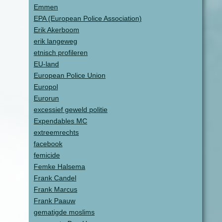
Emmen
EPA (European Police Association)
Erik Akerboom
erik langeweg
etnisch profileren
EU-land
European Police Union
Europol
Eurorun
excessief geweld politie
Expendables MC
extreemrechts
facebook
femicide
Femke Halsema
Frank Candel
Frank Marcus
Frank Paauw
gematigde moslims