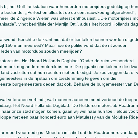
als bij het Gulf-tankstation waar honderden motorrijders geduldig op hu
 bediende. ,,Perfect en alles tot op de cent nauwkeurig afgerekend’’,
theer’ de Zingende Wielen was uiterst enthousiast. ,,Die motorrijders 
atie’’, vindt bedrijfsleider Martijn Ott.’, aldus het Noord Hollands da
atsvond. Berichtte de krant niet dat er tientallen bonnen werden uitged
ijl 150 man meereed? Maar hoe de politie vond dat de rit zonder
r leden van motorclubs zouden meerijden?
motorclubs. Het Noord Hollands Dagblad: ‘Onder de ruim zeshonderd
eden ook nog andere motorclubs mee. Die gigantische kolonne die dwa
land vastzitten dat hun rechten niet eerbiedigd. Je zou zeggen dat er 
rgemeesters in de rij staan om toestemming te geven om die
e meeste burgemeesters deden dat ook. Behalve de burgemeester van D
n wat veteranen verbindt, wat mannen aaneensmeed verbood de toega
 vandaag. Het Noord Hollands Dagblad: ‘De Helderse motorclub Roadrunn
t naar onze stad mogen komen, gaan wij wel naar hun toe’’, aldus voorz
eloppe met een paar honderd euro aan Matulessy van de Molukse Ride
ar moed voor nodig is. Moed en initiatief dat de Roadrunners vandaag