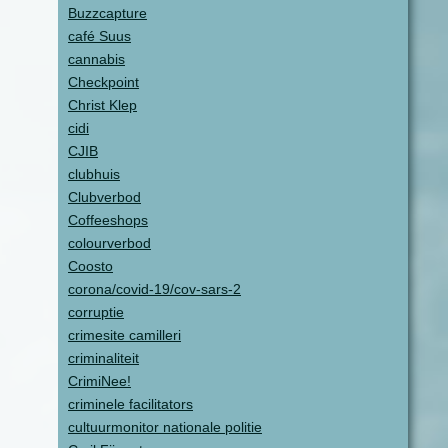
Buzzcapture
café Suus
cannabis
Checkpoint
Christ Klep
cidi
CJIB
clubhuis
Clubverbod
Coffeeshops
colourverbod
Coosto
corona/covid-19/cov-sars-2
corruptie
crimesite camilleri
criminaliteit
CrimiNee!
criminele facilitators
cultuurmonitor nationale politie