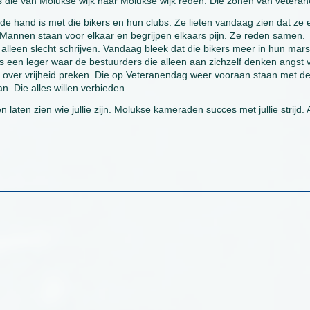
rs die van Molukse wijk naar Molukse wijk reden. Die zonen van veteran
de hand is met die bikers en hun clubs. Ze lieten vandaag zien dat ze 
id. Mannen staan voor elkaar en begrijpen elkaars pijn. Ze reden samen.
 alleen slecht schrijven. Vandaag bleek dat die bikers meer in hun mars
s een leger waar de bestuurders die alleen aan zichzelf denken angst 
r over vrijheid preken. Die op Veteranendag weer vooraan staan met d
n. Die alles willen verbieden.
ten zien wie jullie zijn. Molukse kameraden succes met jullie strijd. A