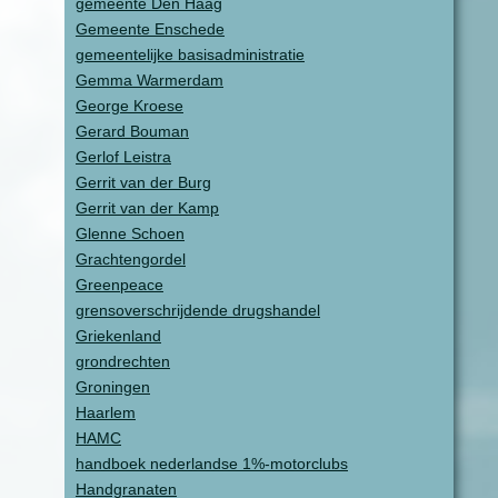
gemeente Den Haag
Gemeente Enschede
gemeentelijke basisadministratie
Gemma Warmerdam
George Kroese
Gerard Bouman
Gerlof Leistra
Gerrit van der Burg
Gerrit van der Kamp
Glenne Schoen
Grachtengordel
Greenpeace
grensoverschrijdende drugshandel
Griekenland
grondrechten
Groningen
Haarlem
HAMC
handboek nederlandse 1%-motorclubs
Handgranaten