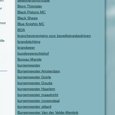
en.
Bewonersinformatie
Bjorn Thimister
er
Black Pistons MC
Black Sheep
voor
Blue Knights MC
e
BOA
branchevereniging voor beveiligingsbedrijven
lle
brandstichting
brandweer
bundesgerechtshof
Bureau Marple
burgemeester
Burgemeester Amsterdam
burgemeester Goirle
burgemeester Gouda
burgemeester Haarlem
burgemeester maastricht
burgemeester roosendaal
burgemeester sittard
Burgemeester Van der Velde-Mentink