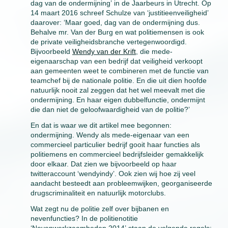
dag van de ondermijning’ in de Jaarbeurs in Utrecht. Op
14 maart 2016 schreef Schulze van ‘justitieenveiligheid’
daarover: ‘Maar goed, dag van de ondermijning dus.
Behalve mr. Van der Burg en wat politiemensen is ook
de private veiligheidsbranche vertegenwoordigd.
Bijvoorbeeld
Wendy van der Krift
, die mede-
eigenaarschap van een bedrijf dat veiligheid verkoopt
aan gemeenten weet te combineren met de functie van
teamchef bij de nationale politie. En die uit dien hoofde
natuurlijk nooit zal zeggen dat het wel meevalt met die
ondermijning. En haar eigen dubbelfunctie, ondermijnt
die dan niet de geloofwaardigheid van de politie?’
En dat is waar we dit artikel mee begonnen:
ondermijning. Wendy als mede-eigenaar van een
commercieel particulier bedrijf gooit haar functies als
politiemens en commercieel bedrijfsleider gemakkelijk
door elkaar. Dat zien we bijvoorbeeld op haar
twitteraccount ‘wendyindy’. Ook zien wij hoe zij veel
aandacht besteedt aan probleemwijken, georganiseerde
drugscriminaliteit en natuurlijk motorclubs.
Wat zegt nu de politie zelf over bijbanen en
nevenfuncties? In de politienotitie