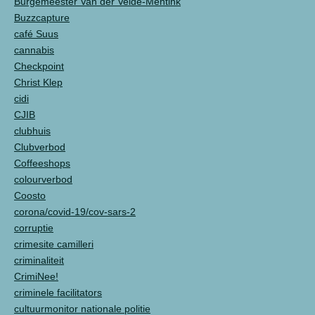
Burgemeester Van der Velde-Mentink
Buzzcapture
café Suus
cannabis
Checkpoint
Christ Klep
cidi
CJIB
clubhuis
Clubverbod
Coffeeshops
colourverbod
Coosto
corona/covid-19/cov-sars-2
corruptie
crimesite camilleri
criminaliteit
CrimiNee!
criminele facilitators
cultuurmonitor nationale politie