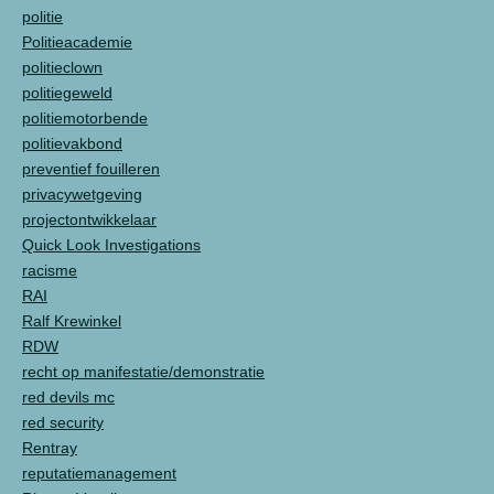
politie
Politieacademie
politieclown
politiegeweld
politiemotorbende
politievakbond
preventief fouilleren
privacywetgeving
projectontwikkelaar
Quick Look Investigations
racisme
RAI
Ralf Krewinkel
RDW
recht op manifestatie/demonstratie
red devils mc
red security
Rentray
reputatiemanagement