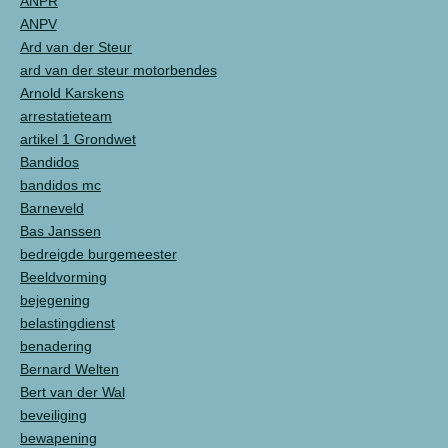
ANPR
ANPV
Ard van der Steur
ard van der steur motorbendes
Arnold Karskens
arrestatieteam
artikel 1 Grondwet
Bandidos
bandidos mc
Barneveld
Bas Janssen
bedreigde burgemeester
Beeldvorming
bejegening
belastingdienst
benadering
Bernard Welten
Bert van der Wal
beveiliging
bewapening