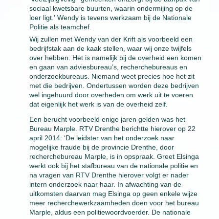
sociaal kwetsbare buurten, waarin ondermijing op de
loer ligt.’ Wendy is tevens werkzaam bij de Nationale
Politie als teamchef.
Wij zullen met Wendy van der Krift als voorbeeld een
bedrijfstak aan de kaak stellen, waar wij onze twijfels
over hebben. Het is namelijk bij de overheid een komen
en gaan van adviesbureau’s, recherchebureaus en
onderzoekbureaus. Niemand weet precies hoe het zit
met die bedrijven. Ondertussen worden deze bedrijven
wel ingehuurd door overheden om werk uit te voeren
dat eigenlijk het werk is van de overheid zelf.
Een berucht voorbeeld enige jaren gelden was het
Bureau Marple. RTV Drenthe berichtte hierover op 22
april 2014: ‘De leidster van het onderzoek naar
mogelijke fraude bij de provincie Drenthe, door
recherchebureau Marple, is in opspraak. Greet Elsinga
werkt ook bij het stafbureau van de nationale politie en
na vragen van RTV Drenthe hierover volgt er nader
intern onderzoek naar haar. In afwachting van de
uitkomsten daarvan mag Elsinga op geen enkele wijze
meer recherchewerkzaamheden doen voor het bureau
Marple, aldus een politiewoordvoerder. De nationale