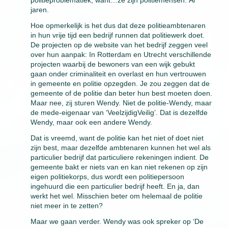
politieproblematiek, want…ze zijn politiemensen. Al
jaren.
Hoe opmerkelijk is het dus dat deze politieambtenaren
in hun vrije tijd een bedrijf runnen dat politiewerk doet.
De projecten op de website van het bedrijf zeggen veel
over hun aanpak: In Rotterdam en Utrecht verschillende
projecten waarbij de bewoners van een wijk gebukt
gaan onder criminaliteit en overlast en hun vertrouwen
in gemeente en politie opzegden. Je zou zeggen dat de
gemeente of de politie dan beter hun best moeten doen.
Maar nee, zij sturen Wendy. Niet de politie-Wendy, maar
de mede-eigenaar van ‘VeelzijdigVeilig’. Dat is dezelfde
Wendy, maar ook een andere Wendy.
Dat is vreemd, want de politie kan het niet of doet niet
zijn best, maar dezelfde ambtenaren kunnen het wel als
particulier bedrijf dat particuliere rekeningen indient. De
gemeente bakt er niets van en kan niet rekenen op zijn
eigen politiekorps, dus wordt een politiepersoon
ingehuurd die een particulier bedrijf heeft. En ja, dan
werkt het wel. Misschien beter om helemaal de politie
niet meer in te zetten?
Maar we gaan verder. Wendy was ook spreker op ‘De