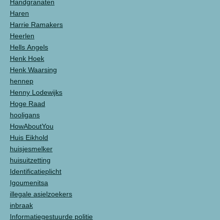
Handgranaten
Haren
Harrie Ramakers
Heerlen
Hells Angels
Henk Hoek
Henk Waarsing
hennep
Henny Lodewijks
Hoge Raad
hooligans
HowAboutYou
Huis Eikhold
huisjesmelker
huisuitzetting
Identificatieplicht
Igoumenitsa
illegale asielzoekers
inbraak
Informatiegestuurde politie