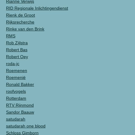
Rianne Verwijs
RID Regionale Inlichtingendienst
Rienk de Groot
Rijksrecherche
Rinke van den Brink
RMS
Rob Zijlstra
Robert Bas
Robert Oey
roda-jc
Roemenen
Roemenië
Ronald Bakker
roofvogels
Rotterdam
RTV Rijnmond
Sandor Baauw
satudarah
satudarah one blood
Schloss Gimborn