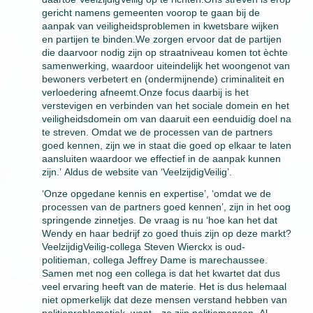
gericht namens gemeenten voorop te gaan bij de
aanpak van veiligheidsproblemen in kwetsbare wijken
en partijen te binden.We zorgen ervoor dat de partijen
die daarvoor nodig zijn op straatniveau komen tot èchte
samenwerking, waardoor uiteindelijk het woongenot van
bewoners verbetert en (ondermijnende) criminaliteit en
verloedering afneemt.Onze focus daarbij is het
verstevigen en verbinden van het sociale domein en het
veiligheidsdomein om van daaruit een eenduidig doel na
te streven. Omdat we de processen van de partners
goed kennen, zijn we in staat die goed op elkaar te laten
aansluiten waardoor we effectief in de aanpak kunnen
zijn.’ Aldus de website van ‘VeelzijdigVeilig’.
‘Onze opgedane kennis en expertise’, ‘omdat we de
processen van de partners goed kennen’, zijn in het oog
springende zinnetjes. De vraag is nu ‘hoe kan het dat
Wendy en haar bedrijf zo goed thuis zijn op deze markt?
VeelzijdigVeilig-collega Steven Wierckx is oud-
politieman, collega Jeffrey Dame is marechaussee.
Samen met nog een collega is dat het kwartet dat dus
veel ervaring heeft van de materie. Het is dus helemaal
niet opmerkelijk dat deze mensen verstand hebben van