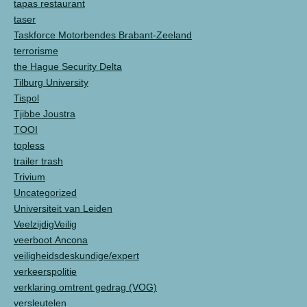
tapas restaurant
taser
Taskforce Motorbendes Brabant-Zeeland
terrorisme
the Hague Security Delta
Tilburg University
Tispol
Tjibbe Joustra
TOOI
topless
trailer trash
Trivium
Uncategorized
Universiteit van Leiden
VeelzijdigVeilig
veerboot Ancona
veiligheidsdeskundige/expert
verkeerspolitie
verklaring omtrent gedrag (VOG)
versleutelen