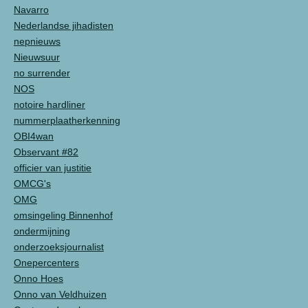
Navarro
Nederlandse jihadisten
nepnieuws
Nieuwsuur
no surrender
NOS
notoire hardliner
nummerplaatherkenning
OBI4wan
Observant #82
officier van justitie
OMCG's
OMG
omsingeling Binnenhof
ondermijning
onderzoeksjournalist
Onepercenters
Onno Hoes
Onno van Veldhuizen