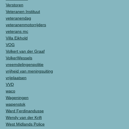
Verstoren
Veteranen Instituut
veteranendag
veteranenmotorrijders
veterans mc
Villa Eikhold
VOG
Volkert van der Graaf
VolkerWessels
vreemdelingenpolitie
vrijheid van meningsuiting
vrijplaatsen
VVD
waco
Wageningen
wapenstok
Ward Ferdinandusse
Wendy van der Krift
West Midlands Police