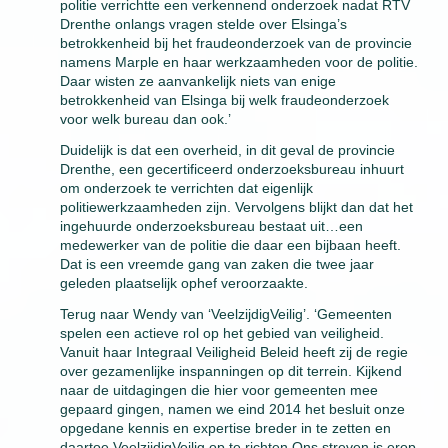
politie verrichtte een verkennend onderzoek nadat RTV
Drenthe onlangs vragen stelde over Elsinga’s
betrokkenheid bij het fraudeonderzoek van de provincie
namens Marple en haar werkzaamheden voor de politie.
Daar wisten ze aanvankelijk niets van enige
betrokkenheid van Elsinga bij welk fraudeonderzoek
voor welk bureau dan ook.’
Duidelijk is dat een overheid, in dit geval de provincie
Drenthe, een gecertificeerd onderzoeksbureau inhuurt
om onderzoek te verrichten dat eigenlijk
politiewerkzaamheden zijn. Vervolgens blijkt dan dat het
ingehuurde onderzoeksbureau bestaat uit…een
medewerker van de politie die daar een bijbaan heeft.
Dat is een vreemde gang van zaken die twee jaar
geleden plaatselijk ophef veroorzaakte.
Terug naar Wendy van ‘VeelzijdigVeilig’. ‘Gemeenten
spelen een actieve rol op het gebied van veiligheid.
Vanuit haar Integraal Veiligheid Beleid heeft zij de regie
over gezamenlijke inspanningen op dit terrein. Kijkend
naar de uitdagingen die hier voor gemeenten mee
gepaard gingen, namen we eind 2014 het besluit onze
opgedane kennis en expertise breder in te zetten en
daartoe VeelzijdigVeilig op te richten.Ons streven is erop