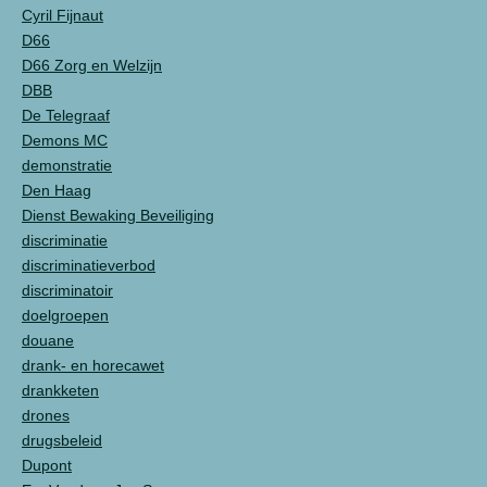
Cyril Fijnaut
D66
D66 Zorg en Welzijn
DBB
De Telegraaf
Demons MC
demonstratie
Den Haag
Dienst Bewaking Beveiliging
discriminatie
discriminatieverbod
discriminatoir
doelgroepen
douane
drank- en horecawet
drankketen
drones
drugsbeleid
Dupont