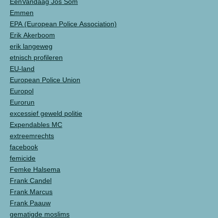
EenVandaag Jos Som
Emmen
EPA (European Police Association)
Erik Akerboom
erik langeweg
etnisch profileren
EU-land
European Police Union
Europol
Eurorun
excessief geweld politie
Expendables MC
extreemrechts
facebook
femicide
Femke Halsema
Frank Candel
Frank Marcus
Frank Paauw
gematigde moslims