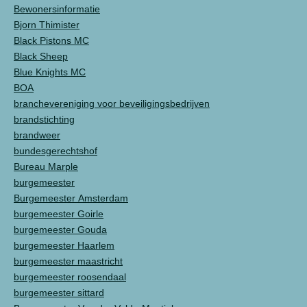
Bewonersinformatie
Bjorn Thimister
Black Pistons MC
Black Sheep
Blue Knights MC
BOA
branchevereniging voor beveiligingsbedrijven
brandstichting
brandweer
bundesgerechtshof
Bureau Marple
burgemeester
Burgemeester Amsterdam
burgemeester Goirle
burgemeester Gouda
burgemeester Haarlem
burgemeester maastricht
burgemeester roosendaal
burgemeester sittard