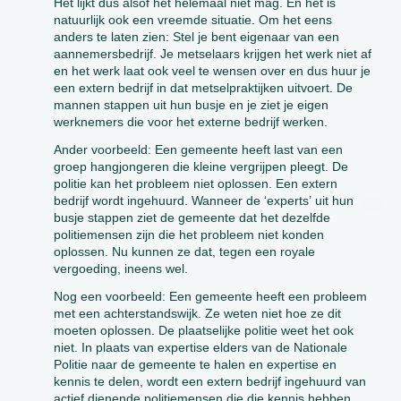
Het lijkt dus alsof het helemaal niet mag. En het is
natuurlijk ook een vreemde situatie. Om het eens
anders te laten zien: Stel je bent eigenaar van een
aannemersbedrijf. Je metselaars krijgen het werk niet af
en het werk laat ook veel te wensen over en dus huur je
een extern bedrijf in dat metselpraktijken uitvoert. De
mannen stappen uit hun busje en je ziet je eigen
werknemers die voor het externe bedrijf werken.
Ander voorbeeld: Een gemeente heeft last van een
groep hangjongeren die kleine vergrijpen pleegt. De
politie kan het probleem niet oplossen. Een extern
bedrijf wordt ingehuurd. Wanneer de ‘experts’ uit hun
busje stappen ziet de gemeente dat het dezelfde
politiemensen zijn die het probleem niet konden
oplossen. Nu kunnen ze dat, tegen een royale
vergoeding, ineens wel.
Nog een voorbeeld: Een gemeente heeft een probleem
met een achterstandswijk. Ze weten niet hoe ze dit
moeten oplossen. De plaatselijke politie weet het ook
niet. In plaats van expertise elders van de Nationale
Politie naar de gemeente te halen en expertise en
kennis te delen, wordt een extern bedrijf ingehuurd van
actief dienende politiemensen die die kennis hebben