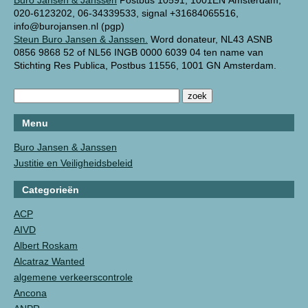
Buro Jansen & Janssen
Postbus 10591, 1001EN Amsterdam,
020-6123202, 06-34339533, signal +31684065516,
info@burojansen.nl (pgp)
Steun Buro Jansen & Janssen.
Word donateur, NL43 ASNB
0856 9868 52 of NL56 INGB 0000 6039 04 ten name van
Stichting Res Publica, Postbus 11556, 1001 GN Amsterdam.
Menu
Buro Jansen & Janssen
Justitie en Veiligheidsbeleid
Categorieën
ACP
AIVD
Albert Roskam
Alcatraz Wanted
algemene verkeerscontrole
Ancona