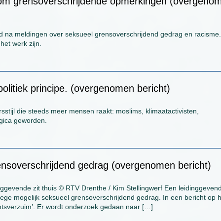
f om grensoverschrijdende opmerkingen (overgeno
eld na meldingen over seksueel grensoverschrijdend gedrag en racisme.
het werk zijn.
olitiek principe. (overgenomen bericht)
rsstijl die steeds meer mensen raakt: moslims, klimaatactivisten,
ogica geworden.
rensoverschrijdend gedrag (overgenomen bericht)
dinggevende zit thuis © RTV Drenthe / Kim Stellingwerf Een leidinggeven
wege mogelijk seksueel grensoverschrijdend gedrag. In een bericht op 
ichtsverzuim’. Er wordt onderzoek gedaan naar […]