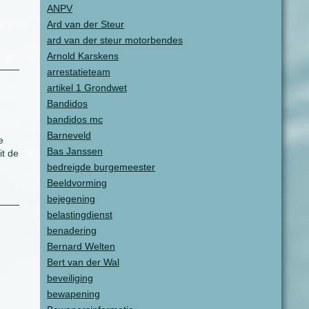
ANPV
n
Ard van der Steur
ard van der steur motorbendes
Arnold Karskens
arrestatieteam
artikel 1 Grondwet
Bandidos
bandidos mc
Barneveld
e
Bas Janssen
it de
bedreigde burgemeester
Beeldvorming
bejegening
belastingdienst
benadering
Bernard Welten
Bert van der Wal
beveiliging
bewapening