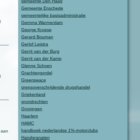
gemeente Den Haag
Gemeente Enschede
gemeentelijke basisadministratie
l
Gemma Warmerdam
George Kroese
Gerard Bouman
Gerlof Leistra
Gerrit van der Burg
Gerrit van der Kamp
Glenne Schoen
Grachtengordel
l
Greenpeace
grensoverschrijdende drugshandel
Griekenland
grondrechten
Groningen
Haarlem
HAMC
handboek nederlandse 1%-motorclubs
s aan
Handgranaten