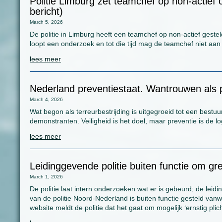
Politie Limburg zet teamchef op non-actie
bericht)
March 5, 2026
De politie in Limburg heeft een teamchef op non-actief gest
loopt een onderzoek en tot die tijd mag de teamchef niet aan 
lees meer
Nederland preventiestaat. Wantrouwen als p
March 4, 2026
Wat begon als terreurbestrijding is uitgegroeid tot een bestuu
demonstranten. Veiligheid is het doel, maar preventie is de l
lees meer
Leidinggevende politie buiten functie om g
March 1, 2026
De politie laat intern onderzoeken wat er is gebeurd; de lei
van de politie Noord-Nederland is buiten functie gesteld van
website meldt de politie dat het gaat om mogelijk ‘ernstig pl