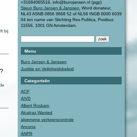
+31684065516, info@burojansen.nl (pgp)
Steun Buro Jansen & Janssen.
Word donateur,
NL43 ASNB 0856 9868 52 of NL56 INGB 0000 6039
04 ten name van Stichting Res Publica, Postbus
11556, 1001 GN Amsterdam.
t bij
Menu
Buro Jansen & Janssen
Justitie en Veiligheidsbeleid
e?
Categorieën
 de
ACP
AIVD
Albert Roskam
Alcatraz Wanted
algemene verkeerscontrole
Ancona
ANPR