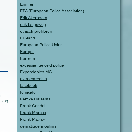
Emmen
EPA (European Police Association)
Erik Akerboom
erik langeweg
etnisch profileren
EU-land
European Police Union
Europol
Eurorun
excessief geweld politie
Expendables MC
extreemrechts
facebook
femicide
en
Femke Halsema
n zag
Frank Candel
Frank Marcus
Frank Paauw
gematigde moslims