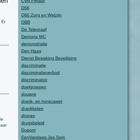
men
Cyril Fijnaut
D66
D66 Zorg en Welzijn
 Er
DBB
De Telegraaf
Demons MC
demonstratie
Den Haag
Dienst Bewaking Beveiliging
discriminatie
discriminatieverbod
discriminatoir
doelgroepen
douane
drank- en horecawet
drankketen
drones
de
drugsbeleid
haar
Dupont
EenVandaag Jos Som