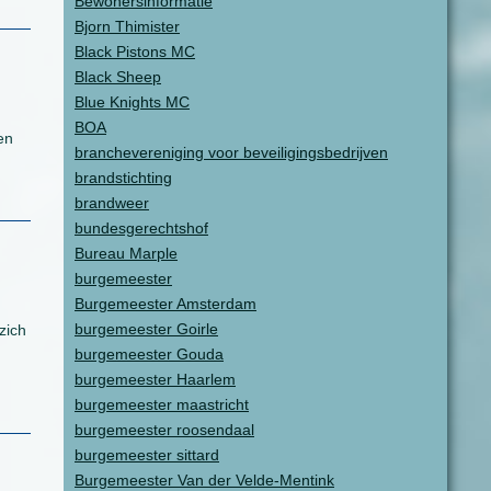
Bewonersinformatie
Bjorn Thimister
Black Pistons MC
Black Sheep
Blue Knights MC
BOA
en
branchevereniging voor beveiligingsbedrijven
brandstichting
brandweer
bundesgerechtshof
Bureau Marple
burgemeester
Burgemeester Amsterdam
burgemeester Goirle
zich
burgemeester Gouda
burgemeester Haarlem
burgemeester maastricht
burgemeester roosendaal
burgemeester sittard
Burgemeester Van der Velde-Mentink