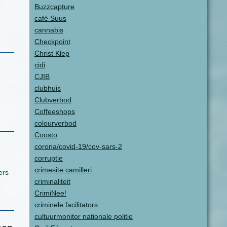
Buzzcapture
café Suus
cannabis
Checkpoint
Christ Klep
cidi
CJIB
clubhuis
Clubverbod
Coffeeshops
colourverbod
Coosto
corona/covid-19/cov-sars-2
corruptie
crimesite camilleri
ers
criminaliteit
CrimiNee!
criminele facilitators
cultuurmonitor nationale politie