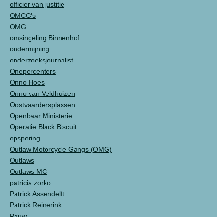
officier van justitie
OMCG's
OMG
omsingeling Binnenhof
ondermijning
onderzoeksjournalist
Onepercenters
Onno Hoes
Onno van Veldhuizen
Oostvaardersplassen
Openbaar Ministerie
Operatie Black Biscuit
opsporing
Outlaw Motorcycle Gangs (OMG)
Outlaws
Outlaws MC
patricia zorko
Patrick Assendelft
Patrick Reinerink
Pauw