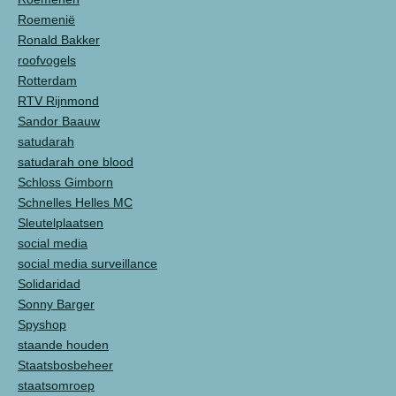
Roemenië
Ronald Bakker
roofvogels
Rotterdam
RTV Rijnmond
Sandor Baauw
satudarah
satudarah one blood
Schloss Gimborn
Schnelles Helles MC
Sleutelplaatsen
social media
social media surveillance
Solidaridad
Sonny Barger
Spyshop
staande houden
Staatsbosbeheer
staatsomroep