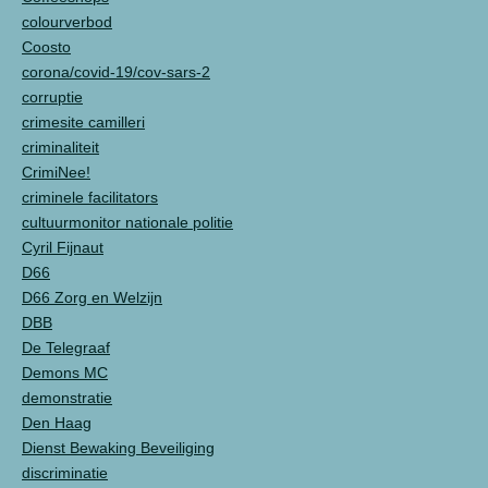
colourverbod
Coosto
corona/covid-19/cov-sars-2
corruptie
crimesite camilleri
criminaliteit
CrimiNee!
criminele facilitators
cultuurmonitor nationale politie
Cyril Fijnaut
D66
D66 Zorg en Welzijn
DBB
De Telegraaf
Demons MC
demonstratie
Den Haag
Dienst Bewaking Beveiliging
discriminatie