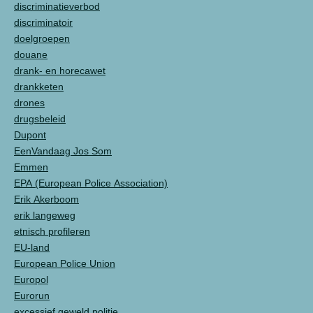
discriminatieverbod
discriminatoir
doelgroepen
douane
drank- en horecawet
drankketen
drones
drugsbeleid
Dupont
EenVandaag Jos Som
Emmen
EPA (European Police Association)
Erik Akerboom
erik langeweg
etnisch profileren
EU-land
European Police Union
Europol
Eurorun
excessief geweld politie