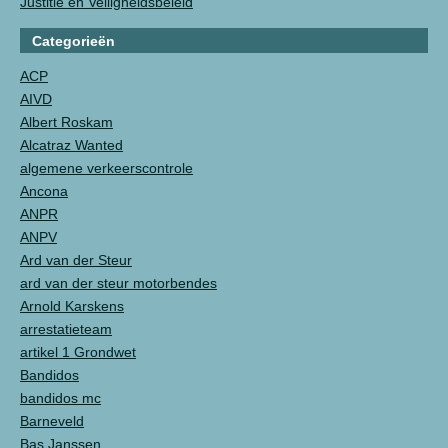
Justitie en Veiligheidsbeleid
Categorieën
ACP
AIVD
Albert Roskam
Alcatraz Wanted
algemene verkeerscontrole
Ancona
ANPR
ANPV
Ard van der Steur
ard van der steur motorbendes
Arnold Karskens
arrestatieteam
artikel 1 Grondwet
Bandidos
bandidos mc
Barneveld
Bas Janssen