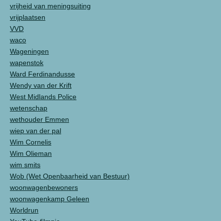
vrijheid van meningsuiting
vrijplaatsen
VVD
waco
Wageningen
wapenstok
Ward Ferdinandusse
Wendy van der Krift
West Midlands Police
wetenschap
wethouder Emmen
wiep van der pal
Wim Cornelis
Wim Olieman
wim smits
Wob (Wet Openbaarheid van Bestuur)
woonwagenbewoners
woonwagenkamp Geleen
Worldrun