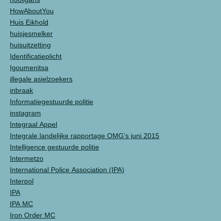
HowAboutYou
Huis Eikhold
huisjesmelker
huisuitzetting
Identificatieplicht
Igoumenitsa
illegale asielzoekers
inbraak
Informatiegestuurde politie
instagram
Integraal Appel
Integrale landelijke rapportage OMG’s juni 2015
Intelligence gestuurde politie
Intermetzo
International Police Association (IPA)
Interpol
IPA
IPA MC
Iron Order MC