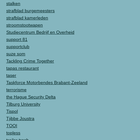
stalken
strafblad burgemeesters
strafblad kamerleden
stroomstootwapen
Studiecentrum Bedrijf en Overheid
support 81
supportclub
suze som
Tackling Crime Together
tapas restaurant
taser
Taskforce Motorbendes Brabant-Zeeland
terrorisme
the Hague Security Delta
Tilburg University
Tispol
Tjibbe Joustra
TOOI
topless