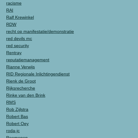
racisme
RAI
Ralf Krewinkel
RDW
recht op manifestatie/demonstratie
red devils mc
red security
Rentray
reputatiemanagement
Rianne Verwijs
RID Regionale Inlichtingendienst
Rienk de Groot
Rijksrecherche
Rinke van den Brink
RMS
Rob Zijlstra
Robert Bas
Robert Oey
roda-jc
Roemenen