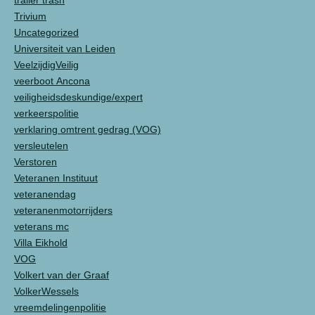
trailer trash
Trivium
Uncategorized
Universiteit van Leiden
VeelzijdigVeilig
veerboot Ancona
veiligheidsdeskundige/expert
verkeerspolitie
verklaring omtrent gedrag (VOG)
versleutelen
Verstoren
Veteranen Instituut
veteranendag
veteranenmotorrijders
veterans mc
Villa Eikhold
VOG
Volkert van der Graaf
VolkerWessels
vreemdelingenpolitie