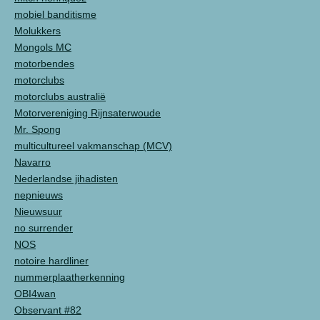
mobiel banditisme
Molukkers
Mongols MC
motorbendes
motorclubs
motorclubs australië
Motorvereniging Rijnsaterwoude
Mr. Spong
multicultureel vakmanschap (MCV)
Navarro
Nederlandse jihadisten
nepnieuws
Nieuwsuur
no surrender
NOS
notoire hardliner
nummerplaatherkenning
OBI4wan
Observant #82