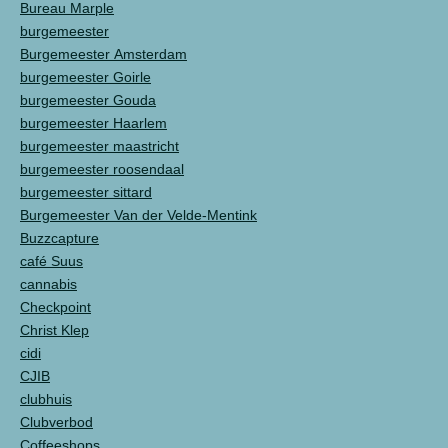
Bureau Marple
burgemeester
Burgemeester Amsterdam
burgemeester Goirle
burgemeester Gouda
burgemeester Haarlem
burgemeester maastricht
burgemeester roosendaal
burgemeester sittard
Burgemeester Van der Velde-Mentink
Buzzcapture
café Suus
cannabis
Checkpoint
Christ Klep
cidi
CJIB
clubhuis
Clubverbod
Coffeeshops