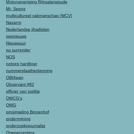
Motorvereniging Rijnsaterwoude
Mr. Spong
multicultureel vakmanschap (MCV)
Navarro
Nederlandse jihadisten
nepnieuws
Nieuwsuur
no surrender
NOS
notoire hardliner
nummerplaatherkenning
OBI4wan
Observant #82
officier van justitie
OMCG's
OMG
omsingeling Binnenhof
ondermijning
onderzoeksjournalist
Onepercenters