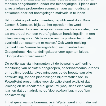
mensen aangehouden, onder wie minderjarigen. Tijdens deze
arrestatiefase probeerden sommigen aan aanhouding te
ontkomen door het naastgelegen maisveld in te lopen.
Uit ongelakte politiedocumenten, gepubliceerd door Buro
Jansen & Janssen, blijkt dat het optreden niet werd
gepresenteerd als reactie op een onverwachte escalatie, maar
als onderdeel van een vooraf gekozen handelingslijn. In een
intern verslag staat: ‘Actie in alle rust, is politieactie om als
overheid een statement te maken.’ Ook wordt melding
gemaakt van ‘warme belangstelling’ van minister Ferd
Grapperhaus. Het handelingskader voor agenten luidde:
‘Doorpakken of wegwezen.’
De politie was via informanten uit de beweging zelf, online
monitoring van besloten appgroepen, observatieteams, drones
en realtime beeldanalyse minutieus op de hoogte van elke
ontwikkeling, tot aan pinbetalingen bij arrestaties toe. In
PowerPoint-presentaties voor de actie stond expliciet dat
‘dialoog en de-escaleren al gebeurd [was] sinds eind vorig
jaar’ en dat de nadruk nu op ‘doorpakken’ lag, mede ‘ivm
beeldvorming’.
In het geval van de boerenactie in Wijster werd informatie niet