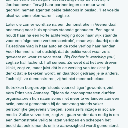
Jordaanoever. Terwijl haar partner tegen de muur wordt
gedrukt, nemen agenten beide telefoons in beslag. ‘Het voelde
alsof we criminelen waren’, zegt ze.
Later die zomer wordt ze na een demonstratie in Veenendaal
onderweg naar huis opnieuw staande gehouden. Een agent
houdt haar na een korte achtervolging door haar wijk staande
voor een ‘algemene verkeerscontrole’, maar wijst daarbij op de
Palestijnse vlag in haar auto en de rode verf op haar handen.
Voor Hommel is het duidelijk dat de politie weet waar ze is
geweest en waar ze voor staat.
‘Big Brother is watching you’,
zegt ze half lachend, half serieus. Ze weet dat het overdreven
klinkt, zegt ze, maar juist dát is de werking van toezicht: je
denkt dat je bekeken wordt, en daardoor gedraag je je anders.
Toch blijft ze demonstreren, zij het niet meer achteloos.
Betrokken burgers zijn ‘steeds voorzichtiger’ geworden, ziet
Vera Prins van Amnesty. Tijdens de coronaprotesten durfden
organisatoren hun naam soms niet meer te verbinden aan een
actie, omdat gemeenten bij de aanvraag steeds vaker
persoonlijke gegevens vroegen, soms zelfs inzage in sociale
media. Zulke verzoeken, zegt ze, gaan verder dan nodig is om
een demonstratie veilig te laten verlopen en scheppen het
beeld dat ook iemands online aanwezigheid wordt gemonitord.