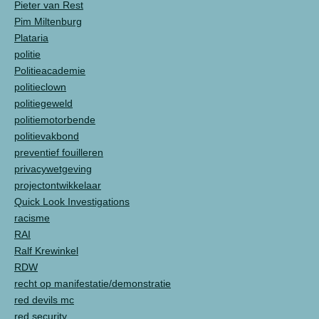
Pieter van Rest
Pim Miltenburg
Plataria
politie
Politieacademie
politieclown
politiegeweld
politiemotorbende
politievakbond
preventief fouilleren
privacywetgeving
projectontwikkelaar
Quick Look Investigations
racisme
RAI
Ralf Krewinkel
RDW
recht op manifestatie/demonstratie
red devils mc
red security