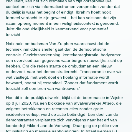
circuleert, kan het zich losmaken van zijn oorspronkelijke
context en zich via informatiestromen verspreiden zonder dat
duidelijk is waar het begint of eindigt. Ibrahim hoeft nooit
formeel verdacht te zijn geweest – het kan volstaan dat zijn
naam op enig moment in een veiligheidscontext is genoemd.
Juist die onduidelijkheid is kenmerkend voor preventief
toezicht.
Nationale ombudsman Van Zutphen waarschuwt dat de
techniek inmiddels sneller gaat dan de democratische
controle. Gezichtsherkenning, kentekenregistratie, bodycams:
een overvloed aan gegevens waar burgers nauwelijks zicht op
hebben. Om die reden startte de ombudsman een nieuw
onderzoek naar het demonstratierecht. Transparantie over wie
wat vastlegt, met welk doel en hoelang informatie wordt
bewaard, noemt hij essentieel. ‘Zonder dat fundament wordt
toezicht zelf een bron van wantrouwen.’
Hoe dit in de praktijk uitwerkt, blijkt uit de boerenactie in Wijster
op 8 juli 2020. Na een blokkade van afvalverwerker Attero, die
volgens betrokkenen en reconstructies zonder grote
incidenten verliep, werd de actie beëindigd. Een deel van de
demonstranten verplaatste zich vervolgens naar het erf van
loonbedrijf Fikkert aan de Vamweg. Daar ging de politie over
tot insluiting en massale aanhoudingen. In totaal werden 63