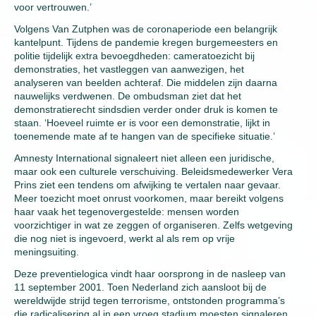
voor vertrouwen.’
Volgens Van Zutphen was de coronaperiode een belangrijk
kantelpunt. Tijdens de pandemie kregen burgemeesters en
politie tijdelijk extra bevoegdheden: cameratoezicht bij
demonstraties, het vastleggen van aanwezigen, het
analyseren van beelden achteraf. Die middelen zijn daarna
nauwelijks verdwenen. De ombudsman ziet dat het
demonstratierecht sindsdien verder onder druk is komen te
staan. ‘Hoeveel ruimte er is voor een demonstratie, lijkt in
toenemende mate af te hangen van de specifieke situatie.’
Amnesty International signaleert niet alleen een juridische,
maar ook een culturele verschuiving. Beleidsmedewerker Vera
Prins ziet een tendens om afwijking te vertalen naar gevaar.
Meer toezicht moet onrust voorkomen, maar bereikt volgens
haar vaak het tegenovergestelde: mensen worden
voorzichtiger in wat ze zeggen of organiseren. Zelfs wetgeving
die nog niet is ingevoerd, werkt al als rem op vrije
meningsuiting.
Deze preventielogica vindt haar oorsprong in de nasleep van
11 september 2001. Toen Nederland zich aansloot bij de
wereldwijde strijd tegen terrorisme, ontstonden programma’s
die radicalisering al in een vroeg stadium moesten signaleren.