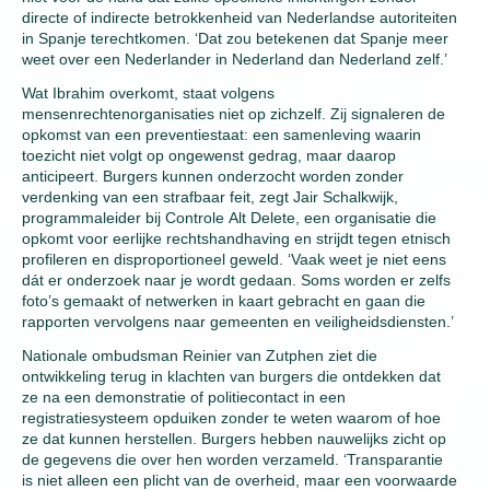
directe of indirecte betrokkenheid van Nederlandse autoriteiten
in Spanje terechtkomen. ‘Dat zou betekenen dat Spanje meer
weet over een Nederlander in Nederland dan Nederland zelf.’
Wat Ibrahim overkomt, staat volgens
mensenrechtenorganisaties niet op zichzelf. Zij signaleren de
opkomst van een preventiestaat: een samenleving waarin
toezicht niet volgt op ongewenst gedrag, maar daarop
anticipeert. Burgers kunnen onderzocht worden zonder
verdenking van een strafbaar feit, zegt Jair Schalkwijk,
programmaleider bij Controle Alt Delete, een organisatie die
opkomt voor eerlijke rechtshandhaving en strijdt tegen etnisch
profileren en disproportioneel geweld. ‘Vaak weet je niet eens
dát er onderzoek naar je wordt gedaan. Soms worden er zelfs
foto’s gemaakt of netwerken in kaart gebracht en gaan die
rapporten vervolgens naar gemeenten en veiligheidsdiensten.’
Nationale ombudsman Reinier van Zutphen ziet die
ontwikkeling terug in klachten van burgers die ontdekken dat
ze na een demonstratie of politiecontact in een
registratiesysteem opduiken zonder te weten waarom of hoe
ze dat kunnen herstellen. Burgers hebben nauwelijks zicht op
de gegevens die over hen worden verzameld. ‘Transparantie
is niet alleen een plicht van de overheid, maar een voorwaarde