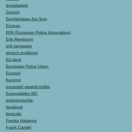
drugsbeleid
Dupont
EenVandaag Jos Som
Emmen
EPA (European Police Association)
Erik Akerboom
erik langeweg
etnisch profileren
EU-land
European Police Union
Europol
Eurorun
excessief geweld politie
Expendables MC
extreemrechts
facebook
femicide
Femke Halsema
Frank Candel