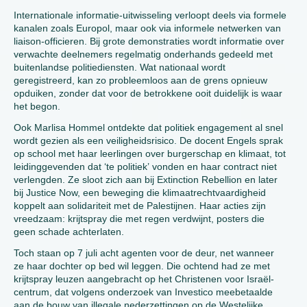
Internationale informatie-uitwisseling verloopt deels via formele
kanalen zoals Europol, maar ook via informele netwerken van
liaison-officieren. Bij grote demonstraties wordt informatie over
verwachte deelnemers regelmatig onderhands gedeeld met
buitenlandse politiediensten. Wat nationaal wordt
geregistreerd, kan zo probleemloos aan de grens opnieuw
opduiken, zonder dat voor de betrokkene ooit duidelijk is waar
het begon.
Ook Marlisa Hommel ontdekte dat politiek engagement al snel
wordt gezien als een veiligheidsrisico. De docent Engels sprak
op school met haar leerlingen over burgerschap en klimaat, tot
leidinggevenden dat ‘te politiek’ vonden en haar contract niet
verlengden. Ze sloot zich aan bij Extinction Rebellion en later
bij Justice Now, een beweging die klimaatrechtvaardigheid
koppelt aan solidariteit met de Palestijnen. Haar acties zijn
vreedzaam: krijtspray die met regen verdwijnt, posters die
geen schade achterlaten.
Toch staan op 7 juli acht agenten voor de deur, net wanneer
ze haar dochter op bed wil leggen. Die ochtend had ze met
krijtspray leuzen aangebracht op het Christenen voor Israël-
centrum, dat volgens onderzoek van Investico meebetaalde
aan de bouw van illegale nederzettingen op de Westelijke