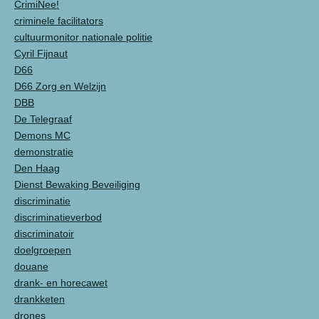
CrimiNee!
criminele facilitators
cultuurmonitor nationale politie
Cyril Fijnaut
D66
D66 Zorg en Welzijn
DBB
De Telegraaf
Demons MC
demonstratie
Den Haag
Dienst Bewaking Beveiliging
discriminatie
discriminatieverbod
discriminatoir
doelgroepen
douane
drank- en horecawet
drankketen
drones