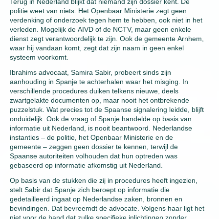
Terug in Nederland blijkt dat niemand zijn dossier kent. De
politie weet van niets. Het Openbaar Ministerie zegt geen
verdenking of onderzoek tegen hem te hebben, ook niet in het
verleden. Mogelijk de AIVD of de NCTV, maar geen enkele
dienst zegt verantwoordelijk te zijn. Ook de gemeente Arnhem,
waar hij vandaan komt, zegt dat zijn naam in geen enkel
systeem voorkomt.
Ibrahims advocaat, Samira Sabir, probeert sinds zijn
aanhouding in Spanje te achterhalen waar het misging. In
verschillende procedures duiken telkens nieuwe, deels
zwartgelakte documenten op, maar nooit het ontbrekende
puzzelstuk. Wat precies tot de Spaanse signalering leidde, blijft
onduidelijk. Ook de vraag of Spanje handelde op basis van
informatie uit Nederland, is nooit beantwoord. Nederlandse
instanties – de politie, het Openbaar Ministerie en de
gemeente – zeggen geen dossier te kennen, terwijl de
Spaanse autoriteiten volhouden dat hun optreden was
gebaseerd op informatie afkomstig uit Nederland.
Op basis van de stukken die zij in procedures heeft ingezien,
stelt Sabir dat Spanje zich beroept op informatie die
gedetailleerd ingaat op Nederlandse zaken, bronnen en
bevindingen. Dat bevreemdt de advocate. Volgens haar ligt het
niet voor de hand dat zulke specifieke inlichtingen zonder