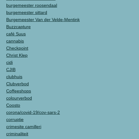
burgemeester roosendaal
burgemeester sittard
Burgemeester Van der Velde-Mentink
Buzzcapture
café Suus
cannabis
Checkpoint
Christ Klep
cidi
CJIB
clubhuis
Clubverbod
Coffeeshops
colourverbod
Coosto
corona/covid-19/cov-sars-2
corruptie
crimesite camilleri
criminaliteit