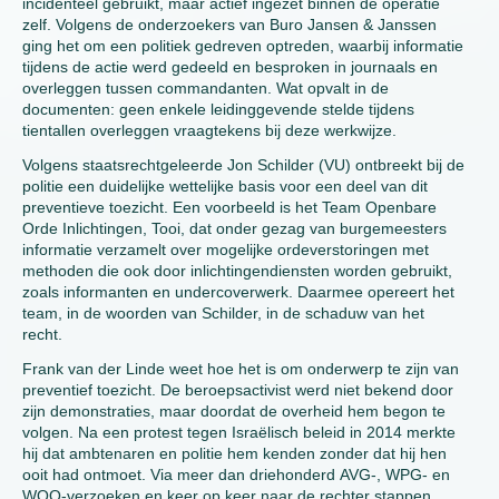
incidenteel gebruikt, maar actief ingezet binnen de operatie
zelf. Volgens de onderzoekers van Buro Jansen & Janssen
ging het om een politiek gedreven optreden, waarbij informatie
tijdens de actie werd gedeeld en besproken in journaals en
overleggen tussen commandanten. Wat opvalt in de
documenten: geen enkele leidinggevende stelde tijdens
tientallen overleggen vraagtekens bij deze werkwijze.
Volgens staatsrechtgeleerde Jon Schilder (VU) ontbreekt bij de
politie een duidelijke wettelijke basis voor een deel van dit
preventieve toezicht. Een voorbeeld is het Team Openbare
Orde Inlichtingen, Tooi, dat onder gezag van burgemeesters
informatie verzamelt over mogelijke ordeverstoringen met
methoden die ook door inlichtingendiensten worden gebruikt,
zoals informanten en undercoverwerk. Daarmee opereert het
team, in de woorden van Schilder, in de schaduw van het
recht.
Frank van der Linde weet hoe het is om onderwerp te zijn van
preventief toezicht. De beroepsactivist werd niet bekend door
zijn demonstraties, maar doordat de overheid hem begon te
volgen. Na een protest tegen Israëlisch beleid in 2014 merkte
hij dat ambtenaren en politie hem kenden zonder dat hij hen
ooit had ontmoet. Via meer dan driehonderd AVG-, WPG- en
WOO-verzoeken en keer op keer naar de rechter stappen