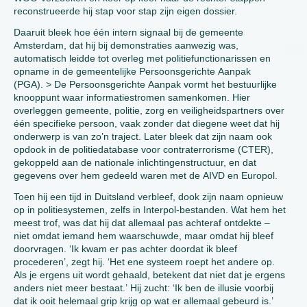
reconstrueerde hij stap voor stap zijn eigen dossier.
Daaruit bleek hoe één intern signaal bij de gemeente
Amsterdam, dat hij bij demonstraties aanwezig was,
automatisch leidde tot overleg met politiefunctionarissen en
opname in de gemeentelijke Persoonsgerichte Aanpak
(PGA). > De Persoonsgerichte Aanpak vormt het bestuurlijke
knooppunt waar informatiestromen samenkomen. Hier
overleggen gemeente, politie, zorg en veiligheidspartners over
één specifieke persoon, vaak zonder dat diegene weet dat hij
onderwerp is van zo’n traject. Later bleek dat zijn naam ook
opdook in de politiedatabase voor contraterrorisme (CTER),
gekoppeld aan de nationale inlichtingenstructuur, en dat
gegevens over hem gedeeld waren met de AIVD en Europol.
Toen hij een tijd in Duitsland verbleef, dook zijn naam opnieuw
op in politiesystemen, zelfs in Interpol-bestanden. Wat hem het
meest trof, was dat hij dat allemaal pas achteraf ontdekte –
niet omdat iemand hem waarschuwde, maar omdat hij bleef
doorvragen. ‘Ik kwam er pas achter doordat ik bleef
procederen’, zegt hij. ‘Het ene systeem roept het andere op.
Als je ergens uit wordt gehaald, betekent dat niet dat je ergens
anders niet meer bestaat.’ Hij zucht: ‘Ik ben de illusie voorbij
dat ik ooit helemaal grip krijg op wat er allemaal gebeurd is.’