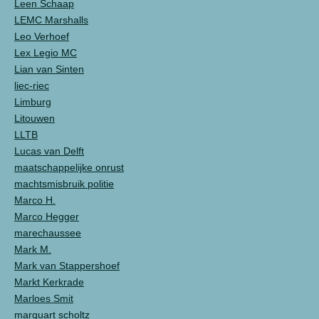
Leen Schaap
LEMC Marshalls
Leo Verhoef
Lex Legio MC
Lian van Sinten
liec-riec
Limburg
Litouwen
LLTB
Lucas van Delft
maatschappelijke onrust
machtsmisbruik politie
Marco H.
Marco Hegger
marechaussee
Mark M.
Mark van Stappershoef
Markt Kerkrade
Marloes Smit
marquart scholtz