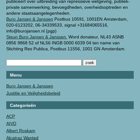
publiceert over uitbreiding van repressieve wetgeving, publiek-
private samenwerking, bevoegdheden, overheidsoptreden en
andere staatsaangelegenheden.
Buro Jansen & Janssen
Postbus 10591, 1001EN Amsterdam,
020-6123202, 06-34339533, signal +31684065516,
info@burojansen.nl (pgp)
Steun Buro Jansen & Janssen.
Word donateur, NL43 ASNB
0856 9868 52 of NL56 INGB 0000 6039 04 ten name van
Stichting Res Publica, Postbus 11556, 1001 GN Amsterdam.
Menu
Buro Jansen & Janssen
Justitie en Veiligheidsbeleid
Categorieën
ACP
AIVD
Albert Roskam
Alcatraz Wanted