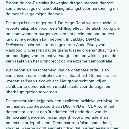
Binnen de pro-Palestina-beweging dragen mensen daarom
soms bewust gezichtsbedekking uit angst voor herkenning en
de mogelijke gevolgen daarvan.
Die angst is niet ongegrond. De Hoge Raad waarschuwde in
recente uitspraken voor een ‘chilling effect’: de afschrikking die
ontstaat wanneer burgers vrezen dat deelname aan protest
juridische gevolgen kan hebben. In vakblad
Delikt en
Delinkwent
schreef strafrechtgeleerde Anna Pivaty van
Radboud Universiteit dat de grens tussen ordehandhaving en
ontmoediging van protest vervaagt – een ontwikkeling die de
kern raakt van het grondrecht op vreedzame demonstratie.
Wat begon als bescherming van de openbare orde, is zo
verschoven naar controle over zichtbaarheid. Demonstraties
worden zelf een risico-object. Het grondrecht om vrij en
zichtbaar te demonstreren maakt plaats voor de angst om
überhaupt gezien te worden.
Die verschuiving krijgt ook een expliciete politieke vertaling. In
het nieuwe coalitieakkoord van D66, VVD en CDA wordt het
demonstratierecht een ‘fundamenteel onderdeel van de
democratie’ genoemd, maar tegelijk vooral benaderd als
potentieel ordeprobleem. Demonstreren ‘slaat soms door’,
staat er, waarna wordt aangekondigd dat burgemeesters meer