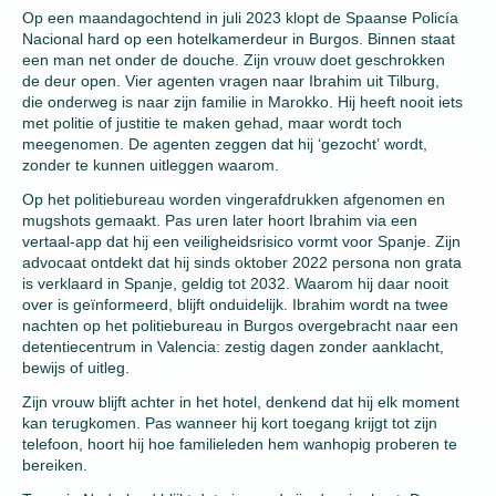
Op een maandagochtend in juli 2023 klopt de Spaanse Policía
Nacional hard op een hotelkamerdeur in Burgos. Binnen staat
een man net onder de douche. Zijn vrouw doet geschrokken
de deur open. Vier agenten vragen naar Ibrahim uit Tilburg,
die onderweg is naar zijn familie in Marokko. Hij heeft nooit iets
met politie of justitie te maken gehad, maar wordt toch
meegenomen. De agenten zeggen dat hij ‘gezocht’ wordt,
zonder te kunnen uitleggen waarom.
Op het politiebureau worden vingerafdrukken afgenomen en
mugshots gemaakt. Pas uren later hoort Ibrahim via een
vertaal-app dat hij een veiligheidsrisico vormt voor Spanje. Zijn
advocaat ontdekt dat hij sinds oktober 2022 persona non grata
is verklaard in Spanje, geldig tot 2032. Waarom hij daar nooit
over is geïnformeerd, blijft onduidelijk. Ibrahim wordt na twee
nachten op het politiebureau in Burgos overgebracht naar een
detentiecentrum in Valencia: zestig dagen zonder aanklacht,
bewijs of uitleg.
Zijn vrouw blijft achter in het hotel, denkend dat hij elk moment
kan terugkomen. Pas wanneer hij kort toegang krijgt tot zijn
telefoon, hoort hij hoe familieleden hem wanhopig proberen te
bereiken.