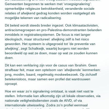
Gemeenten begonnen te werken met ‘vroegsignalering’:
opmerkelijke religieuze betrokkenheid, veranderde sociale
relaties of afwijkend gedrag konden worden vastgelegd als
mogelijke tekenen van radicalisering.
Dit beleid wordt steeds breder ingezet. Ook klimaatactivisten,
antiracismegroepen en pro-Palestina-demonstranten belanden
inmiddels in registratiesystemen. De focus is niet langer
ideologisch, maar structureel: afwijking zélf is het risico
geworden. Het systeem is uitgegroeid tot ‘de preventie van
afwijking’, zegt Schalkwijk, waarbij burgers niet worden
beoordeeld op wat ze doen, maar op wat ze zouden kunnen
doen.
Dit kan een verklaring zijn voor de casus van Ibrahim. Geen
strafbaar feit, maar een optelsom van ‘afwijkende’ kenmerken:
jong, moslim, baard, regelmatig moskeebezoek. Op zichzelf
betekenisloos, maar samen een profiel dat wantrouwen
oproept.
Hoe en waar zo’n signalering ontstaat, is vaak niet vast te
stellen. Informatie kan afkomstig zijn uit lokale observaties, via
nationale veiligheidsdiensten zoals de AIVD, of via
internationale uitwisseling. Zodra zo’n profiel eenmaal