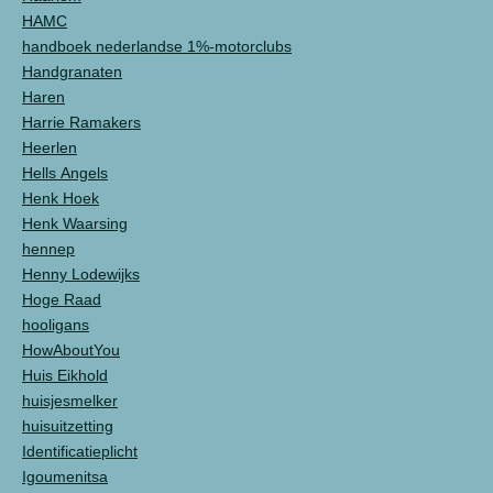
HAMC
handboek nederlandse 1%-motorclubs
Handgranaten
Haren
Harrie Ramakers
Heerlen
Hells Angels
Henk Hoek
Henk Waarsing
hennep
Henny Lodewijks
Hoge Raad
hooligans
HowAboutYou
Huis Eikhold
huisjesmelker
huisuitzetting
Identificatieplicht
Igoumenitsa