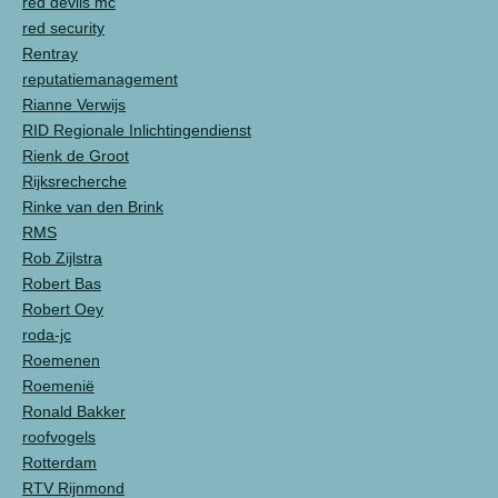
red devils mc
red security
Rentray
reputatiemanagement
Rianne Verwijs
RID Regionale Inlichtingendienst
Rienk de Groot
Rijksrecherche
Rinke van den Brink
RMS
Rob Zijlstra
Robert Bas
Robert Oey
roda-jc
Roemenen
Roemenië
Ronald Bakker
roofvogels
Rotterdam
RTV Rijnmond