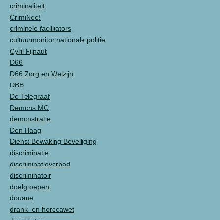
criminaliteit
CrimiNee!
criminele facilitators
cultuurmonitor nationale politie
Cyril Fijnaut
D66
D66 Zorg en Welzijn
DBB
De Telegraaf
Demons MC
demonstratie
Den Haag
Dienst Bewaking Beveiliging
discriminatie
discriminatieverbod
discriminatoir
doelgroepen
douane
drank- en horecawet