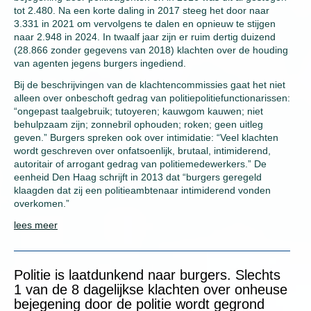
tot 2.480. Na een korte daling in 2017 steeg het door naar
3.331 in 2021 om vervolgens te dalen en opnieuw te stijgen
naar 2.948 in 2024. In twaalf jaar zijn er ruim dertig duizend
(28.866 zonder gegevens van 2018) klachten over de houding
van agenten jegens burgers ingediend.
Bij de beschrijvingen van de klachtencommissies gaat het niet
alleen over onbeschoft gedrag van politiepolitiefunctionarissen:
“ongepast taalgebruik; tutoyeren; kauwgom kauwen; niet
behulpzaam zijn; zonnebril ophouden; roken; geen uitleg
geven.” Burgers spreken ook over intimidatie: “Veel klachten
wordt geschreven over onfatsoenlijk, brutaal, intimiderend,
autoritair of arrogant gedrag van politiemedewerkers.” De
eenheid Den Haag schrijft in 2013 dat “burgers geregeld
klaagden dat zij een politieambtenaar intimiderend vonden
overkomen.”
lees meer
Politie is laatdunkend naar burgers. Slechts
1 van de 8 dagelijkse klachten over onheuse
bejegening door de politie wordt gegrond