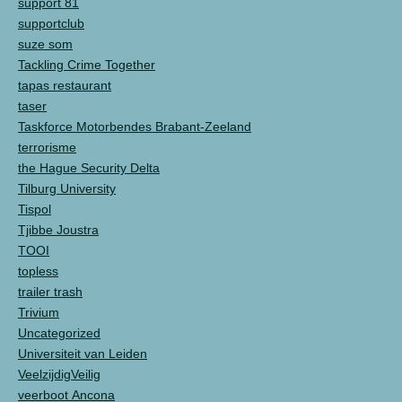
support 81
supportclub
suze som
Tackling Crime Together
tapas restaurant
taser
Taskforce Motorbendes Brabant-Zeeland
terrorisme
the Hague Security Delta
Tilburg University
Tispol
Tjibbe Joustra
TOOI
topless
trailer trash
Trivium
Uncategorized
Universiteit van Leiden
VeelzijdigVeilig
veerboot Ancona