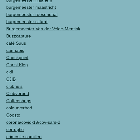
burgemeester Haarlem
burgemeester maastricht
burgemeester roosendaal
burgemeester sittard
Burgemeester Van der Velde-Mentink
Buzzcapture
café Suus
cannabis
Checkpoint
Christ Klep
cidi
CJIB
clubhuis
Clubverbod
Coffeeshops
colourverbod
Coosto
corona/covid-19/cov-sars-2
corruptie
crimesite camilleri