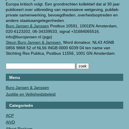
Europa kritisch volgt. Een grondrechten kollektief dat al 30 jaar
publiceert over uitbreiding van repressieve wetgeving, publiek-
private samenwerking, bevoegdheden, overheidsoptreden en
andere staatsaangelegenheden.
Buro Jansen & Janssen
Postbus 10591, 1001EN Amsterdam,
020-6123202, 06-34339533, signal +31684065516,
info@burojansen.nl (pgp)
Steun Buro Jansen & Janssen.
Word donateur, NL43 ASNB
0856 9868 52 of NL56 INGB 0000 6039 04 ten name van
Stichting Res Publica, Postbus 11556, 1001 GN Amsterdam.
Menu
Buro Jansen & Janssen
Justitie en Veiligheidsbeleid
Categorieën
ACP
AIVD
Albert Roskam