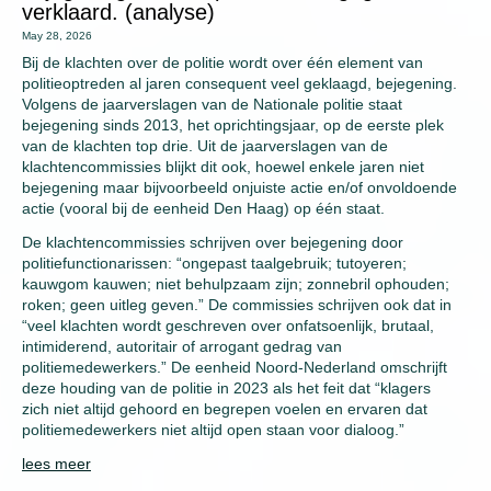
verklaard. (analyse)
May 28, 2026
Bij de klachten over de politie wordt over één element van
politieoptreden al jaren consequent veel geklaagd, bejegening.
Volgens de jaarverslagen van de Nationale politie staat
bejegening sinds 2013, het oprichtingsjaar, op de eerste plek
van de klachten top drie. Uit de jaarverslagen van de
klachtencommissies blijkt dit ook, hoewel enkele jaren niet
bejegening maar bijvoorbeeld onjuiste actie en/of onvoldoende
actie (vooral bij de eenheid Den Haag) op één staat.
De klachtencommissies schrijven over bejegening door
politiefunctionarissen: “ongepast taalgebruik; tutoyeren;
kauwgom kauwen; niet behulpzaam zijn; zonnebril ophouden;
roken; geen uitleg geven.” De commissies schrijven ook dat in
“veel klachten wordt geschreven over onfatsoenlijk, brutaal,
intimiderend, autoritair of arrogant gedrag van
politiemedewerkers.” De eenheid Noord-Nederland omschrijft
deze houding van de politie in 2023 als het feit dat “klagers
zich niet altijd gehoord en begrepen voelen en ervaren dat
politiemedewerkers niet altijd open staan voor dialoog.”
lees meer