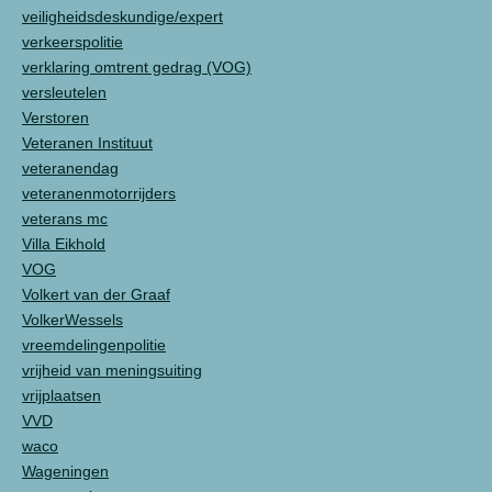
veiligheidsdeskundige/expert
verkeerspolitie
verklaring omtrent gedrag (VOG)
versleutelen
Verstoren
Veteranen Instituut
veteranendag
veteranenmotorrijders
veterans mc
Villa Eikhold
VOG
Volkert van der Graaf
VolkerWessels
vreemdelingenpolitie
vrijheid van meningsuiting
vrijplaatsen
VVD
waco
Wageningen