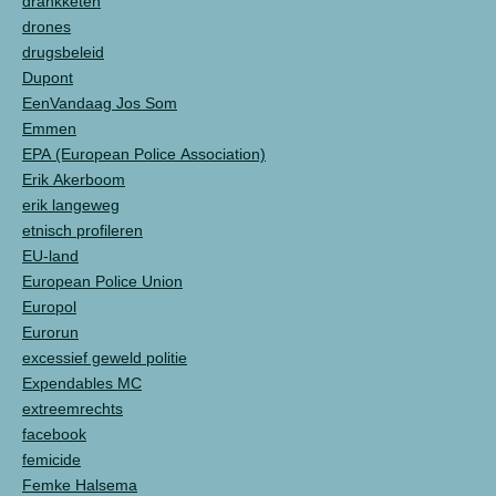
drankketen
drones
drugsbeleid
Dupont
EenVandaag Jos Som
Emmen
EPA (European Police Association)
Erik Akerboom
erik langeweg
etnisch profileren
EU-land
European Police Union
Europol
Eurorun
excessief geweld politie
Expendables MC
extreemrechts
facebook
femicide
Femke Halsema