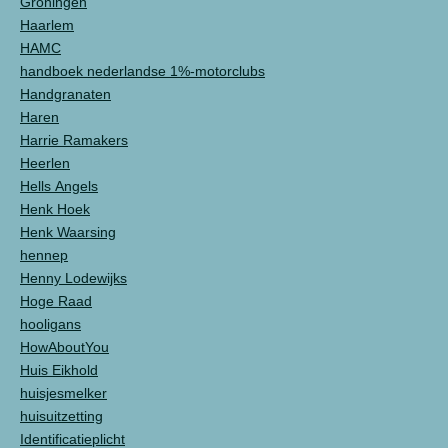
Groningen
Haarlem
HAMC
handboek nederlandse 1%-motorclubs
Handgranaten
Haren
Harrie Ramakers
Heerlen
Hells Angels
Henk Hoek
Henk Waarsing
hennep
Henny Lodewijks
Hoge Raad
hooligans
HowAboutYou
Huis Eikhold
huisjesmelker
huisuitzetting
Identificatieplicht