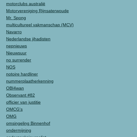
motorclubs australië
Motorvereniging Rijnsaterwoude
Mr. Spong
multicultureel vakmanschap (MCV)
Navarro
Nederlandse jihadisten
nepnieuws
Nieuwsuur
no surrender
NOS
notoire hardliner
nummerplaatherkenning
OBI4wan
Observant #82
officier van justitie
OMCG's
OMG
omsingeling Binnenhof
ondermijning