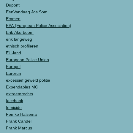
Dupont
EenVandaag Jos Som
Emmen
EPA (European Police Association)
Erik Akerboom
erik langeweg
etnisch profileren
EU-land
European Police Union
Europol
Eurorun
excessief geweld politie
Expendables MC
extreemrechts
facebook
femicide
Femke Halsema
Frank Candel
Frank Marcus