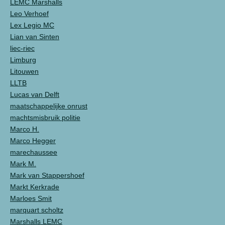
LEMC Marshalls
Leo Verhoef
Lex Legio MC
Lian van Sinten
liec-riec
Limburg
Litouwen
LLTB
Lucas van Delft
maatschappelijke onrust
machtsmisbruik politie
Marco H.
Marco Hegger
marechaussee
Mark M.
Mark van Stappershoef
Markt Kerkrade
Marloes Smit
marquart scholtz
Marshalls LEMC