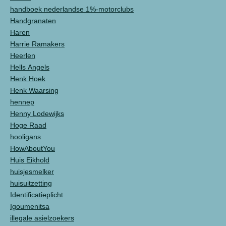
handboek nederlandse 1%-motorclubs
Handgranaten
Haren
Harrie Ramakers
Heerlen
Hells Angels
Henk Hoek
Henk Waarsing
hennep
Henny Lodewijks
Hoge Raad
hooligans
HowAboutYou
Huis Eikhold
huisjesmelker
huisuitzetting
Identificatieplicht
Igoumenitsa
illegale asielzoekers