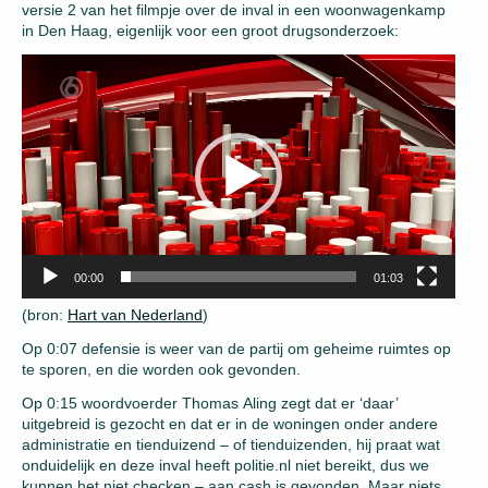
versie 2 van het filmpje over de inval in een woonwagenkamp
in Den Haag, eigenlijk voor een groot drugsonderzoek:
Video
Player
00:00
01:03
(bron:
Hart van Nederland
)
Op 0:07 defensie is weer van de partij om geheime ruimtes op
te sporen, en die worden ook gevonden.
Op 0:15 woordvoerder Thomas Aling zegt dat er ‘daar’
uitgebreid is gezocht en dat er in de woningen onder andere
administratie en tienduizend – of tienduizenden, hij praat wat
onduidelijk en deze inval heeft politie.nl niet bereikt, dus we
kunnen het niet checken – aan cash is gevonden. Maar niets