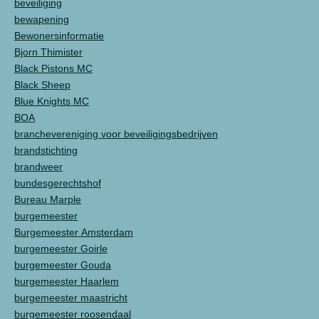
beveiliging
bewapening
Bewonersinformatie
Bjorn Thimister
Black Pistons MC
Black Sheep
Blue Knights MC
BOA
branchevereniging voor beveiligingsbedrijven
brandstichting
brandweer
bundesgerechtshof
Bureau Marple
burgemeester
Burgemeester Amsterdam
burgemeester Goirle
burgemeester Gouda
burgemeester Haarlem
burgemeester maastricht
burgemeester roosendaal