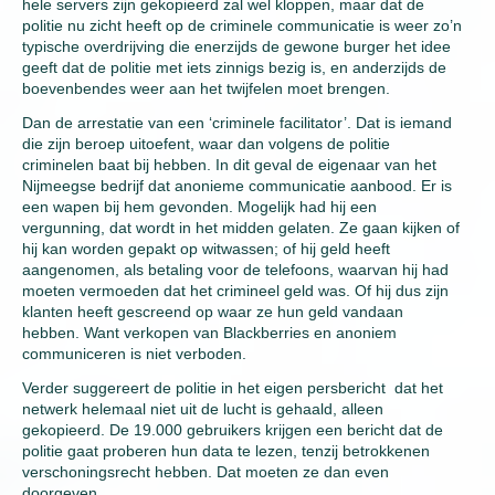
hele servers zijn gekopieerd zal wel kloppen, maar dat de
politie nu zicht heeft op de criminele communicatie is weer zo’n
typische overdrijving die enerzijds de gewone burger het idee
geeft dat de politie met iets zinnigs bezig is, en anderzijds de
boevenbendes weer aan het twijfelen moet brengen.
Dan de arrestatie van een ‘criminele facilitator’. Dat is iemand
die zijn beroep uitoefent, waar dan volgens de politie
criminelen baat bij hebben. In dit geval de eigenaar van het
Nijmeegse bedrijf dat anonieme communicatie aanbood. Er is
een wapen bij hem gevonden. Mogelijk had hij een
vergunning, dat wordt in het midden gelaten. Ze gaan kijken of
hij kan worden gepakt op witwassen; of hij geld heeft
aangenomen, als betaling voor de telefoons, waarvan hij had
moeten vermoeden dat het crimineel geld was. Of hij dus zijn
klanten heeft gescreend op waar ze hun geld vandaan
hebben. Want verkopen van Blackberries en anoniem
communiceren is niet verboden.
Verder suggereert de politie in het eigen persbericht dat het
netwerk helemaal niet uit de lucht is gehaald, alleen
gekopieerd. De 19.000 gebruikers krijgen een bericht dat de
politie gaat proberen hun data te lezen, tenzij betrokkenen
verschoningsrecht hebben. Dat moeten ze dan even
doorgeven.