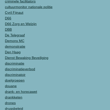
criminele facilitators
cultuurmonitor nationale politie
Cyril Fijnaut
D66
D66 Zorg en Welzijn
DBB
De Telegraaf
Demons MC
demonstratie
Den Haag
Dienst Bewaking Beveiliging
discriminatie
discriminatieverbod
discriminatoir
doelgroepen
douane
drank- en horecawet
drankketen
drones
drugsbeleid