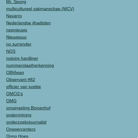
Mr. Spong
multicultureel vakmanschap (MCV)
Navarro
Nederlandse jihadisten
nepnieuws
Nieuwsuur
no surrender
NOS
notoire hardliner
nummerplaatherkenning
OBI4wan
Observant #82
officier van justitie
OMCG's
OMG
omsingeling Binnenhof
ondermijning
onderzoeksjournalist
Onepercenters
Onno Hoes