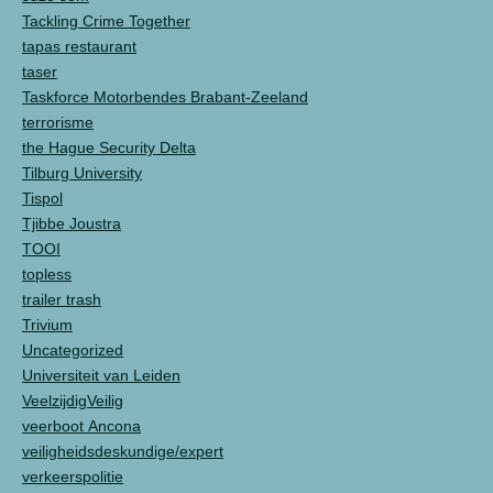
Tackling Crime Together
tapas restaurant
taser
Taskforce Motorbendes Brabant-Zeeland
terrorisme
the Hague Security Delta
Tilburg University
Tispol
Tjibbe Joustra
TOOI
topless
trailer trash
Trivium
Uncategorized
Universiteit van Leiden
VeelzijdigVeilig
veerboot Ancona
veiligheidsdeskundige/expert
verkeerspolitie