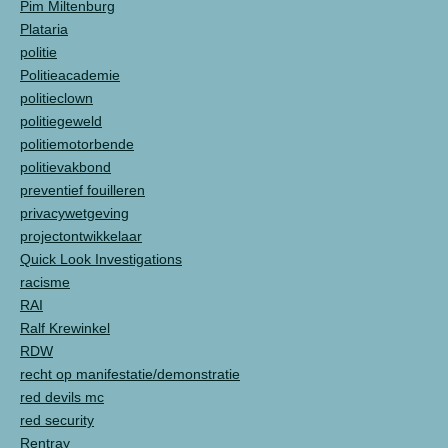
Pim Miltenburg
Plataria
politie
Politieacademie
politieclown
politiegeweld
politiemotorbende
politievakbond
preventief fouilleren
privacywetgeving
projectontwikkelaar
Quick Look Investigations
racisme
RAI
Ralf Krewinkel
RDW
recht op manifestatie/demonstratie
red devils mc
red security
Rentray