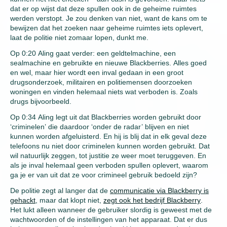
dat er op wijst dat deze spullen ook in de geheime ruimtes
werden verstopt. Je zou denken van niet, want de kans om te
bewijzen dat het zoeken naar geheime ruimtes iets oplevert,
laat de politie niet zomaar lopen, dunkt me.
Op 0:20 Aling gaat verder: een geldtelmachine, een
sealmachine en gebruikte en nieuwe Blackberries. Alles goed
en wel, maar hier wordt een inval gedaan in een groot
drugsonderzoek, militairen en politiemensen doorzoeken
woningen en vinden helemaal niets wat verboden is. Zoals
drugs bijvoorbeeld.
Op 0:34 Aling legt uit dat Blackberries worden gebruikt door
‘criminelen’ die daardoor ‘onder de radar’ blijven en niet
kunnen worden afgeluisterd. En hij is blij dat in elk geval deze
telefoons nu niet door criminelen kunnen worden gebruikt. Dat
wil natuurlijk zeggen, tot justitie ze weer moet teruggeven. En
als je inval helemaal geen verboden spullen oplevert, waarom
ga je er van uit dat ze voor crimineel gebruik bedoeld zijn?
De politie zegt al langer dat de
communicatie via Blackberry is
gehackt
, maar dat klopt niet,
zegt ook het bedrijf Blackberry
.
Het lukt alleen wanneer de gebruiker slordig is geweest met de
wachtwoorden of de instellingen van het apparaat. Dat er dus