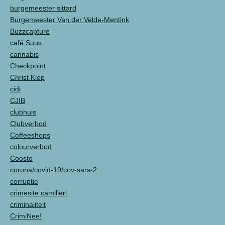
burgemeester sittard
Burgemeester Van der Velde-Mentink
Buzzcapture
café Suus
cannabis
Checkpoint
Christ Klep
cidi
CJIB
clubhuis
Clubverbod
Coffeeshops
colourverbod
Coosto
corona/covid-19/cov-sars-2
corruptie
crimesite camilleri
criminaliteit
CrimiNee!