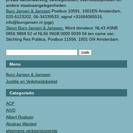
andere staatsaangelegenheden.
Buro Jansen & Janssen
Postbus 10591, 1001EN Amsterdam,
020-6123202, 06-34339533, signal +31684065516,
info@burojansen.nl (pgp)
Steun Buro Jansen & Janssen.
Word donateur, NL43 ASNB
0856 9868 52 of NL56 INGB 0000 6039 04 ten name van
Stichting Res Publica, Postbus 11556, 1001 GN Amsterdam.
Menu
Buro Jansen & Janssen
Justitie en Veiligheidsbeleid
Categorieën
ACP
AIVD
Albert Roskam
Alcatraz Wanted
algemene verkeerscontrole