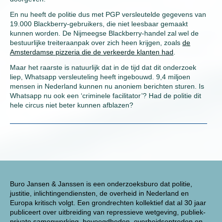
En nu heeft de politie dus met PGP versleutelde gegevens van
19.000 Blackberry-gebruikers, die niet leesbaar gemaakt
kunnen worden. De Nijmeegse Blackberry-handel zal wel de
bestuurlijke treiteraanpak over zich heen krijgen, zoals
de
Amsterdamse pizzeria die de verkeerde klanten had
.
Maar het raarste is natuurlijk dat in de tijd dat dit onderzoek
liep, Whatsapp versleuteling heeft ingebouwd. 9,4 miljoen
mensen in Nederland kunnen nu anoniem berichten sturen. Is
Whatsapp nu ook een ‘criminele facilitator’? Had de politie dit
hele circus niet beter kunnen afblazen?
Buro Jansen & Janssen is een onderzoeksburo dat politie,
justitie, inlichtingendiensten, de overheid in Nederland en
Europa kritisch volgt. Een grondrechten kollektief dat al 30 jaar
publiceert over uitbreiding van repressieve wetgeving, publiek-
private samenwerking, bevoegdheden, overheidsoptreden en