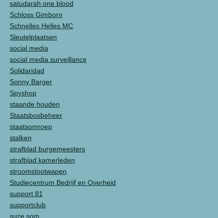
satudarah one blood
Schloss Gimborn
Schnelles Helles MC
Sleutelplaatsen
social media
social media surveillance
Solidaridad
Sonny Barger
Spyshop
staande houden
Staatsbosbeheer
staatsomroep
stalken
strafblad burgemeesters
strafblad kamerleden
stroomstootwapen
Studiecentrum Bedrijf en Overheid
support 81
supportclub
suze som