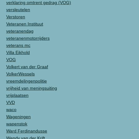
verklaring omtrent gedrag (VOG)
versleutelen
Verstoren
Veteranen Instituut
veteranendag
veteranenmotorrijders
veterans mc
Villa Eikhold
VOG
Volkert van der Graaf
VolkerWessels
vreemdelingenpolitie
vrijheid van meningsuiting
vrijplaatsen
VVD
waco
Wageningen
wapenstok
Ward Ferdinandusse
Wendy van der Krift