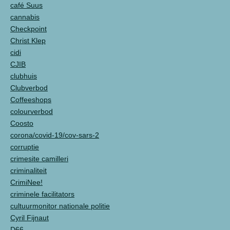
café Suus
cannabis
Checkpoint
Christ Klep
cidi
CJIB
clubhuis
Clubverbod
Coffeeshops
colourverbod
Coosto
corona/covid-19/cov-sars-2
corruptie
crimesite camilleri
criminaliteit
CrimiNee!
criminele facilitators
cultuurmonitor nationale politie
Cyril Fijnaut
D66