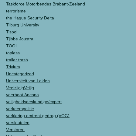
Taskforce Motorbendes Brabant-Zeeland
terrorisme
the Hague Security Delta
Tilburg University
Tispol
Tjibbe Joustra
TOOI
topless
trailer trash
Trivium
Uncategorized
Universiteit van Leiden
VeelzijdigVeilig
veerboot Ancona
veiligheidsdeskundige/expert
verkeerspolitie
verklaring omtrent gedrag (VOG)
versleutelen
Verstoren