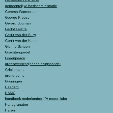
Gemeente Enschede
gemeentelijke basisadministratie
Gemma Warmerdam
George Kroese
Gerard Bouman
Gerlof Leistra
Gerrit van der Burg
Gerrit van der Kamp
Glenne Schoen
Grachtengordel
Greenpeace
grensoverschrijdende drugshandel
Griekenland
grondrechten
Groningen
Haarlem
HAMC
handboek nederlandse 1%-motorclubs
Handgranaten
Haren