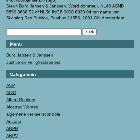
info@burojansen.nl (pgp)
Steun Buro Jansen & Janssen.
Word donateur, NL43 ASNB
0856 9868 52 of NL56 INGB 0000 6039 04 ten name van
Stichting Res Publica, Postbus 11556, 1001 GN Amsterdam.
Menu
Buro Jansen & Janssen
Justitie en Veiligheidsbeleid
Categorieën
ACP
AIVD
Albert Roskam
Alcatraz Wanted
algemene verkeerscontrole
Ancona
ANPR
ANPV