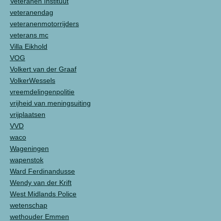
Veteranen Instituut
veteranendag
veteranenmotorrijders
veterans mc
Villa Eikhold
VOG
Volkert van der Graaf
VolkerWessels
vreemdelingenpolitie
vrijheid van meningsuiting
vrijplaatsen
VVD
waco
Wageningen
wapenstok
Ward Ferdinandusse
Wendy van der Krift
West Midlands Police
wetenschap
wethouder Emmen