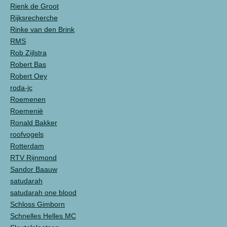
Rienk de Groot
Rijksrecherche
Rinke van den Brink
RMS
Rob Zijlstra
Robert Bas
Robert Oey
roda-jc
Roemenen
Roemenië
Ronald Bakker
roofvogels
Rotterdam
RTV Rijnmond
Sandor Baauw
satudarah
satudarah one blood
Schloss Gimborn
Schnelles Helles MC