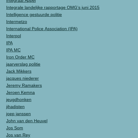
Integraal Appel
Integrale landelijke rapportage OMG’s juni 2015
Intelligence gestuurde politie
Intermetzo
International Police Association (IPA)
Interpol
IPA
IPA MC
Iron Order MC
jaarverslag politie
Jack Mikkers
jacques niederer
Jeremy Ramakers
Jeroen Kemna
jeugdhonken
jihadisten
joep janssen
John van den Heuvel
Jos Som
Jos van Rey