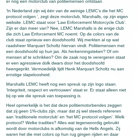
er nóg een motorclub van politiemensen ontstaan.
‘In Nederland zijn wij één van de weinige LEMC’s die het MC
protocol volgen.’, zegt deze motorclub, Marshalls, op zijn eigen
website. LEMC staat voor ‘Law Enforcement Motorcycle Club’.
Zijn er dan meer van? Nee, LEMC Marshalls is de enige club
die zich Law Enforcement MC noemt. Op de colors van de
club staat opnieuw een doodshoofd. Wij merkten al op wat
raadsheer Marquart Scholtz hiervan vindt. Politiemensen met
een doodshoofd op hun jas. Als herkenningsteken? Of om
mensen af te schrikken? Om de zaak nog te verergeren staat
er een agressieve dolk dwars door het doodshoofd
heengeprikt. Vermoedelijk lijdt Henk Marquart Scholtz nu aan
ernstige slapeloosheid.
Marshalls LEMC heeft nog een spreuk op zijn logo staan.
‘Integriteit, respect en vertrouwen’ staat er. Er staat alleen niet
bij op wie die spreuk van toepassing is.
Heel opmerkelijk is het dat deze politiemotorbendes zeggen
dat zij geen 1%-clubs zijn, maar dat zij wel steeds refereren
aan ‘traditionele motorclub’ en ‘het MC protocol volgen’. Welk
protocol? Welke tradities? Alles wat tegenwoordig gebruikt
wordt door motorclubs is afkomstig van de Hells Angels. Zij
waren het die met colors op hun rug gingen rijden en daar