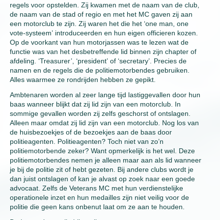
regels voor opstelden. Zij kwamen met de naam van de club,
de naam van de stad of regio en met het MC gaven zij aan
een motorclub te zijn. Zij waren het die het ‘one man, one
vote-systeem’ introduceerden en hun eigen officieren kozen.
Op de voorkant van hun motorjassen was te lezen wat de
functie was van het desbetreffende lid binnen zijn chapter of
afdeling. ‘Treasurer’, ‘president’ of ‘secretary’. Precies de
namen en de regels die de politiemotorbendes gebruiken.
Alles waarmee ze rondrijden hebben ze gepikt.
Ambtenaren worden al zeer lange tijd lastiggevallen door hun
baas wanneer blijkt dat zij lid zijn van een motorclub. In
sommige gevallen worden zij zelfs geschorst of ontslagen.
Alleen maar omdat zij lid zijn van een motorclub. Nog los van
de huisbezoekjes of de bezoekjes aan de baas door
politieagenten. Politieagenten? Toch niet van zo’n
politiemotorbende zeker? Want opmerkelijk is het wel. Deze
politiemotorbendes nemen je alleen maar aan als lid wanneer
je bij de politie zit of hebt gezeten. Bij andere clubs wordt je
dan juist ontslagen of kan je alvast op zoek naar een goede
advocaat. Zelfs de Veterans MC met hun verdienstelijke
operationele inzet en hun medailles zijn niet veilig voor de
politie die geen kans onbenut laat om ze aan te houden.