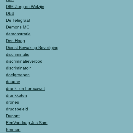
D66 Zorg en Welzijn
DBB
De Telegraaf
Demons MC
demonstratie
Den Haag
Dienst Bewaking Beveiliging
discriminatie
discriminatieverbod
discriminatoir
doelgroepen
douane
drank- en horecawet
drankketen
drones
drugsbeleid
Dupont
EenVandaag Jos Som
Emmen