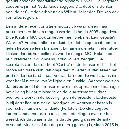
gebukt onder de stoerklinkende bijnaam ‘Fixxer’. De ‘regelaar’
zouden wij in het Nederlands zeggen. Dat doet ons denken
aan ‘de pet’ uit de verhalen van Willem Holleeder. Die kon ook
van alles regelen.
Een andere recent ontstane motorclub waar alleen maar
politiemensen lid van mogen worden is het in 2005 opgerichte
Blue Knights MC. Ook zij hebben een website. Een website?
Waarom? Er staan alleen onduidelijke foto’s op de site en de
leden hebben alleen bijnamen. Bijnamen die iets minder stoer
klinken dan bij hun collega’s van Lex Legio MC. ‘Koko’ heet
hun president. ‘Stil jongens, Koko wil iets zeggen!’ De
secretaris van de club heet ‘Castro’ en de treasurer ‘TT’. Het
mooie van deze club van ongeveer 35 leden is niet alleen het
politieledenbestand, maar vooral de leden die werkzaam zijn
voor het Ministerie van Veiligheid en Justitie. Wanneer we zien
dat bijvoorbeeld de ‘treasurer’ werkt als operationeel manager
beveiliging bij dat ministerie en de ‘quartermaster’ daar
eveneens werkt in de beveiliging en de president badmeester
is bij datzelfde ministerie, begrijpen wij waarom gekozen is
voor schuilnamen en onduidelijke foto’s. De club zegt een
internationale motorclub te zijn met afdelingen over de hele
wereld. Als dat waar is dan is dat de georganiseerde anti-
misdaad. Maar alsof dat nog niet erg genoeg is, sinds 2015 is