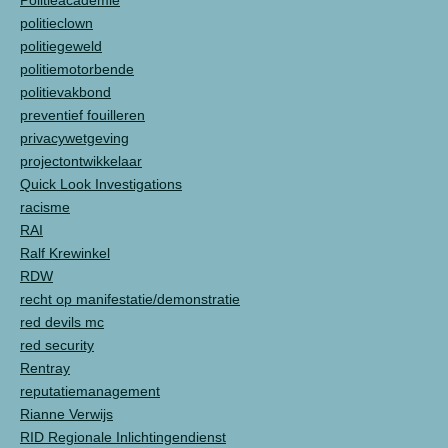
Politieacademie
politieclown
politiegeweld
politiemotorbende
politievakbond
preventief fouilleren
privacywetgeving
projectontwikkelaar
Quick Look Investigations
racisme
RAI
Ralf Krewinkel
RDW
recht op manifestatie/demonstratie
red devils mc
red security
Rentray
reputatiemanagement
Rianne Verwijs
RID Regionale Inlichtingendienst