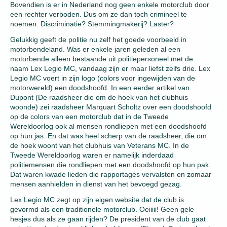
Bovendien is er in Nederland nog geen enkele motorclub door
een rechter verboden. Dus om ze dan toch crimineel te
noemen. Discriminatie? Stemmingmakerij? Laster?
Gelukkig geeft de politie nu zelf het goede voorbeeld in
motorbendeland. Was er enkele jaren geleden al een
motorbende alleen bestaande uit politiepersoneel met de
naam Lex Legio MC, vandaag zijn er maar liefst zelfs drie. Lex
Legio MC voert in zijn logo (colors voor ingewijden van de
motorwereld) een doodshoofd. In een eerder artikel van
Dupont (De raadsheer die om de hoek van het clubhuis
woonde) zei raadsheer Marquart Scholtz over een doodshoofd
op de colors van een motorclub dat in de Tweede
Wereldoorlog ook al mensen rondliepen met een doodshoofd
op hun jas. En dat was heel scherp van de raadsheer, die om
de hoek woont van het clubhuis van Veterans MC. In de
Tweede Wereldoorlog waren er namelijk inderdaad
politiemensen die rondliepen met een doodshoofd op hun pak.
Dat waren kwade lieden die rapportages vervalsten en zomaar
mensen aanhielden in dienst van het bevoegd gezag.
Lex Legio MC zegt op zijn eigen website dat de club is
gevormd als een traditionele motorclub. Oeiiiii! Geen gele
hesjes dus als ze gaan rijden? De president van de club gaat