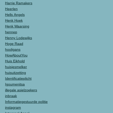
Harrie Ramakers
Heerlen
Hells Angels
Henk Hoek
Henk Waarsing
hennep
Henny Lodewijks
Hoge Raad
hooligans
HowAboutYou
Huis Eikhold
huisjesmelker
huisuitzetting
Identificatieplicht
Igoumenitsa
illegale asielzoekers
inbraak
Informatiegestuurde politie
instagram