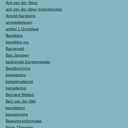
Ard van der Steur
ard van der steur motorbendes
Arnold Karskens
arrestatieteam
artikel 1 Grondwet
Bandidos
bandidos mc
Barneveld
Bas Janssen
bedreigde burgemeester
Beeldvorming
bejegening
belastingdienst
benadering
Bernard Welten
Bert van der Wal
beveiliging
bewapening
Bewonersinformatie
Bjorn Thimister