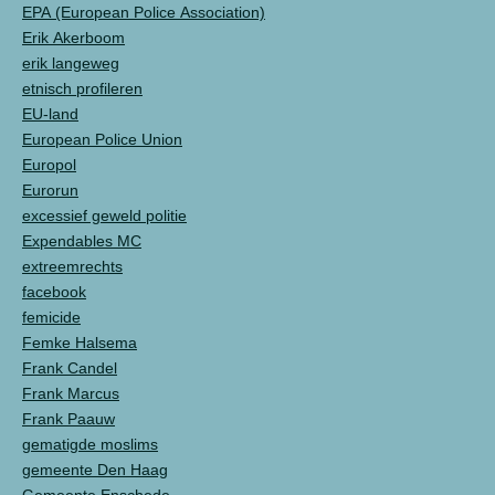
EPA (European Police Association)
Erik Akerboom
erik langeweg
etnisch profileren
EU-land
European Police Union
Europol
Eurorun
excessief geweld politie
Expendables MC
extreemrechts
facebook
femicide
Femke Halsema
Frank Candel
Frank Marcus
Frank Paauw
gematigde moslims
gemeente Den Haag