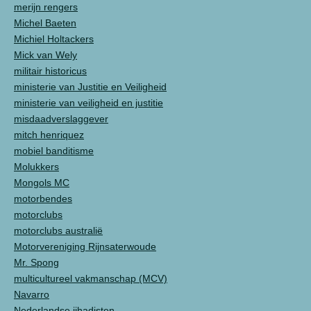
merijn rengers
Michel Baeten
Michiel Holtackers
Mick van Wely
militair historicus
ministerie van Justitie en Veiligheid
ministerie van veiligheid en justitie
misdaadverslaggever
mitch henriquez
mobiel banditisme
Molukkers
Mongols MC
motorbendes
motorclubs
motorclubs australië
Motorvereniging Rijnsaterwoude
Mr. Spong
multicultureel vakmanschap (MCV)
Navarro
Nederlandse jihadisten