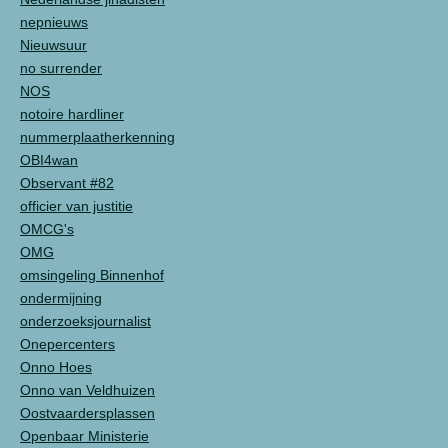
nepnieuws
Nieuwsuur
no surrender
NOS
notoire hardliner
nummerplaatherkenning
OBI4wan
Observant #82
officier van justitie
OMCG's
OMG
omsingeling Binnenhof
ondermijning
onderzoeksjournalist
Onepercenters
Onno Hoes
Onno van Veldhuizen
Oostvaardersplassen
Openbaar Ministerie