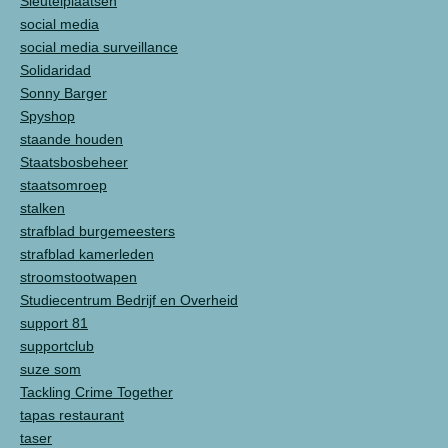
Sleutelplaatsen
social media
social media surveillance
Solidaridad
Sonny Barger
Spyshop
staande houden
Staatsbosbeheer
staatsomroep
stalken
strafblad burgemeesters
strafblad kamerleden
stroomstootwapen
Studiecentrum Bedrijf en Overheid
support 81
supportclub
suze som
Tackling Crime Together
tapas restaurant
taser