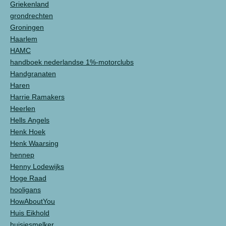
Griekenland
grondrechten
Groningen
Haarlem
HAMC
handboek nederlandse 1%-motorclubs
Handgranaten
Haren
Harrie Ramakers
Heerlen
Hells Angels
Henk Hoek
Henk Waarsing
hennep
Henny Lodewijks
Hoge Raad
hooligans
HowAboutYou
Huis Eikhold
huisjesmelker