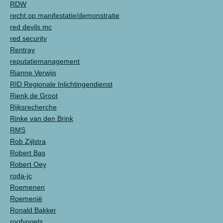
RDW
recht op manifestatie/demonstratie
red devils mc
red security
Rentray
reputatiemanagement
Rianne Verwijs
RID Regionale Inlichtingendienst
Rienk de Groot
Rijksrecherche
Rinke van den Brink
RMS
Rob Zijlstra
Robert Bas
Robert Oey
roda-jc
Roemenen
Roemenië
Ronald Bakker
roofvogels