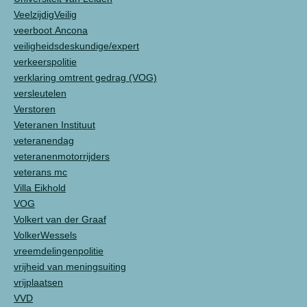
VeelzijdigVeilig
veerboot Ancona
veiligheidsdeskundige/expert
verkeerspolitie
verklaring omtrent gedrag (VOG)
versleutelen
Verstoren
Veteranen Instituut
veteranendag
veteranenmotorrijders
veterans mc
Villa Eikhold
VOG
Volkert van der Graaf
VolkerWessels
vreemdelingenpolitie
vrijheid van meningsuiting
vrijplaatsen
VVD