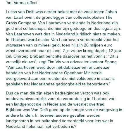
‘het Varma-effect’.
Lucas van Delft was eerder belast met de zaak tegen Johan
van Laarhoven, de grondlegger van coffeeshopketen The
Grass Company. Van Laarhoven verdiende in Nederland zijn
geld met coffeeshops, die hier zijn gedoogd en dus legaal zijn.
Van Laarhoven was dus in Nederland juridisch niets te maken.
In Thailand werd echter Van Laarhoven veroordeeld voor het
witwassen van crimineel geld, toen hij zijn 20 miljoen euro
winst overbracht naar dit land. Zijn vrouw kreeg daarbij 12 jaar
cel. Omroep Brabant berichtte daarover na het vonnis: “Dit is
vreselijk nieuws”, zegt Tim Vis van advocatenkantoor Spong.
“Van Laarhoven werd door het dubieuze en rancuneuze
handelen van het Nederlandse Openbaar Ministerie
overgeleverd aan een rechter die niet voldoende in staat is
gebleken het Nederlandse gedoogbeleid te beoordelen.”
Dus de man die zijn eigen bedreigingen verzon was ook
medeverantwoordelijk voor de veroordeling in Thailand van
een landgenoot die in Nederland de wet niet overtrad.
Blijkbaar was Van Delft goed op de hoogte van de wetgeving in
andere landen. In hoeveel andere gevallen werden
landgenoten in het buitenland veroordeeld voor iets wat in
Nederland helemaal niet verboden is?