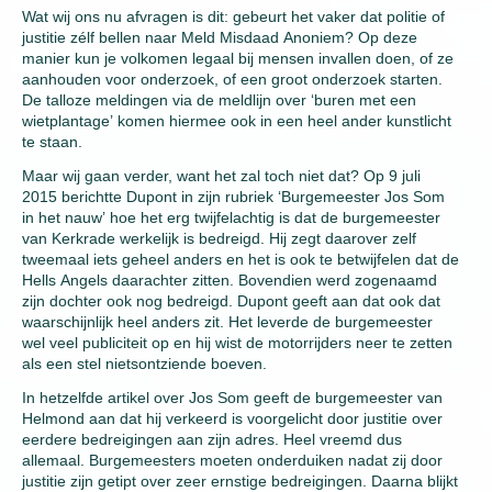
Wat wij ons nu afvragen is dit: gebeurt het vaker dat politie of
justitie zélf bellen naar Meld Misdaad Anoniem? Op deze
manier kun je volkomen legaal bij mensen invallen doen, of ze
aanhouden voor onderzoek, of een groot onderzoek starten.
De talloze meldingen via de meldlijn over ‘buren met een
wietplantage’ komen hiermee ook in een heel ander kunstlicht
te staan.
Maar wij gaan verder, want het zal toch niet dat? Op 9 juli
2015 berichtte Dupont in zijn rubriek ‘Burgemeester Jos Som
in het nauw’ hoe het erg twijfelachtig is dat de burgemeester
van Kerkrade werkelijk is bedreigd. Hij zegt daarover zelf
tweemaal iets geheel anders en het is ook te betwijfelen dat de
Hells Angels daarachter zitten. Bovendien werd zogenaamd
zijn dochter ook nog bedreigd. Dupont geeft aan dat ook dat
waarschijnlijk heel anders zit. Het leverde de burgemeester
wel veel publiciteit op en hij wist de motorrijders neer te zetten
als een stel nietsontziende boeven.
In hetzelfde artikel over Jos Som geeft de burgemeester van
Helmond aan dat hij verkeerd is voorgelicht door justitie over
eerdere bedreigingen aan zijn adres. Heel vreemd dus
allemaal. Burgemeesters moeten onderduiken nadat zij door
justitie zijn getipt over zeer ernstige bedreigingen. Daarna blijkt