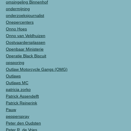
omsingeling Binnenhof
ondermijning
onderzoeksjournalist
Onepercenters
Onno Hoes
Onno van Veldhuizen
Oostvaardersplassen
Openbaar Ministerie
Operatie Black Biscuit
opsporing
Outlaw Motorcycle Gangs (OMG)
Outlaws
Outlaws MC
patricia zorko
Patrick Assendelft
Patrick Reinerink
Pauw
pepperspray
Peter den Oudsten
Peter R. de Vries