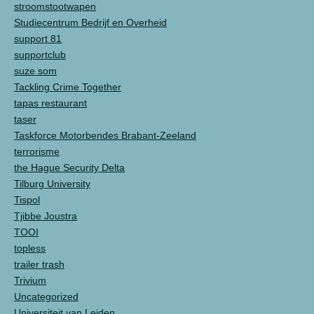
stroomstootwapen
Studiecentrum Bedrijf en Overheid
support 81
supportclub
suze som
Tackling Crime Together
tapas restaurant
taser
Taskforce Motorbendes Brabant-Zeeland
terrorisme
the Hague Security Delta
Tilburg University
Tispol
Tjibbe Joustra
TOOI
topless
trailer trash
Trivium
Uncategorized
Universiteit van Leiden