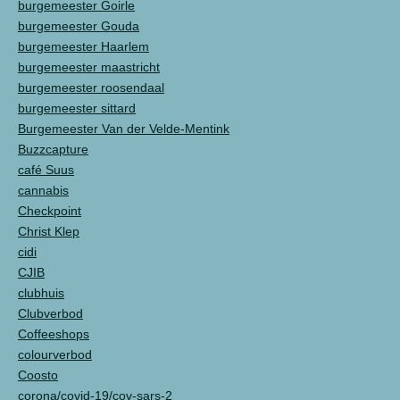
burgemeester Goirle
burgemeester Gouda
burgemeester Haarlem
burgemeester maastricht
burgemeester roosendaal
burgemeester sittard
Burgemeester Van der Velde-Mentink
Buzzcapture
café Suus
cannabis
Checkpoint
Christ Klep
cidi
CJIB
clubhuis
Clubverbod
Coffeeshops
colourverbod
Coosto
corona/covid-19/cov-sars-2