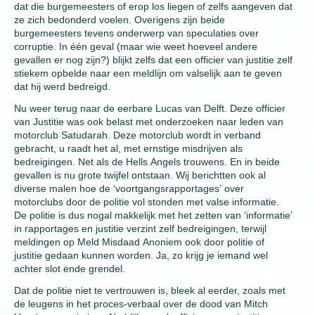
dat die burgemeesters of erop los liegen of zelfs aangeven dat
ze zich bedonderd voelen. Overigens zijn beide
burgemeesters tevens onderwerp van speculaties over
corruptie. In één geval (maar wie weet hoeveel andere
gevallen er nog zijn?) blijkt zelfs dat een officier van justitie zelf
stiekem opbelde naar een meldlijn om valselijk aan te geven
dat hij werd bedreigd.
Nu weer terug naar de eerbare Lucas van Delft. Deze officier
van Justitie was ook belast met onderzoeken naar leden van
motorclub Satudarah. Deze motorclub wordt in verband
gebracht, u raadt het al, met ernstige misdrijven als
bedreigingen. Net als de Hells Angels trouwens. En in beide
gevallen is nu grote twijfel ontstaan. Wij berichtten ook al
diverse malen hoe de ‘voortgangsrapportages’ over
motorclubs door de politie vol stonden met valse informatie.
De politie is dus nogal makkelijk met het zetten van ‘informatie’
in rapportages en justitie verzint zelf bedreigingen, terwijl
meldingen op Meld Misdaad Anoniem ook door politie of
justitie gedaan kunnen worden. Ja, zo krijg je iemand wel
achter slot ende grendel.
Dat de politie niet te vertrouwen is, bleek al eerder, zoals met
de leugens in het proces-verbaal over de dood van Mitch