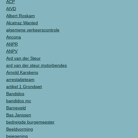
ACP
AIVD
Albert Roskam
Alcatraz Wanted
algemene verkeerscontrole
Ancona
ANPR
ANPV
Ard van der Steur
ard van der steur motorbendes
Arnold Karskens
arrestatieteam
artikel 1 Grondwet
Bandidos
bandidos mc
Barneveld
Bas Janssen
bedreigde burgemeester
Beeldvorming
bejegening