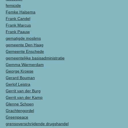
femicide
Femke Halsema
Frank Candel
Frank Marcus
Frank Paauw
gematigde moslims
gemeente Den Haag
Gemeente Enschede
gemeentelijke basisadministratie
Gemma Warmerdam
George Kroese
Gerard Bouman
Gerlof Leistra
Gerrit van der Burg
Gerrit van der Kamp
Glenne Schoen
Grachtengordel
Greenpeace
grensoverschrijdende drugshandel