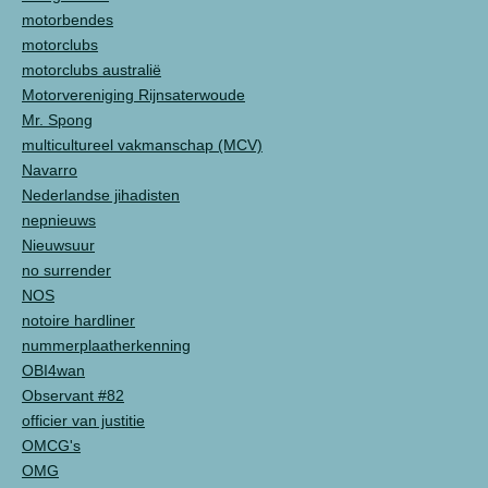
motorbendes
motorclubs
motorclubs australië
Motorvereniging Rijnsaterwoude
Mr. Spong
multicultureel vakmanschap (MCV)
Navarro
Nederlandse jihadisten
nepnieuws
Nieuwsuur
no surrender
NOS
notoire hardliner
nummerplaatherkenning
OBI4wan
Observant #82
officier van justitie
OMCG's
OMG