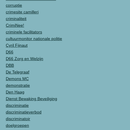
corruptie
crimesite camilleri
criminaliteit
CrimiNee!
criminele facilitators
cultuurmonitor nationale politie
Cyril Fijnaut
D66
D66 Zorg en Welzijn
DBB
De Telegraaf
Demons MC
demonstratie
Den Haag
Dienst Bewaking Beveiliging
discriminatie
discriminatieverbod
discriminatoir
doelgroepen