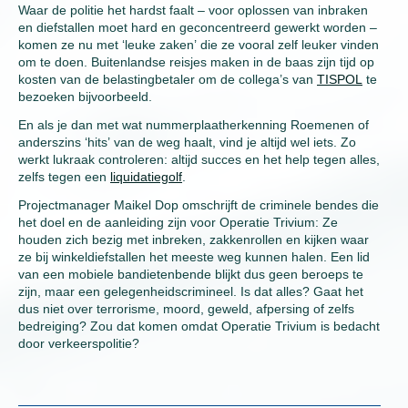
Waar de politie het hardst faalt – voor oplossen van inbraken
en diefstallen moet hard en geconcentreerd gewerkt worden –
komen ze nu met ‘leuke zaken’ die ze vooral zelf leuker vinden
om te doen. Buitenlandse reisjes maken in de baas zijn tijd op
kosten van de belastingbetaler om de collega’s van
TISPOL
te
bezoeken bijvoorbeeld.
En als je dan met wat nummerplaatherkenning Roemenen of
anderszins ‘hits’ van de weg haalt, vind je altijd wel iets. Zo
werkt lukraak controleren: altijd succes en het help tegen alles,
zelfs tegen een
liquidatiegolf
.
Projectmanager Maikel Dop omschrijft de criminele bendes die
het doel en de aanleiding zijn voor Operatie Trivium: Ze
houden zich bezig met inbreken, zakkenrollen en kijken waar
ze bij winkeldiefstallen het meeste weg kunnen halen. Een lid
van een mobiele bandietenbende blijkt dus geen beroeps te
zijn, maar een gelegenheidscrimineel. Is dat alles? Gaat het
dus niet over terrorisme, moord, geweld, afpersing of zelfs
bedreiging? Zou dat komen omdat Operatie Trivium is bedacht
door verkeerspolitie?