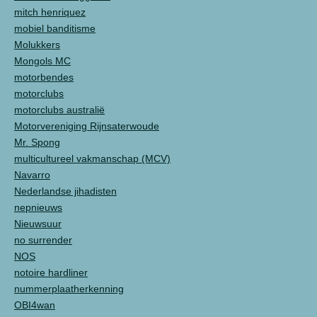
mitch henriquez
mobiel banditisme
Molukkers
Mongols MC
motorbendes
motorclubs
motorclubs australië
Motorvereniging Rijnsaterwoude
Mr. Spong
multicultureel vakmanschap (MCV)
Navarro
Nederlandse jihadisten
nepnieuws
Nieuwsuur
no surrender
NOS
notoire hardliner
nummerplaatherkenning
OBI4wan