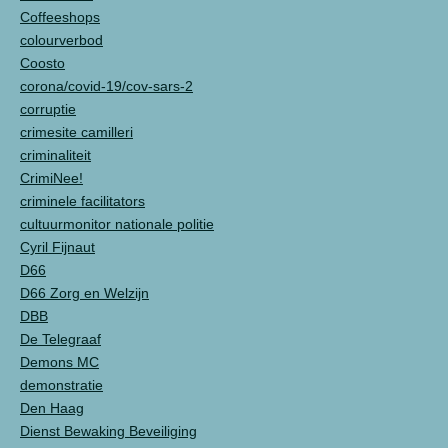
Coffeeshops
colourverbod
Coosto
corona/covid-19/cov-sars-2
corruptie
crimesite camilleri
criminaliteit
CrimiNee!
criminele facilitators
cultuurmonitor nationale politie
Cyril Fijnaut
D66
D66 Zorg en Welzijn
DBB
De Telegraaf
Demons MC
demonstratie
Den Haag
Dienst Bewaking Beveiliging