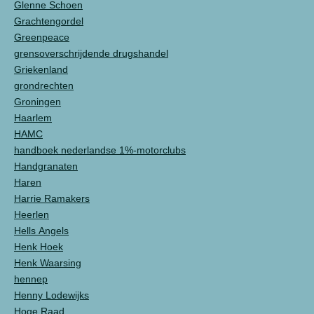
Glenne Schoen
Grachtengordel
Greenpeace
grensoverschrijdende drugshandel
Griekenland
grondrechten
Groningen
Haarlem
HAMC
handboek nederlandse 1%-motorclubs
Handgranaten
Haren
Harrie Ramakers
Heerlen
Hells Angels
Henk Hoek
Henk Waarsing
hennep
Henny Lodewijks
Hoge Raad