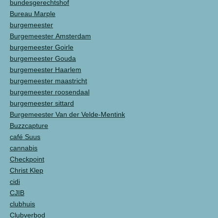
bundesgerechtshof
Bureau Marple
burgemeester
Burgemeester Amsterdam
burgemeester Goirle
burgemeester Gouda
burgemeester Haarlem
burgemeester maastricht
burgemeester roosendaal
burgemeester sittard
Burgemeester Van der Velde-Mentink
Buzzcapture
café Suus
cannabis
Checkpoint
Christ Klep
cidi
CJIB
clubhuis
Clubverbod