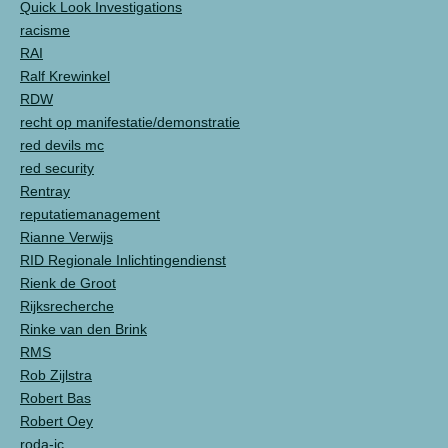
Quick Look Investigations
racisme
RAI
Ralf Krewinkel
RDW
recht op manifestatie/demonstratie
red devils mc
red security
Rentray
reputatiemanagement
Rianne Verwijs
RID Regionale Inlichtingendienst
Rienk de Groot
Rijksrecherche
Rinke van den Brink
RMS
Rob Zijlstra
Robert Bas
Robert Oey
roda-jc