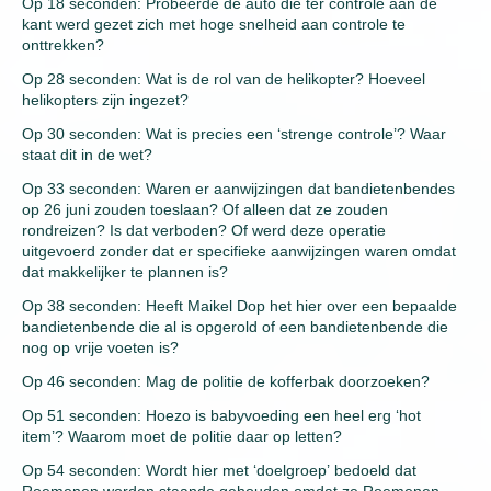
Op 18 seconden: Probeerde de auto die ter controle aan de
kant werd gezet zich met hoge snelheid aan controle te
onttrekken?
Op 28 seconden: Wat is de rol van de helikopter? Hoeveel
helikopters zijn ingezet?
Op 30 seconden: Wat is precies een ‘strenge controle’? Waar
staat dit in de wet?
Op 33 seconden: Waren er aanwijzingen dat bandietenbendes
op 26 juni zouden toeslaan? Of alleen dat ze zouden
rondreizen? Is dat verboden? Of werd deze operatie
uitgevoerd zonder dat er specifieke aanwijzingen waren omdat
dat makkelijker te plannen is?
Op 38 seconden: Heeft Maikel Dop het hier over een bepaalde
bandietenbende die al is opgerold of een bandietenbende die
nog op vrije voeten is?
Op 46 seconden: Mag de politie de kofferbak doorzoeken?
Op 51 seconden: Hoezo is babyvoeding een heel erg ‘hot
item’? Waarom moet de politie daar op letten?
Op 54 seconden: Wordt hier met ‘doelgroep’ bedoeld dat
Roemenen worden staande gehouden omdat ze Roemenen