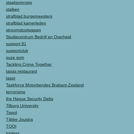
staatsomroep
stalken
strafblad burgemeesters
strafblad kamerleden
stroomstootwapen
Studiecentrum Bedrijf en Overheid
support 81
supportclub
suze som
Tackling Crime Together
tapas restaurant
taser
Taskforce Motorbendes Brabant-Zeeland
terrorisme
the Hague Security Delta
Tilburg University
Tispol
Tjibbe Joustra
TOOI
topless