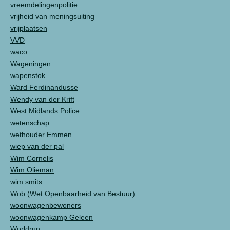
vreemdelingenpolitie
vrijheid van meningsuiting
vrijplaatsen
VVD
waco
Wageningen
wapenstok
Ward Ferdinandusse
Wendy van der Krift
West Midlands Police
wetenschap
wethouder Emmen
wiep van der pal
Wim Cornelis
Wim Olieman
wim smits
Wob (Wet Openbaarheid van Bestuur)
woonwagenbewoners
woonwagenkamp Geleen
Worldrun