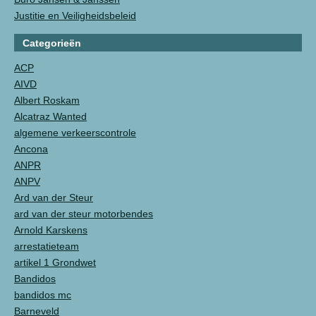
Justitie en Veiligheidsbeleid
Categorieën
ACP
AIVD
Albert Roskam
Alcatraz Wanted
algemene verkeerscontrole
Ancona
ANPR
ANPV
Ard van der Steur
ard van der steur motorbendes
Arnold Karskens
arrestatieteam
artikel 1 Grondwet
Bandidos
bandidos mc
Barneveld