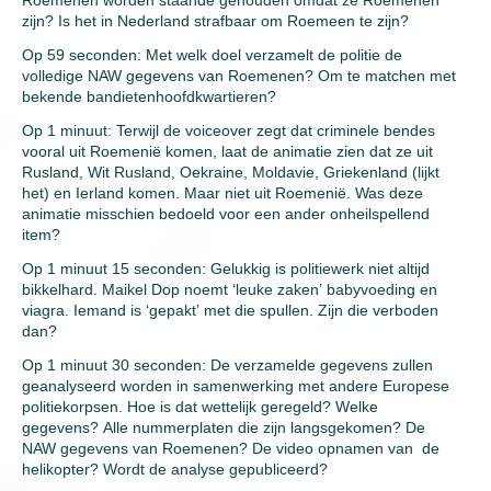
zijn? Is het in Nederland strafbaar om Roemeen te zijn?
Op 59 seconden: Met welk doel verzamelt de politie de
volledige NAW gegevens van Roemenen? Om te matchen met
bekende bandietenhoofdkwartieren?
Op 1 minuut: Terwijl de voiceover zegt dat criminele bendes
vooral uit Roemenië komen, laat de animatie zien dat ze uit
Rusland, Wit Rusland, Oekraine, Moldavie, Griekenland (lijkt
het) en Ierland komen. Maar niet uit Roemenië. Was deze
animatie misschien bedoeld voor een ander onheilspellend
item?
Op 1 minuut 15 seconden: Gelukkig is politiewerk niet altijd
bikkelhard. Maikel Dop noemt ‘leuke zaken’ babyvoeding en
viagra. Iemand is ‘gepakt’ met die spullen. Zijn die verboden
dan?
Op 1 minuut 30 seconden: De verzamelde gegevens zullen
geanalyseerd worden in samenwerking met andere Europese
politiekorpsen. Hoe is dat wettelijk geregeld? Welke
gegevens? Alle nummerplaten die zijn langsgekomen? De
NAW gegevens van Roemenen? De video opnamen van de
helikopter? Wordt de analyse gepubliceerd?