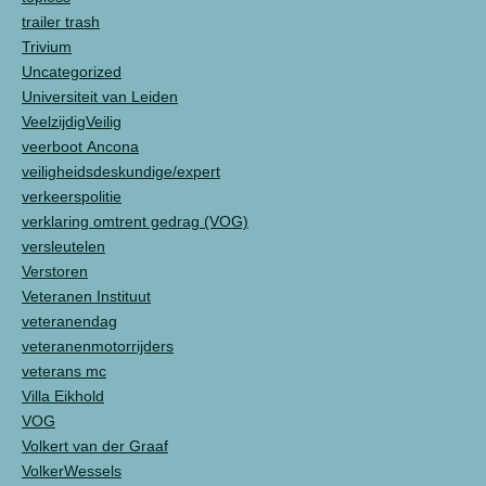
trailer trash
Trivium
Uncategorized
Universiteit van Leiden
VeelzijdigVeilig
veerboot Ancona
veiligheidsdeskundige/expert
verkeerspolitie
verklaring omtrent gedrag (VOG)
versleutelen
Verstoren
Veteranen Instituut
veteranendag
veteranenmotorrijders
veterans mc
Villa Eikhold
VOG
Volkert van der Graaf
VolkerWessels