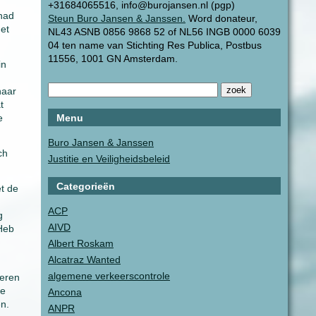
+31684065516, info@burojansen.nl (pgp)
 had
Steun Buro Jansen & Janssen.
Word donateur,
het
NL43 ASNB 0856 9868 52 of NL56 INGB 0000 6039
04 ten name van Stichting Res Publica, Postbus
11556, 1001 GN Amsterdam.
in
naar
t
e
Menu
Buro Jansen & Janssen
ch
Justitie en Veiligheidsbeleid
Categorieën
t de
ACP
g
AIVD
 Heb
Albert Roskam
Alcatraz Wanted
algemene verkeerscontrole
ceren
ie
Ancona
en.
ANPR