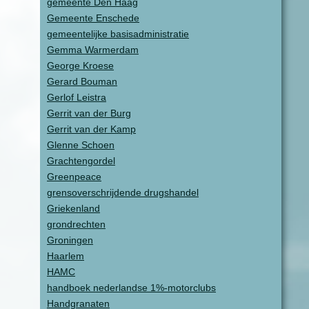
gemeente Den Haag
Gemeente Enschede
gemeentelijke basisadministratie
Gemma Warmerdam
George Kroese
Gerard Bouman
Gerlof Leistra
Gerrit van der Burg
Gerrit van der Kamp
Glenne Schoen
Grachtengordel
Greenpeace
grensoverschrijdende drugshandel
Griekenland
grondrechten
Groningen
Haarlem
HAMC
handboek nederlandse 1%-motorclubs
Handgranaten