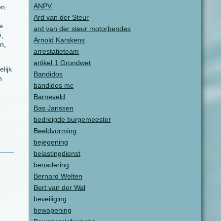
ANPV
en.
Ard van der Steur
e
ard van der steur motorbendes
é,
Arnold Karskens
n,
arrestatieteam
artikel 1 Grondwet
lijk
Bandidos
n
bandidos mc
Barneveld
Bas Janssen
bedreigde burgemeester
Beeldvorming
bejegening
belastingdienst
benadering
Bernard Welten
Bert van der Wal
beveiliging
bewapening