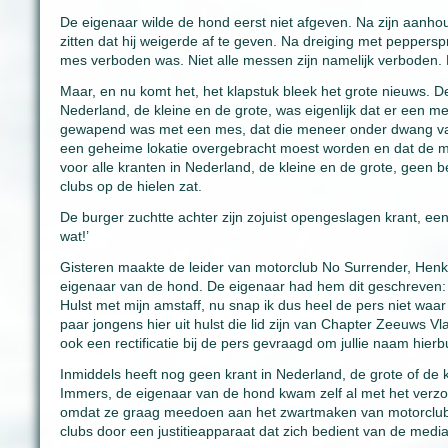
De eigenaar wilde de hond eerst niet afgeven. Na zijn aanh
zitten dat hij weigerde af te geven. Na dreiging met peppers
mes verboden was. Niet alle messen zijn namelijk verboden
Maar, en nu komt het, het klapstuk bleek het grote nieuws. D
Nederland, de kleine en de grote, was eigenlijk dat er een
gewapend was met een mes, dat die meneer onder dwang va
een geheime lokatie overgebracht moest worden en dat de man 
voor alle kranten in Nederland, de kleine en de grote, geen 
clubs op de hielen zat.
De burger zuchtte achter zijn zojuist opengeslagen krant, een
wat!’
Gisteren maakte de leider van motorclub No Surrender, Henk
eigenaar van de hond. De eigenaar had hem dit geschreven:
Hulst met mijn amstaff, nu snap ik dus heel de pers niet waar 
paar jongens hier uit hulst die lid zijn van Chapter Zeeuws V
ook een rectificatie bij de pers gevraagd om jullie naam hierb
Inmiddels heeft nog geen krant in Nederland, de grote of de kl
Immers, de eigenaar van de hond kwam zelf al met het verzoe
omdat ze graag meedoen aan het zwartmaken van motorclubs
clubs door een justitieapparaat dat zich bedient van de medi