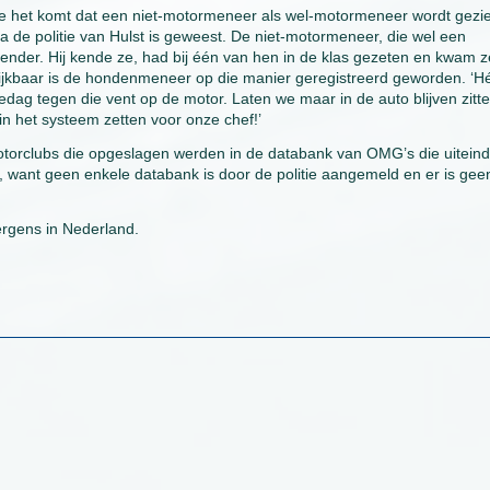
 hoe het komt dat een niet-motormeneer als wel-motormeneer wordt gezi
de politie van Hulst is geweest. De niet-motormeneer, die wel een
der. Hij kende ze, had bij één van hen in de klas gezeten en kwam z
blijkbaar is de hondenmeneer op die manier geregistreerd geworden. ‘H
gedag tegen die vent op de motor. Laten we maar in de auto blijven zitte
n het systeem zetten voor onze chef!’
torclubs die opgeslagen werden in de databank van OMG’s die uiteinde
d, want geen enkele databank is door de politie aangemeld en er is gee
ergens in Nederland.