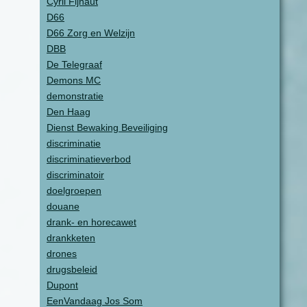
Cyril Fijnaut
D66
D66 Zorg en Welzijn
DBB
De Telegraaf
Demons MC
demonstratie
Den Haag
Dienst Bewaking Beveiliging
discriminatie
discriminatieverbod
discriminatoir
doelgroepen
douane
drank- en horecawet
drankketen
drones
drugsbeleid
Dupont
EenVandaag Jos Som