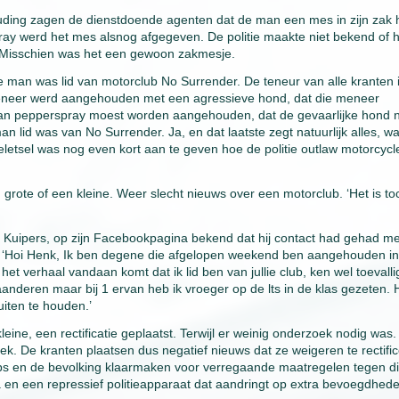
ouding zagen de dienstdoende agenten dat de man een mes in zijn zak
pray werd het mes alsnog afgegeven. De politie maakte niet bekend of 
. Misschien was het een gewoon zakmesje.
e man was lid van motorclub No Surrender. De teneur van alle kranten 
 meneer werd aangehouden met een agressieve hond, dat die meneer
n pepperspray moest worden aangehouden, dat de gevaarlijke hond 
lid was van No Surrender. Ja, en dat laatste zegt natuurlijk alles, wa
beletsel was nog even kort aan te geven hoe de politie outlaw motorcycl
 grote of een kleine. Weer slecht nieuws over een motorclub. ‘Het is to
 Kuipers, op zijn Facebookpagina bekend dat hij contact had gehad me
 ‘Hoi Henk, Ik ben degene die afgelopen weekend ben aangehouden in
het verhaal vandaan komt dat ik lid ben van jullie club, ken wel toevalli
laanderen maar bij 1 ervan heb ik vroeger op de lts in de klas gezeten.
uiten te houden.’
eine, een rectificatie geplaatst. Terwijl er weinig onderzoek nodig was.
k. De kranten plaatsen dus negatief nieuws dat ze weigeren te rectifi
 en de bevolking klaarmaken voor verregaande maatregelen tegen d
a en een repressief politieapparaat dat aandringt op extra bevoegdhed