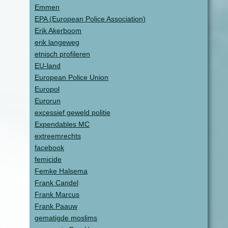
Emmen
EPA (European Police Association)
Erik Akerboom
erik langeweg
etnisch profileren
EU-land
European Police Union
Europol
Eurorun
excessief geweld politie
Expendables MC
extreemrechts
facebook
femicide
Femke Halsema
Frank Candel
Frank Marcus
Frank Paauw
gematigde moslims