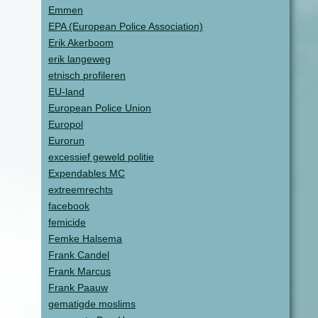
Emmen
EPA (European Police Association)
Erik Akerboom
erik langeweg
etnisch profileren
EU-land
European Police Union
Europol
Eurorun
excessief geweld politie
Expendables MC
extreemrechts
facebook
femicide
Femke Halsema
Frank Candel
Frank Marcus
Frank Paauw
gematigde moslims