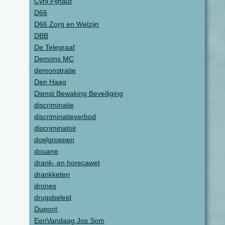
Cyril Fijnaut
D66
D66 Zorg en Welzijn
DBB
De Telegraaf
Demons MC
demonstratie
Den Haag
Dienst Bewaking Beveiliging
discriminatie
discriminatieverbod
discriminatoir
doelgroepen
douane
drank- en horecawet
drankketen
drones
drugsbeleid
Dupont
EenVandaag Jos Som