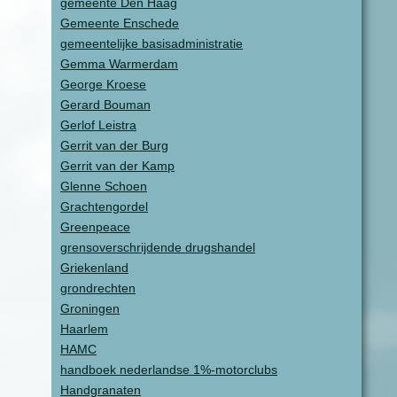
gemeente Den Haag
Gemeente Enschede
gemeentelijke basisadministratie
Gemma Warmerdam
George Kroese
Gerard Bouman
Gerlof Leistra
Gerrit van der Burg
Gerrit van der Kamp
Glenne Schoen
Grachtengordel
Greenpeace
grensoverschrijdende drugshandel
Griekenland
grondrechten
Groningen
Haarlem
HAMC
handboek nederlandse 1%-motorclubs
Handgranaten