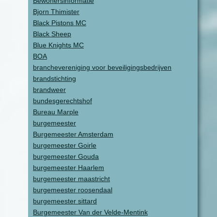
Bewonersinformatie
Bjorn Thimister
Black Pistons MC
Black Sheep
Blue Knights MC
BOA
branchevereniging voor beveiligingsbedrijven
brandstichting
brandweer
bundesgerechtshof
Bureau Marple
burgemeester
Burgemeester Amsterdam
burgemeester Goirle
burgemeester Gouda
burgemeester Haarlem
burgemeester maastricht
burgemeester roosendaal
burgemeester sittard
Burgemeester Van der Velde-Mentink