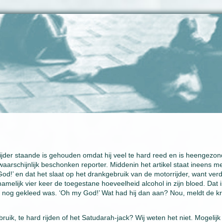
jder staande is gehouden omdat hij veel te hard reed en is heengezo
arschijnlijk beschonken reporter. Middenin het artikel staat ineens m
d!’ en dat het slaat op het drankgebruik van de motorrijder, want ver
namelijk vier keer de toegestane hoeveelheid alcohol in zijn bloed. Dat i
ook nog gekleed was. ‘Oh my God!’ Wat had hij dan aan? Nou, meldt de kr
uik, te hard rijden of het Satudarah-jack? Wij weten het niet. Mogelijk