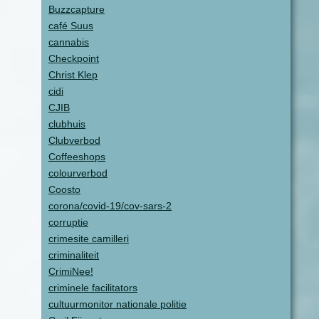
Buzzcapture
café Suus
cannabis
Checkpoint
Christ Klep
cidi
CJIB
clubhuis
Clubverbod
Coffeeshops
colourverbod
Coosto
corona/covid-19/cov-sars-2
corruptie
crimesite camilleri
criminaliteit
CrimiNee!
criminele facilitators
cultuurmonitor nationale politie