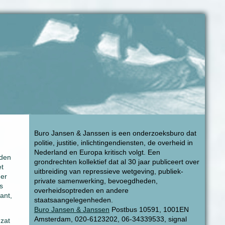
Buro Jansen & Janssen is een onderzoeksburo dat
politie, justitie, inlichtingendiensten, de overheid in
Nederland en Europa kritisch volgt. Een
nden
grondrechten kollektief dat al 30 jaar publiceert over
et
uitbreiding van repressieve wetgeving, publiek-
der
private samenwerking, bevoegdheden,
s
overheidsoptreden en andere
ant,
staatsaangelegenheden.
Buro Jansen & Janssen
Postbus 10591, 1001EN
Amsterdam, 020-6123202, 06-34339533, signal
 zat