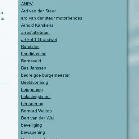
ANPV
Ard van der Steur
ah-
ard van der steur motorbendes
 te
Arnold Karskens
arrestatieteam
artikel 1 Grondwet
Bandidos
bandidos mc
Barneveld
Bas Janssen
bedreigde burgemeester
Beeldvorming
bejegening
belastingdienst
benadering
Bernard Welten
Bert van der Wal
beveiliging
bewapening