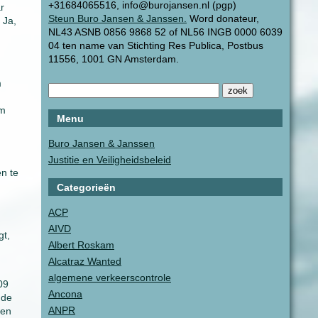
+31684065516, info@burojansen.nl (pgp)
r
Steun Buro Jansen & Janssen.
Word donateur,
 Ja,
NL43 ASNB 0856 9868 52 of NL56 INGB 0000 6039
04 ten name van Stichting Res Publica, Postbus
11556, 1001 GN Amsterdam.
m
om
Menu
Buro Jansen & Janssen
Justitie en Veiligheidsbeleid
n te
Categorieën
ACP
AIVD
gt,
Albert Roskam
Alcatraz Wanted
algemene verkeerscontrole
09
Ancona
 de
ANPR
een