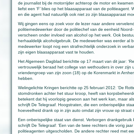
de journalist bij de motorrijder achterop de motor en kwamen 
liefst een ‘F’ blies op het blaasapparaat van de politieagent.
en die agent had natuurlijk ook niet zo zijn blaasapparaat mo
Wij gingen eens op zoek voor de lezer naar andere vervelend
politiemedewerker door de politiechef van de eenheid Noord-
verscheen onder invloed van alcohol op het werk. Ook bestuur
herhaaldelijk alcoholgebruik. De medewerker was eerder al bu
medewerker loopt nog een strafrechtelijk onderzoek in verba
zijn eigen blaasapparaat vast te houden.
Het Algemeen Dagblad berichtte op 17 maart van dit jaar: ‘
vertrouwelijk beraad het college van wethouders in over zijn
vriendengroep van zijn zoon (18) op de Korenmarkt in Arnhe
hebben.
Welingelichte Kringen berichtte op 25 februari 2012: ‘De Rot
stomdronken achter het stuur kroop, heeft van korpsbeheerde
betekent dat hij voorlopig gewoon aan het werk kan, maar als 
schrijft De Telegraaf. Hoogstraten, die een onberispelijke st
hoeveelheid drank op in zijn auto omdat zijn vrouw op straa
Een onberispelijke staat van dienst. Verborgen drankgebruik
schrijft De Telegraaf: ‘Een van de twee rechters die vorig jaar
politieagenten uitgescholden. De andere rechter reed met een 