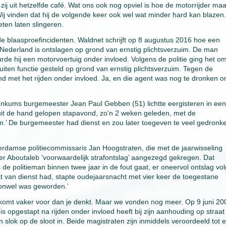
zij uit hetzelfde café. Wat ons ook nog opviel is hoe de motorrijder maa
 Wij vinden dat hij de volgende keer ook wel wat minder hard kan blazen.
eten laten slingeren.
e blaasproefincidenten. Waldnet schrijft op 8 augustus 2016 hoe een
Nederland is ontslagen op grond van ernstig plichtsverzuim. De man
de hij een motorvoertuig onder invloed. Volgens de politie ging het o
iten functie gesteld op grond van ernstig plichtsverzuim. Tegen de
nd met het rijden onder invloed. Ja, en die agent was nog te dronken 
Renkums burgemeester Jean Paul Gebben (51) lichtte eergisteren in een
 uit de hand gelopen stapavond, zo’n 2 weken geleden, met de
m.’ De burgemeester had dienst en zou later toegeven te veel gedronke
terdamse politiecommissaris Jan Hoogstraten, die met de jaarwisseling
r Aboutaleb ’voorwaardelijk strafontslag’ aangezegd gekregen. Dat
de politieman binnen twee jaar in de fout gaat, er oneervol ontslag vol
aat van dienst had, stapte oudejaarsnacht met vier keer de toegestane
t onwel was geworden.’
 komt vaker voor dan je denkt. Maar we vonden nog meer. Op 9 juni 20
 is opgestapt na rijden onder invloed heeft bij zijn aanhouding op straat
slok op de sloot in. Beide magistraten zijn inmiddels veroordeeld tot 