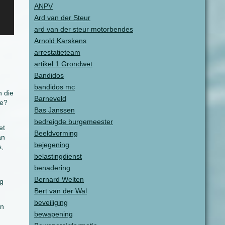
ANPV
Ard van der Steur
ard van der steur motorbendes
Arnold Karskens
arrestatieteam
artikel 1 Grondwet
Bandidos
bandidos mc
n die
Barneveld
ne?
Bas Janssen
bedreigde burgemeester
et
Beeldvorming
an
bejegening
s,
belastingdienst
benadering
Bernard Welten
og
Bert van der Wal
beveiliging
en
bewapening