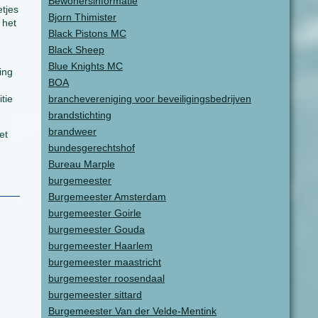
Bewonersinformatie
etjes
Bjorn Thimister
 het
Black Pistons MC
Black Sheep
Blue Knights MC
ing
BOA
tie
branchevereniging voor beveiligingsbedrijven
brandstichting
brandweer
et
bundesgerechtshof
Bureau Marple
burgemeester
Burgemeester Amsterdam
burgemeester Goirle
burgemeester Gouda
burgemeester Haarlem
burgemeester maastricht
burgemeester roosendaal
burgemeester sittard
Burgemeester Van der Velde-Mentink