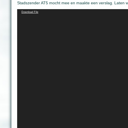
Stadszender AT5 mocht mee en maakte een verslag. Laten w
Video
Download File
Player