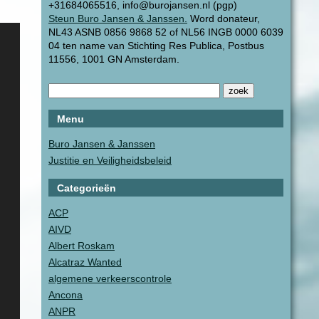
+31684065516, info@burojansen.nl (pgp)
Steun Buro Jansen & Janssen.
Word donateur,
NL43 ASNB 0856 9868 52 of NL56 INGB 0000 6039
04 ten name van Stichting Res Publica, Postbus
11556, 1001 GN Amsterdam.
Menu
Buro Jansen & Janssen
Justitie en Veiligheidsbeleid
Categorieën
ACP
AIVD
Albert Roskam
Alcatraz Wanted
algemene verkeerscontrole
Ancona
ANPR