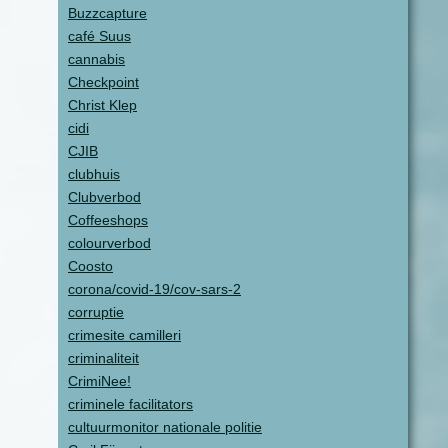
Buzzcapture
café Suus
cannabis
Checkpoint
Christ Klep
cidi
CJIB
clubhuis
Clubverbod
Coffeeshops
colourverbod
Coosto
corona/covid-19/cov-sars-2
corruptie
crimesite camilleri
criminaliteit
CrimiNee!
criminele facilitators
cultuurmonitor nationale politie