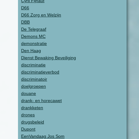
Cyril Fijnaut
D66
D66 Zorg en Welzijn
DBB
De Telegraaf
Demons MC
demonstratie
Den Haag
Dienst Bewaking Beveiliging
discriminatie
discriminatieverbod
discriminatoir
doelgroepen
douane
drank- en horecawet
drankketen
drones
drugsbeleid
Dupont
EenVandaag Jos Som