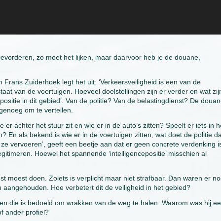
bevorderen, zo moet het lijken, maar daarvoor heb je de douane,
Frans Zuiderhoek legt het uit: ‘Verkeersveiligheid is een van de
taat van de voertuigen. Hoeveel doelstellingen zijn er verder en wat zij
positie in dit gebied’. Van de politie? Van de belastingdienst? De doua
k genoeg om te vertellen.
er achter het stuur zit en wie er in de auto’s zitten? Speelt er iets in h
? En als bekend is wie er in de voertuigen zitten, wat doet de politie d
ze vervoeren’, geeft een beetje aan dat er geen concrete verdenking i
egitimeren. Hoewel het spannende ‘intelligencepositie’ misschien al
 moest doen. Zoiets is verplicht maar niet strafbaar. Dan waren er n
 aangehouden. Hoe verbetert dit de veiligheid in het gebied?
open die is bedoeld om wrakken van de weg te halen. Waarom was hij e
f ander profiel?