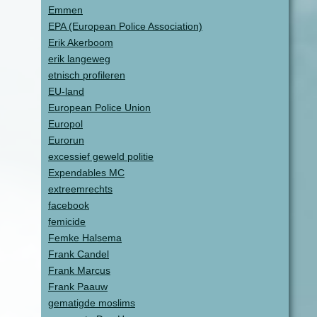
Emmen
EPA (European Police Association)
Erik Akerboom
erik langeweg
etnisch profileren
EU-land
European Police Union
Europol
Eurorun
excessief geweld politie
Expendables MC
extreemrechts
facebook
femicide
Femke Halsema
Frank Candel
Frank Marcus
Frank Paauw
gematigde moslims