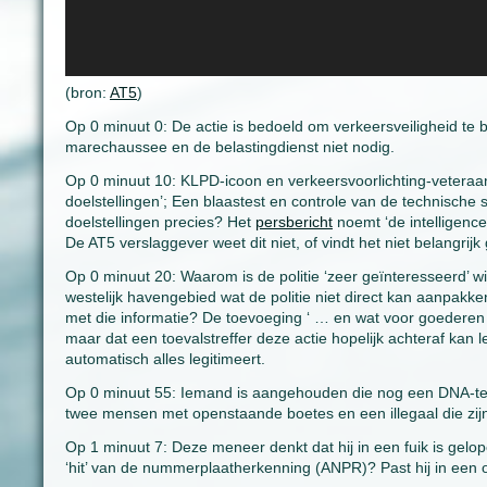
(bron:
AT5
)
Op 0 minuut 0: De actie is bedoeld om verkeersveiligheid te 
marechaussee en de belastingdienst niet nodig.
Op 0 minuut 10: KLPD-icoon en verkeersvoorlichting-veteraan 
doelstellingen’; Een blaastest en controle van de technische s
doelstellingen precies? Het
persbericht
noemt ‘de intelligence
De AT5 verslaggever weet dit niet, of vindt het niet belangrij
Op 0 minuut 20: Waarom is de politie ‘zeer geïnteresseerd’ wie 
westelijk havengebied wat de politie niet direct kan aanpakken
met die informatie? De toevoeging ‘ … en wat voor goederen 
maar dat een toevalstreffer deze actie hopelijk achteraf kan l
automatisch alles legitimeert.
Op 0 minuut 55: Iemand is aangehouden die nog een DNA-test
twee mensen met openstaande boetes en een illegaal die zijn
Op 1 minuut 7: Deze meneer denkt dat hij in een fuik is gel
‘hit’ van de nummerplaatherkenning (ANPR)? Past hij in een o