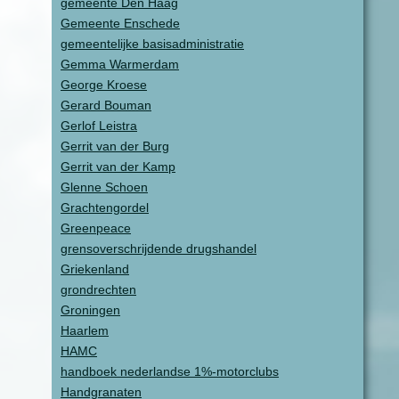
gemeente Den Haag
Gemeente Enschede
gemeentelijke basisadministratie
Gemma Warmerdam
George Kroese
Gerard Bouman
Gerlof Leistra
Gerrit van der Burg
Gerrit van der Kamp
Glenne Schoen
Grachtengordel
Greenpeace
grensoverschrijdende drugshandel
Griekenland
grondrechten
Groningen
Haarlem
HAMC
handboek nederlandse 1%-motorclubs
Handgranaten