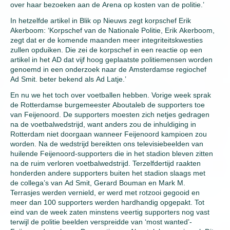
over haar bezoeken aan de Arena op kosten van de politie.’
In hetzelfde artikel in Blik op Nieuws zegt korpschef Erik
Akerboom: ‘Korpschef van de Nationale Politie, Erik Akerboom,
zegt dat er de komende maanden meer integriteitskwesties
zullen opduiken. Die zei de korpschef in een reactie op een
artikel in het AD dat vijf hoog geplaatste politiemensen worden
genoemd in een onderzoek naar de Amsterdamse regiochef
Ad Smit. beter bekend als Ad Latje.’
En nu we het toch over voetballen hebben. Vorige week sprak
de Rotterdamse burgemeester Aboutaleb de supporters toe
van Feijenoord. De supporters moesten zich netjes gedragen
na de voetbalwedstrijd, want anders zou de inhuldiging in
Rotterdam niet doorgaan wanneer Feijenoord kampioen zou
worden. Na de wedstrijd bereikten ons televisiebeelden van
huilende Feijenoord-supporters die in het stadion bleven zitten
na de ruim verloren voetbalwedstrijd. Terzelfdertijd raakten
honderden andere supporters buiten het stadion slaags met
de collega’s van Ad Smit, Gerard Bouman en Mark M.
Terrasjes werden vernield, er werd met rotzooi gegooid en
meer dan 100 supporters werden hardhandig opgepakt. Tot
eind van de week zaten minstens veertig supporters nog vast
terwijl de politie beelden verspreidde van ‘most wanted’-