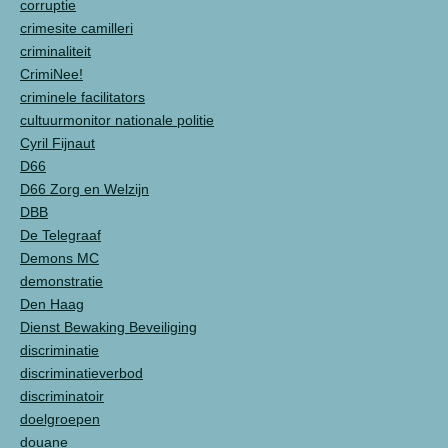
corruptie
crimesite camilleri
criminaliteit
CrimiNee!
criminele facilitators
cultuurmonitor nationale politie
Cyril Fijnaut
D66
D66 Zorg en Welzijn
DBB
De Telegraaf
Demons MC
demonstratie
Den Haag
Dienst Bewaking Beveiliging
discriminatie
discriminatieverbod
discriminatoir
doelgroepen
douane