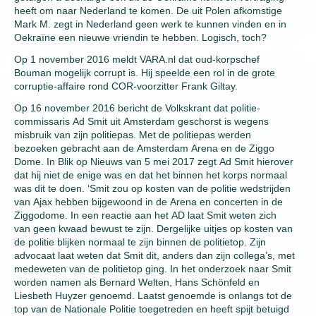
heeft om naar Nederland te komen. De uit Polen afkomstige
Mark M. zegt in Nederland geen werk te kunnen vinden en in
Oekraïne een nieuwe vriendin te hebben. Logisch, toch?
Op 1 november 2016 meldt VARA.nl dat oud-korpschef
Bouman mogelijk corrupt is. Hij speelde een rol in de grote
corruptie-affaire rond COR-voorzitter Frank Giltay.
Op 16 november 2016 bericht de Volkskrant dat politie-
commissaris Ad Smit uit Amsterdam geschorst is wegens
misbruik van zijn politiepas. Met de politiepas werden
bezoeken gebracht aan de Amsterdam Arena en de Ziggo
Dome. In Blik op Nieuws van 5 mei 2017 zegt Ad Smit hierover
dat hij niet de enige was en dat het binnen het korps normaal
was dit te doen. ‘Smit zou op kosten van de politie wedstrijden
van Ajax hebben bijgewoond in de Arena en concerten in de
Ziggodome. In een reactie aan het AD laat Smit weten zich
van geen kwaad bewust te zijn. Dergelijke uitjes op kosten van
de politie blijken normaal te zijn binnen de politietop. Zijn
advocaat laat weten dat Smit dit, anders dan zijn collega’s, met
medeweten van de politietop ging. In het onderzoek naar Smit
worden namen als Bernard Welten, Hans Schönfeld en
Liesbeth Huyzer genoemd. Laatst genoemde is onlangs tot de
top van de Nationale Politie toegetreden en heeft spijt betuigd