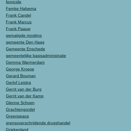
femicide
Femke Halsema
Frank Candel
Frank Marcus
Frank Paauw
gematigde moslims
gemeente Den Haag
Gemeente Enschede
gemeentelijke basisadministratie
Gemma Warmerdam
George Kroese
Gerard Bouman
Gerlof Leistra
Gerrit van der Burg
Gerrit van der Kamp
Glenne Schoen
Grachtengordel
Greenpeace
grensoverschrijdende drugshandel
Griekenland