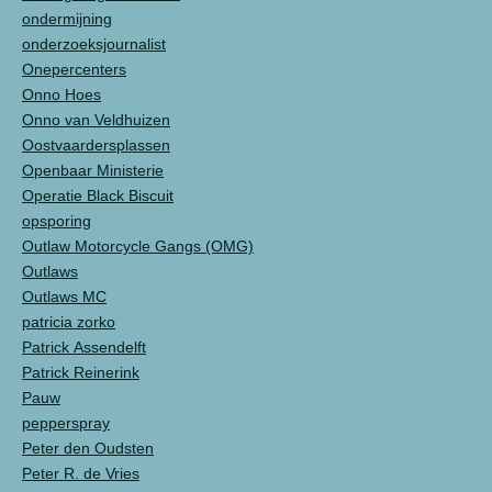
ondermijning
onderzoeksjournalist
Onepercenters
Onno Hoes
Onno van Veldhuizen
Oostvaardersplassen
Openbaar Ministerie
Operatie Black Biscuit
opsporing
Outlaw Motorcycle Gangs (OMG)
Outlaws
Outlaws MC
patricia zorko
Patrick Assendelft
Patrick Reinerink
Pauw
pepperspray
Peter den Oudsten
Peter R. de Vries