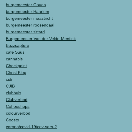
burgemeester Gouda
burgemeester Haarlem
burgemeester maastricht
burgemeester roosendaal
burgemeester sittard
Burgemeester Van der Velde-Mentink
Buzzcapture
café Suus
cannabis
Checkpoint
Christ Klep
cidi
CJIB
clubhuis
Clubverbod
Coffeeshops
colourverbod
Coosto
corona/covid-19/cov-sars-2