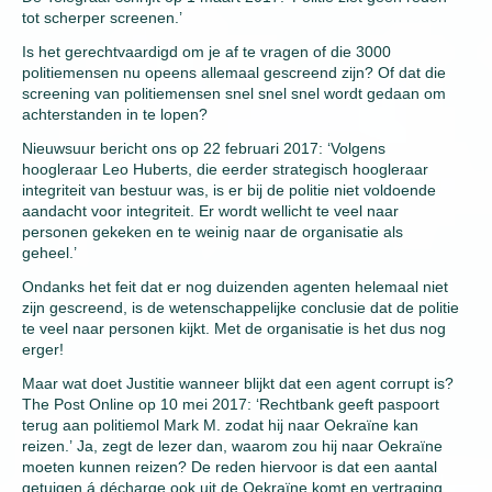
tot scherper screenen.’
Is het gerechtvaardigd om je af te vragen of die 3000
politiemensen nu opeens allemaal gescreend zijn? Of dat die
screening van politiemensen snel snel snel wordt gedaan om
achterstanden in te lopen?
Nieuwsuur bericht ons op 22 februari 2017: ‘Volgens
hoogleraar Leo Huberts, die eerder strategisch hoogleraar
integriteit van bestuur was, is er bij de politie niet voldoende
aandacht voor integriteit. Er wordt wellicht te veel naar
personen gekeken en te weinig naar de organisatie als
geheel.’
Ondanks het feit dat er nog duizenden agenten helemaal niet
zijn gescreend, is de wetenschappelijke conclusie dat de politie
te veel naar personen kijkt. Met de organisatie is het dus nog
erger!
Maar wat doet Justitie wanneer blijkt dat een agent corrupt is?
The Post Online op 10 mei 2017: ‘Rechtbank geeft paspoort
terug aan politiemol Mark M. zodat hij naar Oekraïne kan
reizen.’ Ja, zegt de lezer dan, waarom zou hij naar Oekraïne
moeten kunnen reizen? De reden hiervoor is dat een aantal
getuigen á décharge ook uit de Oekraïne komt en vertraging