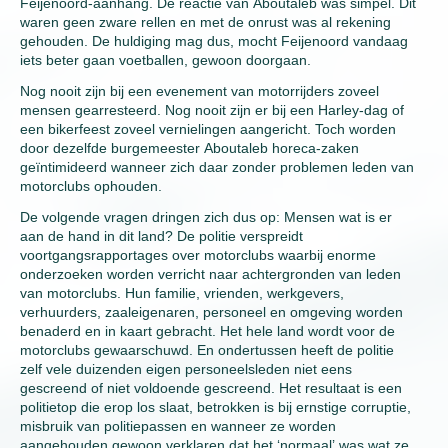
Feijenoord-aanhang. De reactie van Aboutaleb was simpel. Dit
waren geen zware rellen en met de onrust was al rekening
gehouden. De huldiging mag dus, mocht Feijenoord vandaag
iets beter gaan voetballen, gewoon doorgaan.
Nog nooit zijn bij een evenement van motorrijders zoveel
mensen gearresteerd. Nog nooit zijn er bij een Harley-dag of
een bikerfeest zoveel vernielingen aangericht. Toch worden
door dezelfde burgemeester Aboutaleb horeca-zaken
geïntimideerd wanneer zich daar zonder problemen leden van
motorclubs ophouden.
De volgende vragen dringen zich dus op: Mensen wat is er
aan de hand in dit land? De politie verspreidt
voortgangsrapportages over motorclubs waarbij enorme
onderzoeken worden verricht naar achtergronden van leden
van motorclubs. Hun familie, vrienden, werkgevers,
verhuurders, zaaleigenaren, personeel en omgeving worden
benaderd en in kaart gebracht. Het hele land wordt voor de
motorclubs gewaarschuwd. En ondertussen heeft de politie
zelf vele duizenden eigen personeelsleden niet eens
gescreend of niet voldoende gescreend. Het resultaat is een
politietop die erop los slaat, betrokken is bij ernstige corruptie,
misbruik van politiepassen en wanneer ze worden
aangehouden gewoon verklaren dat het ‘normaal’ was wat ze