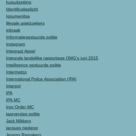
huisuitzetting
Identificatieplicht
Igoumenitsa
illegale asielzoekers
inbraak
Informatiegestuurde politie
instagram
Integraal Appel
Integrale landelijke rapportage OMG’s juni 2015
Intelligence gestuurde politie
Intermetzo
International Police Association (IPA)
Interpol
IPA
IPA MC
Iron Order MC
jaarverslag politie
Jack Mikkers
jacques niederer
Jeremy Ramakers