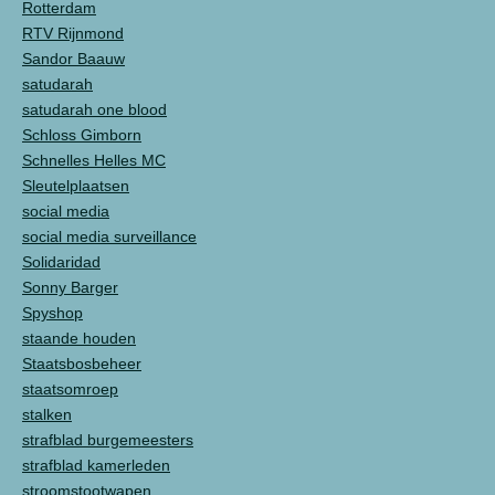
Rotterdam
RTV Rijnmond
Sandor Baauw
satudarah
satudarah one blood
Schloss Gimborn
Schnelles Helles MC
Sleutelplaatsen
social media
social media surveillance
Solidaridad
Sonny Barger
Spyshop
staande houden
Staatsbosbeheer
staatsomroep
stalken
strafblad burgemeesters
strafblad kamerleden
stroomstootwapen