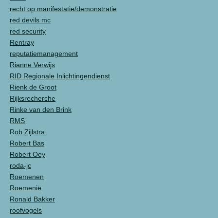
recht op manifestatie/demonstratie
red devils mc
red security
Rentray
reputatiemanagement
Rianne Verwijs
RID Regionale Inlichtingendienst
Rienk de Groot
Rijksrecherche
Rinke van den Brink
RMS
Rob Zijlstra
Robert Bas
Robert Oey
roda-jc
Roemenen
Roemenië
Ronald Bakker
roofvogels