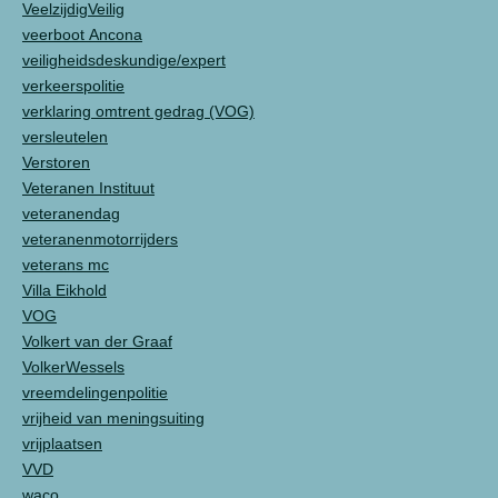
VeelzijdigVeilig
veerboot Ancona
veiligheidsdeskundige/expert
verkeerspolitie
verklaring omtrent gedrag (VOG)
versleutelen
Verstoren
Veteranen Instituut
veteranendag
veteranenmotorrijders
veterans mc
Villa Eikhold
VOG
Volkert van der Graaf
VolkerWessels
vreemdelingenpolitie
vrijheid van meningsuiting
vrijplaatsen
VVD
waco