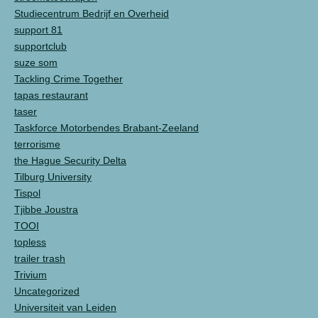
Studiecentrum Bedrijf en Overheid
support 81
supportclub
suze som
Tackling Crime Together
tapas restaurant
taser
Taskforce Motorbendes Brabant-Zeeland
terrorisme
the Hague Security Delta
Tilburg University
Tispol
Tjibbe Joustra
TOOI
topless
trailer trash
Trivium
Uncategorized
Universiteit van Leiden