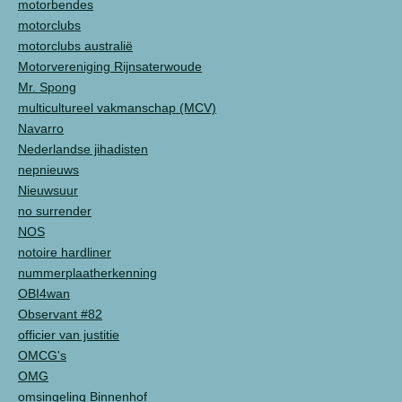
motorbendes
motorclubs
motorclubs australië
Motorvereniging Rijnsaterwoude
Mr. Spong
multicultureel vakmanschap (MCV)
Navarro
Nederlandse jihadisten
nepnieuws
Nieuwsuur
no surrender
NOS
notoire hardliner
nummerplaatherkenning
OBI4wan
Observant #82
officier van justitie
OMCG's
OMG
omsingeling Binnenhof