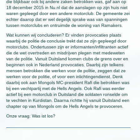
die blijkbaar ook bij andere zaken betrokken was, gaf aan op
18 december 2015 in Nu.nl dat de aanslagen op zijn huis niet
waren gepleegd door een andere motorclub. De gemeente zei
echter daarop dat er wel degelijk sprake was van spanningen
tussen motorclubs en ontruimde de woning van Ramakers.
Wat kunnen wij concluderen? Er vinden provocaties plaats
waarbij de politie de conclusie trekt dat ze zijn gepleegd door
motorclubs. Ondertussen zijn er informanten/infiltranten actief
die de wet overtreden en misdrijven plegen met medeweten
van de politie. Vanuit Duitsland komen clubs de grens over en
beginnen ook in Nederland provocaties. Daarbij zijn telkens
mensen betrokken die werken voor de politie, zeggen dat ze
werken voor de politie, of voor een inlichtingendienst. Denk
daarbij ook aan Mongols MC-president Rafi die betrokken was
bij een vechtpartij met de Hells Angels. Ook Rafi was eerder
actief bij een motorclub in Duitsland die soldaten ronselde om
te vechten in Kurdistan. Daarna richtte hij vanuit Duitsland een
chapter op van Mongols om de Hells Angels te provoceren.
Onze vraag: Was ist los?