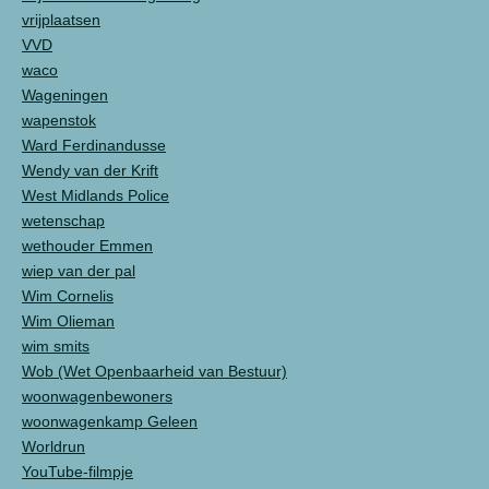
vrijplaatsen
VVD
waco
Wageningen
wapenstok
Ward Ferdinandusse
Wendy van der Krift
West Midlands Police
wetenschap
wethouder Emmen
wiep van der pal
Wim Cornelis
Wim Olieman
wim smits
Wob (Wet Openbaarheid van Bestuur)
woonwagenbewoners
woonwagenkamp Geleen
Worldrun
YouTube-filmpje