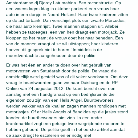
Amsterdamse dj Djordy Latumahina. Een reconstructie. Op
een woensdagmiddag in oktober parkeert een vrouw haar
auto in een dorpje in Noord-Holland. Haar twee kinderen zitten
op de achterbank. Dan verschijnt plots een zwarte Mercedes,
die haar auto klemrijdt. Twee mannen stappen uit. Allebei
hebben ze tatoeages, een van hen draagt een motorjack. Ze
kloppen op het raam; de vrouw doet het naar beneden. Een
van de mannen vraagt of ze wil uitstappen; haar kinderen
hoeven dit gesprek niet te horen.’ Inmiddels is de
moordverdachte aangehouden door de politie.
Er was het één en ander te doen over het gebruik van
motorvesten van Satudarah door de politie. De vraag die
onmiddellijk werd gesteld was of dit vaker voorkwam. Om deze
vraag te beantwoorden gaan we naar Duisburg en de RP
Online van 24 augustus 2012. De krant bericht over een
aanslag met een handgranaat op een bedrijfsruimte die
eigendom zou zijn van een Hells Angel. Buurtbewoners
werden wakker van de knal en zagen mannen rondlopen met
motorjasjes. Of er Hells Angels of Bandidos op die jasjes stond
konden de buurtbewoners niet zien. In een ander
krantenartikel zegt een getuige twee wegrijdende motoren te
hebben gehoord. De politie geeft in het eerste artikel aan dat
de zaak dreigt te escaleren en er nodig met