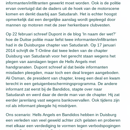
informanten/infiltranten gewerkt moet worden. Ook is de politie
ervan overtuigd dat de daders uit de hoek van de motorscene
komen en denkt daarbij aan Satudarah. Het is echter hoogst
opmerkelijk dat een dergelijke aanslag wordt gepleegd door
mannen op motoren met de zeer herkenbare clubvesten.
Op 22 februari schreef Dupont in de blog ‘In naam der wet?’
hoe de Duitse politie maar liefst twee informanten/infiltranten
had in de Duisburgse chapter van Satudarah. Op 17 januari
2014 schrijft de T-Online dat twee leden van de chapter
Duisburg van Satudarah voor het gerecht staan wegens het
plegen van aanslagen tegen de Hells Angels met
handgranaten. Dupont schreef al dat beide informanten
misdaden pleegden, maar toch een deal kregen aangeboden.
Ali Osman, de president van chapter, kreeg een deal en kwam
terecht in een getuigenbeschermingsprogramma. De andere
informant zat eerst bij de Bandidos, stapte over naar
Satudarah en werd daar de derde man van de chapter. Hij zat
eerder jarenlang vast wegens bankovervallen. Ook tijdens zijn
rol als informant pleegde hij misdrijven.
Ons scenario: Hells Angels en Bandidos hebben in Duisburg
een verleden van veel geweld achter zich gelaten en proberen
met elkaar een verdediging te vormen tegen verbodspogingen