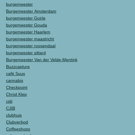
burgemeester
Burgemeester Amsterdam
burgemeester Goirle
burgemeester Gouda
burgemeester Haarlem
burgemeester maastricht
burgemeester roosendaal
burgemeester sittard
Burgemeester Van der Velde-Mentink
Buzzcapture
café Suus
cannabis
Checkpoint
Christ Klep
cidi
CJIB
clubhuis
Clubverbod
Coffeeshops