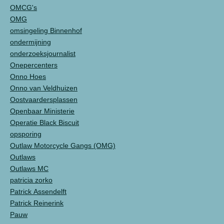
OMCG's
OMG
omsingeling Binnenhof
ondermijning
onderzoeksjournalist
Onepercenters
Onno Hoes
Onno van Veldhuizen
Oostvaardersplassen
Openbaar Ministerie
Operatie Black Biscuit
opsporing
Outlaw Motorcycle Gangs (OMG)
Outlaws
Outlaws MC
patricia zorko
Patrick Assendelft
Patrick Reinerink
Pauw