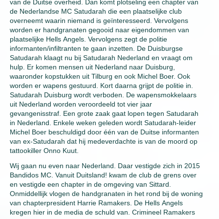
van de Duitse overheid. Dan komt plotseling een chapter van
de Nederlandse MC Satudarah die een plaatselijke club
overneemt waarin niemand is geïnteresseerd. Vervolgens
worden er handgranaten gegooid naar eigendommen van
plaatselijke Hells Angels. Vervolgens zegt de politie
informanten/infiltranten te gaan inzetten. De Duisburgse
Satudarah klaagt nu bij Satudarah Nederland en vraagt om
hulp. Er komen mensen uit Nederland naar Duisburg,
waaronder kopstukken uit Tilburg en ook Michel Boer. Ook
worden er wapens gestuurd. Kort daarna grijpt de politie in.
Satudarah Duisburg wordt verboden. De wapensmokkelaars
uit Nederland worden veroordeeld tot vier jaar
gevangenisstraf. Een grote zaak gaat lopen tegen Satudarah
in Nederland. Enkele weken geleden wordt Satudarah-leider
Michel Boer beschuldigd door één van de Duitse informanten
van ex-Satudarah dat hij medeverdachte is van de moord op
tattookiller Onno Kuut.
Wij gaan nu even naar Nederland. Daar vestigde zich in 2015
Bandidos MC. Vanuit Duitsland! kwam de club de grens over
en vestigde een chapter in de omgeving van Sittard.
Onmiddellijk vlogen de handgranaten in het rond bij de woning
van chapterpresident Harrie Ramakers. De Hells Angels
kregen hier in de media de schuld van. Crimineel Ramakers