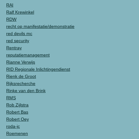
RAI
Ralf Krewinkel
RDW
recht op manifestatie/demonstratie
red devils mc
red security
Rentray
reputatiemanagement
Rianne Verwijs
RID Regionale Inlichtingendienst
Rienk de Groot
Rijksrecherche
Rinke van den Brink
RMS
Rob Zijlstra
Robert Bas
Robert Oey
roda-jc
Roemenen