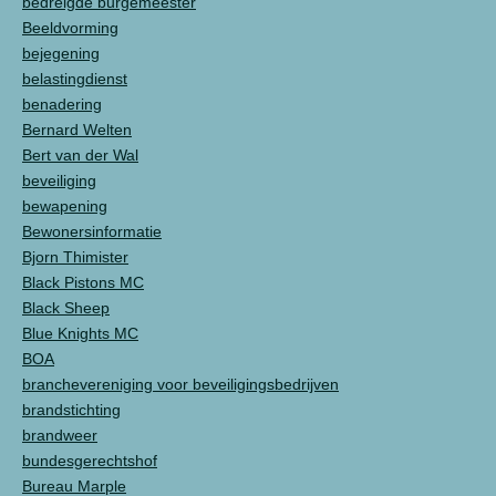
bedreigde burgemeester
Beeldvorming
bejegening
belastingdienst
benadering
Bernard Welten
Bert van der Wal
beveiliging
bewapening
Bewonersinformatie
Bjorn Thimister
Black Pistons MC
Black Sheep
Blue Knights MC
BOA
branchevereniging voor beveiligingsbedrijven
brandstichting
brandweer
bundesgerechtshof
Bureau Marple