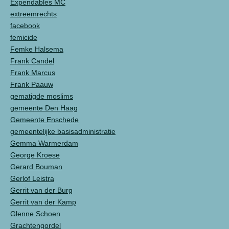
Expendables MC
extreemrechts
facebook
femicide
Femke Halsema
Frank Candel
Frank Marcus
Frank Paauw
gematigde moslims
gemeente Den Haag
Gemeente Enschede
gemeentelijke basisadministratie
Gemma Warmerdam
George Kroese
Gerard Bouman
Gerlof Leistra
Gerrit van der Burg
Gerrit van der Kamp
Glenne Schoen
Grachtengordel