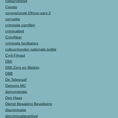
colourverbod
Coosto
corona/covid-19/cov-sars-2
corruptie
crimesite camilleri
criminaliteit
CrimiNee!
criminele facilitators
cultuurmonitor nationale politie
Cyril Fijnaut
D66
D66 Zorg en Welzijn
DBB
De Telegraaf
Demons MC
demonstratie
Den Haag
Dienst Bewaking Beveiliging
discriminatie
discriminatieverbod