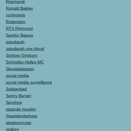
Roemenië
Ronald Bakker
roofvogels
Rotterdam
RTV Rijnmond
Sandor Baauw
satudarah
satudarah one blood
Schloss Gimborn
Schnelles Helles MC
Sleutelplaatsen
social media
social media surveillance
Solidaridad
Sonny Barger
Spyshop
staande houden
Staatsbosbeheer
staatsomroep
stalken