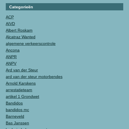
Categorieën
ACP
AIVD
Albert Roskam
Alcatraz Wanted
algemene verkeerscontrole
Ancona
ANPR
ANPV
Ard van der Steur
ard van der steur motorbendes
Arnold Karskens
arrestatieteam
artikel 1 Grondwet
Bandidos
bandidos mc
Barneveld
Bas Janssen