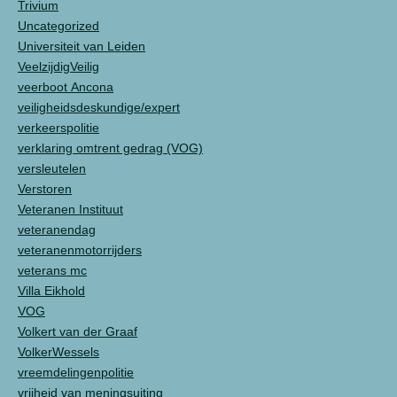
Trivium
Uncategorized
Universiteit van Leiden
VeelzijdigVeilig
veerboot Ancona
veiligheidsdeskundige/expert
verkeerspolitie
verklaring omtrent gedrag (VOG)
versleutelen
Verstoren
Veteranen Instituut
veteranendag
veteranenmotorrijders
veterans mc
Villa Eikhold
VOG
Volkert van der Graaf
VolkerWessels
vreemdelingenpolitie
vrijheid van meningsuiting