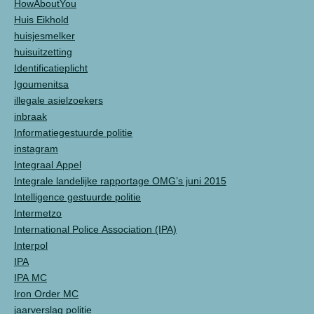
HowAboutYou
Huis Eikhold
huisjesmelker
huisuitzetting
Identificatieplicht
Igoumenitsa
illegale asielzoekers
inbraak
Informatiegestuurde politie
instagram
Integraal Appel
Integrale landelijke rapportage OMG’s juni 2015
Intelligence gestuurde politie
Intermetzo
International Police Association (IPA)
Interpol
IPA
IPA MC
Iron Order MC
jaarverslag politie