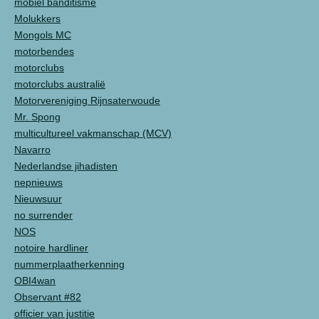
mobiel banditisme
Molukkers
Mongols MC
motorbendes
motorclubs
motorclubs australië
Motorvereniging Rijnsaterwoude
Mr. Spong
multicultureel vakmanschap (MCV)
Navarro
Nederlandse jihadisten
nepnieuws
Nieuwsuur
no surrender
NOS
notoire hardliner
nummerplaatherkenning
OBI4wan
Observant #82
officier van justitie