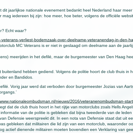
t dit jaarlijkse nationale evenement bedankt heel Nederland haar meer
 mag iedereen bij zijn: hoe meer, hoe beter, volgens de officiële websi
er? Echt waar?
c-veterans-verliest-bodemzaak-over-deelname-veteranendag-in-den-h
torclub MC Veterans is er niet in geslaagd om deelname aan de jaarli
ens) meerijden in het defilé, maar de burgemeester van Den Haag hee
t buitenland hebben gediend. Volgens de politie hoort de club thuis in h
ender en Bandidos.
defilé. Vorig jaar werd dat verboden door burgemeester Jozias van Aart
organgs.’
//www.nationaleombudsman.nl/nieuws/2016/veteranenombudsman-start
zegt dat de club thuis hoort in het rijtje van motorclubs zoals Hells Angel
it informatie van de politie is gebleken dat bijna tweederde van de leden
 van Defensie weerspreekt dit. In een nota van Defensie staat dat uit e
as gebleken dat militairen die lid zijn van een motorclub, waaronder o
og actief dienende militairen moeten bovendien een Verklaring van ge