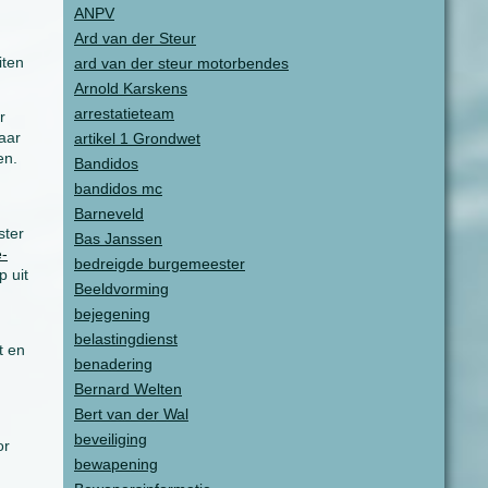
ANPV
Ard van der Steur
iten
ard van der steur motorbendes
Arnold Karskens
arrestatieteam
r
waar
artikel 1 Grondwet
en.
Bandidos
bandidos mc
Barneveld
ter
Bas Janssen
e-
bedreigde burgemeester
 uit
Beeldvorming
bejegening
belastingdienst
t en
benadering
Bernard Welten
Bert van der Wal
beveiliging
or
bewapening