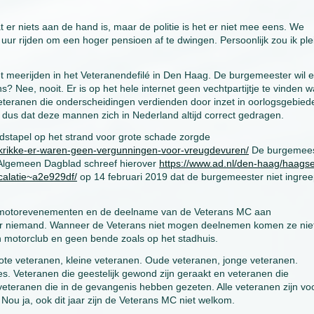
r niets aan de hand is, maar de politie is het er niet mee eens. We
uur rijden om een hoger pensioen af te dwingen. Persoonlijk zou ik ple
t meerijden in het Veteranendefilé in Den Haag. De burgemeester wil e
? Nee, nooit. Er is op het hele internet geen vechtpartijtje te vinden 
eteranen die onderscheidingen verdienden door inzet in oorlogsgebied
r dus dat deze mannen zich in Nederland altijd correct gedragen.
dstapel op het strand voor grote schade zorgde
-krikke-er-waren-geen-vergunningen-voor-vreugdevuren/
De burgemees
 Algemeen Dagblad schreef hierover
https://www.ad.nl/den-haag/haags
scalatie~a2e929df/
op 14 februari 2019 dat de burgemeester niet ingreep
an motorevenementen en de deelname van de Veterans MC aan
r niemand. Wanneer de Veterans niet mogen deelnemen komen ze nie
n motorclub en geen bende zoals op het stadhuis.
rote veteranen, kleine veteranen. Oude veteranen, jonge veteranen.
. Veteranen die geestelijk gewond zijn geraakt en veteranen die
eteranen die in de gevangenis hebben gezeten. Alle veteranen zijn vo
 Nou ja, ook dit jaar zijn de Veterans MC niet welkom.