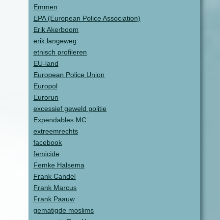
Emmen
EPA (European Police Association)
Erik Akerboom
erik langeweg
etnisch profileren
EU-land
European Police Union
Europol
Eurorun
excessief geweld politie
Expendables MC
extreemrechts
facebook
femicide
Femke Halsema
Frank Candel
Frank Marcus
Frank Paauw
gematigde moslims