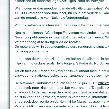
historische en moderne legervoertuigen, rond de Hofvijver.’
Wie mogen er dan meedoen van de officiële organisatie? ‘Me
111.000 veteranen voor hun inzet, nu en in het verleden. Daar
van de organisatie van Nationale Veteranendag.’
Voor de liefhebbers interessant natuurlijk. Hoe meer hoe bet
Nou, niet helemaal. Want
https://noventas.mobi/index.php/m
Noventas publiceerde in maart 2015 het volgende nieuws: ‘Mo
Veteranendag af te dwingen via de rechter.
De motorclub wil in zogenoemde colours (onderscheidingstek
dat vorig jaar verboden.
Leden van de Veterans zijn (oud-)militairen die allemaal in he
rijtje van motorclubs zoals Hells Angels, Satudarah, No Surr
Tot en met 2013 reden de Veterans in vol ornaat mee in het 
vanwege het nationale beleid tegen zogenoemde outlaw mot
De Nationale Ombudsman publiceert op 28 juni 2016:
https:
onderzoek-naar-klachten-motorclub-veterans-mc
‘De politie 
enzovoort. In de reactie op de klacht geeft Justitie aan dat u
de club voor een (gewelds)misdrijf is veroordeeld. Informatie
onderzoek door politie en de Koninklijke Marechaussee niet w
Veterans MC, over criminele antecedenten beschikken. Alle n