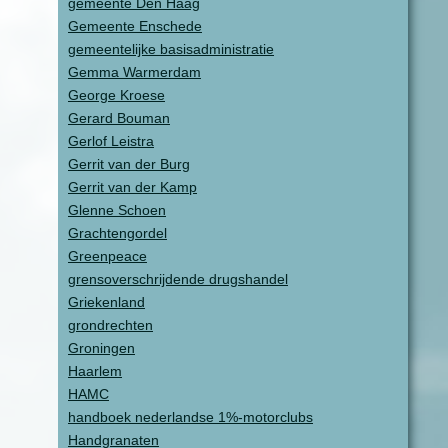
gemeente Den Haag
Gemeente Enschede
gemeentelijke basisadministratie
Gemma Warmerdam
George Kroese
Gerard Bouman
Gerlof Leistra
Gerrit van der Burg
Gerrit van der Kamp
Glenne Schoen
Grachtengordel
Greenpeace
grensoverschrijdende drugshandel
Griekenland
grondrechten
Groningen
Haarlem
HAMC
handboek nederlandse 1%-motorclubs
Handgranaten