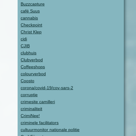
Buzzcapture
café Suus
cannabis
Checkpoint
Christ Klep
cidi
CJIB
clubhuis
Clubverbod
Coffeeshops
colourverbod
Coosto
corona/covid-19/cov-sars-2
corruptie
crimesite camilleri
criminaliteit
CrimiNee!
criminele facilitators
cultuurmonitor nationale politie