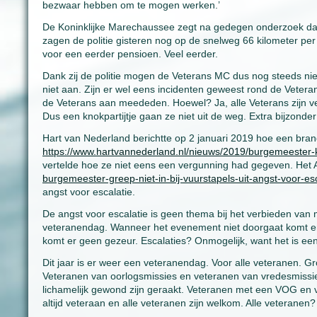
bezwaar hebben om te mogen werken.’
De Koninklijke Marechaussee zegt na gedegen onderzoek dat e
zagen de politie gisteren nog op de snelweg 66 kilometer per 
voor een eerder pensioen. Veel eerder.
Dank zij de politie mogen de Veterans MC dus nog steeds nie
niet aan. Zijn er wel eens incidenten geweest rond de Veterans
de Veterans aan meededen. Hoewel? Ja, alle Veterans zijn v
Dus een knokpartijtje gaan ze niet uit de weg. Extra bijzonde
Hart van Nederland berichtte op 2 januari 2019 hoe een bran
https://www.hartvannederland.nl/nieuws/2019/burgemeester
vertelde hoe ze niet eens een vergunning had gegeven. Het
burgemeester-greep-niet-in-bij-vuurstapels-uit-angst-voor-e
angst voor escalatie.
De angst voor escalatie is geen thema bij het verbieden v
veteranendag. Wanneer het evenement niet doorgaat komt e
komt er geen gezeur. Escalaties? Onmogelijk, want het is ee
Dit jaar is er weer een veteranendag. Voor alle veteranen. G
Veteranen van oorlogsmissies en veteranen van vredesmissies
lichamelijk gewond zijn geraakt. Veteranen met een VOG en v
altijd veteraan en alle veteranen zijn welkom. Alle veteranen?