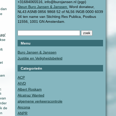
+31684065516, info@burojansen.nl (pgp)
Steun Buro Jansen & Janssen.
Word donateur,
 dan
NL43 ASNB 0856 9868 52 of NL56 INGB 0000 6039
te
04 ten name van Stichting Res Publica, Postbus
11556, 1001 GN Amsterdam.
aag/
jkse
Menu
ft
Buro Jansen & Janssen
Justitie en Veiligheidsbeleid
et
Categorieën
sen
ACP
AIVD
-
Albert Roskam
s
Alcatraz Wanted
 van
algemene verkeerscontrole
erder
Ancona
ok de
en
ANPR