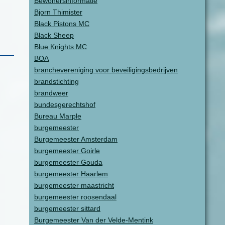
Bewonersinformatie
Bjorn Thimister
Black Pistons MC
Black Sheep
Blue Knights MC
BOA
branchevereniging voor beveiligingsbedrijven
brandstichting
brandweer
bundesgerechtshof
Bureau Marple
burgemeester
Burgemeester Amsterdam
burgemeester Goirle
burgemeester Gouda
burgemeester Haarlem
burgemeester maastricht
burgemeester roosendaal
burgemeester sittard
Burgemeester Van der Velde-Mentink