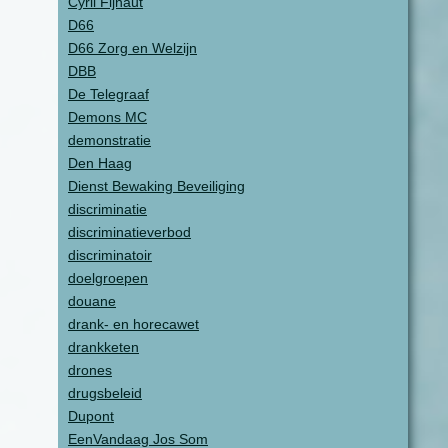
Cyril Fijnaut
D66
D66 Zorg en Welzijn
DBB
De Telegraaf
Demons MC
demonstratie
Den Haag
Dienst Bewaking Beveiliging
discriminatie
discriminatieverbod
discriminatoir
doelgroepen
douane
drank- en horecawet
drankketen
drones
drugsbeleid
Dupont
EenVandaag Jos Som