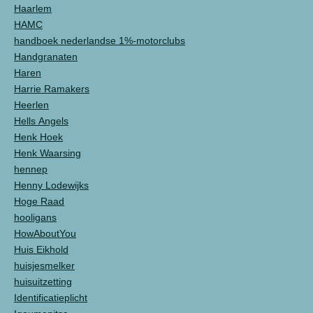
Haarlem
HAMC
handboek nederlandse 1%-motorclubs
Handgranaten
Haren
Harrie Ramakers
Heerlen
Hells Angels
Henk Hoek
Henk Waarsing
hennep
Henny Lodewijks
Hoge Raad
hooligans
HowAboutYou
Huis Eikhold
huisjesmelker
huisuitzetting
Identificatieplicht