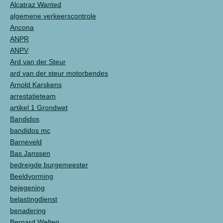
Alcatraz Wanted
algemene verkeerscontrole
Ancona
ANPR
ANPV
Ard van der Steur
ard van der steur motorbendes
Arnold Karskens
arrestatieteam
artikel 1 Grondwet
Bandidos
bandidos mc
Barneveld
Bas Janssen
bedreigde burgemeester
Beeldvorming
bejegening
belastingdienst
benadering
Bernard Welten