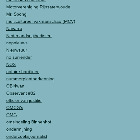
Motorvereniging Rijnsaterwoude
Mr. Spong
multicultureel vakmanschap (MCV)
Navarro
Nederlandse jihadisten
nepnieuws
Nieuwsuur
no surrender
NOS
notoire hardliner
nummerplaatherkenning
OBI4wan
Observant #82
officier van justitie
OMCG's
OMG
omsingeling Binnenhof
ondermijning
onderzoeksjournalist