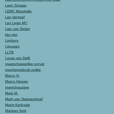
Leen Schaap
LEMC Marshalls
Leo Verhoef
Lex Legio MC
Lian van Sinten
liec-riec
Limburg
Litouwen
LLTB
Lucas van Delft
maatschappelijke onrust
machtsmisbruik politie
Marco H.
Marco Hegger
marechaussee
Mark M.
Mark van Stappershoef
Markt Kerkrade
Marloes Smit