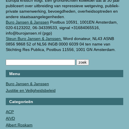
Europa kritisch volgt. Een grondrechten kollektief dat al 30 jaar
publiceert over uitbreiding van repressieve wetgeving, publiek-
private samenwerking, bevoegdheden, overheidsoptreden en
andere staatsaangelegenheden.
Buro Jansen & Janssen
Postbus 10591, 1001EN Amsterdam,
020-6123202, 06-34339533, signal +31684065516,
info@burojansen.nl (pgp)
Steun Buro Jansen & Janssen.
Word donateur, NL43 ASNB
0856 9868 52 of NL56 INGB 0000 6039 04 ten name van
Stichting Res Publica, Postbus 11556, 1001 GN Amsterdam.
Menu
Buro Jansen & Janssen
Justitie en Veiligheidsbeleid
Categorieën
ACP
AIVD
Albert Roskam