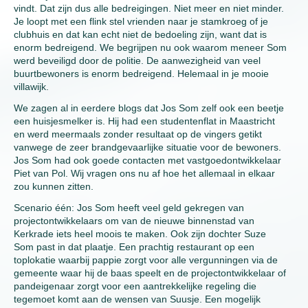
vindt. Dat zijn dus alle bedreigingen. Niet meer en niet minder.
Je loopt met een flink stel vrienden naar je stamkroeg of je
clubhuis en dat kan echt niet de bedoeling zijn, want dat is
enorm bedreigend. We begrijpen nu ook waarom meneer Som
werd beveiligd door de politie. De aanwezigheid van veel
buurtbewoners is enorm bedreigend. Helemaal in je mooie
villawijk.
We zagen al in eerdere blogs dat Jos Som zelf ook een beetje
een huisjesmelker is. Hij had een studentenflat in Maastricht
en werd meermaals zonder resultaat op de vingers getikt
vanwege de zeer brandgevaarlijke situatie voor de bewoners.
Jos Som had ook goede contacten met vastgoedontwikkelaar
Piet van Pol. Wij vragen ons nu af hoe het allemaal in elkaar
zou kunnen zitten.
Scenario één: Jos Som heeft veel geld gekregen van
projectontwikkelaars om van de nieuwe binnenstad van
Kerkrade iets heel moois te maken. Ook zijn dochter Suze
Som past in dat plaatje. Een prachtig restaurant op een
toplokatie waarbij pappie zorgt voor alle vergunningen via de
gemeente waar hij de baas speelt en de projectontwikkelaar of
pandeigenaar zorgt voor een aantrekkelijke regeling die
tegemoet komt aan de wensen van Suusje. Een mogelijk