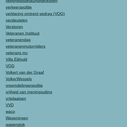
veiligheidsdeskundige/expert
verkeerspolitie
verklaring omtrent gedrag (VOG)
versleutelen
Verstoren
Veteranen Instituut
veteranendag
veteranenmotorrijders
veterans mc
Villa Eikhold
VOG
Volkert van der Graaf
VolkerWessels
vreemdelingenpolitie
vrijheid van meningsuiting
vrijplaatsen
VVD
waco
Wageningen
wapenstok