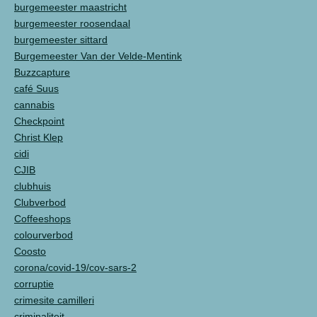
burgemeester maastricht
burgemeester roosendaal
burgemeester sittard
Burgemeester Van der Velde-Mentink
Buzzcapture
café Suus
cannabis
Checkpoint
Christ Klep
cidi
CJIB
clubhuis
Clubverbod
Coffeeshops
colourverbod
Coosto
corona/covid-19/cov-sars-2
corruptie
crimesite camilleri
criminaliteit