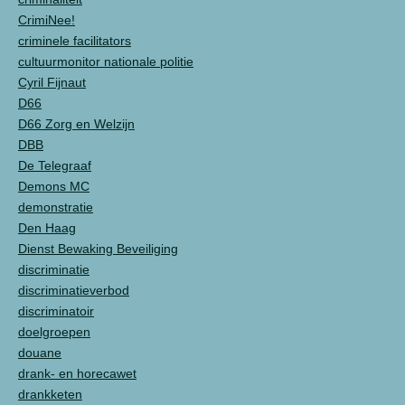
CrimiNee!
criminele facilitators
cultuurmonitor nationale politie
Cyril Fijnaut
D66
D66 Zorg en Welzijn
DBB
De Telegraaf
Demons MC
demonstratie
Den Haag
Dienst Bewaking Beveiliging
discriminatie
discriminatieverbod
discriminatoir
doelgroepen
douane
drank- en horecawet
drankketen