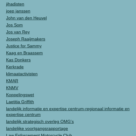
jihadisten
joep janssen
John van den Heuvel
Jos Som
Jos van Rey
Joseph Raaijmakers
Justice for Sammy
Kaag en Braassem
Kas Donkers
Kerkrade
klimaatactivisten
KMAR
KNMV
Koppelingswet
Laetitia Griffith
landelijk informatie en expertise centrum-regionaal informatie en
expertise centrum
landelijk strategisch overleg OMG's
landelijke voortgangsrapportage
Law Enforcement Motorcycle Club