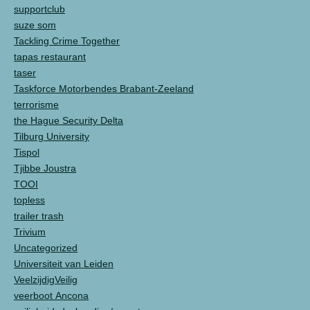
supportclub
suze som
Tackling Crime Together
tapas restaurant
taser
Taskforce Motorbendes Brabant-Zeeland
terrorisme
the Hague Security Delta
Tilburg University
Tispol
Tjibbe Joustra
TOOI
topless
trailer trash
Trivium
Uncategorized
Universiteit van Leiden
VeelzijdigVeilig
veerboot Ancona