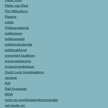
Pieter Cloo
Pieter van Rest
Pim Miltenburg
Plataria
politie
Politieacademie
politieclown
politiegeweld
politiemotorbende
politievakbond
preventief fouilleren
privacywetgeving
projectontwikkelaar
Quick Look Investigations
racisme
RAI
Ralf Krewinkel
RDW
recht op manifestatie/demonstratie
red devils mc