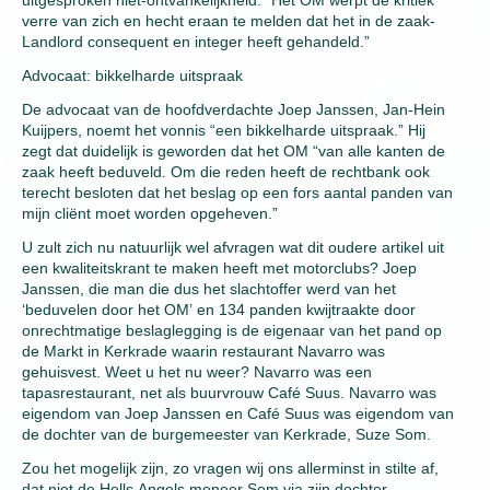
uitgesproken niet-ontvankelijkheid. “Het OM werpt de kritiek
verre van zich en hecht eraan te melden dat het in de zaak-
Landlord consequent en integer heeft gehandeld.”
Advocaat: bikkelharde uitspraak
De advocaat van de hoofdverdachte Joep Janssen, Jan-Hein
Kuijpers, noemt het vonnis “een bikkelharde uitspraak.” Hij
zegt dat duidelijk is geworden dat het OM “van alle kanten de
zaak heeft beduveld. Om die reden heeft de rechtbank ook
terecht besloten dat het beslag op een fors aantal panden van
mijn cliënt moet worden opgeheven.”
U zult zich nu natuurlijk wel afvragen wat dit oudere artikel uit
een kwaliteitskrant te maken heeft met motorclubs? Joep
Janssen, die man die dus het slachtoffer werd van het
‘beduvelen door het OM’ en 134 panden kwijtraakte door
onrechtmatige beslaglegging is de eigenaar van het pand op
de Markt in Kerkrade waarin restaurant Navarro was
gehuisvest. Weet u het nu weer? Navarro was een
tapasrestaurant, net als buurvrouw Café Suus. Navarro was
eigendom van Joep Janssen en Café Suus was eigendom van
de dochter van de burgemeester van Kerkrade, Suze Som.
Zou het mogelijk zijn, zo vragen wij ons allerminst in stilte af,
dat niet de Hells Angels meneer Som via zijn dochter