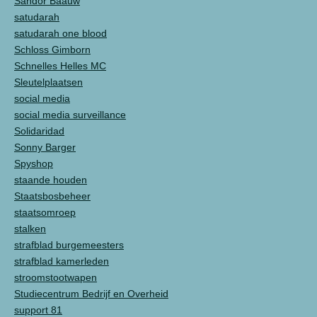
Sandor Baauw
satudarah
satudarah one blood
Schloss Gimborn
Schnelles Helles MC
Sleutelplaatsen
social media
social media surveillance
Solidaridad
Sonny Barger
Spyshop
staande houden
Staatsbosbeheer
staatsomroep
stalken
strafblad burgemeesters
strafblad kamerleden
stroomstootwapen
Studiecentrum Bedrijf en Overheid
support 81