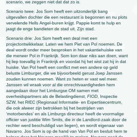
scenario, we zeggen niet dat dat zo is.
Scenario twee: Jos Som heeft een uitzonderlijk bang
uitgevallen dochter die een restaurant is begonnen en nu plots
vervelende Hells Angel-buren krijgt. Pappie komt te hulp en
jaagt de enge bandieten de stad uit. Zijn stad.
Scenario drie: Jos Som heeft een deal met een
projectontwikkelaar. Laten we hem Piet van Pol noemen. De
deal wordt onder meer besproken in het vakantiehuiske van
die meneer Pol in Frankrijk. Som kon daar niks aan doen, want
hij liep toevallig in Frankrijk en voordat hij het wist zat hij in dat
huiske. Van Pol heeft een conflict met een andere op geld
beluste Limburger, die we bijvoorbeeld gerust Joep Janssen
zouden kunnen noemen. Want zo heten er vast wel meer.
Janssen wil wraak voor al die onrechtvaardigheden hem
aangedaan door het Limburgse OM samen met
overheidspartners als de Belastingdienst,
FIOD
, Inspectie
SZW, het RIEC (Regionaal Informatie- en Expertisecentrum,
die ook alweer zijn betrokken bij het bestrijden van
‘motorbendes’ en als Limburgs directeur heeft de voormalige
officier van justitie Wim Smits, die in de Landlord-zaak door de
rechter werd beschuldigd van liegen), en wordt eigenaar van
Navarro. Jos Som is op de hand van Van Pol en besluit hem te