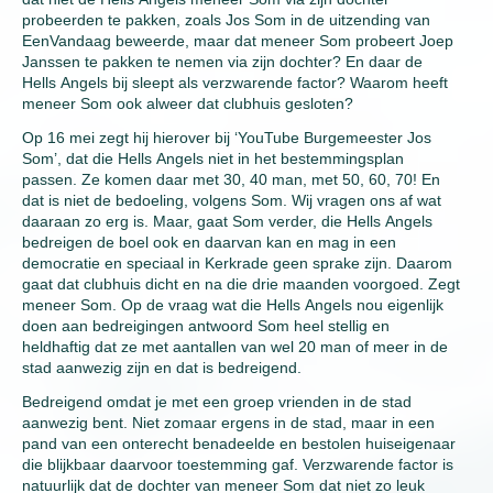
probeerden te pakken, zoals Jos Som in de uitzending van
EenVandaag beweerde, maar dat meneer Som probeert Joep
Janssen te pakken te nemen via zijn dochter? En daar de
Hells Angels bij sleept als verzwarende factor? Waarom heeft
meneer Som ook alweer dat clubhuis gesloten?
Op 16 mei zegt hij hierover bij ‘YouTube Burgemeester Jos
Som’, dat die Hells Angels niet in het bestemmingsplan
passen. Ze komen daar met 30, 40 man, met 50, 60, 70! En
dat is niet de bedoeling, volgens Som. Wij vragen ons af wat
daaraan zo erg is. Maar, gaat Som verder, die Hells Angels
bedreigen de boel ook en daarvan kan en mag in een
democratie en speciaal in Kerkrade geen sprake zijn. Daarom
gaat dat clubhuis dicht en na die drie maanden voorgoed. Zegt
meneer Som. Op de vraag wat die Hells Angels nou eigenlijk
doen aan bedreigingen antwoord Som heel stellig en
heldhaftig dat ze met aantallen van wel 20 man of meer in de
stad aanwezig zijn en dat is bedreigend.
Bedreigend omdat je met een groep vrienden in de stad
aanwezig bent. Niet zomaar ergens in de stad, maar in een
pand van een onterecht benadeelde en bestolen huiseigenaar
die blijkbaar daarvoor toestemming gaf. Verzwarende factor is
natuurlijk dat de dochter van meneer Som dat niet zo leuk