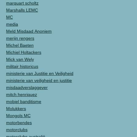
marquart scholtz
Marshalls LEMC
MC
media
Meld Misdaad Anoniem
merijn rengers
Michel Baeten
Michiel Holtackers
Mick van Wely
militair historicus
ministerie van Justitie en Veiligheid
ministerie van veiligheid en justitie
misdaadverslaggever
mitch henriquez
mobiel banditisme
Molukkers
Mongols MC
motorbendes
motorclubs
motorclubs australië