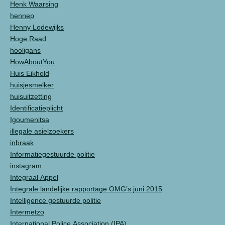
Henk Waarsing
hennep
Henny Lodewijks
Hoge Raad
hooligans
HowAboutYou
Huis Eikhold
huisjesmelker
huisuitzetting
Identificatieplicht
Igoumenitsa
illegale asielzoekers
inbraak
Informatiegestuurde politie
instagram
Integraal Appel
Integrale landelijke rapportage OMG’s juni 2015
Intelligence gestuurde politie
Intermetzo
International Police Association (IPA)