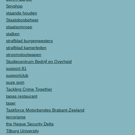
Spyshop
staande houden
Staatsbosbeheer
staatsomroep
stalken
strafblad burgemeesters
strafblad kamerleden
stroomstootwapen
Studiecentrum Bedrijf en Overheid
support 81
supportclub
suze som
Tackling Crime Together
tapas restaurant
taser
Taskforce Motorbendes Brabant-Zeeland
terrorisme
the Hague Security Delta
Tilburg University