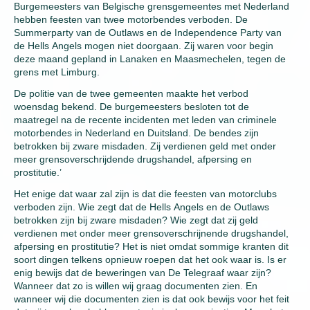
Burgemeesters van Belgische grensgemeentes met Nederland
hebben feesten van twee motorbendes verboden. De
Summerparty van de Outlaws en de Independence Party van
de Hells Angels mogen niet doorgaan. Zij waren voor begin
deze maand gepland in Lanaken en Maasmechelen, tegen de
grens met Limburg.
De politie van de twee gemeenten maakte het verbod
woensdag bekend. De burgemeesters besloten tot de
maatregel na de recente incidenten met leden van criminele
motorbendes in Nederland en Duitsland. De bendes zijn
betrokken bij zware misdaden. Zij verdienen geld met onder
meer grensoverschrijdende drugshandel, afpersing en
prostitutie.’
Het enige dat waar zal zijn is dat die feesten van motorclubs
verboden zijn. Wie zegt dat de Hells Angels en de Outlaws
betrokken zijn bij zware misdaden? Wie zegt dat zij geld
verdienen met onder meer grensoverschrijnende drugshandel,
afpersing en prostitutie? Het is niet omdat sommige kranten dit
soort dingen telkens opnieuw roepen dat het ook waar is. Is er
enig bewijs dat de beweringen van De Telegraaf waar zijn?
Wanneer dat zo is willen wij graag documenten zien. En
wanneer wij die documenten zien is dat ook bewijs voor het feit