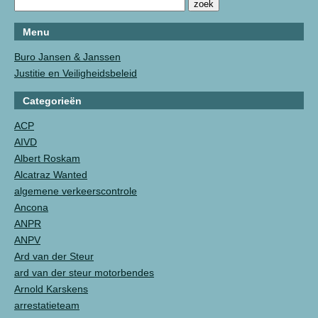
Menu
Buro Jansen & Janssen
Justitie en Veiligheidsbeleid
Categorieën
ACP
AIVD
Albert Roskam
Alcatraz Wanted
algemene verkeerscontrole
Ancona
ANPR
ANPV
Ard van der Steur
ard van der steur motorbendes
Arnold Karskens
arrestatieteam