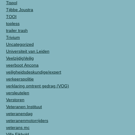
Tispol
Tjibbe Joustra
TOOI
topless
trailer trash
Trivium
Uncategorized
Universiteit van Leiden
VeelzijdigVeilig
veerboot Ancona
veiligheidsdeskundige/expert
verkeerspolitie
verklaring omtrent gedrag (VOG)
versleutelen
Verstoren
Veteranen Instituut
veteranendag
veteranenmotorrijders
veterans mc
Villa Eikhold