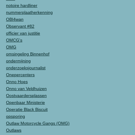
notoire hardliner
nummerplaatherkenning
OBI4wan
Observant #82
officier van justitie
OMCG's
OMG
omsingeling Binnenhof
ondermijning
onderzoeksjournalist
Onepercenters
Onno Hoes
Onno van Veldhuizen
Oostvaardersplassen
Openbaar Ministerie
Operatie Black Biscuit
opsporing
Outlaw Motorcycle Gangs (OMG)
Outlaws