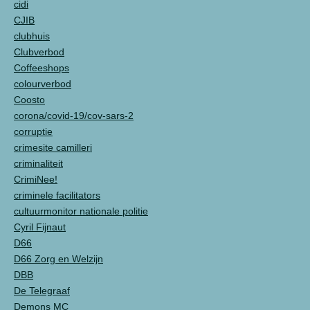
cidi
CJIB
clubhuis
Clubverbod
Coffeeshops
colourverbod
Coosto
corona/covid-19/cov-sars-2
corruptie
crimesite camilleri
criminaliteit
CrimiNee!
criminele facilitators
cultuurmonitor nationale politie
Cyril Fijnaut
D66
D66 Zorg en Welzijn
DBB
De Telegraaf
Demons MC