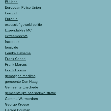
EU-land
European Police Union
Europol
Eurorun
excessief geweld politie
Expendables MC
extreemrechts
facebook
femicide
Femke Halsema
Frank Candel
Frank Marcus
Frank Paauw
gematigde moslims
gemeente Den Haag
Gemeente Enschede
gemeentelijke basisadministratie
Gemma Warmerdam
George Kroese
Gerard Bouman