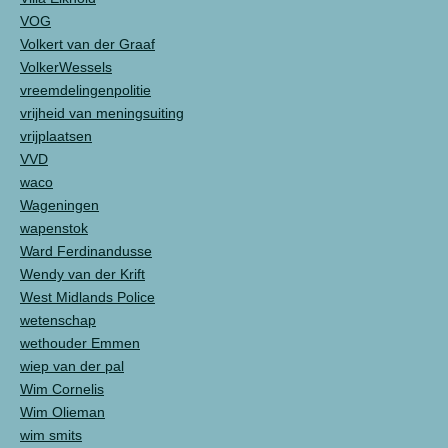
VOG
Volkert van der Graaf
VolkerWessels
vreemdelingenpolitie
vrijheid van meningsuiting
vrijplaatsen
VVD
waco
Wageningen
wapenstok
Ward Ferdinandusse
Wendy van der Krift
West Midlands Police
wetenschap
wethouder Emmen
wiep van der pal
Wim Cornelis
Wim Olieman
wim smits