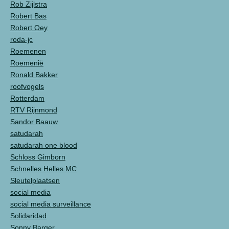
Rob Zijlstra
Robert Bas
Robert Oey
roda-jc
Roemenen
Roemenië
Ronald Bakker
roofvogels
Rotterdam
RTV Rijnmond
Sandor Baauw
satudarah
satudarah one blood
Schloss Gimborn
Schnelles Helles MC
Sleutelplaatsen
social media
social media surveillance
Solidaridad
Sonny Barger