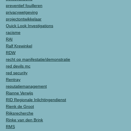
preventief fouilleren
privacywetgeving
projectontwikkelaar
Quick Look Investigations
racisme
RAI
Ralf Krewinkel
RDW
recht op manifestatie/demonstratie
red devils mc
red security
Rentray
reputatiemanagement
Rianne Verwijs
RID Regionale Inlichtingendienst
Rienk de Groot
Rijksrecherche
Rinke van den Brink
RMS