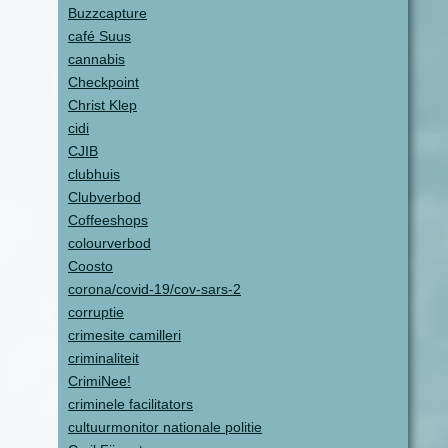
Buzzcapture
café Suus
cannabis
Checkpoint
Christ Klep
cidi
CJIB
clubhuis
Clubverbod
Coffeeshops
colourverbod
Coosto
corona/covid-19/cov-sars-2
corruptie
crimesite camilleri
criminaliteit
CrimiNee!
criminele facilitators
cultuurmonitor nationale politie