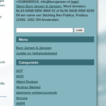
jke
+31684065516, info@burojansen.nl (pgp)
nen.
Steun Buro Jansen & Janssen.
Word donateur,
NL43 ASNB 0856 9868 52 of NL56 INGB 0000 6039
04 ten name van Stichting Res Publica, Postbus
f
11556, 1001 GN Amsterdam.
e
Menu
Buro Jansen & Janssen
.
Justitie en Veiligheidsbeleid
 ook
Categorieën
ACP
AIVD
Albert Roskam
lle,
Alcatraz Wanted
algemene verkeerscontrole
Ancona
ANPR