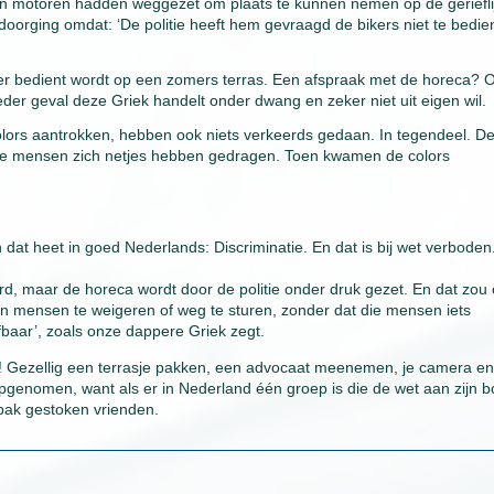
un motoren hadden weggezet om plaats te kunnen nemen op de geriefli
t doorging omdat: ‘De politie heeft hem gevraagd de bikers niet te bedie
e er bedient wordt op een zomers terras. Een afspraak met de horeca? O
der geval deze Griek handelt onder dwang en zeker niet uit eigen wil.
colors aantrokken, hebben ook niets verkeerds gedaan. In tegendeel. D
ie mensen zich netjes hebben gedragen. Toen kwamen de colors
at heet in goed Nederlands: Discriminatie. En dat is bij wet verboden
rd, maar de horeca wordt door de politie onder druk gezet. En dat zou
n mensen te weigeren of weg te sturen, zonder dat die mensen iets
baar’, zoals onze dappere Griek zegt.
n! Gezellig een terrasje pakken, een advocaat meenemen, je camera en
opgenomen, want als er in Nederland één groep is die de wet aan zijn bo
npak gestoken vrienden.