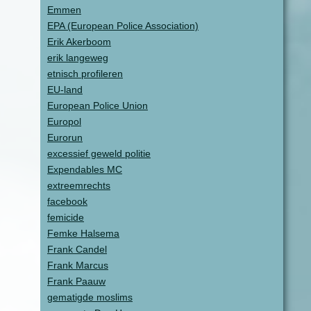
Emmen
EPA (European Police Association)
Erik Akerboom
erik langeweg
etnisch profileren
EU-land
European Police Union
Europol
Eurorun
excessief geweld politie
Expendables MC
extreemrechts
facebook
femicide
Femke Halsema
Frank Candel
Frank Marcus
Frank Paauw
gematigde moslims