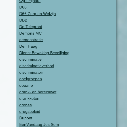
Cyril Fijnaut
D66
D66 Zorg en Welzijn
DBB
De Telegraaf
Demons MC
demonstratie
Den Haag
Dienst Bewaking Beveiliging
discriminatie
discriminatieverbod
discriminatoir
doelgroepen
douane
drank- en horecawet
drankketen
drones
drugsbeleid
Dupont
EenVandaag Jos Som