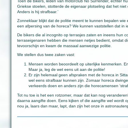
Toen de bikers, leden van motorclub No Surrender, echter h
Griekse stoelen, stotterde de eigenaar plotseling dat het nie
Anders is hij strafbaar.’
Zonneklaar blijkt dat de politie meent te kunnen bepalen wi
een afpersing van de horeca? We kunnen vaststellen dat in ie
De bikers die al incognito op terrasjes zaten en ineens hun 
terraseigenaren hebben die mensen netjes bedient, omdat d
tevoorschijn en kwam de massaal aanwezige politie.
We stellen dus twee zaken vast:
Mensen worden beoordeelt op uiterlijke kenmerken. En d
Maar ja, leg de wet eens uit aan de politie!
Er zijn helemaal geen afspraken met de horeca in Sitta
wel eens strafbaar kunnen zijn. Zomaar horeca dwinge
verkeerds doen en anders zijn die horecamensen ‘straf
Tot nu toe is het een rotzomer, maar dat kan nog verandere
daarna aangifte doen. Eens kijken of die aangifte wel wordt 
nou ja, laars dan maar, lapt, dan zijn het onze in astronaute