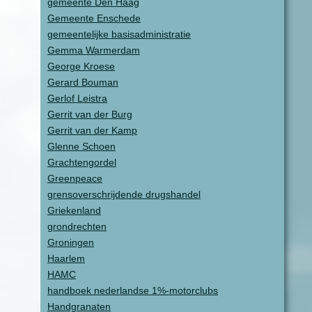
gemeente Den Haag
Gemeente Enschede
gemeentelijke basisadministratie
Gemma Warmerdam
George Kroese
Gerard Bouman
Gerlof Leistra
Gerrit van der Burg
Gerrit van der Kamp
Glenne Schoen
Grachtengordel
Greenpeace
grensoverschrijdende drugshandel
Griekenland
grondrechten
Groningen
Haarlem
HAMC
handboek nederlandse 1%-motorclubs
Handgranaten