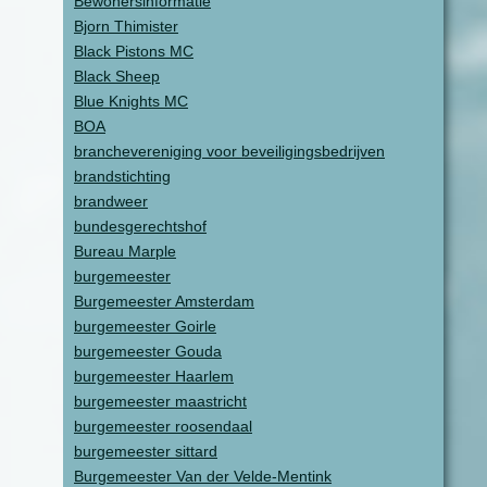
Bewonersinformatie
Bjorn Thimister
Black Pistons MC
Black Sheep
Blue Knights MC
BOA
branchevereniging voor beveiligingsbedrijven
brandstichting
brandweer
bundesgerechtshof
Bureau Marple
burgemeester
Burgemeester Amsterdam
burgemeester Goirle
burgemeester Gouda
burgemeester Haarlem
burgemeester maastricht
burgemeester roosendaal
burgemeester sittard
Burgemeester Van der Velde-Mentink