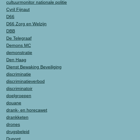
cultuurmonitor nationale politie
Cyril Fijnaut
D66
D66 Zorg en Welzijn
DBB
De Telegraaf
Demons MC
demonstratie
Den Haag
Dienst Bewaking Beveiliging
discriminatie
discriminatieverbod
discriminatoir
doelgroepen
douane
drank- en horecawet
drankketen
drones
drugsbeleid
Dupont