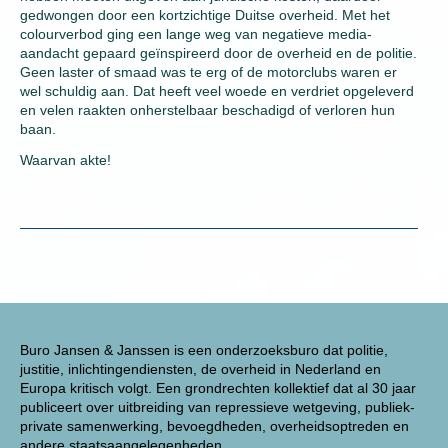
gedwongen door een kortzichtige Duitse overheid. Met het
colourverbod ging een lange weg van negatieve media-
aandacht gepaard geïnspireerd door de overheid en de politie.
Geen laster of smaad was te erg of de motorclubs waren er
wel schuldig aan. Dat heeft veel woede en verdriet opgeleverd
en velen raakten onherstelbaar beschadigd of verloren hun
baan.
Waarvan akte!
Buro Jansen & Janssen is een onderzoeksburo dat politie,
justitie, inlichtingendiensten, de overheid in Nederland en
Europa kritisch volgt. Een grondrechten kollektief dat al 30 jaar
publiceert over uitbreiding van repressieve wetgeving, publiek-
private samenwerking, bevoegdheden, overheidsoptreden en
andere staatsaangelegenheden.