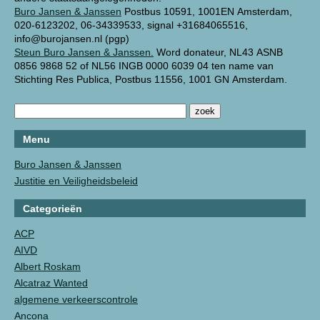
Buro Jansen & Janssen
Postbus 10591, 1001EN Amsterdam,
020-6123202, 06-34339533, signal +31684065516,
info@burojansen.nl (pgp)
Steun Buro Jansen & Janssen.
Word donateur, NL43 ASNB
0856 9868 52 of NL56 INGB 0000 6039 04 ten name van
Stichting Res Publica, Postbus 11556, 1001 GN Amsterdam.
Menu
Buro Jansen & Janssen
Justitie en Veiligheidsbeleid
Categorieën
ACP
AIVD
Albert Roskam
Alcatraz Wanted
algemene verkeerscontrole
Ancona