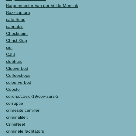
Burgemeester Van der Velde-Mentink
Buzzcapture
café Suus
cannabis
Checkpoint
Christ Klep
cidi
CJIB
clubhuis
Clubverbod
Coffeeshops
colourverbod
Coosto
corona/covid-19/cov-sars-2
corruptie
crimesite camilleri
criminaliteit
CrimiNee!
criminele facilitators