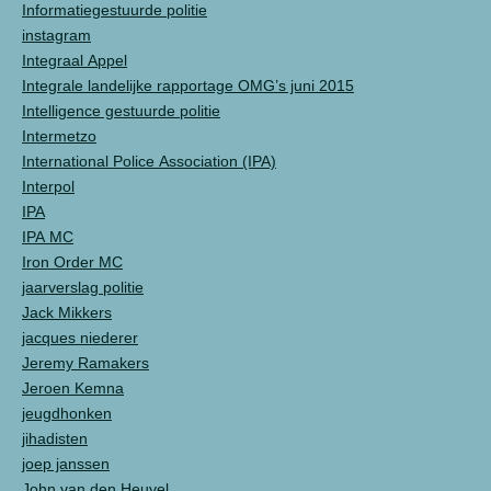
Informatiegestuurde politie
instagram
Integraal Appel
Integrale landelijke rapportage OMG’s juni 2015
Intelligence gestuurde politie
Intermetzo
International Police Association (IPA)
Interpol
IPA
IPA MC
Iron Order MC
jaarverslag politie
Jack Mikkers
jacques niederer
Jeremy Ramakers
Jeroen Kemna
jeugdhonken
jihadisten
joep janssen
John van den Heuvel