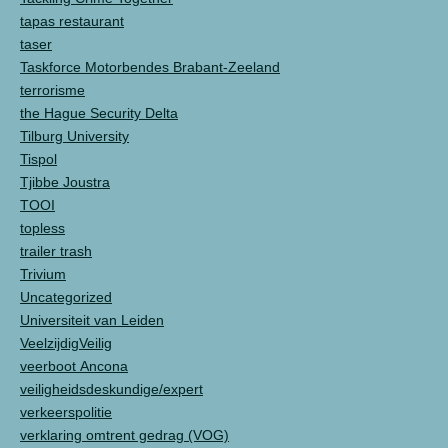
tapas restaurant
taser
Taskforce Motorbendes Brabant-Zeeland
terrorisme
the Hague Security Delta
Tilburg University
Tispol
Tjibbe Joustra
TOOI
topless
trailer trash
Trivium
Uncategorized
Universiteit van Leiden
VeelzijdigVeilig
veerboot Ancona
veiligheidsdeskundige/expert
verkeerspolitie
verklaring omtrent gedrag (VOG)