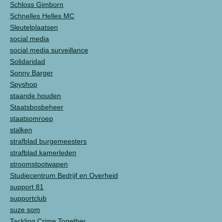
Schloss Gimborn
Schnelles Helles MC
Sleutelplaatsen
social media
social media surveillance
Solidaridad
Sonny Barger
Spyshop
staande houden
Staatsbosbeheer
staatsomroep
stalken
strafblad burgemeesters
strafblad kamerleden
stroomstootwapen
Studiecentrum Bedrijf en Overheid
support 81
supportclub
suze som
Tackling Crime Together