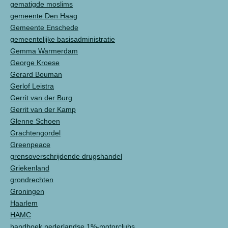
gematigde moslims
gemeente Den Haag
Gemeente Enschede
gemeentelijke basisadministratie
Gemma Warmerdam
George Kroese
Gerard Bouman
Gerlof Leistra
Gerrit van der Burg
Gerrit van der Kamp
Glenne Schoen
Grachtengordel
Greenpeace
grensoverschrijdende drugshandel
Griekenland
grondrechten
Groningen
Haarlem
HAMC
handboek nederlandse 1%-motorclubs