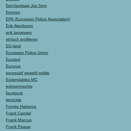
EenVandaag Jos Som
Emmen
EPA (European Police Association)
Erik Akerboom
erik langeweg
etnisch profileren
EU-land
European Police Union
Europol
Eurorun
excessief geweld politie
Expendables MC
extreemrechts
facebook
femicide
Femke Halsema
Frank Candel
Frank Marcus
Frank Paauw