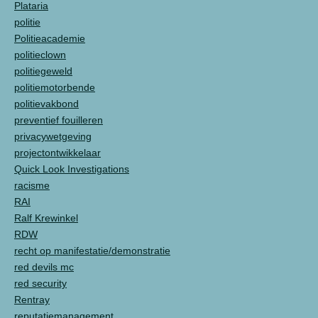
Plataria
politie
Politieacademie
politieclown
politiegeweld
politiemotorbende
politievakbond
preventief fouilleren
privacywetgeving
projectontwikkelaar
Quick Look Investigations
racisme
RAI
Ralf Krewinkel
RDW
recht op manifestatie/demonstratie
red devils mc
red security
Rentray
reputatiemanagement