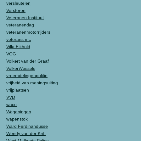
versleutelen
Verstoren
Veteranen Instituut
veteranendag
veteranenmotorrijders
veterans mc
Villa Eikhold
VOG
Volkert van der Graaf
VolkerWessels
vreemdelingenpolitie
vrijheid van meningsuiting
vrijplaatsen
VVD
waco
Wageningen
wapenstok
Ward Ferdinandusse
Wendy van der Krift
West Midlands Police