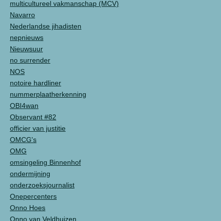
multicultureel vakmanschap (MCV)
Navarro
Nederlandse jihadisten
nepnieuws
Nieuwsuur
no surrender
NOS
notoire hardliner
nummerplaatherkenning
OBI4wan
Observant #82
officier van justitie
OMCG's
OMG
omsingeling Binnenhof
ondermijning
onderzoeksjournalist
Onepercenters
Onno Hoes
Onno van Veldhuizen