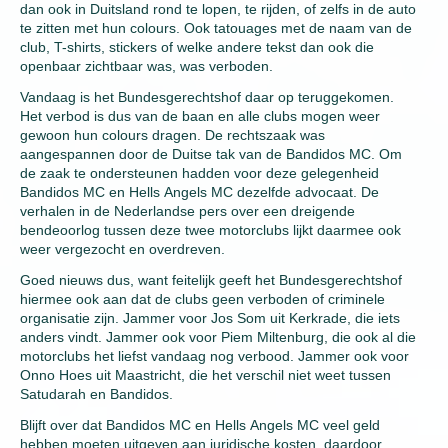
dan ook in Duitsland rond te lopen, te rijden, of zelfs in de auto
te zitten met hun colours. Ook tatouages met de naam van de
club, T-shirts, stickers of welke andere tekst dan ook die
openbaar zichtbaar was, was verboden.
Vandaag is het Bundesgerechtshof daar op teruggekomen.
Het verbod is dus van de baan en alle clubs mogen weer
gewoon hun colours dragen. De rechtszaak was
aangespannen door de Duitse tak van de Bandidos MC. Om
de zaak te ondersteunen hadden voor deze gelegenheid
Bandidos MC en Hells Angels MC dezelfde advocaat. De
verhalen in de Nederlandse pers over een dreigende
bendeoorlog tussen deze twee motorclubs lijkt daarmee ook
weer vergezocht en overdreven.
Goed nieuws dus, want feitelijk geeft het Bundesgerechtshof
hiermee ook aan dat de clubs geen verboden of criminele
organisatie zijn. Jammer voor Jos Som uit Kerkrade, die iets
anders vindt. Jammer ook voor Piem Miltenburg, die ook al die
motorclubs het liefst vandaag nog verbood. Jammer ook voor
Onno Hoes uit Maastricht, die het verschil niet weet tussen
Satudarah en Bandidos.
Blijft over dat Bandidos MC en Hells Angels MC veel geld
hebben moeten uitgeven aan juridische kosten, daardoor