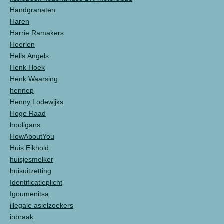
Handgranaten
Haren
Harrie Ramakers
Heerlen
Hells Angels
Henk Hoek
Henk Waarsing
hennep
Henny Lodewijks
Hoge Raad
hooligans
HowAboutYou
Huis Eikhold
huisjesmelker
huisuitzetting
Identificatieplicht
Igoumenitsa
illegale asielzoekers
inbraak