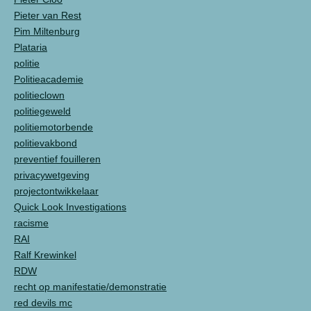
Pieter van Rest
Pim Miltenburg
Plataria
politie
Politieacademie
politieclown
politiegeweld
politiemotorbende
politievakbond
preventief fouilleren
privacywetgeving
projectontwikkelaar
Quick Look Investigations
racisme
RAI
Ralf Krewinkel
RDW
recht op manifestatie/demonstratie
red devils mc