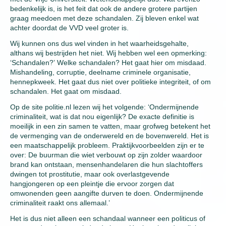
bedenkelijk is, is het feit dat ook de andere grotere partijen
graag meedoen met deze schandalen. Zij bleven enkel wat
achter doordat de VVD veel groter is.
Wij kunnen ons dus wel vinden in het waarheidsgehalte,
althans wij bestrijden het niet. Wij hebben wel een opmerking:
‘Schandalen?’ Welke schandalen? Het gaat hier om misdaad.
Mishandeling, corruptie, deelname criminele organisatie,
hennepkweek. Het gaat dus niet over politieke integriteit, of om
schandalen. Het gaat om misdaad.
Op de site politie.nl lezen wij het volgende: ‘Ondermijnende
criminaliteit, wat is dat nou eigenlijk? De exacte definitie is
moeilijk in een zin samen te vatten, maar grofweg betekent het
de vermenging van de onderwereld en de bovenwereld. Het is
een maatschappelijk probleem. Praktijkvoorbeelden zijn er te
over: De buurman die wiet verbouwt op zijn zolder waardoor
brand kan ontstaan, mensenhandelaren die hun slachtoffers
dwingen tot prostitutie, maar ook overlastgevende
hangjongeren op een pleintje die ervoor zorgen dat
omwonenden geen aangifte durven te doen. Ondermijnende
criminaliteit raakt ons allemaal.’
Het is dus niet alleen een schandaal wanneer een politicus of