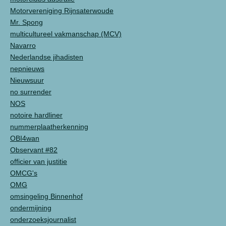
Motorvereniging Rijnsaterwoude
Mr. Spong
multicultureel vakmanschap (MCV)
Navarro
Nederlandse jihadisten
nepnieuws
Nieuwsuur
no surrender
NOS
notoire hardliner
nummerplaatherkenning
OBI4wan
Observant #82
officier van justitie
OMCG's
OMG
omsingeling Binnenhof
ondermijning
onderzoeksjournalist