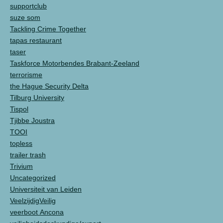
supportclub
suze som
Tackling Crime Together
tapas restaurant
taser
Taskforce Motorbendes Brabant-Zeeland
terrorisme
the Hague Security Delta
Tilburg University
Tispol
Tjibbe Joustra
TOOI
topless
trailer trash
Trivium
Uncategorized
Universiteit van Leiden
VeelzijdigVeilig
veerboot Ancona