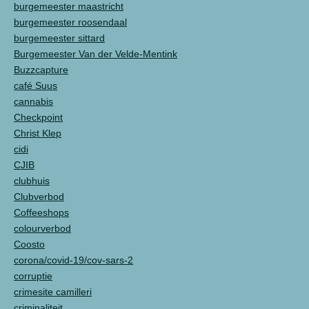
burgemeester maastricht
burgemeester roosendaal
burgemeester sittard
Burgemeester Van der Velde-Mentink
Buzzcapture
café Suus
cannabis
Checkpoint
Christ Klep
cidi
CJIB
clubhuis
Clubverbod
Coffeeshops
colourverbod
Coosto
corona/covid-19/cov-sars-2
corruptie
crimesite camilleri
criminaliteit