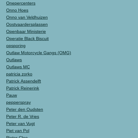
Onepercenters
Onno Hoes
Onno van Veldhuizen
Oostvaardersplassen
Openbaar Ministerie
Operatie Black Biscuit
opsporing
Outlaw Motorcycle Gangs (OMG)
Outlaws
Outlaws MC
patricia zorko
Patrick Assendelft
Patrick Reinerink
Pauw
pepperspray
Peter den Oudsten
Peter R. de Vries
Peter van Vugt
Piet van Pol
Pieter Cloo