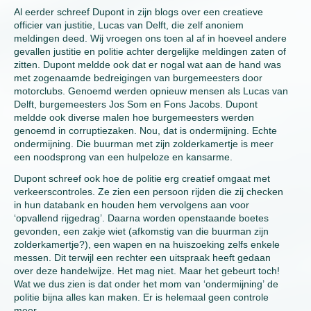
Al eerder schreef Dupont in zijn blogs over een creatieve
officier van justitie, Lucas van Delft, die zelf anoniem
meldingen deed. Wij vroegen ons toen al af in hoeveel andere
gevallen justitie en politie achter dergelijke meldingen zaten of
zitten. Dupont meldde ook dat er nogal wat aan de hand was
met zogenaamde bedreigingen van burgemeesters door
motorclubs. Genoemd werden opnieuw mensen als Lucas van
Delft, burgemeesters Jos Som en Fons Jacobs. Dupont
meldde ook diverse malen hoe burgemeesters werden
genoemd in corruptiezaken. Nou, dat is ondermijning. Echte
ondermijning. Die buurman met zijn zolderkamertje is meer
een noodsprong van een hulpeloze en kansarme.
Dupont schreef ook hoe de politie erg creatief omgaat met
verkeerscontroles. Ze zien een persoon rijden die zij checken
in hun databank en houden hem vervolgens aan voor
‘opvallend rijgedrag’. Daarna worden openstaande boetes
gevonden, een zakje wiet (afkomstig van die buurman zijn
zolderkamertje?), een wapen en na huiszoeking zelfs enkele
messen. Dit terwijl een rechter een uitspraak heeft gedaan
over deze handelwijze. Het mag niet. Maar het gebeurt toch!
Wat we dus zien is dat onder het mom van ‘ondermijning’ de
politie bijna alles kan maken. Er is helemaal geen controle
meer.