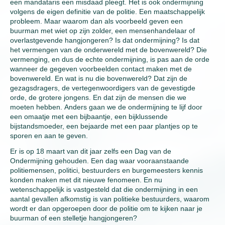
een mandataris een misdaad pleegt. Het is ook ondermijning
volgens de eigen definitie van de politie. Een maatschappelijk
probleem. Maar waarom dan als voorbeeld geven een
buurman met wiet op zijn zolder, een mensenhandelaar of
overlastgevende hangjongeren? Is dat ondermijning? Is dat
het vermengen van de onderwereld met de bovenwereld? Die
vermenging, en dus de echte ondermijning, is pas aan de orde
wanneer de gegeven voorbeelden contact maken met de
bovenwereld. En wat is nu die bovenwereld? Dat zijn de
gezagsdragers, de vertegenwoordigers van de gevestigde
orde, de grotere jongens. En dat zijn de mensen die we
moeten hebben. Anders gaan we de ondermijning te lijf door
een omaatje met een bijbaantje, een bijklussende
bijstandsmoeder, een bejaarde met een paar plantjes op te
sporen en aan te geven.
Er is op 18 maart van dit jaar zelfs een Dag van de
Ondermijning gehouden. Een dag waar vooraanstaande
politiemensen, politici, bestuurders en burgemeesters kennis
konden maken met dit nieuwe fenomeen. En nu
wetenschappelijk is vastgesteld dat die ondermijning in een
aantal gevallen afkomstig is van politieke bestuurders, waarom
wordt er dan opgeroepen door de politie om te kijken naar je
buurman of een stelletje hangjongeren?