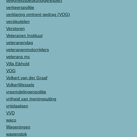
veiligheidsdeskundige/expert
verkeerspolitie
verklaring omtrent gedrag (VOG)
versleutelen
Verstoren
Veteranen Instituut
veteranendag
veteranenmotorrijders
veterans mc
Villa Eikhold
VOG
Volkert van der Graaf
VolkerWessels
vreemdelingenpolitie
vrijheid van meningsuiting
vrijplaatsen
VVD
waco
Wageningen
wapenstok