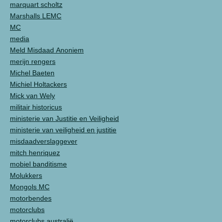
marquart scholtz
Marshalls LEMC
MC
media
Meld Misdaad Anoniem
merijn rengers
Michel Baeten
Michiel Holtackers
Mick van Wely
militair historicus
ministerie van Justitie en Veiligheid
ministerie van veiligheid en justitie
misdaadverslaggever
mitch henriquez
mobiel banditisme
Molukkers
Mongols MC
motorbendes
motorclubs
motorclubs australië