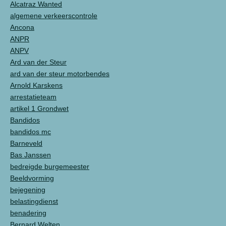
Alcatraz Wanted
algemene verkeerscontrole
Ancona
ANPR
ANPV
Ard van der Steur
ard van der steur motorbendes
Arnold Karskens
arrestatieteam
artikel 1 Grondwet
Bandidos
bandidos mc
Barneveld
Bas Janssen
bedreigde burgemeester
Beeldvorming
bejegening
belastingdienst
benadering
Bernard Welten