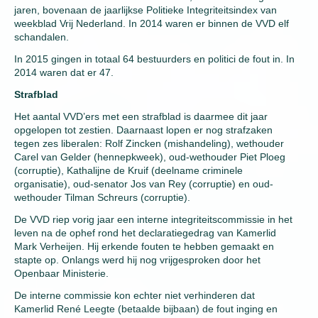
jaren, bovenaan de jaarlijkse Politieke Integriteitsindex van
weekblad Vrij Nederland. In 2014 waren er binnen de VVD elf
schandalen.
In 2015 gingen in totaal 64 bestuurders en politici de fout in. In
2014 waren dat er 47.
Strafblad
Het aantal VVD’ers met een strafblad is daarmee dit jaar
opgelopen tot zestien. Daarnaast lopen er nog strafzaken
tegen zes liberalen: Rolf Zincken (mishandeling), wethouder
Carel van Gelder (hennepkweek), oud-wethouder Piet Ploeg
(corruptie), Kathalijne de Kruif (deelname criminele
organisatie), oud-senator Jos van Rey (corruptie) en oud-
wethouder Tilman Schreurs (corruptie).
De VVD riep vorig jaar een interne integriteitscommissie in het
leven na de ophef rond het declaratiegedrag van Kamerlid
Mark Verheijen. Hij erkende fouten te hebben gemaakt en
stapte op. Onlangs werd hij nog vrijgesproken door het
Openbaar Ministerie.
De interne commissie kon echter niet verhinderen dat
Kamerlid René Leegte (betaalde bijbaan) de fout inging en