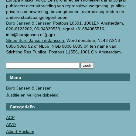
Europa kritisch volgt. Een grondrechten kollektief dat al 30 jaar
publiceert over uitbreiding van repressieve wetgeving, publiek-
private samenwerking, bevoegdheden, overheidsoptreden en
andere staatsaangelegenheden.
Buro Jansen & Janssen
Postbus 10591, 1001EN Amsterdam,
020-6123202, 06-34339533, signal +31684065516,
info@burojansen.nl (pgp)
Steun Buro Jansen & Janssen.
Word donateur, NL43 ASNB
0856 9868 52 of NL56 INGB 0000 6039 04 ten name van
Stichting Res Publica, Postbus 11556, 1001 GN Amsterdam.
Menu
Buro Jansen & Janssen
Justitie en Veiligheidsbeleid
Categorieën
ACP
AIVD
Albert Roskam