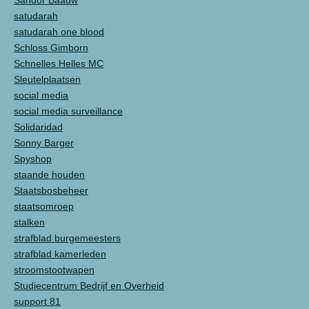
Sandor Baauw
satudarah
satudarah one blood
Schloss Gimborn
Schnelles Helles MC
Sleutelplaatsen
social media
social media surveillance
Solidaridad
Sonny Barger
Spyshop
staande houden
Staatsbosbeheer
staatsomroep
stalken
strafblad burgemeesters
strafblad kamerleden
stroomstootwapen
Studiecentrum Bedrijf en Overheid
support 81