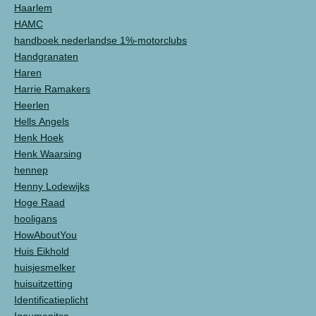
Haarlem
HAMC
handboek nederlandse 1%-motorclubs
Handgranaten
Haren
Harrie Ramakers
Heerlen
Hells Angels
Henk Hoek
Henk Waarsing
hennep
Henny Lodewijks
Hoge Raad
hooligans
HowAboutYou
Huis Eikhold
huisjesmelker
huisuitzetting
Identificatieplicht