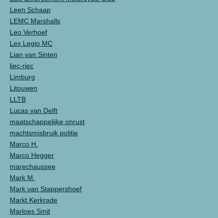
Leen Schaap
LEMC Marshalls
Leo Verhoef
Lex Legio MC
Lian van Sinten
liec-riec
Limburg
Litouwen
LLTB
Lucas van Delft
maatschappelijke onrust
machtsmisbruik politie
Marco H.
Marco Hegger
marechaussee
Mark M.
Mark van Stappershoef
Markt Kerkrade
Marloes Smit