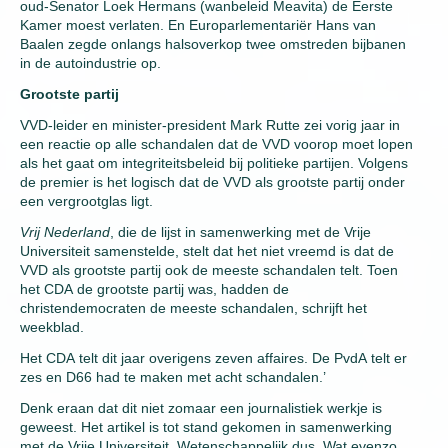
oud-Senator Loek Hermans (wanbeleid Meavita) de Eerste
Kamer moest verlaten. En Europarlementariër Hans van
Baalen zegde onlangs halsoverkop twee omstreden bijbanen
in de autoindustrie op.
Grootste partij
VVD-leider en minister-president Mark Rutte zei vorig jaar in
een reactie op alle schandalen dat de VVD voorop moet lopen
als het gaat om integriteitsbeleid bij politieke partijen. Volgens
de premier is het logisch dat de VVD als grootste partij onder
een vergrootglas ligt.
Vrij Nederland
, die de lijst in samenwerking met de Vrije
Universiteit samenstelde, stelt dat het niet vreemd is dat de
VVD als grootste partij ook de meeste schandalen telt. Toen
het CDA de grootste partij was, hadden de
christendemocraten de meeste schandalen, schrijft het
weekblad.
Het CDA telt dit jaar overigens zeven affaires. De PvdA telt er
zes en D66 had te maken met acht schandalen.’
Denk eraan dat dit niet zomaar een journalistiek werkje is
geweest. Het artikel is tot stand gekomen in samenwerking
met de Vrije Universiteit. Wetenschappelijk dus. Wat evenzo