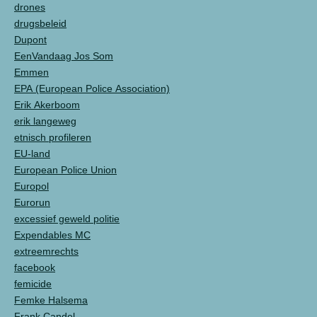
drones
drugsbeleid
Dupont
EenVandaag Jos Som
Emmen
EPA (European Police Association)
Erik Akerboom
erik langeweg
etnisch profileren
EU-land
European Police Union
Europol
Eurorun
excessief geweld politie
Expendables MC
extreemrechts
facebook
femicide
Femke Halsema
Frank Candel