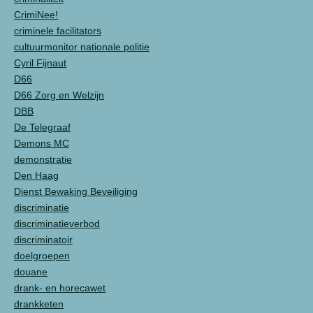
CrimiNee!
criminele facilitators
cultuurmonitor nationale politie
Cyril Fijnaut
D66
D66 Zorg en Welzijn
DBB
De Telegraaf
Demons MC
demonstratie
Den Haag
Dienst Bewaking Beveiliging
discriminatie
discriminatieverbod
discriminatoir
doelgroepen
douane
drank- en horecawet
drankketen