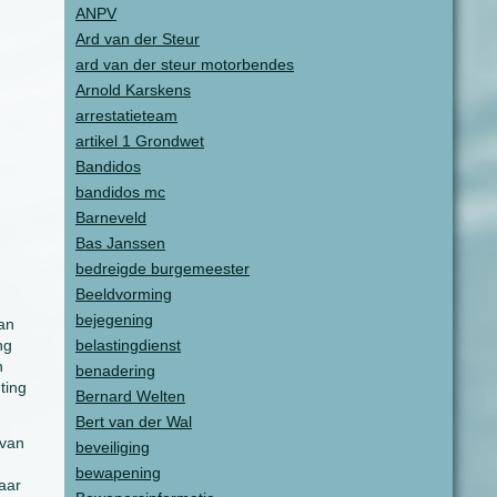
ANPV
Ard van der Steur
ard van der steur motorbendes
Arnold Karskens
arrestatieteam
artikel 1 Grondwet
Bandidos
bandidos mc
Barneveld
Bas Janssen
bedreigde burgemeester
Beeldvorming
bejegening
aan
ng
belastingdienst
n
benadering
ting
Bernard Welten
Bert van der Wal
 van
beveiliging
bewapening
aar