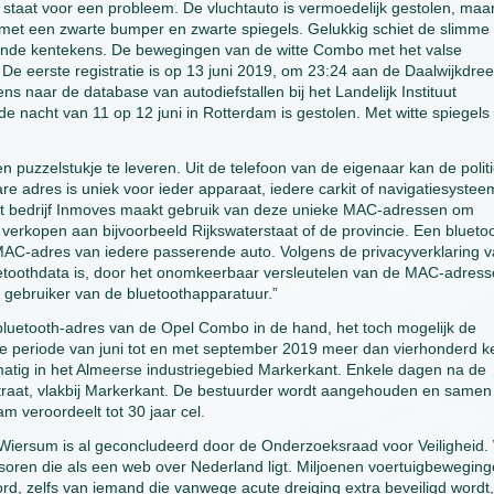
 staat voor een probleem. De vluchtauto is vermoedelijk gestolen, maa
 met een zwarte bumper en zwarte spiegels. Gelukkig schiet de slimme
escande kentekens. De bewegingen van de witte Combo met het valse
 De eerste registratie is op 13 juni 2019, om 23:24 aan de Daalwijkdree
 naar de database van autodiefstallen bij het Landelijk Instituut
de nacht van 11 op 12 juni in Rotterdam is gestolen. Met witte spiegels
puzzelstukje te leveren. Uit de telefoon van de eigenaar kan de polit
e adres is uniek voor ieder apparaat, iedere carkit of navigatiesystee
Het bedrijf Inmoves maakt gebruik van deze unieke MAC-adressen om
erkopen aan bijvoorbeeld Rijkswaterstaat of de provincie. Een blueto
MAC-adres van iedere passerende auto. Volgens de privacyverklaring 
etoothdata is, door het onomkeerbaar versleutelen van de MAC-adress
f gebruiker van de bluetoothapparatuur.”
 bluetooth-adres van de Opel Combo in de hand, het toch mogelijk de
e periode van juni tot en met september 2019 meer dan vierhonderd k
tig in het Almeerse industriegebied Markerkant. Enkele dagen na de
raat, vlakbij Markerkant. De bestuurder wordt aangehouden en samen
m veroordeelt tot 30 jaar cel.
erk Wiersum is al geconcludeerd door de Onderzoeksraad voor Veiligheid.
nsoren die als een web over Nederland ligt. Miljoenen voertuigbewegin
 zelfs van iemand die vanwege acute dreiging extra beveiligd wordt,