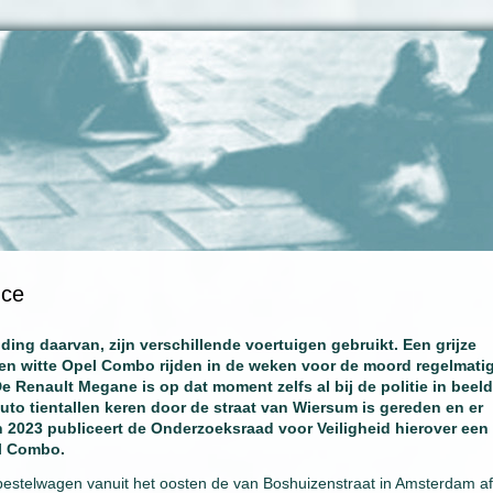
nce
ing daarvan, zijn verschillende voertuigen gebruikt. Een grijze
en witte Opel Combo rijden in de weken voor de moord regelmati
e Renault Megane is op dat moment zelfs al bij de politie in beeld
auto tientallen keren door de straat van Wiersum is gereden en er
In 2023 publiceert de Onderzoeksraad voor Veiligheid hierover een
el Combo.
stelwagen vanuit het oosten de van Boshuizenstraat in Amsterdam afr