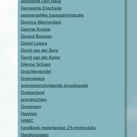
gemeente Den Haag
Gemeente Enschede
gemeentelijke basisadministratie
Gemma Warmerdam
George Kroese
Gerard Bouman
Gerlof Leistra
Gerrit van der Burg
Gerrit van der Kamp
Glenne Schoen
Grachtengordel
Greenpeace
grensoverschrijdende drugshandel
Griekenland
grondrechten
Groningen
Haarlem
HAMC
handboek nederlandse 1%-motorclubs
Handgranaten