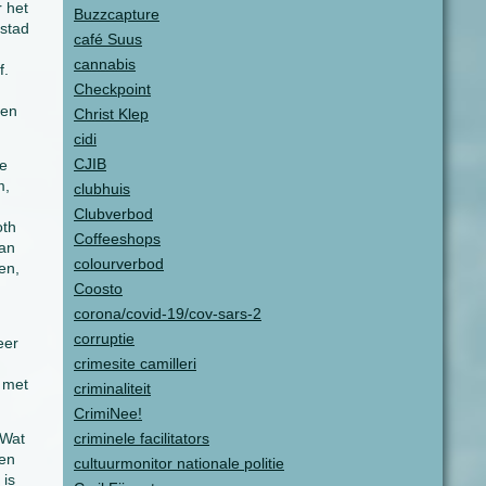
r het
Buzzcapture
 stad
café Suus
cannabis
f.
Checkpoint
 en
Christ Klep
cidi
CJIB
ie
m,
clubhuis
Clubverbod
oth
Coffeeshops
van
colourverbod
en,
Coosto
corona/covid-19/cov-sars-2
corruptie
eer
crimesite camilleri
 met
criminaliteit
CrimiNee!
 Wat
criminele facilitators
gen
cultuurmonitor nationale politie
 is