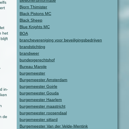
Bewonersinformatie
elfs
Bjorn Thimister
ert
Black Pistons MC
Black Sheep
Blue Knights MC
Het
n het
BOA
lijft
branchevereniging voor beveiligingsbedrijven
brandstichting
brandweer
bundesgerechtshof
Bureau Marple
”
burgemeester
Burgemeester Amsterdam
burgemeester Goirle
d in-
burgemeester Gouda
eken
burgemeester Haarlem
n
burgemeester maastricht
burgemeester roosendaal
n de
burgemeester sittard
Burgemeester Van der Velde-Mentink