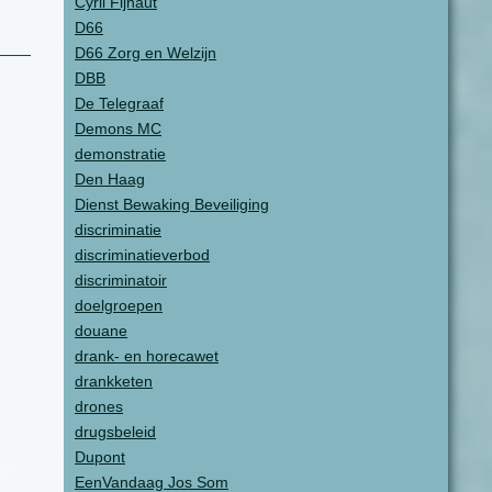
Cyril Fijnaut
D66
D66 Zorg en Welzijn
DBB
De Telegraaf
Demons MC
demonstratie
Den Haag
Dienst Bewaking Beveiliging
discriminatie
discriminatieverbod
discriminatoir
doelgroepen
douane
drank- en horecawet
drankketen
drones
drugsbeleid
Dupont
EenVandaag Jos Som