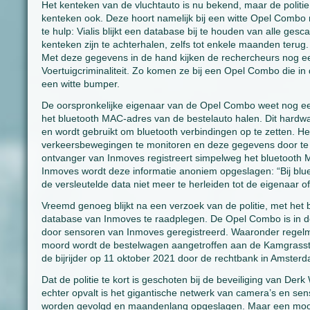
Het kenteken van de vluchtauto is nu bekend, maar de politie
kenteken ook. Deze hoort namelijk bij een witte Opel Combo
te hulp: Vialis blijkt een database bij te houden van alle g
kenteken zijn te achterhalen, zelfs tot enkele maanden terug.
Met deze gegevens in de hand kijken de rechercheurs nog eens
Voertuigcriminaliteit. Zo komen ze bij een Opel Combo die in 
een witte bumper.
De oorspronkelijke eigenaar van de Opel Combo weet nog een 
het bluetooth MAC-adres van de bestelauto halen. Dit hardwar
en wordt gebruikt om bluetooth verbindingen op te zetten. 
verkeersbewegingen te monitoren en deze gegevens door te v
ontvanger van Inmoves registreert simpelweg het bluetooth 
Inmoves wordt deze informatie anoniem opgeslagen: “Bij blu
de versleutelde data niet meer te herleiden tot de eigenaar o
Vreemd genoeg blijkt na een verzoek van de politie, met het
database van Inmoves te raadplegen. De Opel Combo is in d
door sensoren van Inmoves geregistreerd. Waaronder regelma
moord wordt de bestelwagen aangetroffen aan de Kamgrasst
de bijrijder op 11 oktober 2021 door de rechtbank in Amsterda
Dat de politie te kort is geschoten bij de beveiliging van D
echter opvalt is het gigantische netwerk van camera’s en se
worden gevolgd en maandenlang opgeslagen. Maar een moord,