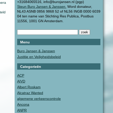
+31684065516, info@burojansen.nl (pgp)
mera
Steun Buro Jansen & Janssen.
Word donateur,
NL43 ASNB 0856 9868 52 of NL56 INGB 0000 6039
teld
04 ten name van Stichting Res Publica, Postbus
11556, 1001 GN Amsterdam.
Menu
Buro Jansen & Janssen
Justitie en Veiligheidsbeleid
Categorieën
ACP
AIVD
Albert Roskam
Alcatraz Wanted
algemene verkeerscontrole
Ancona
ANPR