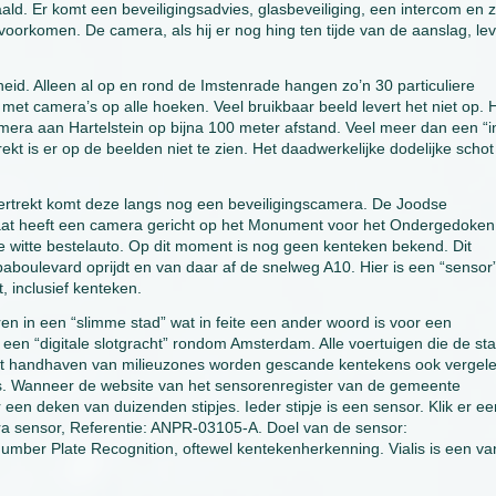
ld. Er komt een beveiligingsadvies, glasbeveiliging, een intercom en z
orkomen. De camera, als hij er nog hing ten tijde van de aanslag, lev
id. Alleen al op en rond de Imstenrade hangen zo’n 30 particuliere
met camera’s op alle hoeken. Veel bruikbaar beeld levert het niet op. 
ra aan Hartelstein op bijna 100 meter afstand. Veel meer dan een “i
kt is er op de beelden niet te zien. Het daadwerkelijke dodelijke schot b
ertrekt komt deze langs nog een beveiligingscamera. De Joodse
t heeft een camera gericht op het Monument voor het Ondergedoken
witte bestelauto. Op dit moment is nog geen kenteken bekend. Dit
aboulevard oprijdt en van daar af de snelweg A10. Hier is een “sensor
, inclusief kenteken.
in een “slimme stad” wat in feite een ander woord is voor een
r een “digitale slotgracht” rondom Amsterdam. Alle voertuigen die de sta
het handhaven van milieuzones worden gescande kentekens ook vergel
s. Wanneer de website van het sensorenregister van de gemeente
en deken van duizenden stipjes. Ieder stipje is een sensor. Klik er ee
ra sensor, Referentie: ANPR-03105-A. Doel van de sensor:
Number Plate Recognition, oftewel kentekenherkenning. Vialis is een va