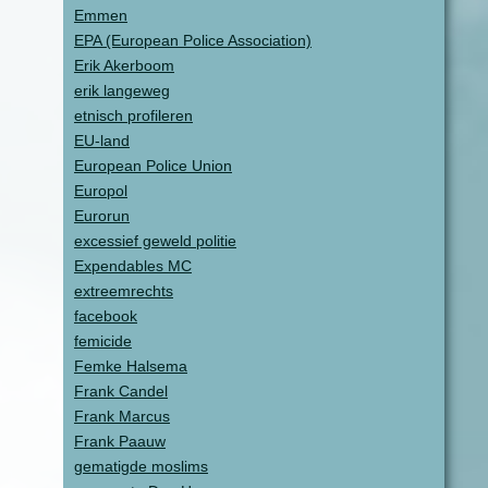
Emmen
EPA (European Police Association)
Erik Akerboom
erik langeweg
etnisch profileren
EU-land
European Police Union
Europol
Eurorun
excessief geweld politie
Expendables MC
extreemrechts
facebook
femicide
Femke Halsema
Frank Candel
Frank Marcus
Frank Paauw
gematigde moslims