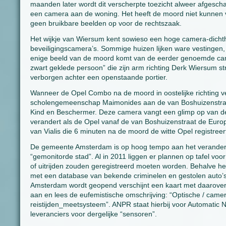
maanden later wordt dit verscherpte toezicht alweer afgeschaa
een camera aan de woning. Het heeft de moord niet kunnen vo
geen bruikbare beelden op voor de rechtszaak.
Het wijkje van Wiersum kent sowieso een hoge camera-dichthe
beveiligingscamera’s. Sommige huizen lijken ware vestingen, 
enige beeld van de moord komt van de eerder genoemde came
zwart geklede persoon” die zijn arm richting Derk Wiersum stre
verborgen achter een openstaande portier.
Wanneer de Opel Combo na de moord in oostelijke richting v
scholengemeenschap Maimonides aan de van Boshuizenstraa
Kind en Beschermer. Deze camera vangt een glimp op van de 
verandert als de Opel vanaf de van Boshuizenstraat de Europ
van Vialis die 6 minuten na de moord de witte Opel registreert
De gemeente Amsterdam is op hoog tempo aan het veranderen 
“gemonitorde stad”. Al in 2011 liggen er plannen op tafel voo
of uitrijden zouden geregistreerd moeten worden. Behalve 
met een database van bekende criminelen en gestolen auto’
Amsterdam wordt geopend verschijnt een kaart met daarover e
aan en lees de eufemistische omschrijving: “Optische / came
reistijden_meetsysteem”. ANPR staat hierbij voor Automatic 
leveranciers voor dergelijke “sensoren”.