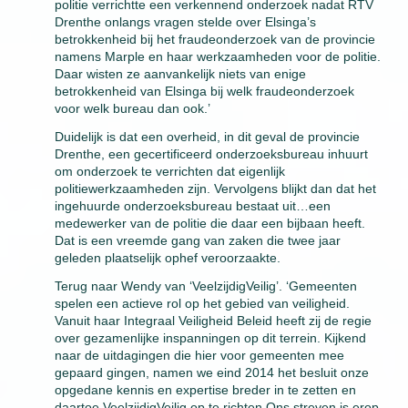
politie verrichtte een verkennend onderzoek nadat RTV
Drenthe onlangs vragen stelde over Elsinga’s
betrokkenheid bij het fraudeonderzoek van de provincie
namens Marple en haar werkzaamheden voor de politie.
Daar wisten ze aanvankelijk niets van enige
betrokkenheid van Elsinga bij welk fraudeonderzoek
voor welk bureau dan ook.’
Duidelijk is dat een overheid, in dit geval de provincie
Drenthe, een gecertificeerd onderzoeksbureau inhuurt
om onderzoek te verrichten dat eigenlijk
politiewerkzaamheden zijn. Vervolgens blijkt dan dat het
ingehuurde onderzoeksbureau bestaat uit…een
medewerker van de politie die daar een bijbaan heeft.
Dat is een vreemde gang van zaken die twee jaar
geleden plaatselijk ophef veroorzaakte.
Terug naar Wendy van ‘VeelzijdigVeilig’. ‘Gemeenten
spelen een actieve rol op het gebied van veiligheid.
Vanuit haar Integraal Veiligheid Beleid heeft zij de regie
over gezamenlijke inspanningen op dit terrein. Kijkend
naar de uitdagingen die hier voor gemeenten mee
gepaard gingen, namen we eind 2014 het besluit onze
opgedane kennis en expertise breder in te zetten en
daartoe VeelzijdigVeilig op te richten.Ons streven is erop