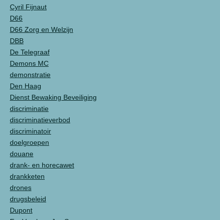
Cyril Fijnaut
D66
D66 Zorg en Welzijn
DBB
De Telegraaf
Demons MC
demonstratie
Den Haag
Dienst Bewaking Beveiliging
discriminatie
discriminatieverbod
discriminatoir
doelgroepen
douane
drank- en horecawet
drankketen
drones
drugsbeleid
Dupont