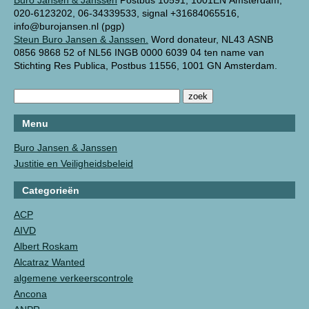
Buro Jansen & Janssen
Postbus 10591, 1001EN Amsterdam,
020-6123202, 06-34339533, signal +31684065516,
info@burojansen.nl (pgp)
Steun Buro Jansen & Janssen.
Word donateur, NL43 ASNB
0856 9868 52 of NL56 INGB 0000 6039 04 ten name van
Stichting Res Publica, Postbus 11556, 1001 GN Amsterdam.
Menu
Buro Jansen & Janssen
Justitie en Veiligheidsbeleid
Categorieën
ACP
AIVD
Albert Roskam
Alcatraz Wanted
algemene verkeerscontrole
Ancona