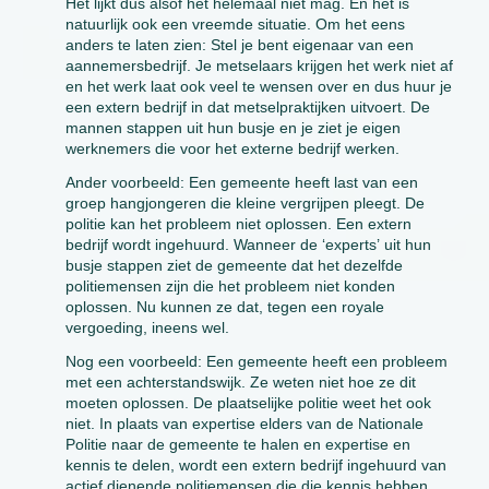
Het lijkt dus alsof het helemaal niet mag. En het is
natuurlijk ook een vreemde situatie. Om het eens
anders te laten zien: Stel je bent eigenaar van een
aannemersbedrijf. Je metselaars krijgen het werk niet af
en het werk laat ook veel te wensen over en dus huur je
een extern bedrijf in dat metselpraktijken uitvoert. De
mannen stappen uit hun busje en je ziet je eigen
werknemers die voor het externe bedrijf werken.
Ander voorbeeld: Een gemeente heeft last van een
groep hangjongeren die kleine vergrijpen pleegt. De
politie kan het probleem niet oplossen. Een extern
bedrijf wordt ingehuurd. Wanneer de ‘experts’ uit hun
busje stappen ziet de gemeente dat het dezelfde
politiemensen zijn die het probleem niet konden
oplossen. Nu kunnen ze dat, tegen een royale
vergoeding, ineens wel.
Nog een voorbeeld: Een gemeente heeft een probleem
met een achterstandswijk. Ze weten niet hoe ze dit
moeten oplossen. De plaatselijke politie weet het ook
niet. In plaats van expertise elders van de Nationale
Politie naar de gemeente te halen en expertise en
kennis te delen, wordt een extern bedrijf ingehuurd van
actief dienende politiemensen die die kennis hebben