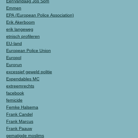
EenVandaag Jos Som
Emmen
EPA (European Police Association)
Erik Akerboom
erik langeweg
etnisch profileren
EU-land
European Police Union
Europol
Eurorun
excessief geweld politie
Expendables MC
extreemrechts
facebook
femicide
Femke Halsema
Frank Candel
Frank Marcus
Frank Paauw
gematigde moslims