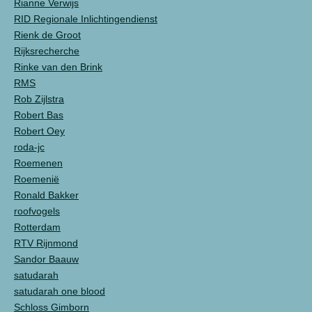
Rianne Verwijs
RID Regionale Inlichtingendienst
Rienk de Groot
Rijksrecherche
Rinke van den Brink
RMS
Rob Zijlstra
Robert Bas
Robert Oey
roda-jc
Roemenen
Roemenië
Ronald Bakker
roofvogels
Rotterdam
RTV Rijnmond
Sandor Baauw
satudarah
satudarah one blood
Schloss Gimborn