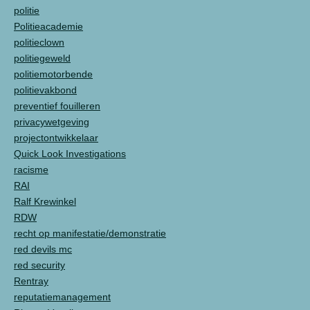
politie
Politieacademie
politieclown
politiegeweld
politiemotorbende
politievakbond
preventief fouilleren
privacywetgeving
projectontwikkelaar
Quick Look Investigations
racisme
RAI
Ralf Krewinkel
RDW
recht op manifestatie/demonstratie
red devils mc
red security
Rentray
reputatiemanagement