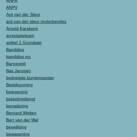
ANPR
ANPV
Ard van der Steur
ard van der steur motorbendes
Arnold Karskens
arrestatieteam
artikel 1 Grondwet
Bandidos
bandidos mc
Barneveld
Bas Janssen
bedreigde burgemeester
Beeldvorming
bejegening
belastingdienst
benadering
Bernard Welten
Bert van der Wal
beveiliging
bewapening