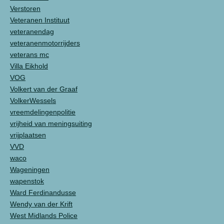
Verstoren
Veteranen Instituut
veteranendag
veteranenmotorrijders
veterans mc
Villa Eikhold
VOG
Volkert van der Graaf
VolkerWessels
vreemdelingenpolitie
vrijheid van meningsuiting
vrijplaatsen
VVD
waco
Wageningen
wapenstok
Ward Ferdinandusse
Wendy van der Krift
West Midlands Police