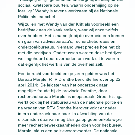
sociaal kwetsbare buurten, waarin ondermijing op de
loer ligt.’ Wendy is tevens werkzaam bij de Nationale
Politie als teamchef.
Wij zullen met Wendy van der Krift als voorbeeld een
bedrijfstak aan de kaak stellen, waar wij onze twijfels
over hebben. Het is namelijk bij de overheid een komen
en gaan van adviesbureau’s, recherchebureaus en
onderzoekbureaus. Niemand weet precies hoe het zit
met die bedrijven. Ondertussen worden deze bedrijven
wel ingehuurd door overheden om werk uit te voeren
dat eigenlijk het werk is van de overheid zelf.
Een berucht voorbeeld enige jaren gelden was het
Bureau Marple. RTV Drenthe berichtte hierover op 22
april 2014: ‘De leidster van het onderzoek naar
mogelijke fraude bij de provincie Drenthe, door
recherchebureau Marple, is in opspraak. Greet Elsinga
werkt ook bij het stafbureau van de nationale politie en
na vragen van RTV Drenthe hierover volgt er nader
intern onderzoek naar haar. In afwachting van de
uitkomsten daarvan mag Elsinga op geen enkele wijze
meer recherchewerkzaamheden doen voor het bureau
Marple, aldus een politiewoordvoerder. De nationale