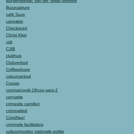
Burgemeester Van der Velde-Mentink
Buzzcapture
café Suus
cannabis
Checkpoint
Christ Klep
cidi
CJIB
clubhuis
Clubverbod
Coffeeshops
colourverbod
Coosto
corona/covid-19/cov-sars-2
corruptie
crimesite camilleri
criminaliteit
CrimiNee!
criminele facilitators
cultuurmonitor nationale politie