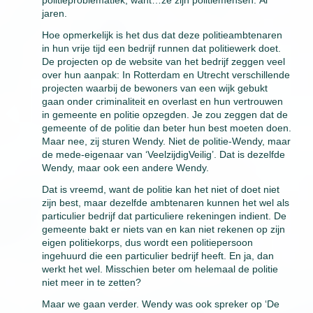
politieproblematiek, want…ze zijn politiemensen. Al
jaren.
Hoe opmerkelijk is het dus dat deze politieambtenaren
in hun vrije tijd een bedrijf runnen dat politiewerk doet.
De projecten op de website van het bedrijf zeggen veel
over hun aanpak: In Rotterdam en Utrecht verschillende
projecten waarbij de bewoners van een wijk gebukt
gaan onder criminaliteit en overlast en hun vertrouwen
in gemeente en politie opzegden. Je zou zeggen dat de
gemeente of de politie dan beter hun best moeten doen.
Maar nee, zij sturen Wendy. Niet de politie-Wendy, maar
de mede-eigenaar van ‘VeelzijdigVeilig’. Dat is dezelfde
Wendy, maar ook een andere Wendy.
Dat is vreemd, want de politie kan het niet of doet niet
zijn best, maar dezelfde ambtenaren kunnen het wel als
particulier bedrijf dat particuliere rekeningen indient. De
gemeente bakt er niets van en kan niet rekenen op zijn
eigen politiekorps, dus wordt een politiepersoon
ingehuurd die een particulier bedrijf heeft. En ja, dan
werkt het wel. Misschien beter om helemaal de politie
niet meer in te zetten?
Maar we gaan verder. Wendy was ook spreker op ‘De