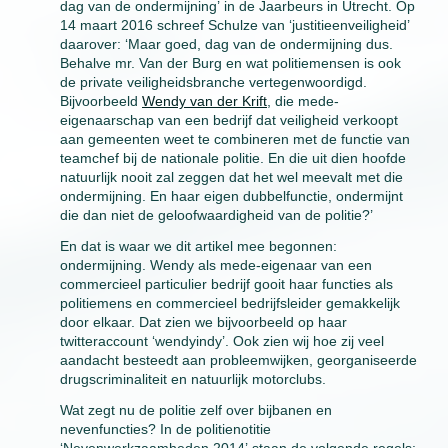
dag van de ondermijning’ in de Jaarbeurs in Utrecht. Op
14 maart 2016 schreef Schulze van ‘justitieenveiligheid’
daarover: ‘Maar goed, dag van de ondermijning dus.
Behalve mr. Van der Burg en wat politiemensen is ook
de private veiligheidsbranche vertegenwoordigd.
Bijvoorbeeld
Wendy van der Krift
, die mede-
eigenaarschap van een bedrijf dat veiligheid verkoopt
aan gemeenten weet te combineren met de functie van
teamchef bij de nationale politie. En die uit dien hoofde
natuurlijk nooit zal zeggen dat het wel meevalt met die
ondermijning. En haar eigen dubbelfunctie, ondermijnt
die dan niet de geloofwaardigheid van de politie?’
En dat is waar we dit artikel mee begonnen:
ondermijning. Wendy als mede-eigenaar van een
commercieel particulier bedrijf gooit haar functies als
politiemens en commercieel bedrijfsleider gemakkelijk
door elkaar. Dat zien we bijvoorbeeld op haar
twitteraccount ‘wendyindy’. Ook zien wij hoe zij veel
aandacht besteedt aan probleemwijken, georganiseerde
drugscriminaliteit en natuurlijk motorclubs.
Wat zegt nu de politie zelf over bijbanen en
nevenfuncties? In de politienotitie