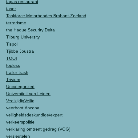
tapas restaurant
taser
Taskforce Motorbendes Brabant-Zeeland
terrorisme
the Hague Security Delta
Tilburg University
Tispol
Tjibbe Joustra
TOOI
topless
trailer trash
Trivium
Uncategorized
Universiteit van Leiden
VeelzijdigVeilig
veerboot Ancona
veiligheidsdeskundige/expert
verkeerspolitie
verklaring omtrent gedrag (VOG)
versleutelen