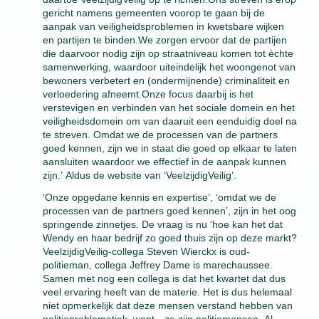
gericht namens gemeenten voorop te gaan bij de
aanpak van veiligheidsproblemen in kwetsbare wijken
en partijen te binden.We zorgen ervoor dat de partijen
die daarvoor nodig zijn op straatniveau komen tot èchte
samenwerking, waardoor uiteindelijk het woongenot van
bewoners verbetert en (ondermijnende) criminaliteit en
verloedering afneemt.Onze focus daarbij is het
verstevigen en verbinden van het sociale domein en het
veiligheidsdomein om van daaruit een eenduidig doel na
te streven. Omdat we de processen van de partners
goed kennen, zijn we in staat die goed op elkaar te laten
aansluiten waardoor we effectief in de aanpak kunnen
zijn.’ Aldus de website van ‘VeelzijdigVeilig’.
‘Onze opgedane kennis en expertise’, ‘omdat we de
processen van de partners goed kennen’, zijn in het oog
springende zinnetjes. De vraag is nu ‘hoe kan het dat
Wendy en haar bedrijf zo goed thuis zijn op deze markt?
VeelzijdigVeilig-collega Steven Wierckx is oud-
politieman, collega Jeffrey Dame is marechaussee.
Samen met nog een collega is dat het kwartet dat dus
veel ervaring heeft van de materie. Het is dus helemaal
niet opmerkelijk dat deze mensen verstand hebben van