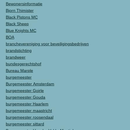
Bewonersinformatie
Bjorn Thimister
Black Pistons MC
Black Sheep
Blue Knights MC
BOA
branchevereniging voor beveiligingsbedrijven
brandstichting
brandweer
bundesgerechtshof
Bureau Marple
burgemeester
Burgemeester Amsterdam
burgemeester Goirle
burgemeester Gouda
burgemeester Haarlem
burgemeester maastricht
burgemeester roosendaal
burgemeester sittard