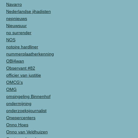
Navarro
Nederlandse jihadisten
nepnieuws
Nieuwsuur
no surrender
NOS
notoire hardliner
nummerplaatherkenning
OBI4wan
Observant #82
officier van justitie
OMCG's
OMG
omsingeling Binnenhof
ondermijning
onderzoeksjournalist
Onepercenters
Onno Hoes
Onno van Veldhuizen