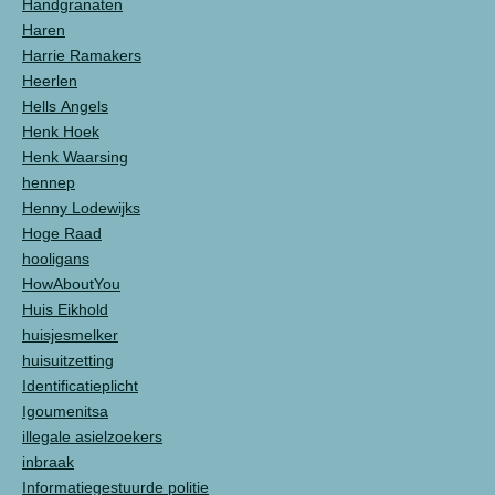
Handgranaten
Haren
Harrie Ramakers
Heerlen
Hells Angels
Henk Hoek
Henk Waarsing
hennep
Henny Lodewijks
Hoge Raad
hooligans
HowAboutYou
Huis Eikhold
huisjesmelker
huisuitzetting
Identificatieplicht
Igoumenitsa
illegale asielzoekers
inbraak
Informatiegestuurde politie