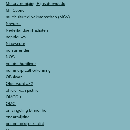
Motorvereniging Rijnsaterwoude
Mr. Spong
multicultureel vakmanschap (MCV)
Navarro
Nederlandse jihadisten
nepnieuws
Nieuwsuur
no surrender
NOS
notoire hardliner
nummerplaatherkenning
OBI4wan
Observant #82
officier van justitie
OMCG's
OMG
omsingeling Binnenhof
ondermijning
onderzoeksjournalist