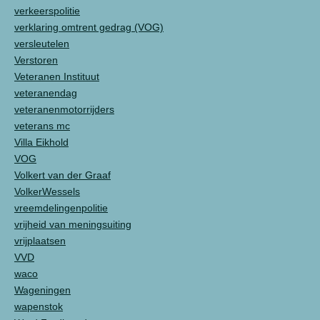
verkeerspolitie
verklaring omtrent gedrag (VOG)
versleutelen
Verstoren
Veteranen Instituut
veteranendag
veteranenmotorrijders
veterans mc
Villa Eikhold
VOG
Volkert van der Graaf
VolkerWessels
vreemdelingenpolitie
vrijheid van meningsuiting
vrijplaatsen
VVD
waco
Wageningen
wapenstok