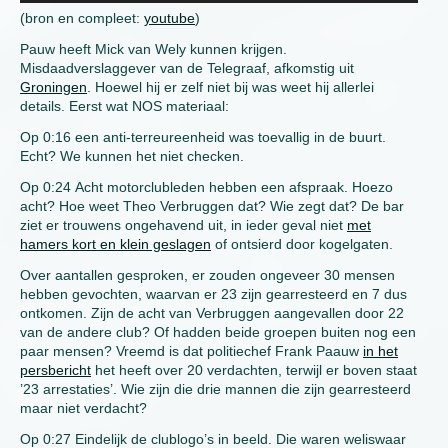
(bron en compleet:
youtube
)
Pauw heeft Mick van Wely kunnen krijgen.
Misdaadverslaggever van de Telegraaf, afkomstig uit
Groningen
. Hoewel hij er zelf niet bij was weet hij allerlei
details. Eerst wat NOS materiaal:
Op 0:16 een anti-terreureenheid was toevallig in de buurt.
Echt? We kunnen het niet checken.
Op 0:24 Acht motorclubleden hebben een afspraak. Hoezo
acht? Hoe weet Theo Verbruggen dat? Wie zegt dat? De bar
ziet er trouwens ongehavend uit, in ieder geval niet
met
hamers kort en klein geslagen
of ontsierd door kogelgaten.
Over aantallen gesproken, er zouden ongeveer 30 mensen
hebben gevochten, waarvan er 23 zijn gearresteerd en 7 dus
ontkomen. Zijn de acht van Verbruggen aangevallen door 22
van de andere club? Of hadden beide groepen buiten nog een
paar mensen? Vreemd is dat politiechef Frank Paauw
in het
persbericht
het heeft over 20 verdachten, terwijl er boven staat
’23 arrestaties’. Wie zijn die drie mannen die zijn gearresteerd
maar niet verdacht?
Op 0:27 Eindelijk de clublogo’s in beeld. Die waren weliswaar