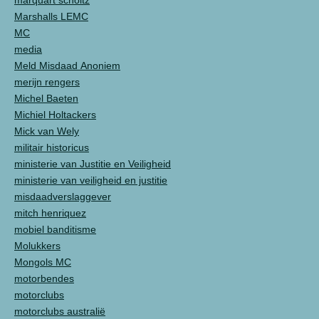
marquart scholtz
Marshalls LEMC
MC
media
Meld Misdaad Anoniem
merijn rengers
Michel Baeten
Michiel Holtackers
Mick van Wely
militair historicus
ministerie van Justitie en Veiligheid
ministerie van veiligheid en justitie
misdaadverslaggever
mitch henriquez
mobiel banditisme
Molukkers
Mongols MC
motorbendes
motorclubs
motorclubs australië