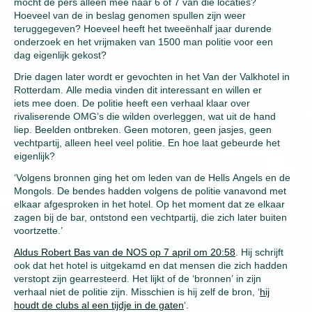
mocht de pers alleen mee naar 6 of 7 van die locaties?
Hoeveel van de in beslag genomen spullen zijn weer
teruggegeven? Hoeveel heeft het tweeënhalf jaar durende
onderzoek en het vrijmaken van 1500 man politie voor een
dag eigenlijk gekost?
Drie dagen later wordt er gevochten in het Van der Valkhotel in
Rotterdam. Alle media vinden dit interessant en willen er
iets mee doen. De politie heeft een verhaal klaar over
rivaliserende OMG’s die wilden overleggen, wat uit de hand
liep. Beelden ontbreken. Geen motoren, geen jasjes, geen
vechtpartij, alleen heel veel politie. En hoe laat gebeurde het
eigenlijk?
‘Volgens bronnen ging het om leden van de Hells Angels en de
Mongols. De bendes hadden volgens de politie vanavond met
elkaar afgesproken in het hotel. Op het moment dat ze elkaar
zagen bij de bar, ontstond een vechtpartij, die zich later buiten
voortzette.’
Aldus Robert Bas van de NOS op 7 april om 20:58
. Hij schrijft
ook dat het hotel is uitgekamd en dat mensen die zich hadden
verstopt zijn gearresteerd. Het lijkt of de ‘bronnen’ in zijn
verhaal niet de politie zijn. Misschien is hij zelf de bron, ‘
hij
houdt de clubs al een tijdje in de gaten
‘.