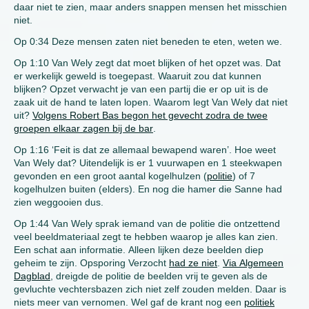
daar niet te zien, maar anders snappen mensen het misschien
niet.
Op 0:34 Deze mensen zaten niet beneden te eten, weten we.
Op 1:10 Van Wely zegt dat moet blijken of het opzet was. Dat
er werkelijk geweld is toegepast. Waaruit zou dat kunnen
blijken? Opzet verwacht je van een partij die er op uit is de
zaak uit de hand te laten lopen. Waarom legt Van Wely dat niet
uit?
Volgens Robert Bas begon het gevecht zodra de twee
groepen elkaar zagen bij de bar
.
Op 1:16 ‘Feit is dat ze allemaal bewapend waren’. Hoe weet
Van Wely dat? Uitendelijk is er 1 vuurwapen en 1 steekwapen
gevonden en een groot aantal kogelhulzen (
politie
) of 7
kogelhulzen buiten (elders). En nog die hamer die Sanne had
zien weggooien dus.
Op 1:44 Van Wely sprak iemand van de politie die ontzettend
veel beeldmateriaal zegt te hebben waarop je alles kan zien.
Een schat aan informatie. Alleen lijken deze beelden diep
geheim te zijn. Opsporing Verzocht
had ze niet
.
Via Algemeen
Dagblad
, dreigde de politie de beelden vrij te geven als de
gevluchte vechtersbazen zich niet zelf zouden melden. Daar is
niets meer van vernomen. Wel gaf de krant nog een
politiek