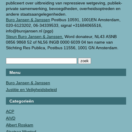
publiceert over uitbreiding van repressieve wetgeving, publiek-
private samenwerking, bevoegdheden, overheidsoptreden en
andere staatsaangelegenheden.
Buro Jansen & Janssen
Postbus 10591, 1001EN Amsterdam,
020-6123202, 06-34339533, signal +31684065516,
info@burojansen.nl (pgp)
Steun Buro Jansen & Janssen.
Word donateur, NL43 ASNB
0856 9868 52 of NL56 INGB 0000 6039 04 ten name van
Stichting Res Publica, Postbus 11556, 1001 GN Amsterdam.
Menu
Buro Jansen & Janssen
Justitie en Veiligheidsbeleid
Categorieën
ACP
AIVD
Albert Roskam
Alcatraz Wanted