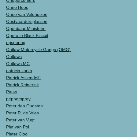
Onepercenters
Onno Hoes
Onno van Veldhuizen
Oostvaardersplassen
Openbaar Ministerie
Operatie Black Biscuit
opsporing
Outlaw Motorcycle Gangs (OMG)
Outlaws
Outlaws MC
patricia zorko
Patrick Assendelft
Patrick Reinerink
Pauw
pepperspray
Peter den Oudsten
Peter R. de Vries
Peter van Vugt
Piet van Pol
Pieter Cloo