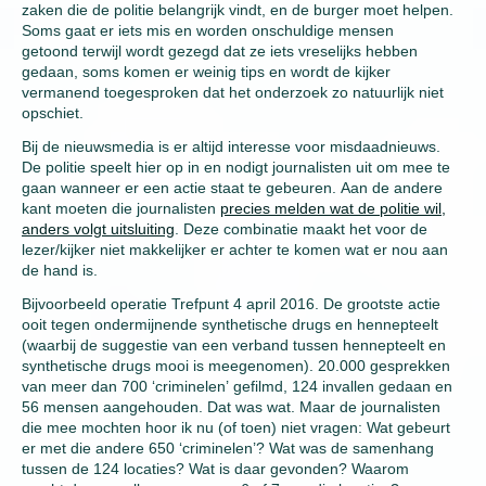
zaken die de politie belangrijk vindt, en de burger moet helpen.
Soms gaat er iets mis en worden onschuldige mensen
getoond terwijl wordt gezegd dat ze iets vreselijks hebben
gedaan, soms komen er weinig tips en wordt de kijker
vermanend toegesproken dat het onderzoek zo natuurlijk niet
opschiet.
Bij de nieuwsmedia is er altijd interesse voor misdaadnieuws.
De politie speelt hier op in en nodigt journalisten uit om mee te
gaan wanneer er een actie staat te gebeuren. Aan de andere
kant moeten die journalisten
precies melden wat de politie wil,
anders volgt uitsluiting
. Deze combinatie maakt het voor de
lezer/kijker niet makkelijker er achter te komen wat er nou aan
de hand is.
Bijvoorbeeld operatie Trefpunt 4 april 2016. De grootste actie
ooit tegen ondermijnende synthetische drugs en hennepteelt
(waarbij de suggestie van een verband tussen hennepteelt en
synthetische drugs mooi is meegenomen). 20.000 gesprekken
van meer dan 700 ‘criminelen’ gefilmd, 124 invallen gedaan en
56 mensen aangehouden. Dat was wat. Maar de journalisten
die mee mochten hoor ik nu (of toen) niet vragen: Wat gebeurt
er met die andere 650 ‘criminelen’? Wat was de samenhang
tussen de 124 locaties? Wat is daar gevonden? Waarom