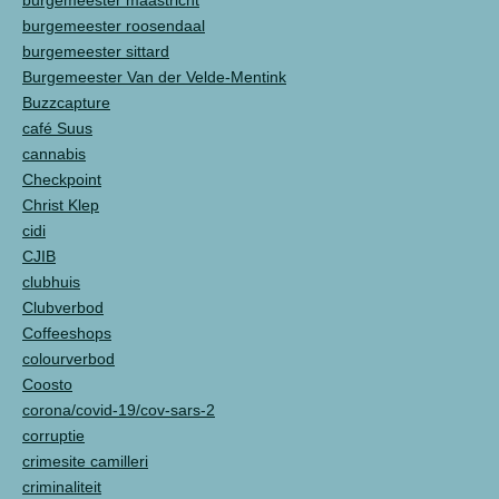
burgemeester maastricht
burgemeester roosendaal
burgemeester sittard
Burgemeester Van der Velde-Mentink
Buzzcapture
café Suus
cannabis
Checkpoint
Christ Klep
cidi
CJIB
clubhuis
Clubverbod
Coffeeshops
colourverbod
Coosto
corona/covid-19/cov-sars-2
corruptie
crimesite camilleri
criminaliteit