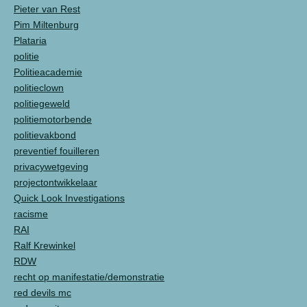
Pieter van Rest
Pim Miltenburg
Plataria
politie
Politieacademie
politieclown
politiegeweld
politiemotorbende
politievakbond
preventief fouilleren
privacywetgeving
projectontwikkelaar
Quick Look Investigations
racisme
RAI
Ralf Krewinkel
RDW
recht op manifestatie/demonstratie
red devils mc