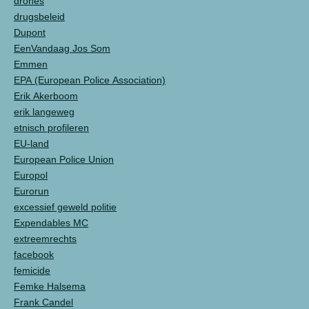
drones
drugsbeleid
Dupont
EenVandaag Jos Som
Emmen
EPA (European Police Association)
Erik Akerboom
erik langeweg
etnisch profileren
EU-land
European Police Union
Europol
Eurorun
excessief geweld politie
Expendables MC
extreemrechts
facebook
femicide
Femke Halsema
Frank Candel