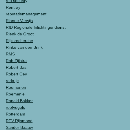
red security
Rentray
reputatiemanagement
Rianne Verwijs
RID Regionale Inlichtingendienst
Rienk de Groot
Rijksrecherche
Rinke van den Brink
RMS
Rob Zijlstra
Robert Bas
Robert Oey
roda-jc
Roemenen
Roemenië
Ronald Bakker
roofvogels
Rotterdam
RTV Rijnmond
Sandor Baauw