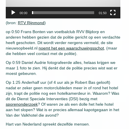
00:00
01:50
(bron:
RTV Rijnmond
)
op 0:50 Frans Bonten van voetbalclub RVV Blijdorp en
anderen hebben gezien dat de politie gericht op een verdachte
heeft geschoten. Dit wordt verder nergens vermeld, de site
nieuwsopbeeld.nl
noemt het een waarschuwingsschot
, (maar
die hebben veel contact met de politie).
Op 0:59 Daniel Audrie fotografeerde alles, helaas krijgen we
maar 1 foto te zien. Hij denkt dat de politie precies wist wat er
moest gebeuren.
Op 1:25 Anderhalf uur (of 4 uur als je Robert Bas gelooft)
nadat er zeker geen motorclubleden meer in of rond het hotel
zijn, trapt de politie nog een hotelkamerdeur in. Waarom? Was
dit de Dienst Speciale Interventies (DSI) bezig met
sporenonderzoek
? Of waren ze als een dolle het hele hotel
aan het slopen? Wat is er precies allemaal kapotgegaan in het
Van der Valkhotel die avond?
Hart van Nederland spreekt dezelfde mensen.