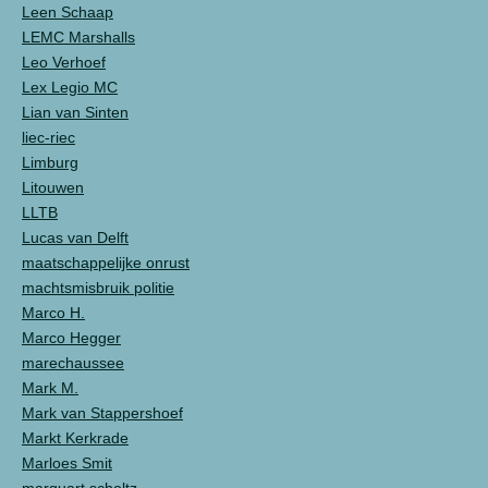
Leen Schaap
LEMC Marshalls
Leo Verhoef
Lex Legio MC
Lian van Sinten
liec-riec
Limburg
Litouwen
LLTB
Lucas van Delft
maatschappelijke onrust
machtsmisbruik politie
Marco H.
Marco Hegger
marechaussee
Mark M.
Mark van Stappershoef
Markt Kerkrade
Marloes Smit