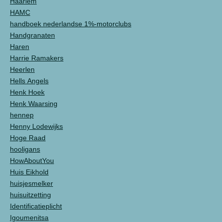
Haarlem
HAMC
handboek nederlandse 1%-motorclubs
Handgranaten
Haren
Harrie Ramakers
Heerlen
Hells Angels
Henk Hoek
Henk Waarsing
hennep
Henny Lodewijks
Hoge Raad
hooligans
HowAboutYou
Huis Eikhold
huisjesmelker
huisuitzetting
Identificatieplicht
Igoumenitsa