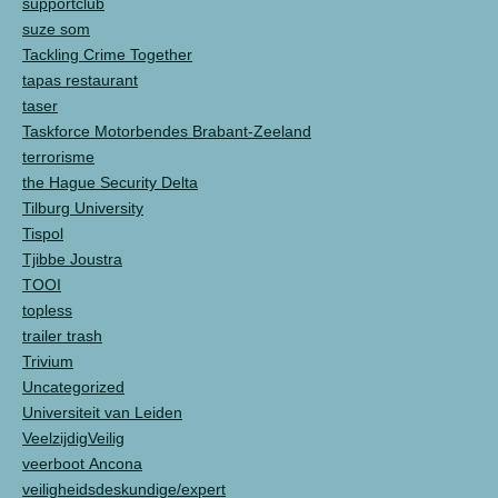
supportclub
suze som
Tackling Crime Together
tapas restaurant
taser
Taskforce Motorbendes Brabant-Zeeland
terrorisme
the Hague Security Delta
Tilburg University
Tispol
Tjibbe Joustra
TOOI
topless
trailer trash
Trivium
Uncategorized
Universiteit van Leiden
VeelzijdigVeilig
veerboot Ancona
veiligheidsdeskundige/expert