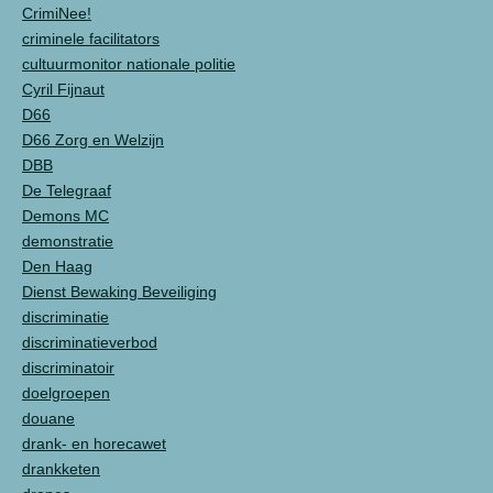
CrimiNee!
criminele facilitators
cultuurmonitor nationale politie
Cyril Fijnaut
D66
D66 Zorg en Welzijn
DBB
De Telegraaf
Demons MC
demonstratie
Den Haag
Dienst Bewaking Beveiliging
discriminatie
discriminatieverbod
discriminatoir
doelgroepen
douane
drank- en horecawet
drankketen