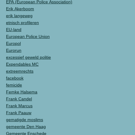
EPA (European Police Association)
Erik Akerboom
erik langeweg
etnisch profileren
EU-land
European Police Union
Europol
Eurorun
excessief geweld politie
Expendables MC
extreemrechts
facebook
femicide
Femke Halsema
Frank Candel
Frank Marcus
Frank Paauw
gematigde moslims
gemeente Den Haag
Gemeente Enschede