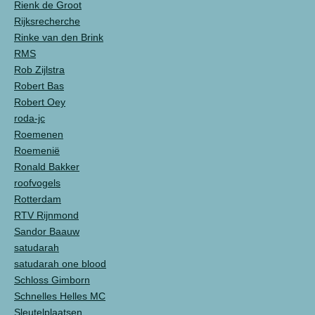
Rienk de Groot
Rijksrecherche
Rinke van den Brink
RMS
Rob Zijlstra
Robert Bas
Robert Oey
roda-jc
Roemenen
Roemenië
Ronald Bakker
roofvogels
Rotterdam
RTV Rijnmond
Sandor Baauw
satudarah
satudarah one blood
Schloss Gimborn
Schnelles Helles MC
Sleutelplaatsen