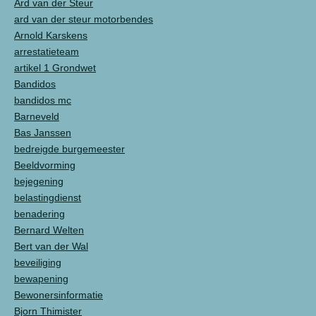
Ard van der Steur
ard van der steur motorbendes
Arnold Karskens
arrestatieteam
artikel 1 Grondwet
Bandidos
bandidos mc
Barneveld
Bas Janssen
bedreigde burgemeester
Beeldvorming
bejegening
belastingdienst
benadering
Bernard Welten
Bert van der Wal
beveiliging
bewapening
Bewonersinformatie
Bjorn Thimister