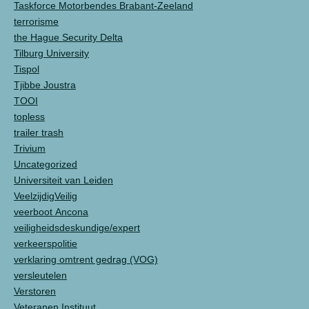
Taskforce Motorbendes Brabant-Zeeland
terrorisme
the Hague Security Delta
Tilburg University
Tispol
Tjibbe Joustra
TOOI
topless
trailer trash
Trivium
Uncategorized
Universiteit van Leiden
VeelzijdigVeilig
veerboot Ancona
veiligheidsdeskundige/expert
verkeerspolitie
verklaring omtrent gedrag (VOG)
versleutelen
Verstoren
Veteranen Instituut