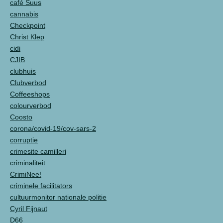
café Suus
cannabis
Checkpoint
Christ Klep
cidi
CJIB
clubhuis
Clubverbod
Coffeeshops
colourverbod
Coosto
corona/covid-19/cov-sars-2
corruptie
crimesite camilleri
criminaliteit
CrimiNee!
criminele facilitators
cultuurmonitor nationale politie
Cyril Fijnaut
D66