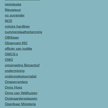
nepnieuws
Nieuwsuur
no surrender
NOS
notoire hardliner
nummerplaatherkenning
OBI4wan
Observant #82
officier van justitie
OMCG's
OMG
omsingeling Binnenhof
ondermijning
onderzoeksjournalist
Onepercenters
Onno Hoes
Onno van Veldhuizen
Oostvaardersplassen
Openbaar Ministerie