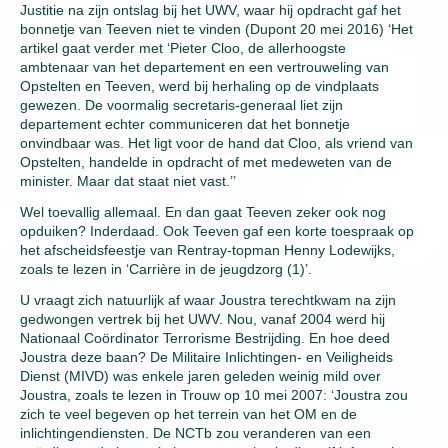
Justitie na zijn ontslag bij het UWV, waar hij opdracht gaf het
bonnetje van Teeven niet te vinden (Dupont 20 mei 2016) ‘Het
artikel gaat verder met ‘Pieter Cloo, de allerhoogste
ambtenaar van het departement en een vertrouweling van
Opstelten en Teeven, werd bij herhaling op de vindplaats
gewezen. De voormalig secretaris-generaal liet zijn
departement echter communiceren dat het bonnetje
onvindbaar was. Het ligt voor de hand dat Cloo, als vriend van
Opstelten, handelde in opdracht of met medeweten van de
minister. Maar dat staat niet vast.’’
Wel toevallig allemaal. En dan gaat Teeven zeker ook nog
opduiken? Inderdaad. Ook Teeven gaf een korte toespraak op
het afscheidsfeestje van Rentray-topman Henny Lodewijks,
zoals te lezen in ‘Carrière in de jeugdzorg (1)’.
U vraagt zich natuurlijk af waar Joustra terechtkwam na zijn
gedwongen vertrek bij het UWV. Nou, vanaf 2004 werd hij
Nationaal Coördinator Terrorisme Bestrijding. En hoe deed
Joustra deze baan? De Militaire Inlichtingen- en Veiligheids
Dienst (MIVD) was enkele jaren geleden weinig mild over
Joustra, zoals te lezen in Trouw op 10 mei 2007: ‘Joustra zou
zich te veel begeven op het terrein van het OM en de
inlichtingendiensten. De NCTb zou veranderen van een