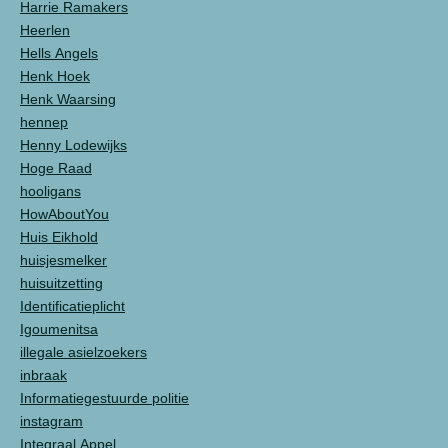
Harrie Ramakers
Heerlen
Hells Angels
Henk Hoek
Henk Waarsing
hennep
Henny Lodewijks
Hoge Raad
hooligans
HowAboutYou
Huis Eikhold
huisjesmelker
huisuitzetting
Identificatieplicht
Igoumenitsa
illegale asielzoekers
inbraak
Informatiegestuurde politie
instagram
Integraal Appel