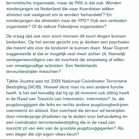
terroristische organisatie, maar de PKK is dat ook. Worden
minderjarigen uit Nederland die naar Koerdistan wilden
afreizen ook vastgezet om te worden ‘behandeld’? En
minderjarigen die afreisden naar de YPG? Ook een verboden
organisatie? Of de talloze Palestijnse organisaties?
De vraag rijst wat voor soort mensen dit soort dingen kunnen
bedenken. Op het eerste gezicht zou je denken een psychiater
die meent iets voor de kinderen te kunnen doen. Maar Dupont
suggereerde al dat er mogelijk veel meer achter zit. Namelijk
vertegenwoordigers van de overheid die simpelweg af willen
van onwelgevallige activisten. Een Nederlands
terreurbestrijder misschien?
Tjibbe Joustra was tot 2009 Nationaal Coördinator Terrorisme
Bestrijding (NCtB). Hoewel deze man nu een andere functie
heeft, is het wel toevallig dat hij op dit moment ook zitting heeft
in de Raad van Toezicht van Intermetzo. Intermetzo? Ja, die
jeugdzorggigant die links en rechts andere jeugdzorgbedrijven
overneemt en afstoot. Een overheid die terreur wil bestrijden
door minderjarige jihadisten op te sluiten voor behandeling én
een coördinator terrorismebestrijding die in de raad van
toezicht zit van één van de grootste jeugdzorggiganten? Als
een slager die zijn eigen vlees keurt?