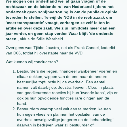
We mogen ons onderhand wel af gaan vragen of de
rechtszaak en de leidende rol van Nederland tijdens het
onderzoek geen schijnvertoning is om de publieke opinie
tevreden te stellen. Terwijl de NOS in de rechtszaak om
‘meer transparantie’ vraagt, verbergen ze zelf feiten in
artikelen over deze zaak. We zijn inmiddels meer dan een
jaar verder, en geen stap verder. Waar blijft ‘de onderste
steen’,
aldus de Stille Waarheid.
Overigens was Tjibbe Joustra, net als Frank Candel, kaderlid
van D66, totdat hij overstapte naar de VVD.
Wat kunnen wij concluderen?
Bestuurders die liegen, financieel wanbeheer voeren en
elkaar dekken, wippen van de ene naar de andere
bestuurlijke topfunctie bij de overheid. Een aantal
namen valt daarbij op: Joustra,Teeven, Cloo. In plaats
van goedkeurende reacties bij hun ‘tweede kans’, zijn er
ook bij hun opvolgende functies rare dingen aan de
hand.
Bestuurders waarop veel valt aan te merken ‘keuren
hun eigen vlees’ en plannen het opsluiten van de
overheid onwelgevallige jongeren en de ‘behandeling’
daarvan in bedrijven waar zij bestuurder of