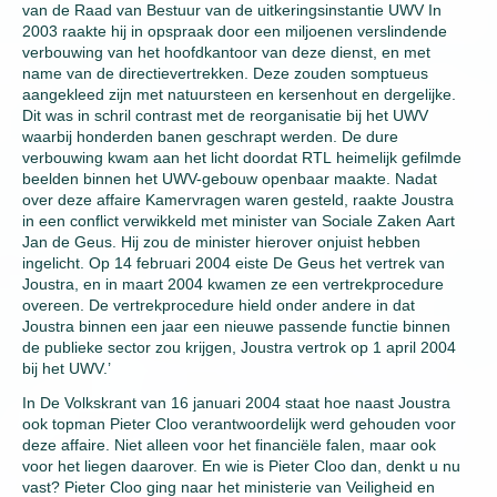
van de Raad van Bestuur van de uitkeringsinstantie UWV In
2003 raakte hij in opspraak door een miljoenen verslindende
verbouwing van het hoofdkantoor van deze dienst, en met
name van de directievertrekken. Deze zouden somptueus
aangekleed zijn met natuursteen en kersenhout en dergelijke.
Dit was in schril contrast met de reorganisatie bij het UWV
waarbij honderden banen geschrapt werden. De dure
verbouwing kwam aan het licht doordat RTL heimelijk gefilmde
beelden binnen het UWV-gebouw openbaar maakte. Nadat
over deze affaire Kamervragen waren gesteld, raakte Joustra
in een conflict verwikkeld met minister van Sociale Zaken Aart
Jan de Geus. Hij zou de minister hierover onjuist hebben
ingelicht. Op 14 februari 2004 eiste De Geus het vertrek van
Joustra, en in maart 2004 kwamen ze een vertrekprocedure
overeen. De vertrekprocedure hield onder andere in dat
Joustra binnen een jaar een nieuwe passende functie binnen
de publieke sector zou krijgen, Joustra vertrok op 1 april 2004
bij het UWV.’
In De Volkskrant van 16 januari 2004 staat hoe naast Joustra
ook topman Pieter Cloo verantwoordelijk werd gehouden voor
deze affaire. Niet alleen voor het financiële falen, maar ook
voor het liegen daarover. En wie is Pieter Cloo dan, denkt u nu
vast? Pieter Cloo ging naar het ministerie van Veiligheid en