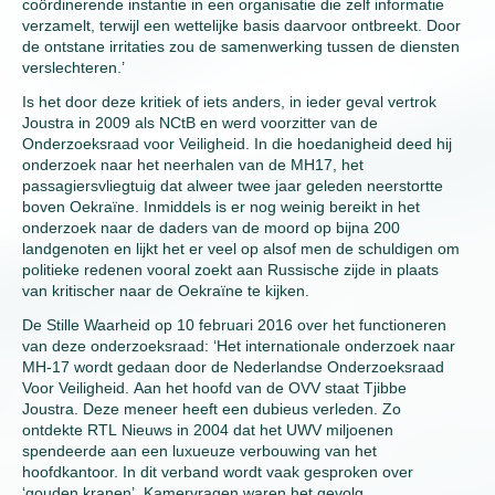
coördinerende instantie in een organisatie die zelf informatie
verzamelt, terwijl een wettelijke basis daarvoor ontbreekt. Door
de ontstane irritaties zou de samenwerking tussen de diensten
verslechteren.’
Is het door deze kritiek of iets anders, in ieder geval vertrok
Joustra in 2009 als NCtB en werd voorzitter van de
Onderzoeksraad voor Veiligheid. In die hoedanigheid deed hij
onderzoek naar het neerhalen van de MH17, het
passagiersvliegtuig dat alweer twee jaar geleden neerstortte
boven Oekraïne. Inmiddels is er nog weinig bereikt in het
onderzoek naar de daders van de moord op bijna 200
landgenoten en lijkt het er veel op alsof men de schuldigen om
politieke redenen vooral zoekt aan Russische zijde in plaats
van kritischer naar de Oekraïne te kijken.
De Stille Waarheid op 10 februari 2016 over het functioneren
van deze onderzoeksraad: ‘Het internationale onderzoek naar
MH-17 wordt gedaan door de Nederlandse Onderzoeksraad
Voor Veiligheid. Aan het hoofd van de OVV staat Tjibbe
Joustra. Deze meneer heeft een dubieus verleden. Zo
ontdekte RTL Nieuws in 2004 dat het UWV miljoenen
spendeerde aan een luxueuze verbouwing van het
hoofdkantoor. In dit verband wordt vaak gesproken over
‘gouden kranen’. Kamervragen waren het gevolg.