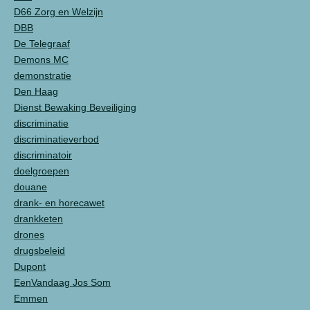
D66 Zorg en Welzijn
DBB
De Telegraaf
Demons MC
demonstratie
Den Haag
Dienst Bewaking Beveiliging
discriminatie
discriminatieverbod
discriminatoir
doelgroepen
douane
drank- en horecawet
drankketen
drones
drugsbeleid
Dupont
EenVandaag Jos Som
Emmen