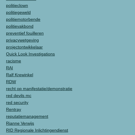
politieclown
politiegeweld
politiemotorbende
politievakbond
preventief fouilleren
privacywetgeving
projectontwikkelaar
Quick Look Investigations
racisme
RAI
Ralf Krewinkel
RDW
recht op manifestatie/demonstratie
red devils mc
red security
Rentray
reputatiemanagement
Rianne Verwijs
RID Regionale Inlichtingendienst