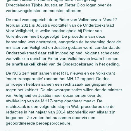
Directieleden Tjibbe Joustra en Pieter Cloo logen over de
verbouwingskosten en moesten aftreden.
De raad was opgericht door Pieter van Vollenhoven. Vanaf 7
februari 2011 is Joustra voorzitter van de Onderzoeksraad
Voor Veiligheid, in welke hoedanigheid hij Pieter van
Vollenhoven heeft opgevolgd. De procedure van deze
benoeming was omstreden, aangezien de benoeming door de
minister van Veiligheid en Justitie gedaan werd, zonder dat de
Onderzoeksraad daar zelf invloed op had. Volgens scheidend
voorzitter en oprichter Pieter van Vollenhoven kwam hiermee
de
onafhankelijkheid
van de Onderzoeksraad in het geding.
De NOS zelf ‘eist’ samen met RTL nieuws en de Volkskrant
‘meer transparantie’ rondom het MH-17 rapport. De drie
omroepen hebben samen een rechtszaak aangespannen
tegen het kabinet. De nieuwsorganisaties willen dat de minister
van Veiligheid en Justitie meer documenten over de
afwikkeling van de MH17-ramp openbaar maakt. De
rechtszaak is een volgende stap in Wob-procedures die de
redacties in het najaar van 2014 afzonderlijk van elkaar zijn
begonnen. Ze zetten het nu samen door via een
gecoördineerde beroepsprocedure.