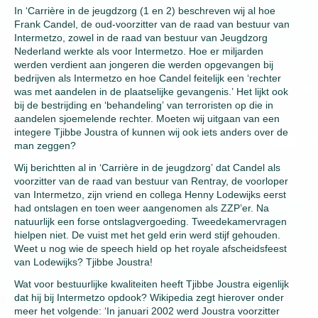
In ‘Carrière in de jeugdzorg (1 en 2) beschreven wij al hoe
Frank Candel, de oud-voorzitter van de raad van bestuur van
Intermetzo, zowel in de raad van bestuur van Jeugdzorg
Nederland werkte als voor Intermetzo. Hoe er miljarden
werden verdient aan jongeren die werden opgevangen bij
bedrijven als Intermetzo en hoe Candel feitelijk een ‘rechter
was met aandelen in de plaatselijke gevangenis.’ Het lijkt ook
bij de bestrijding en ‘behandeling’ van terroristen op die in
aandelen sjoemelende rechter. Moeten wij uitgaan van een
integere Tjibbe Joustra of kunnen wij ook iets anders over de
man zeggen?
Wij berichtten al in ‘Carrière in de jeugdzorg’ dat Candel als
voorzitter van de raad van bestuur van Rentray, de voorloper
van Intermetzo, zijn vriend en collega Henny Lodewijks eerst
had ontslagen en toen weer aangenomen als ZZP’er. Na
natuurlijk een forse ontslagvergoeding. Tweedekamervragen
hielpen niet. De vuist met het geld erin werd stijf gehouden.
Weet u nog wie de speech hield op het royale afscheidsfeest
van Lodewijks? Tjibbe Joustra!
Wat voor bestuurlijke kwaliteiten heeft Tjibbe Joustra eigenlijk
dat hij bij Intermetzo opdook? Wikipedia zegt hierover onder
meer het volgende: ‘In januari 2002 werd Joustra voorzitter