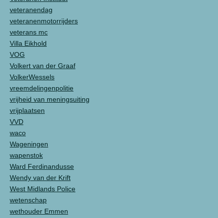
veteranendag
veteranenmotorrijders
veterans mc
Villa Eikhold
VOG
Volkert van der Graaf
VolkerWessels
vreemdelingenpolitie
vrijheid van meningsuiting
vrijplaatsen
VVD
waco
Wageningen
wapenstok
Ward Ferdinandusse
Wendy van der Krift
West Midlands Police
wetenschap
wethouder Emmen