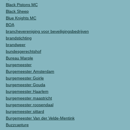
Black Pistons MC
Black Sheep
Blue Knights MC
BOA
branchevereniging voor beveiligingsbedrijven
brandstichting
brandweer
bundesgerechtshof
Bureau Marple
burgemeester
Burgemeester Amsterdam
burgemeester Goirle
burgemeester Gouda
burgemeester Haarlem
burgemeester maastricht
burgemeester roosendaal
burgemeester sittard
Burgemeester Van der Velde-Mentink
Buzzcapture