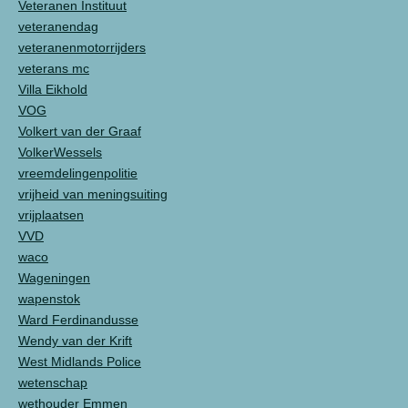
Veteranen Instituut
veteranendag
veteranenmotorrijders
veterans mc
Villa Eikhold
VOG
Volkert van der Graaf
VolkerWessels
vreemdelingenpolitie
vrijheid van meningsuiting
vrijplaatsen
VVD
waco
Wageningen
wapenstok
Ward Ferdinandusse
Wendy van der Krift
West Midlands Police
wetenschap
wethouder Emmen