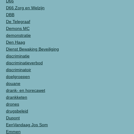
D66
D66 Zorg en Welzijn
DBB
De Telegraaf
Demons MC
demonstratie
Den Haag
Dienst Bewaking Beveiliging
discriminatie
discriminatieverbod
discriminatoir
doelgroepen
douane
drank- en horecawet
drankketen
drones
drugsbeleid
Dupont
EenVandaag Jos Som
Emmen