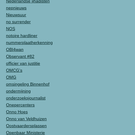
Nederlandse jihadisten
nepnieuws
Nieuwsuur
no surrender
NOS
notoire hardliner
nummerplaatherkenning
OBI4wan
Observant #82
officier van justitie
OMCG's
OMG
omsingeling Binnenhof
ondermijning
onderzoeksjournalist
Onepercenters
Onno Hoes
Onno van Veldhuizen
Oostvaardersplassen
Openbaar Ministerie