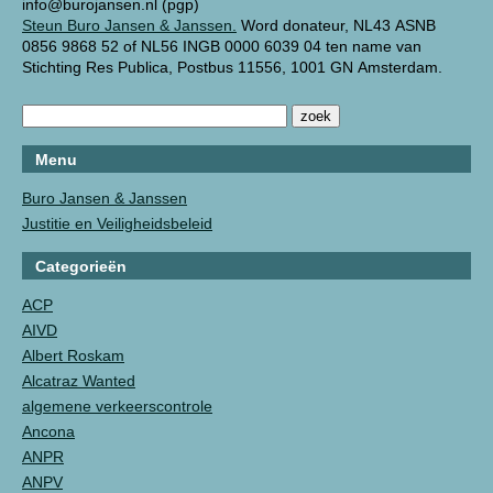
info@burojansen.nl (pgp)
Steun Buro Jansen & Janssen.
Word donateur, NL43 ASNB
0856 9868 52 of NL56 INGB 0000 6039 04 ten name van
Stichting Res Publica, Postbus 11556, 1001 GN Amsterdam.
Menu
Buro Jansen & Janssen
Justitie en Veiligheidsbeleid
Categorieën
ACP
AIVD
Albert Roskam
Alcatraz Wanted
algemene verkeerscontrole
Ancona
ANPR
ANPV