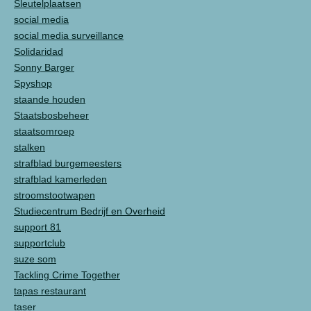
Sleutelplaatsen
social media
social media surveillance
Solidaridad
Sonny Barger
Spyshop
staande houden
Staatsbosbeheer
staatsomroep
stalken
strafblad burgemeesters
strafblad kamerleden
stroomstootwapen
Studiecentrum Bedrijf en Overheid
support 81
supportclub
suze som
Tackling Crime Together
tapas restaurant
taser