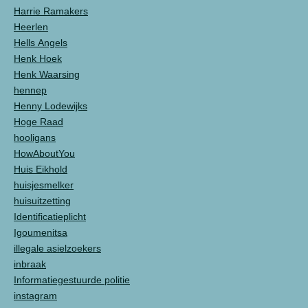
Harrie Ramakers
Heerlen
Hells Angels
Henk Hoek
Henk Waarsing
hennep
Henny Lodewijks
Hoge Raad
hooligans
HowAboutYou
Huis Eikhold
huisjesmelker
huisuitzetting
Identificatieplicht
Igoumenitsa
illegale asielzoekers
inbraak
Informatiegestuurde politie
instagram