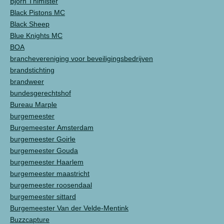
Bjorn Thimister
Black Pistons MC
Black Sheep
Blue Knights MC
BOA
branchevereniging voor beveiligingsbedrijven
brandstichting
brandweer
bundesgerechtshof
Bureau Marple
burgemeester
Burgemeester Amsterdam
burgemeester Goirle
burgemeester Gouda
burgemeester Haarlem
burgemeester maastricht
burgemeester roosendaal
burgemeester sittard
Burgemeester Van der Velde-Mentink
Buzzcapture