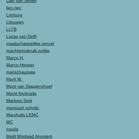
Lian van Sinten
liec-riec
Limburg
Litouwen
LLTB
Lucas van Delft
maatschappelijke onrust
machtsmisbruik politie
Marco H.
Marco Hegger
marechaussee
Mark M.
Mark van Stappershoef
Markt Kerkrade
Marloes Smit
marquart scholtz
Marshalls LEMC
MC
media
Meld Misdaad Anoniem