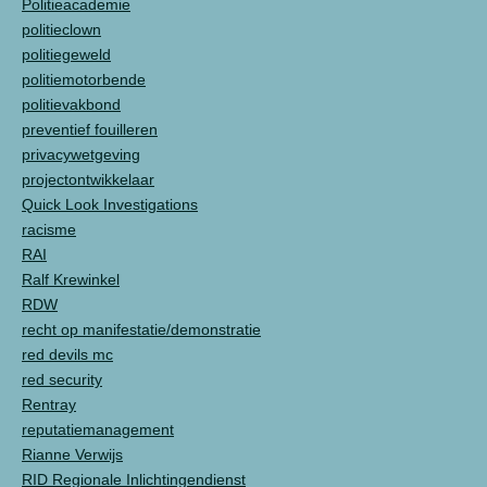
Politieacademie
politieclown
politiegeweld
politiemotorbende
politievakbond
preventief fouilleren
privacywetgeving
projectontwikkelaar
Quick Look Investigations
racisme
RAI
Ralf Krewinkel
RDW
recht op manifestatie/demonstratie
red devils mc
red security
Rentray
reputatiemanagement
Rianne Verwijs
RID Regionale Inlichtingendienst