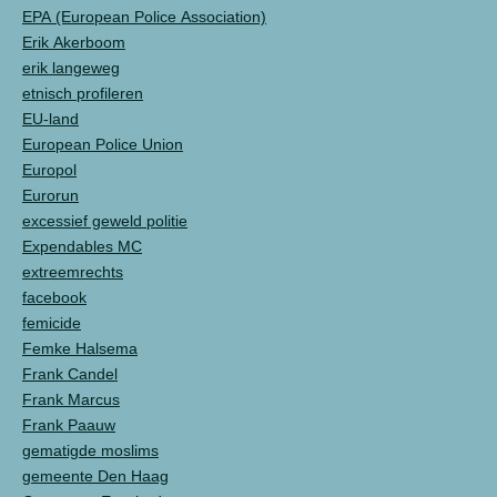
EPA (European Police Association)
Erik Akerboom
erik langeweg
etnisch profileren
EU-land
European Police Union
Europol
Eurorun
excessief geweld politie
Expendables MC
extreemrechts
facebook
femicide
Femke Halsema
Frank Candel
Frank Marcus
Frank Paauw
gematigde moslims
gemeente Den Haag