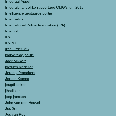
Integraal Appel
Integrale landelijke rapportage OMG’s juni 2015
Intelligence gestuurde politie
Intermetzo
International Police Association (IPA)
Interpol
IPA
IPA MC
Iron Order MC
jaarverslag politie
Jack Mikkers
jacques niederer
Jeremy Ramakers
Jeroen Kemna
jeugdhonken
jihadisten
joep janssen
John van den Heuvel
Jos Som
Jos van Rey