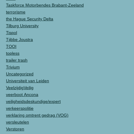
Taskforce Motorbendes Brabant-Zeeland
terrorisme
the Hague Security Delta
Tilburg University
Tispol
Tjibbe Joustra
TOOI
topless
trailer trash
Trivium
Uncategorized
Universiteit van Leiden
VeelzijdigVeilig
veerboot Ancona
veiligheidsdeskundige/expert
verkeerspolitie
verklaring omtrent gedrag (VOG)
versleutelen
Verstoren