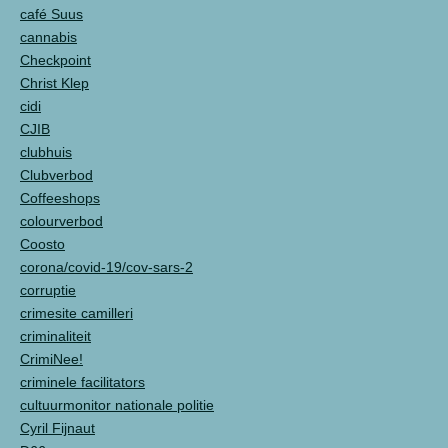
café Suus
cannabis
Checkpoint
Christ Klep
cidi
CJIB
clubhuis
Clubverbod
Coffeeshops
colourverbod
Coosto
corona/covid-19/cov-sars-2
corruptie
crimesite camilleri
criminaliteit
CrimiNee!
criminele facilitators
cultuurmonitor nationale politie
Cyril Fijnaut